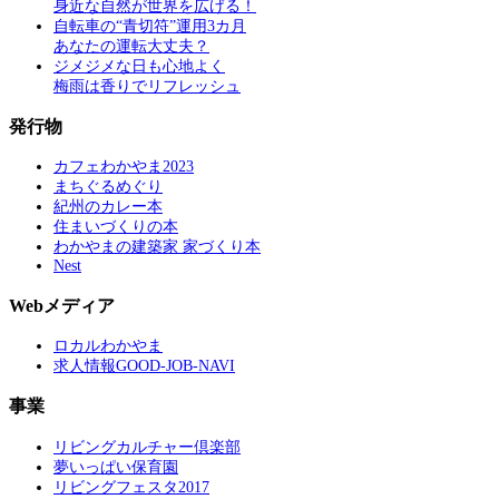
身近な自然が世界を広げる！
自転車の“青切符”運用3カ月
あなたの運転大丈夫？
ジメジメな日も心地よく
梅雨は香りでリフレッシュ
発行物
カフェわかやま2023
まちぐるめぐり
紀州のカレー本
住まいづくりの本
わかやまの建築家 家づくり本
Nest
Webメディア
ロカルわかやま
求人情報GOOD-JOB-NAVI
事業
リビングカルチャー倶楽部
夢いっぱい保育園
リビングフェスタ2017