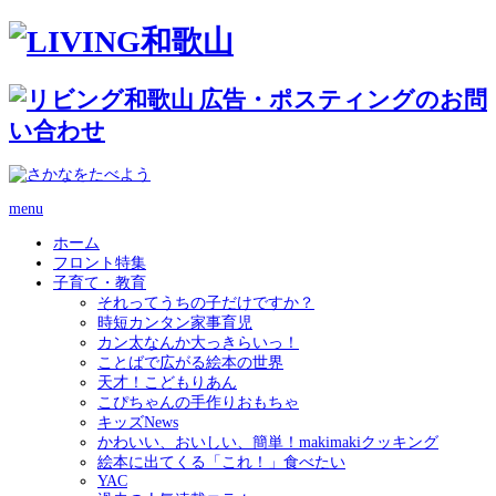
menu
ホーム
フロント特集
子育て・教育
それってうちの子だけですか？
時短カンタン家事育児
カン太なんか大っきらいっ！
ことばで広がる絵本の世界
天才！こどもりあん
こぴちゃんの手作りおもちゃ
キッズNews
かわいい、おいしい、簡単！makimakiクッキング
絵本に出てくる「これ！」食べたい
YAC