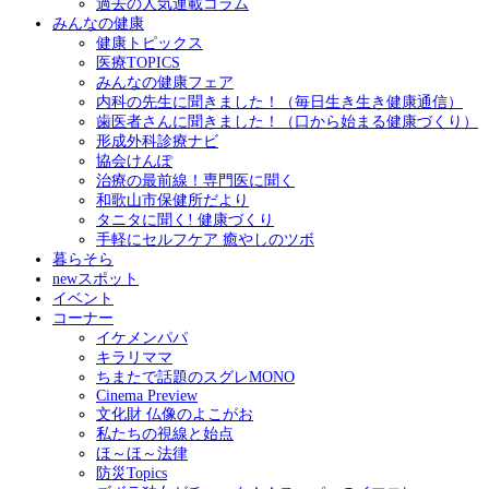
過去の人気連載コラム
みんなの健康
健康トピックス
医療TOPICS
みんなの健康フェア
内科の先生に聞きました！（毎日生き生き健康通信）
歯医者さんに聞きました！（口から始まる健康づくり）
形成外科診療ナビ
協会けんぽ
治療の最前線！専門医に聞く
和歌山市保健所だより
タニタに聞く! 健康づくり
手軽にセルフケア 癒やしのツボ
暮らそら
newスポット
イベント
コーナー
イケメンパパ
キラリママ
ちまたで話題のスグレMONO
Cinema Preview
文化財 仏像のよこがお
私たちの視線と始点
ほ～ほ～法律
防災Topics