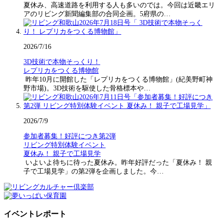
夏休み、高速道路を利用する人も多いのでは。今回は近畿エリ
アのリビング新聞編集部の合同企画。5府県の…
2026/7/16
3D技術で本物そっくり！
レプリカをつくる博物館
昨年10月に開館した「レプリカをつくる博物館」(紀美野町神
野市場)。3D技術を駆使した骨格標本や…
2026/7/9
参加者募集！好評につき第2弾
リビング特別体験イベント
夏休み！ 親子で工場見学
いよいよ待ちに待った夏休み。昨年好評だった「夏休み！ 親
子で工場見学」の第2弾を企画しました。今…
イベントレポート