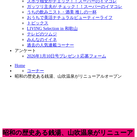
ズボラ独女がチェック！！スーパーのイマコレ
ガッツリ主夫が チェック！！スーパーのイマコレ
うちの飲みニスト・酒美 推しの一杯
おうちで美活ナチュラルビューティーライフ
トピックス
LIVING Selection in 和歌山
テレビのツムジ
みんなのイイネ
過去の人気連載コーナー
アンケート
2026年1月10日号プレゼント応募フォーム
Home
コーナー
昭和の歴史ある銭湯、山吹温泉がリニューアルオープン
昭和の歴史ある銭湯、山吹温泉がリニューア