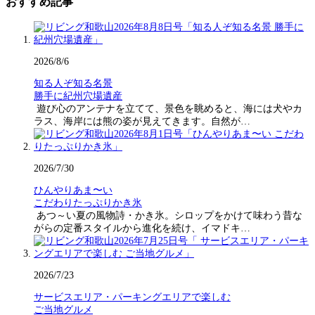
おすすめ記事
2026/8/6
知る人ぞ知る名景
勝手に紀州穴場遺産
遊び心のアンテナを立てて、景色を眺めると、海には犬やカ
ラス、海岸には熊の姿が見えてきます。自然が…
2026/7/30
ひんやりあま〜い
こだわりたっぷりかき氷
あつ～い夏の風物詩・かき氷。シロップをかけて味わう昔な
がらの定番スタイルから進化を続け、イマドキ…
2026/7/23
サービスエリア・パーキングエリアで楽しむ
ご当地グルメ