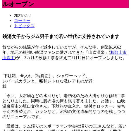
ルオープン
2021/7/22
コーナー
トピックス
銭湯女子からジム男子まで若い世代に支持されています
昔ながらの銭湯が年々減少していますが、そんな中、創業以来62
年、地元の根強い銭湯ファンに愛されてきた「山吹温泉」(
和歌山市
山吹丁
)が、3カ月の改修工事を終えて7月12日にオープンしました。
下駄箱、傘入れ（写真左）、シャワーヘッド、
レバー式カランと、昭和レトロな激レアものが満
載
「今回、大浴場などの水回りが、老朽化のため大掛かりな修繕工事
となりました。同時に脱衣場の床も張り替えました」と話す、山吹
温泉店主の坂口文啓さん。下駄箱や傘入れ、鍵付きロッカー、赤ち
ゃんの着替え台、カランなど、昭和の文化遺産的なものを残しつつ
のリニューアルです。
「最近は、ジム帰りのスポーツマンや会社帰りのOLさんなど、若い