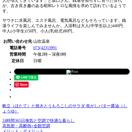
人が増えてきています」と坂口さん。銭湯を知らずに育った世代
が、古き良き趣のある昭和レトロな風情を求めて訪れているようで
す。
サウナに水風呂、エステ風呂、電気風呂などもそろっています。銭
湯ライフを楽しんでみませんか。入浴料は大人(中学生以上)440円、
中人(小学生)150円、小人(乳幼児)80円。
お問い合わせ先
山吹温泉
電話番号
073(423)3991
営業時間
午後2時～深夜0時
定休日
日曜
Post
Save
帆立（ほたて）と焼きとうもろこしのサラダ 焦がしバター醤油（し
ょうゆ）
24時間365日換気と空調で快適な暮らし
高気密・高断熱+全館空調
メリット・デメリット