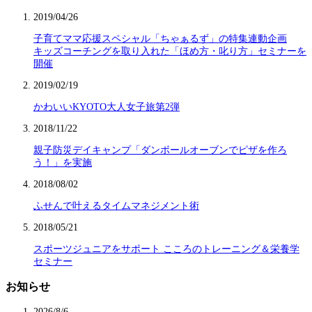
2019/04/26
子育てママ応援スペシャル「ちゃぁるず」の特集連動企画
キッズコーチングを取り入れた「ほめ方・叱り方」セミナーを
開催
2019/02/19
かわいいKYOTO大人女子旅第2弾
2018/11/22
親子防災デイキャンプ「ダンボールオーブンでピザを作ろ
う！」を実施
2018/08/02
ふせんで叶えるタイムマネジメント術
2018/05/21
スポーツジュニアをサポート こころのトレーニング＆栄養学
セミナー
お知らせ
2026/8/6