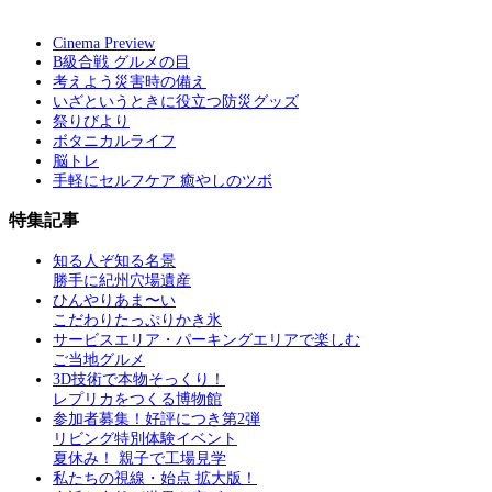
Cinema Preview
B級合戦 グルメの目
考えよう災害時の備え
いざというときに役立つ防災グッズ
祭りびより
ボタニカルライフ
脳トレ
手軽にセルフケア 癒やしのツボ
特集記事
知る人ぞ知る名景
勝手に紀州穴場遺産
ひんやりあま〜い
こだわりたっぷりかき氷
サービスエリア・パーキングエリアで楽しむ
ご当地グルメ
3D技術で本物そっくり！
レプリカをつくる博物館
参加者募集！好評につき第2弾
リビング特別体験イベント
夏休み！ 親子で工場見学
私たちの視線・始点 拡大版！