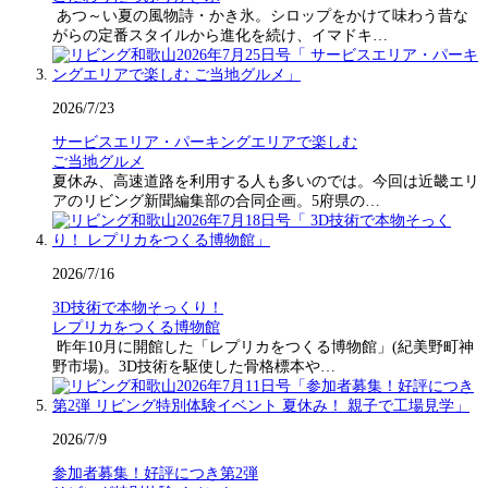
あつ～い夏の風物詩・かき氷。シロップをかけて味わう昔な
がらの定番スタイルから進化を続け、イマドキ…
2026/7/23
サービスエリア・パーキングエリアで楽しむ
ご当地グルメ
夏休み、高速道路を利用する人も多いのでは。今回は近畿エリ
アのリビング新聞編集部の合同企画。5府県の…
2026/7/16
3D技術で本物そっくり！
レプリカをつくる博物館
昨年10月に開館した「レプリカをつくる博物館」(紀美野町神
野市場)。3D技術を駆使した骨格標本や…
2026/7/9
参加者募集！好評につき第2弾