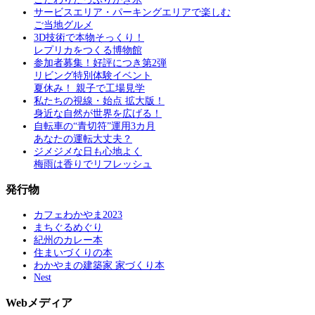
サービスエリア・パーキングエリアで楽しむ
ご当地グルメ
3D技術で本物そっくり！
レプリカをつくる博物館
参加者募集！好評につき第2弾
リビング特別体験イベント
夏休み！ 親子で工場見学
私たちの視線・始点 拡大版！
身近な自然が世界を広げる！
自転車の“青切符”運用3カ月
あなたの運転大丈夫？
ジメジメな日も心地よく
梅雨は香りでリフレッシュ
発行物
カフェわかやま2023
まちぐるめぐり
紀州のカレー本
住まいづくりの本
わかやまの建築家 家づくり本
Nest
Webメディア