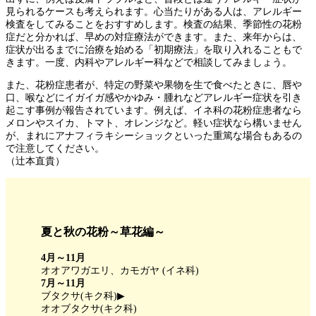
見られるケースも考えられます。心当たりがある人は、アレルギー
検査をしてみることをおすすめします。検査の結果、季節性の花粉
症だと分かれば、早めの対症療法ができます。また、来年からは、
症状が出るまでに治療を始める「初期療法」を取り入れることもで
きます。一度、内科やアレルギー科などで相談してみましょう。
また、花粉症患者が、特定の野菜や果物を生で食べたときに、唇や
口、喉などにイガイガ感やかゆみ・腫れなどアレルギー症状を引き
起こす事例が報告されています。例えば、イネ科の花粉症患者なら
メロンやスイカ、トマト、オレンジなど。軽い症状なら構いません
が、まれにアナフィラキシーショックといった重篤な場合もあるの
で注意してください。
（辻本直貴）
夏と秋の花粉～草花編～
4月～11月
オオアワガエリ、カモガヤ (イネ科)
7月～11月
ブタクサ(キク科)▶
オオブタクサ(キク科)