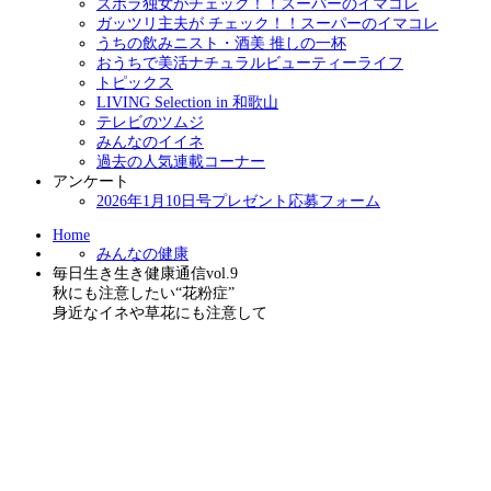
ズボラ独女がチェック！！スーパーのイマコレ
ガッツリ主夫が チェック！！スーパーのイマコレ
うちの飲みニスト・酒美 推しの一杯
おうちで美活ナチュラルビューティーライフ
トピックス
LIVING Selection in 和歌山
テレビのツムジ
みんなのイイネ
過去の人気連載コーナー
アンケート
2026年1月10日号プレゼント応募フォーム
Home
みんなの健康
毎日生き生き健康通信vol.9
秋にも注意したい“花粉症”
身近なイネや草花にも注意して