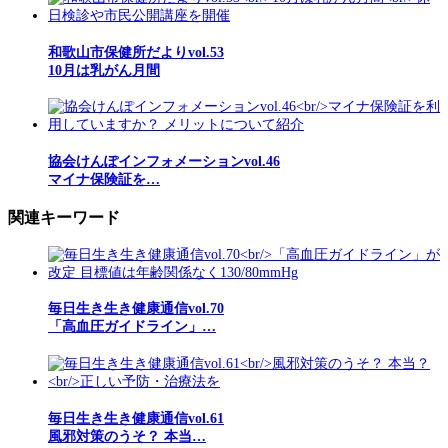
和歌山市保健所だよりvol.53
10月は乳がん月間
協会けんぽインフォメーションvol.46
マイナ保険証を…
関連キーワード
毎日生き生き健康通信vol.70
「高血圧ガイドライン」…
毎日生き生き健康通信vol.61
風邪対策のうそ？ 本当…