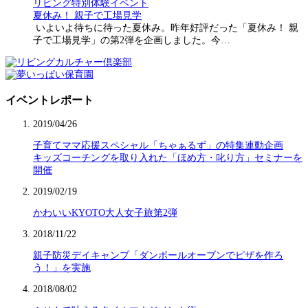
リビング特別体験イベント
夏休み！ 親子で工場見学
いよいよ待ちに待った夏休み。昨年好評だった「夏休み！ 親
子で工場見学」の第2弾を企画しました。今…
イベントレポート
2019/04/26
子育てママ応援スペシャル「ちゃぁるず」の特集連動企画
キッズコーチングを取り入れた「ほめ方・叱り方」セミナーを
開催
2019/02/19
かわいいKYOTO大人女子旅第2弾
2018/11/22
親子防災デイキャンプ「ダンボールオーブンでピザを作ろ
う！」を実施
2018/08/02