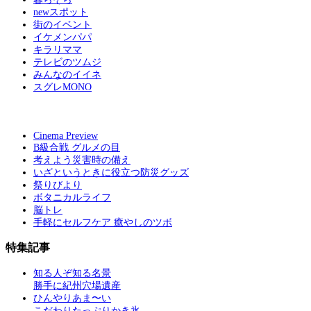
newスポット
街のイベント
イケメンパパ
キラリママ
テレビのツムジ
みんなのイイネ
スグレMONO
Cinema Preview
B級合戦 グルメの目
考えよう災害時の備え
いざというときに役立つ防災グッズ
祭りびより
ボタニカルライフ
脳トレ
手軽にセルフケア 癒やしのツボ
特集記事
知る人ぞ知る名景
勝手に紀州穴場遺産
ひんやりあま〜い
こだわりたっぷりかき氷