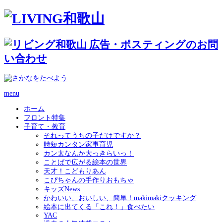
menu
ホーム
フロント特集
子育て・教育
それってうちの子だけですか？
時短カンタン家事育児
カン太なんか大っきらいっ！
ことばで広がる絵本の世界
天才！こどもりあん
こぴちゃんの手作りおもちゃ
キッズNews
かわいい、おいしい、簡単！makimakiクッキング
絵本に出てくる「これ！」食べたい
YAC