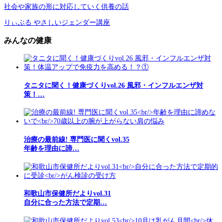
社会や家族の形に対応していく供養の話
りぃぶる やさしいジェンダー講座
みんなの健康
タニタに聞く！健康づくりvol.26 風邪・インフルエンザ対
策！…
治療の最前線! 専門医に聞くvol.35
年齢を理由に諦…
和歌山市保健所だよりvol.31
自分に合った方法で定期…