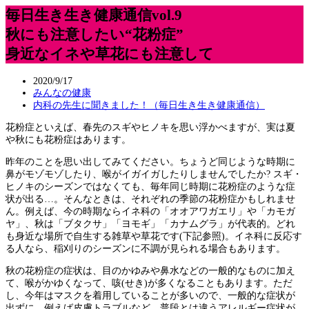
毎日生き生き健康通信vol.9
秋にも注意したい“花粉症”
身近なイネや草花にも注意して
2020/9/17
みんなの健康
内科の先生に聞きました！（毎日生き生き健康通信）
花粉症といえば、春先のスギやヒノキを思い浮かべますが、実は夏
や秋にも花粉症はあります。
昨年のことを思い出してみてください。ちょうど同じような時期に
鼻がモゾモゾしたり、喉がイガイガしたりしませんでしたか? スギ・
ヒノキのシーズンではなくても、毎年同じ時期に花粉症のような症
状が出る…。そんなときは、それぞれの季節の花粉症かもしれませ
ん。例えば、今の時期ならイネ科の「オオアワガエリ」や「カモガ
ヤ」、秋は「ブタクサ」「ヨモギ」「カナムグラ」が代表的。どれ
も身近な場所で自生する雑草や草花です(下記参照)。イネ科に反応す
る人なら、稲刈りのシーズンに不調が見られる場合もあります。
秋の花粉症の症状は、目のかゆみや鼻水などの一般的なものに加え
て、喉がかゆくなって、咳(せき)が多くなることもあります。ただ
し、今年はマスクを着用していることが多いので、一般的な症状が
出ずに、例えば皮膚トラブルなど、普段とは違うアレルギー症状が