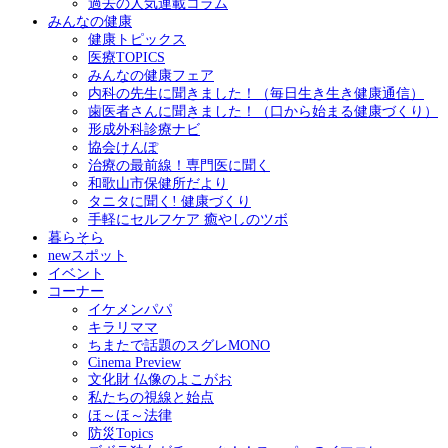
過去の人気連載コラム
みんなの健康
健康トピックス
医療TOPICS
みんなの健康フェア
内科の先生に聞きました！（毎日生き生き健康通信）
歯医者さんに聞きました！（口から始まる健康づくり）
形成外科診療ナビ
協会けんぽ
治療の最前線！専門医に聞く
和歌山市保健所だより
タニタに聞く! 健康づくり
手軽にセルフケア 癒やしのツボ
暮らそら
newスポット
イベント
コーナー
イケメンパパ
キラリママ
ちまたで話題のスグレMONO
Cinema Preview
文化財 仏像のよこがお
私たちの視線と始点
ほ～ほ～法律
防災Topics