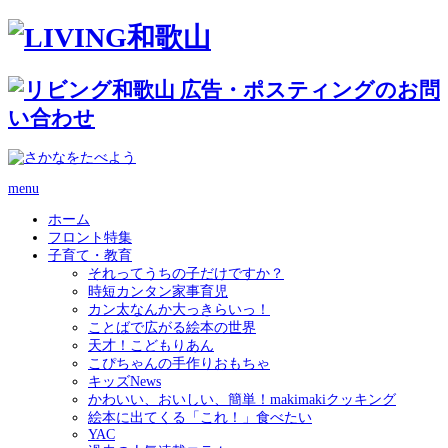
menu
ホーム
フロント特集
子育て・教育
それってうちの子だけですか？
時短カンタン家事育児
カン太なんか大っきらいっ！
ことばで広がる絵本の世界
天才！こどもりあん
こぴちゃんの手作りおもちゃ
キッズNews
かわいい、おいしい、簡単！makimakiクッキング
絵本に出てくる「これ！」食べたい
YAC