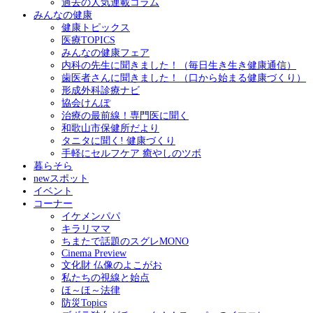
過去の人気連載コラム
みんなの健康
健康トピックス
医療TOPICS
みんなの健康フェア
内科の先生に聞きました！（毎日生き生き健康通信）
歯医者さんに聞きました！（口から始まる健康づくり）
形成外科診療ナビ
協会けんぽ
治療の最前線！専門医に聞く
和歌山市保健所だより
タニタに聞く! 健康づくり
手軽にセルフケア 癒やしのツボ
暮らそら
newスポット
イベント
コーナー
イケメンパパ
キラリママ
ちまたで話題のスグレMONO
Cinema Preview
文化財 仏像のよこがお
私たちの視線と始点
ほ～ほ～法律
防災Topics