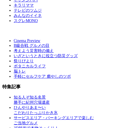
イケメンパパ
キラリママ
テレビのツムジ
みんなのイイネ
スグレMONO
Cinema Preview
B級合戦 グルメの目
考えよう災害時の備え
いざというときに役立つ防災グッズ
祭りびより
ボタニカルライフ
脳トレ
手軽にセルフケア 癒やしのツボ
特集記事
知る人ぞ知る名景
勝手に紀州穴場遺産
ひんやりあま〜い
こだわりたっぷりかき氷
サービスエリア・パーキングエリアで楽しむ
ご当地グルメ