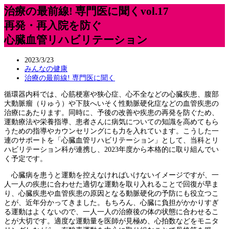
治療の最前線! 専門医に聞くvol.17
再発・再入院を防ぐ
心臓血管リハビリテーション
2023/3/23
みんなの健康
治療の最前線! 専門医に聞く
循環器内科では、心筋梗塞や狭心症、心不全などの心臓疾患、腹部
大動脈瘤（りゅう）や下肢へいそく性動脈硬化症などの血管疾患の
治療にあたります。同時に、予後の改善や疾患の再発を防ぐため、
運動療法や栄養指導、患者さんに病気についての知識を高めてもら
うための指導やカウンセリングにも力を入れています。こうした一
連のサポートを「心臓血管リハビリテーション」として、当科とリ
ハビリテーション科が連携し、2023年度から本格的に取り組んでい
く予定です。
心臓病を患うと運動を控えなければいけないイメージですが、一
人一人の疾患に合わせた適切な運動を取り入れることで回復が早ま
り、心臓疾患や血管疾患の原因となる動脈硬化の予防にも役立つこ
とが、近年分かってきました。もちろん、心臓に負担がかかりすぎ
る運動はよくないので、一人一人の治療後の体の状態に合わせるこ
とが大切です。適度な運動量を医師が見極め、心拍数などをモニタ