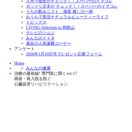
ズボラ独女がチェック！！スーパーのイマコレ
ガッツリ主夫が チェック！！スーパーのイマコレ
うちの飲みニスト・酒美 推しの一杯
おうちで美活ナチュラルビューティーライフ
トピックス
LIVING Selection in 和歌山
テレビのツムジ
みんなのイイネ
過去の人気連載コーナー
アンケート
2026年1月10日号プレゼント応募フォーム
Home
みんなの健康
治療の最前線! 専門医に聞くvol.17
再発・再入院を防ぐ
心臓血管リハビリテーション