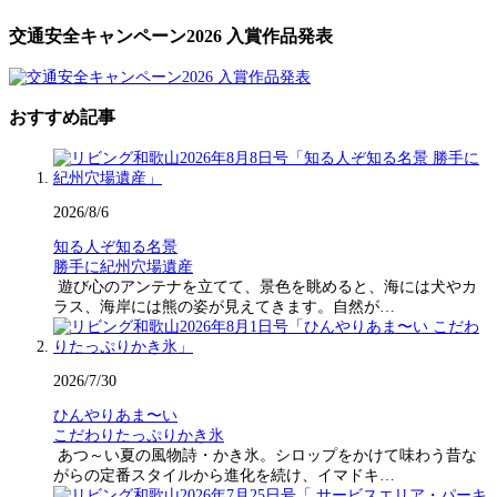
交通安全キャンペーン2026 入賞作品発表
おすすめ記事
2026/8/6
知る人ぞ知る名景
勝手に紀州穴場遺産
遊び心のアンテナを立てて、景色を眺めると、海には犬やカ
ラス、海岸には熊の姿が見えてきます。自然が…
2026/7/30
ひんやりあま〜い
こだわりたっぷりかき氷
あつ～い夏の風物詩・かき氷。シロップをかけて味わう昔な
がらの定番スタイルから進化を続け、イマドキ…