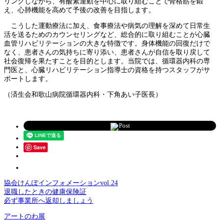
リングしながら、有酸素運動を中心に取り組むことで骨格筋を鍛
え、心肺機能を高めて予後の改善を目指します。
こうした運動療法に加え、食事療法や病気の理解を深めて日常生
活を送るためのカウンセリングなど、総合的に取り組むことが心臓
血管リハビリテーションの大きな特徴です。身体機能の回復だけで
なく、患者さんの気持ちに寄り添い、患者さんが自信を取り戻して
社会復帰を果たすことを目的とします。当院では、循環器内科の専
門医と、心臓リハビリテーション指導士の資格を持つスタッフがサ
ポートします。
（済生会和歌山病院循環器内科・下角あい子医長）
Post
Save
協会けんぽインフォメーションvol.24
退職したときの健康保険証
必ず事業所へ返却しましょう
アートのわ展