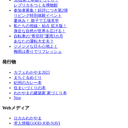
3D技術で本物そっくり！
レプリカをつくる博物館
参加者募集！好評につき第2弾
リビング特別体験イベント
夏休み！ 親子で工場見学
私たちの視線・始点 拡大版！
身近な自然が世界を広げる！
自転車の“青切符”運用3カ月
あなたの運転大丈夫？
ジメジメな日も心地よく
梅雨は香りでリフレッシュ
発行物
カフェわかやま2023
まちぐるめぐり
紀州のカレー本
住まいづくりの本
わかやまの建築家 家づくり本
Nest
Webメディア
ロカルわかやま
求人情報GOOD-JOB-NAVI