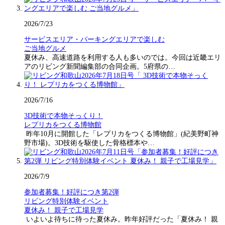
2026/7/23
サービスエリア・パーキングエリアで楽しむ
ご当地グルメ
夏休み、高速道路を利用する人も多いのでは。今回は近畿エリ
アのリビング新聞編集部の合同企画。5府県の…
2026/7/16
3D技術で本物そっくり！
レプリカをつくる博物館
昨年10月に開館した「レプリカをつくる博物館」(紀美野町神
野市場)。3D技術を駆使した骨格標本や…
2026/7/9
参加者募集！好評につき第2弾
リビング特別体験イベント
夏休み！ 親子で工場見学
いよいよ待ちに待った夏休み。昨年好評だった「夏休み！ 親