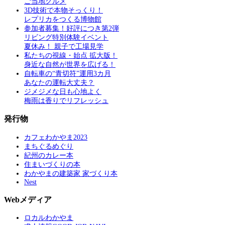
ご当地グルメ
3D技術で本物そっくり！
レプリカをつくる博物館
参加者募集！好評につき第2弾
リビング特別体験イベント
夏休み！ 親子で工場見学
私たちの視線・始点 拡大版！
身近な自然が世界を広げる！
自転車の“青切符”運用3カ月
あなたの運転大丈夫？
ジメジメな日も心地よく
梅雨は香りでリフレッシュ
発行物
カフェわかやま2023
まちぐるめぐり
紀州のカレー本
住まいづくりの本
わかやまの建築家 家づくり本
Nest
Webメディア
ロカルわかやま