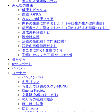
過去の人気連載コラム
みんなの健康
健康トピックス
医療TOPICS
みんなの健康フェア
内科の先生に聞きました！（毎日生き生き健康通信）
歯医者さんに聞きました！（口から始まる健康づくり）
形成外科診療ナビ
協会けんぽ
治療の最前線！専門医に聞く
和歌山市保健所だより
タニタに聞く! 健康づくり
手軽にセルフケア 癒やしのツボ
暮らそら
newスポット
イベント
コーナー
イケメンパパ
キラリママ
ちまたで話題のスグレMONO
Cinema Preview
文化財 仏像のよこがお
私たちの視線と始点
ほ～ほ～法律
防災Topics