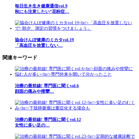
毎日生き生き健康通信vol.9
秋にも注意したい“花粉症…
協会けんぽ健康のミカタvol.19
「高血圧を放置しない…
関連キーワード
治療の最前線! 専門医に聞くvol.6
顔面の痛みや痙攣…
治療の最前線! 専門医に聞くvol.12
女性に多い足の…