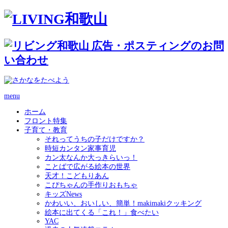
menu
ホーム
フロント特集
子育て・教育
それってうちの子だけですか？
時短カンタン家事育児
カン太なんか大っきらいっ！
ことばで広がる絵本の世界
天才！こどもりあん
こぴちゃんの手作りおもちゃ
キッズNews
かわいい、おいしい、簡単！makimakiクッキング
絵本に出てくる「これ！」食べたい
YAC