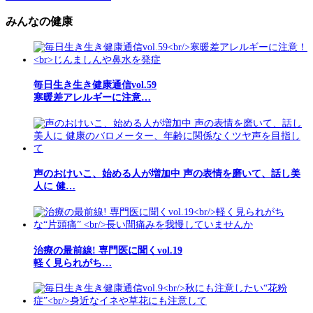
みんなの健康
毎日生き生き健康通信vol.59
寒暖差アレルギーに注意…
声のおけいこ、始める人が増加中 声の表情を磨いて、話し美
人に 健…
治療の最前線! 専門医に聞くvol.19
軽く見られがち…