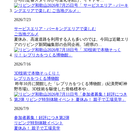
がらの定番スタイルから進化を続け、イマドキ…
2026/7/23
サービスエリア・パーキングエリアで楽しむ
ご当地グルメ
夏休み、高速道路を利用する人も多いのでは。今回は近畿エリ
アのリビング新聞編集部の合同企画。5府県の…
2026/7/16
3D技術で本物そっくり！
レプリカをつくる博物館
昨年10月に開館した「レプリカをつくる博物館」(紀美野町神
野市場)。3D技術を駆使した骨格標本や…
2026/7/9
参加者募集！好評につき第2弾
リビング特別体験イベント
夏休み！ 親子で工場見学