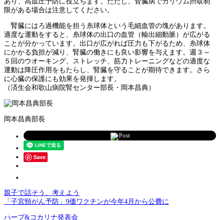
あり、高血圧予防に役立ちます。ただし、腎臓病でカリウム摂取制
限がある場合は注意してください。
腎臓にはろ過機能を担う糸球体という毛細血管の塊があります。
適度な運動をすると、糸球体の出口の血管（輸出細動脈）が広がる
ことが分かっています。出口が広がれば圧力も下がるため、糸球体
にかかる負担が減り、腎臓の働きにも良い影響を与えます。週３～
５回のウオーキング、ストレッチ、筋力トレーニングなどの適度な
運動は降圧作用をもたらし、腎臓を守ることが期待できます。さら
に心臓の保護にも効果を発揮します。
（済生会和歌山病院腎センター部長・岡本昌典）
岡本昌典部長
Post
Save
親子で話そう、考えよう
「子宮頸がん予防」9価ワクチンが今年4月から公費に
ハープ&コカリナ発表会