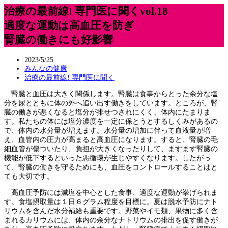
治療の最前線! 専門医に聞くvol.18
適度な運動は高血圧を防ぎ
腎臓の働きにも好影響
2023/5/25
みんなの健康
治療の最前線! 専門医に聞く
腎臓と血圧は大きく関係します。腎臓は食事からとった余分な塩
分を尿とともに体の外へ追い出す働きをしています。ところが、腎
臓の働きが悪くなると塩分が排せつされにくく、体内にたまりま
す。私たちの体には塩分濃度を一定に保とうとするしくみがあるの
で、体内の水分量が増えます。水分量の増加に伴って血液量が増
え、血管内の圧力が高まると高血圧になります。すると、腎臓の毛
細血管が傷ついたり、負担が大きくなったりして、ますます腎臓の
機能が低下するといった悪循環が生じやすくなります。したがっ
て、腎臓の働きを守るためにも、血圧をコントロールすることはと
ても大切です。
高血圧予防には減塩を中心とした食事、適度な運動が挙げられま
す。食塩摂取量は１日６グラム程度を目標に。夏は脱水予防にナト
リウムを含んだ水分補給も重要です。野菜やイモ類、果物に多く含
まれるカリウムには、体内の余分なナトリウムの排出を促す働きが