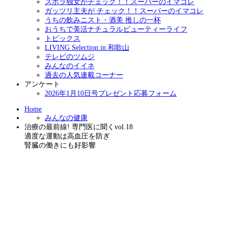
ズボラ独女がチェック！！スーパーのイマコレ
ガッツリ主夫が チェック！！スーパーのイマコレ
うちの飲みニスト・酒美 推しの一杯
おうちで美活ナチュラルビューティーライフ
トピックス
LIVING Selection in 和歌山
テレビのツムジ
みんなのイイネ
過去の人気連載コーナー
アンケート
2026年1月10日号プレゼント応募フォーム
Home
みんなの健康
治療の最前線! 専門医に聞くvol.18
適度な運動は高血圧を防ぎ
腎臓の働きにも好影響