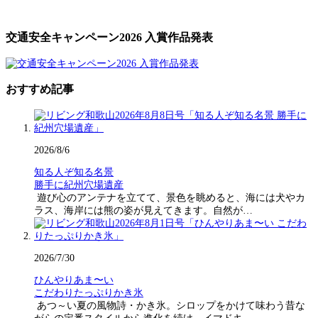
交通安全キャンペーン2026 入賞作品発表
おすすめ記事
2026/8/6
知る人ぞ知る名景
勝手に紀州穴場遺産
遊び心のアンテナを立てて、景色を眺めると、海には犬やカ
ラス、海岸には熊の姿が見えてきます。自然が…
2026/7/30
ひんやりあま〜い
こだわりたっぷりかき氷
あつ～い夏の風物詩・かき氷。シロップをかけて味わう昔な