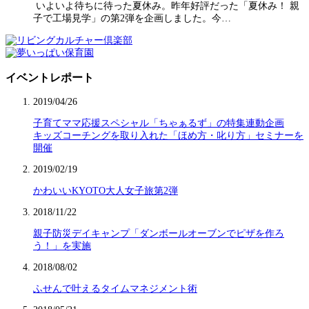
いよいよ待ちに待った夏休み。昨年好評だった「夏休み！ 親
子で工場見学」の第2弾を企画しました。今…
イベントレポート
2019/04/26
子育てママ応援スペシャル「ちゃぁるず」の特集連動企画
キッズコーチングを取り入れた「ほめ方・叱り方」セミナーを
開催
2019/02/19
かわいいKYOTO大人女子旅第2弾
2018/11/22
親子防災デイキャンプ「ダンボールオーブンでピザを作ろ
う！」を実施
2018/08/02
ふせんで叶えるタイムマネジメント術