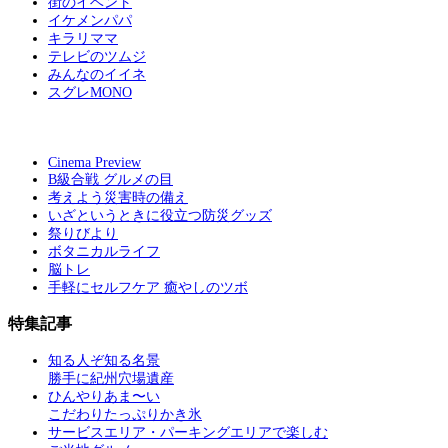
街のイベント
イケメンパパ
キラリママ
テレビのツムジ
みんなのイイネ
スグレMONO
Cinema Preview
B級合戦 グルメの目
考えよう災害時の備え
いざというときに役立つ防災グッズ
祭りびより
ボタニカルライフ
脳トレ
手軽にセルフケア 癒やしのツボ
特集記事
知る人ぞ知る名景
勝手に紀州穴場遺産
ひんやりあま〜い
こだわりたっぷりかき氷
サービスエリア・パーキングエリアで楽しむ