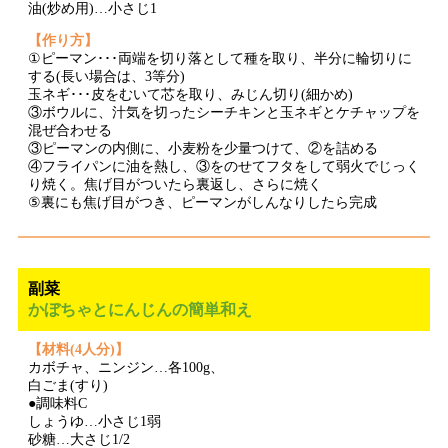
油(炒め用)…小さじ1
【作り方】
①ピーマン･･･両端を切り落として種を取り、半分に輪切りに
する(長い場合は、3等分)
玉ネギ･･･皮をむいて芯を取り、みじん切り(細かめ)
③ボウルに、汁気を切ったシーチキンと玉ネギとケチャップを
混ぜ合わせる
③ピーマンの内側に、小麦粉を少量つけて、②を詰める
④フライパンに油を熱し、③をのせてフタをして弱火でじっく
り焼く。焦げ目がついたら裏返し、さらに焼く
⑤裏にも焦げ目がつき、ピーマンがしんなりしたら完成
副菜
かぼちゃとにんじんの簡単和え
【材料(4人分)】
カボチャ、ニンジン…各100g、
白ごま(すり)
●調味料C
しょうゆ…小さじ1弱
砂糖…大さじ1/2