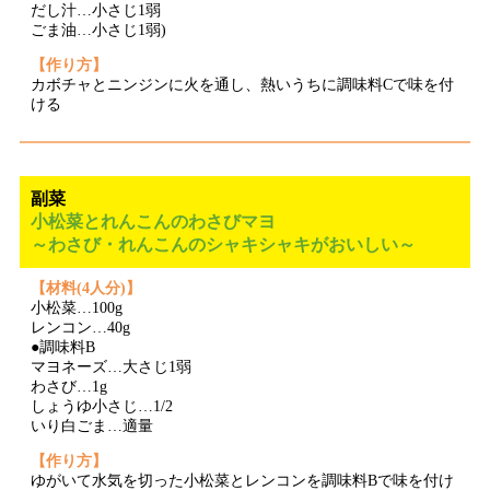
だし汁…小さじ1弱
ごま油…小さじ1弱)
【作り方】
カボチャとニンジンに火を通し、熱いうちに調味料Cで味を付
ける
副菜
小松菜とれんこんのわさびマヨ
～わさび・れんこんのシャキシャキがおいしい～
【材料(4人分)】
小松菜…100g
レンコン…40g
●調味料B
マヨネーズ…大さじ1弱
わさび…1g
しょうゆ小さじ…1/2
いり白ごま…適量
【作り方】
ゆがいて水気を切った小松菜とレンコンを調味料Bで味を付け