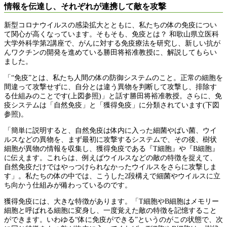
情報を伝達し、それぞれが連携して敵を攻撃
新型コロナウイルスの感染拡大とともに、私たちの体の免疫につい
て関心が高くなっています。そもそも、免疫とは？ 和歌山県立医科
大学外科学第2講座で、がんに対する免疫療法を研究し、新しい抗が
んワクチンの開発を進めている勝田将裕准教授に、解説してもらい
ました。
「“免疫”とは、私たち人間の体の防御システムのこと。正常の細胞を
間違って攻撃せずに、自分とは違う異物を判断して攻撃し、排除す
る仕組みのことです(上図参照)」と話す勝田将裕准教授。さらに、免
疫システムは「自然免疫」と「獲得免疫」に分類されています(下図
参照)。
「簡単に説明すると、自然免疫は体内に入った細菌やばい菌、ウイ
ルスなどの異物を、まず最初に攻撃するシステムで、その後、樹状
細胞が異物の情報を収集し、獲得免疫である『T細胞』や『B細胞』
に伝えます。これらは、例えばウイルスなどの敵の特徴を捉えて、
自然免疫だけではやっつけられなかったウイルスをさらに攻撃しま
す」。私たちの体の中では、こうした2段構えで細菌やウイルスに立
ち向かう仕組みが備わっているのです。
獲得免疫には、大きな特徴があります。「T細胞やB細胞はメモリー
細胞と呼ばれる細胞に変身し、一度覚えた敵の特徴を記憶すること
ができます。いわゆる“体に免疫ができる”というのがこの状態で、次