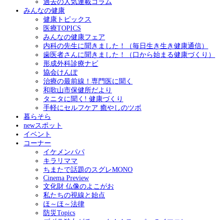
過去の人気連載コラム
みんなの健康
健康トピックス
医療TOPICS
みんなの健康フェア
内科の先生に聞きました！（毎日生き生き健康通信）
歯医者さんに聞きました！（口から始まる健康づくり）
形成外科診療ナビ
協会けんぽ
治療の最前線！専門医に聞く
和歌山市保健所だより
タニタに聞く! 健康づくり
手軽にセルフケア 癒やしのツボ
暮らそら
newスポット
イベント
コーナー
イケメンパパ
キラリママ
ちまたで話題のスグレMONO
Cinema Preview
文化財 仏像のよこがお
私たちの視線と始点
ほ～ほ～法律
防災Topics