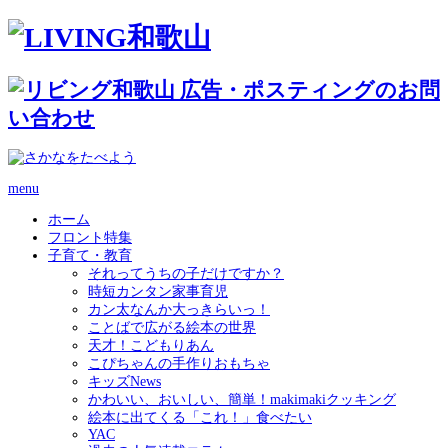
menu
ホーム
フロント特集
子育て・教育
それってうちの子だけですか？
時短カンタン家事育児
カン太なんか大っきらいっ！
ことばで広がる絵本の世界
天才！こどもりあん
こぴちゃんの手作りおもちゃ
キッズNews
かわいい、おいしい、簡単！makimakiクッキング
絵本に出てくる「これ！」食べたい
YAC