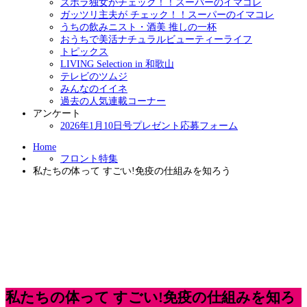
ズボラ独女がチェック！！スーパーのイマコレ
ガッツリ主夫が チェック！！スーパーのイマコレ
うちの飲みニスト・酒美 推しの一杯
おうちで美活ナチュラルビューティーライフ
トピックス
LIVING Selection in 和歌山
テレビのツムジ
みんなのイイネ
過去の人気連載コーナー
アンケート
2026年1月10日号プレゼント応募フォーム
Home
フロント特集
私たちの体って すごい!免疫の仕組みを知ろう
私たちの体って すごい!免疫の仕組みを知ろ