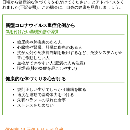
日頃から健康的な体づくりを心がけてください」とアドバイスをく
れました(下記参照)。この機会に、自身の健康を見直しましょう。
新型コロナウイルス重症化例から
気を付けたい基礎疾患や習慣
糖尿病や肺疾患のある人
心臓病や腎臓、肝臓に疾患のある人
抗がん剤や免疫抑制剤を服用するなど、免疫システムが正
常に作動しない人
血栓ができやすい人(肥満の人も注意)
喫煙者(肺の炎症を起こしやすい)
健康的な体づくりを心がける
規則正しい生活でしっかり睡眠を取る
適度な運動で基礎体力をつける
栄養バランスの取れた食事
ストレスをためない
体が喜ぶ! 元気もりもり弁当