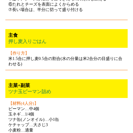
⑥たれとチーズを表面によくからめる
⑦長い場合は、半分に切って盛り付ける
主食
押し麦入りごはん
【作り方】
米1.5合に押し麦0.5合の割合(水の分量は米2合分の目盛りに合
わせる)
主菜+副菜
ツナ玉ピーマン詰め
【材料(4人分)】
ピーマン…中4個
玉ネギ…1/4個
ツナ缶(ノンオイル)…小1缶
ケチャップ…大さじ3
小麦粉…適量