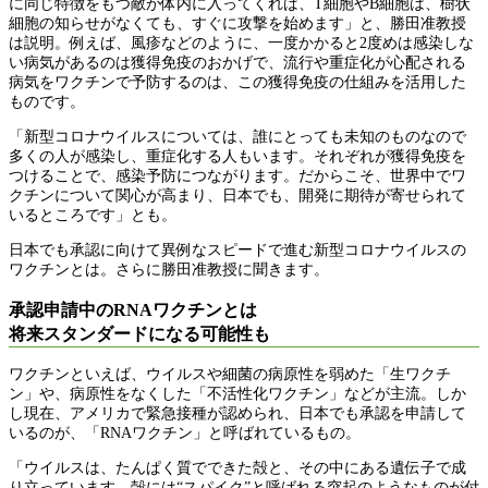
に同じ特徴をもつ敵が体内に入ってくれば、T細胞やB細胞は、樹状
細胞の知らせがなくても、すぐに攻撃を始めます」と、勝田准教授
は説明。例えば、風疹などのように、一度かかると2度めは感染しな
い病気があるのは獲得免疫のおかげで、流行や重症化が心配される
病気をワクチンで予防するのは、この獲得免疫の仕組みを活用した
ものです。
「新型コロナウイルスについては、誰にとっても未知のものなので
多くの人が感染し、重症化する人もいます。それぞれが獲得免疫を
つけることで、感染予防につながります。だからこそ、世界中でワ
クチンについて関心が高まり、日本でも、開発に期待が寄せられて
いるところです」とも。
日本でも承認に向けて異例なスピードで進む新型コロナウイルスの
ワクチンとは。さらに勝田准教授に聞きます。
承認申請中のRNAワクチンとは
将来スタンダードになる可能性も
ワクチンといえば、ウイルスや細菌の病原性を弱めた「生ワクチ
ン」や、病原性をなくした「不活性化ワクチン」などが主流。しか
し現在、アメリカで緊急接種が認められ、日本でも承認を申請して
いるのが、「RNAワクチン」と呼ばれているもの。
「ウイルスは、たんぱく質でできた殻と、その中にある遺伝子で成
り立っています。殻には“スパイク”と呼ばれる突起のようなものが付