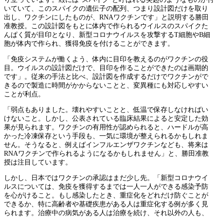
いていて、このスパイクの遺伝子の配列、つまり設計図だけを取り
出し、ワクチンにしたものが、RNAワクチンです」と説明する勝田
准教授。この設計図をもとに体内で作られるウイルスのスパイクた
んぱく質が目印となり、新型コロナウイルスを攻撃するT細胞やB細
胞が体内で作られ、獲得免疫を付けることができます。
「免疫システムが働くよう、体内に目印を教えるのがワクチンの役
目。ウイルスの設計図だけで、目印を作ることができたのは画期的
です」。従来の手法と比べ、設計図を作成するだけでワクチンがで
きるので製造に時間がかからないことと、変異種にも対応しやすい
ことが利点。
「弱点もありました。壊れやすいことと、低温で保存しなければい
けないこと。しかし、公表されている臨床結果によると安定した効
果が見られます。ワクチンの有用性が認められると、ハードルが高
かった冷凍保存という手段も、一気に環境が整えられるかもしれま
せん。そうなると、例えばインフルエンザワクチンなども、将来は
RNAワクチンで作られるようになるかもしれません」と、勝田准教
授は注目しています。
しかし、日本ではワクチンの承認はまだ少し先。「新型コロナウイ
ルスについては、免疫を獲得するまでは一人一人ができる感染予防
を心がけること。もし感染したとき、重症化をどれだけ防ぐことが
できるか、特に高齢者や基礎疾患がある人は重症化する例が多く見
られます。治療中の病気がある人は治療を続け、それ以外の人も、