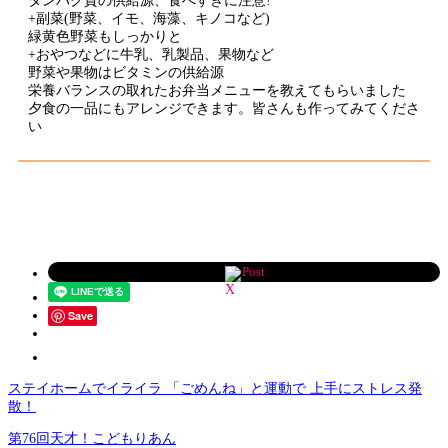
タンパク質の供給源、食べすぎに注意!
+副菜(野菜、イモ、海藻、キノコなど)
緑黄色野菜もしっかりと
+おやつなどに牛乳、乳製品、果物など
野菜や果物はビタミンの供給源
栄養バランスの取れたお弁当メニューを教えてもらいました
夕食の一品にもアレンジできます。皆さんも作ってみてくださ
い
Post
Save
ステイホームでイライラ 「ごめんね」と運動で 上手にストレス発
散！
第76回天才！こどもりあん