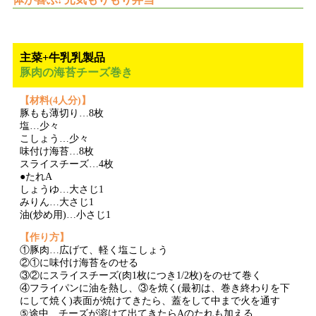
主菜+牛乳乳製品
豚肉の海苔チーズ巻き
【材料(4人分)】
豚もも薄切り…8枚
塩…少々
こしょう…少々
味付け海苔…8枚
スライスチーズ…4枚
●たれA
しょうゆ…大さじ1
みりん…大さじ1
油(炒め用)…小さじ1
【作り方】
①豚肉…広げて、軽く塩こしょう
②①に味付け海苔をのせる
③②にスライスチーズ(肉1枚につき1/2枚)をのせて巻く
④フライパンに油を熱し、③を焼く(最初は、巻き終わりを下
にして焼く)表面が焼けてきたら、蓋をして中まで火を通す
⑤途中、チーズが溶けて出てきたらAのたれも加える