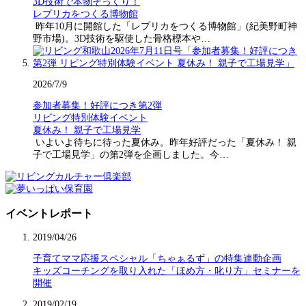
3D技術で本物そっくり！
レプリカをつくる博物館
昨年10月に開館した「レプリカをつくる博物館」(紀美野町神
野市場)。3D技術を駆使した骨格標本や…
2026/7/9
参加者募集！好評につき第2弾
リビング特別体験イベント
夏休み！ 親子で工場見学
いよいよ待ちに待った夏休み。昨年好評だった「夏休み！ 親
子で工場見学」の第2弾を企画しました。今…
イベントレポート
2019/04/26
子育てママ応援スペシャル「ちゃぁるず」の特集連動企画
キッズコーチングを取り入れた「ほめ方・叱り方」セミナーを
開催
2019/02/19