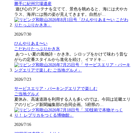
勝手に紀州穴場遺産
遊び心のアンテナを立てて、景色を眺めると、海には犬やカ
ラス、海岸には熊の姿が見えてきます。自然が…
2026/7/30
ひんやりあま〜い
こだわりたっぷりかき氷
あつ～い夏の風物詩・かき氷。シロップをかけて味わう昔な
がらの定番スタイルから進化を続け、イマドキ…
2026/7/23
サービスエリア・パーキングエリアで楽しむ
ご当地グルメ
夏休み、高速道路を利用する人も多いのでは。今回は近畿エリ
アのリビング新聞編集部の合同企画。5府県の…
2026/7/16