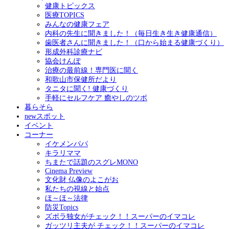
健康トピックス
医療TOPICS
みんなの健康フェア
内科の先生に聞きました！（毎日生き生き健康通信）
歯医者さんに聞きました！（口から始まる健康づくり）
形成外科診療ナビ
協会けんぽ
治療の最前線！専門医に聞く
和歌山市保健所だより
タニタに聞く! 健康づくり
手軽にセルフケア 癒やしのツボ
暮らそら
newスポット
イベント
コーナー
イケメンパパ
キラリママ
ちまたで話題のスグレMONO
Cinema Preview
文化財 仏像のよこがお
私たちの視線と始点
ほ～ほ～法律
防災Topics
ズボラ独女がチェック！！スーパーのイマコレ
ガッツリ主夫が チェック！！スーパーのイマコレ