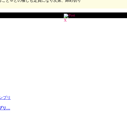
ること※どの催しも定員になり次第、締め切り
Post
プリ…