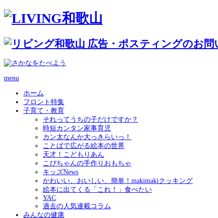
menu
ホーム
フロント特集
子育て・教育
それってうちの子だけですか？
時短カンタン家事育児
カン太なんか大っきらいっ！
ことばで広がる絵本の世界
天才！こどもりあん
こぴちゃんの手作りおもちゃ
キッズNews
かわいい、おいしい、簡単！makimakiクッキング
絵本に出てくる「これ！」食べたい
YAC
過去の人気連載コラム
みんなの健康