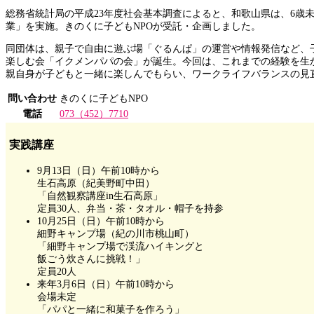
総務省統計局の平成23年度社会基本調査によると、和歌山県は、6
業」を実施。きのくに子どもNPOが受託・企画しました。
同団体は、親子で自由に遊ぶ場「ぐるんぱ」の運営や情報発信など、
楽しむ会「イクメンパパの会」が誕生。今回は、これまでの経験を生
親自身が子どもと一緒に楽しんでもらい、ワークライフバランスの見
問い合わせ
きのくに子どもNPO
電話
073（452）7710
実践講座
9月13日（日）午前10時から
生石高原（紀美野町中田）
「自然観察講座in生石高原」
定員30人、弁当・茶・タオル・帽子を持参
10月25日（日）午前10時から
細野キャンプ場（紀の川市桃山町）
「細野キャンプ場で渓流ハイキングと
飯ごう炊さんに挑戦！」
定員20人
来年3月6日（日）午前10時から
会場未定
「パパと一緒に和菓子を作ろう」