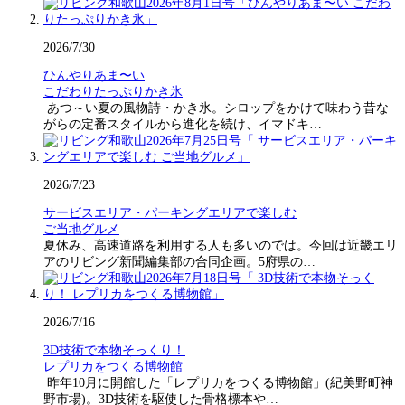
2026/7/30
ひんやりあま〜い
こだわりたっぷりかき氷
あつ～い夏の風物詩・かき氷。シロップをかけて味わう昔な
がらの定番スタイルから進化を続け、イマドキ…
2026/7/23
サービスエリア・パーキングエリアで楽しむ
ご当地グルメ
夏休み、高速道路を利用する人も多いのでは。今回は近畿エリ
アのリビング新聞編集部の合同企画。5府県の…
2026/7/16
3D技術で本物そっくり！
レプリカをつくる博物館
昨年10月に開館した「レプリカをつくる博物館」(紀美野町神
野市場)。3D技術を駆使した骨格標本や…