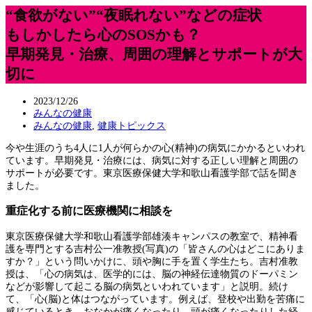
“食欲がない”“夜眠れない”などの症状
もしかしたら心のSOSかも？
早期発見・治療、周囲の理解とサポートが大
切に
2023/12/26
みんなの健康
みんなの健康
,
健康トピックス
今や生涯のうち4人に1人が何らかの心(精神)の病気にかかるといわれ
ています。早期発見・治療には、病気に対する正しい理解と周囲の
サポートが必要です。東京医療保健大学和歌山看護学部で話を聞き
ました。
重症化する前に医療機関に相談を
東京医療保健大学和歌山看護学部雄湊キャンパスの教室で、精神看
護を専門とする吉村公一准教授(写真)の「皆さんの心はどこにありま
すか？」という問いかけに、頭や胸に手を置く学生たち。吉村准教
授は、「心の病気は、医学的には、脳の神経伝達物質のドーパミン
などが影響して起こる脳の病気といわれています」と説明。続け
て、「心(脳)と体はつながっています。例えば、登校や出勤を苦痛に
感じているとき、おなかが痛くなったり、頭が痛くなったりした経