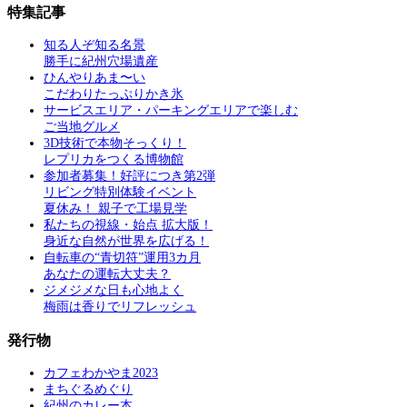
特集記事
知る人ぞ知る名景
勝手に紀州穴場遺産
ひんやりあま〜い
こだわりたっぷりかき氷
サービスエリア・パーキングエリアで楽しむ
ご当地グルメ
3D技術で本物そっくり！
レプリカをつくる博物館
参加者募集！好評につき第2弾
リビング特別体験イベント
夏休み！ 親子で工場見学
私たちの視線・始点 拡大版！
身近な自然が世界を広げる！
自転車の“青切符”運用3カ月
あなたの運転大丈夫？
ジメジメな日も心地よく
梅雨は香りでリフレッシュ
発行物
カフェわかやま2023
まちぐるめぐり
紀州のカレー本