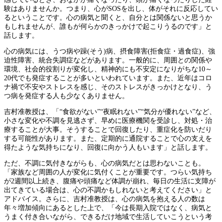
験はありませんか。つまり、心がSOSを出し、体がそれに反応してい
るということです。心の病気と聞くと、自分とは関係ないと思うか
もしれませんが、誰もが何らかのきっかけで起こりうるのです」と
話します。
心の病気には、うつ病や躁(そう)病、摂食障害(拒食症・過食症)、強
迫性障害、統合失調症などがあります。一般的に、周囲との関係や
環境、社会的役割りが変化し、精神的にも不安定になりがちな10～
20代でも発症することが多いといわれています。また、近年はコロ
ナ禍で不安やストレスを感じ、そのストレスがきっかけとなり、う
つ病を発症する人も少なくありません。
吉村准教授は、「“食欲がない”“夜眠れない”“気分が優れない”など、
小さな変化や不調を見逃さず、早めに医療機関を受診し、対処・治
療することが大事。そうすることで回復したり、重症化を防いだり
する可能性があります。また、定期的に通院することで心の支えを
得たような気持ちになり、回復に向かう人もいます」と話します。
ただ、不調に気付きながらも、心の病気だとは思わないことも。
「家族など周囲の人が変化に気付くことが重要です。つらい気持ち
が2週間以上続き、腹痛や頭痛など体調が崩れ、毎日の生活に支障が
出てきている場合は、心の不調かもしれないと考えてください」と
アドバイス。さらに、吉村准教授は、心の病気を抱える人の数は
年々増加傾向にあるとした上で、「今は長期入院ではなく、病気と
うまく付き合いながら、できるだけ地域で生活していこうという考