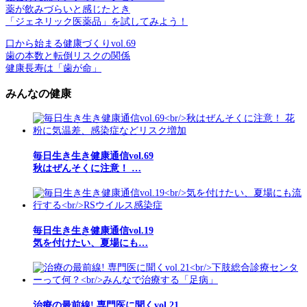
薬が飲みづらいと感じたとき
「ジェネリック医薬品」を試してみよう！
口から始まる健康づくりvol.69
歯の本数と転倒リスクの関係
健康長寿は「歯が命」
みんなの健康
毎日生き生き健康通信vol.69
秋はぜんそくに注意！ …
毎日生き生き健康通信vol.19
気を付けたい、夏場にも…
治療の最前線! 専門医に聞くvol.21