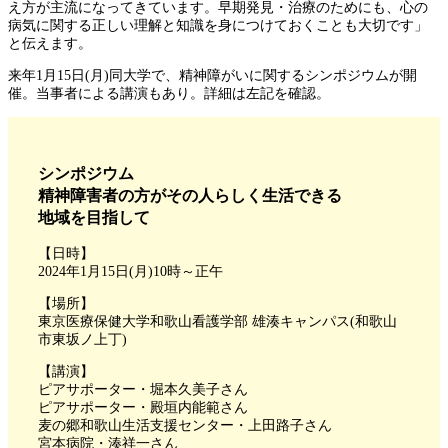
え方が主流になってきています。早期発見・治療のためにも、心の
病気に関する正しい理解と知識を身につけておくことも大切です」
と伝えます。
来年1月15日(月)同大学で、精神障がいに関するシンポジウムが開
催。当事者による講演もあり。詳細は左記を確認。
シンポジウム
精神障害者の方がその人らしく生活できる
地域を目指して
【日時】
2024年1月15日(月)10時～正午
【場所】
東京医療保健大学和歌山看護学部 雄湊キャンパス(和歌山
市東坂ノ上丁)
【講演】
ピアサポーター・堀本久美子さん
ピアサポーター・殿垣内能範さん
麦の郷和歌山生活支援センター・上田路子さん
宮本病院・湊祥一さん