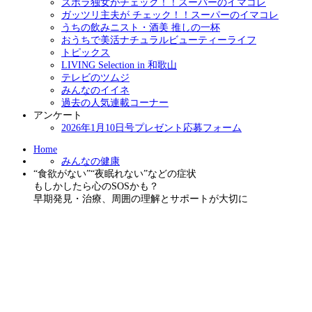
ズボラ独女がチェック！！スーパーのイマコレ
ガッツリ主夫が チェック！！スーパーのイマコレ
うちの飲みニスト・酒美 推しの一杯
おうちで美活ナチュラルビューティーライフ
トピックス
LIVING Selection in 和歌山
テレビのツムジ
みんなのイイネ
過去の人気連載コーナー
アンケート
2026年1月10日号プレゼント応募フォーム
Home
みんなの健康
“食欲がない”“夜眠れない”などの症状
もしかしたら心のSOSかも？
早期発見・治療、周囲の理解とサポートが大切に