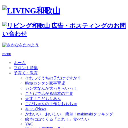
menu
ホーム
フロント特集
子育て・教育
それってうちの子だけですか？
時短カンタン家事育児
カン太なんか大っきらいっ！
ことばで広がる絵本の世界
天才！こどもりあん
こぴちゃんの手作りおもちゃ
キッズNews
かわいい、おいしい、簡単！makimakiクッキング
絵本に出てくる「これ！」食べたい
YAC