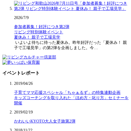
2026/7/9
参加者募集！好評につき第2弾
リビング特別体験イベント
夏休み！ 親子で工場見学
いよいよ待ちに待った夏休み。昨年好評だった「夏休み！ 親
子で工場見学」の第2弾を企画しました。今…
イベントレポート
2019/04/26
子育てママ応援スペシャル「ちゃぁるず」の特集連動企画
キッズコーチングを取り入れた「ほめ方・叱り方」セミナーを
開催
2019/02/19
かわいいKYOTO大人女子旅第2弾
2018/11/22