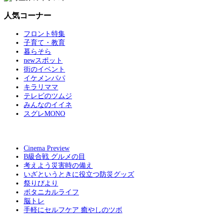
人気コーナー
フロント特集
子育て・教育
暮らそら
newスポット
街のイベント
イケメンパパ
キラリママ
テレビのツムジ
みんなのイイネ
スグレMONO
Cinema Preview
B級合戦 グルメの目
考えよう災害時の備え
いざというときに役立つ防災グッズ
祭りびより
ボタニカルライフ
脳トレ
手軽にセルフケア 癒やしのツボ