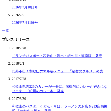
2026年7月18日号
2026/7/9
2026年7月11日号
一覧
プレスリリース
2018/2/28
「ランチパスポート和歌山・岩出・紀の川・海南版」発売
2018/2/1
門外不出！和歌山のマル秘メニュー 「秘密のグルメ」発売
2017/7/28
和歌山県内225のカレーが一冊に。感動的にカレーが好きにな
ります！「紀州のカレー本」発売
2017/3/30
和歌山のパスタ、うどん・そば、ラーメンのお店を213店舗掲
載 「わかやま麺本」発売