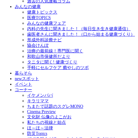
過去の人気連載コラム
みんなの健康
健康トピックス
医療TOPICS
みんなの健康フェア
内科の先生に聞きました！（毎日生き生き健康通信）
歯医者さんに聞きました！（口から始まる健康づくり）
形成外科診療ナビ
協会けんぽ
治療の最前線！専門医に聞く
和歌山市保健所だより
タニタに聞く! 健康づくり
手軽にセルフケア 癒やしのツボ
暮らそら
newスポット
イベント
コーナー
イケメンパパ
キラリママ
ちまたで話題のスグレMONO
Cinema Preview
文化財 仏像のよこがお
私たちの視線と始点
ほ～ほ～法律
防災Topics