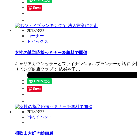
Save
2018/3/22
コーナー
トピックス
女性の就労応援セミナーを無料で開催
キャリアカウンセラーとファイナンシャルプランナーが話す 女
リビング健康クラブで 結婚や子…
Save
2018/3/22
街のイベント
和歌山大好き絵画展