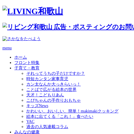
menu
ホーム
フロント特集
子育て・教育
それってうちの子だけですか？
時短カンタン家事育児
カン太なんか大っきらいっ！
ことばで広がる絵本の世界
天才！こどもりあん
こぴちゃんの手作りおもちゃ
キッズNews
かわいい、おいしい、簡単！makimakiクッキング
絵本に出てくる「これ！」食べたい
YAC
過去の人気連載コラム
みんなの健康