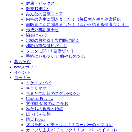
健康トピックス
医療TOPICS
みんなの健康フェア
内科の先生に聞きました！（毎日生き生き健康通信）
歯医者さんに聞きました！（口から始まる健康づくり）
形成外科診療ナビ
協会けんぽ
治療の最前線！専門医に聞く
和歌山市保健所だより
タニタに聞く! 健康づくり
手軽にセルフケア 癒やしのツボ
暮らそら
newスポット
イベント
コーナー
イケメンパパ
キラリママ
ちまたで話題のスグレMONO
Cinema Preview
文化財 仏像のよこがお
私たちの視線と始点
ほ～ほ～法律
防災Topics
ズボラ独女がチェック！！スーパーのイマコレ
ガッツリ主夫が チェック！！スーパーのイマコレ