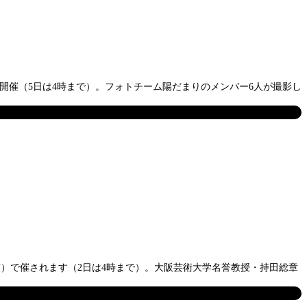
に開催（5日は4時まで）。フォトチーム陽だまりのメンバー6人が撮影し
南）で催されます（2日は4時まで）。大阪芸術大学名誉教授・持田総章