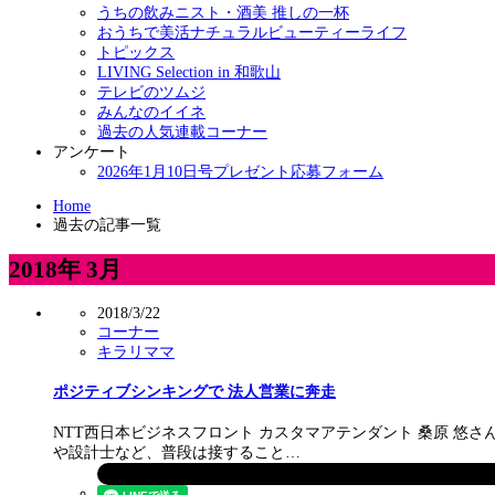
うちの飲みニスト・酒美 推しの一杯
おうちで美活ナチュラルビューティーライフ
トピックス
LIVING Selection in 和歌山
テレビのツムジ
みんなのイイネ
過去の人気連載コーナー
アンケート
2026年1月10日号プレゼント応募フォーム
Home
過去の記事一覧
2018年 3月
2018/3/22
コーナー
キラリママ
ポジティブシンキングで 法人営業に奔走
NTT西日本ビジネスフロント カスタマアテンダント 桑原 
や設計士など、普段は接すること…