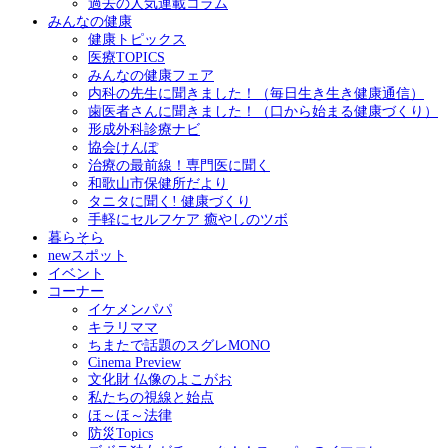
過去の人気連載コラム
みんなの健康
健康トピックス
医療TOPICS
みんなの健康フェア
内科の先生に聞きました！（毎日生き生き健康通信）
歯医者さんに聞きました！（口から始まる健康づくり）
形成外科診療ナビ
協会けんぽ
治療の最前線！専門医に聞く
和歌山市保健所だより
タニタに聞く! 健康づくり
手軽にセルフケア 癒やしのツボ
暮らそら
newスポット
イベント
コーナー
イケメンパパ
キラリママ
ちまたで話題のスグレMONO
Cinema Preview
文化財 仏像のよこがお
私たちの視線と始点
ほ～ほ～法律
防災Topics