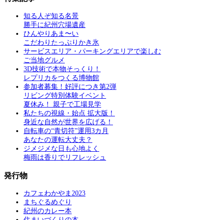
知る人ぞ知る名景
勝手に紀州穴場遺産
ひんやりあま〜い
こだわりたっぷりかき氷
サービスエリア・パーキングエリアで楽しむ
ご当地グルメ
3D技術で本物そっくり！
レプリカをつくる博物館
参加者募集！好評につき第2弾
リビング特別体験イベント
夏休み！ 親子で工場見学
私たちの視線・始点 拡大版！
身近な自然が世界を広げる！
自転車の“青切符”運用3カ月
あなたの運転大丈夫？
ジメジメな日も心地よく
梅雨は香りでリフレッシュ
発行物
カフェわかやま2023
まちぐるめぐり
紀州のカレー本
住まいづくりの本