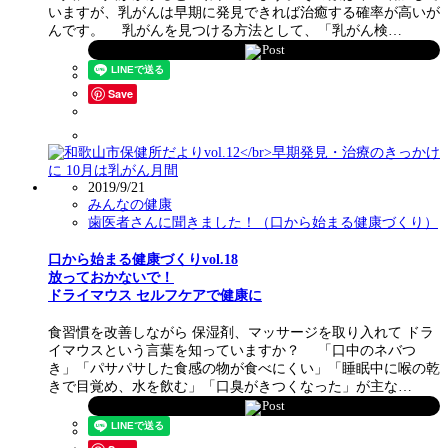
いますが、乳がんは早期に発見できれば治癒する確率が高いが
んです。 乳がんを見つける方法として、「乳がん検…
Post
Save
2019/9/21
みんなの健康
歯医者さんに聞きました！（口から始まる健康づくり）
口から始まる健康づくりvol.18
放っておかないで！
ドライマウス セルフケアで健康に
食習慣を改善しながら 保湿剤、マッサージを取り入れて ドラ
イマウスという言葉を知っていますか？ 「口中のネバつ
き」「パサパサした食感の物が食べにくい」「睡眠中に喉の乾
きで目覚め、水を飲む」「口臭がきつくなった」が主な…
Post