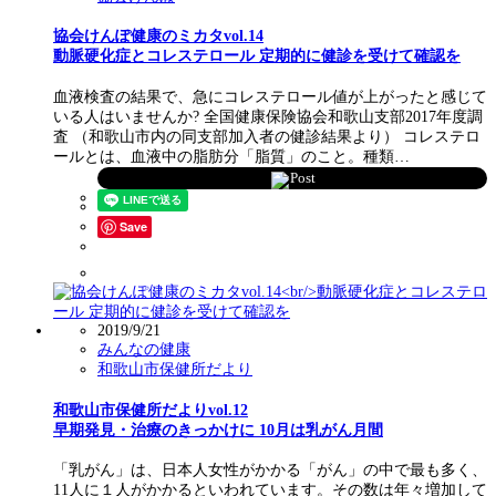
協会けんぽ健康のミカタvol.14
動脈硬化症とコレステロール 定期的に健診を受けて確認を
血液検査の結果で、急にコレステロール値が上がったと感じて
いる人はいませんか? 全国健康保険協会和歌山支部2017年度調
査 （和歌山市内の同支部加入者の健診結果より） コレステロ
ールとは、血液中の脂肪分「脂質」のこと。種類…
Post
Save
2019/9/21
みんなの健康
和歌山市保健所だより
和歌山市保健所だよりvol.12
早期発見・治療のきっかけに 10月は乳がん月間
「乳がん」は、日本人女性がかかる「がん」の中で最も多く、
11人に１人がかかるといわれています。その数は年々増加して