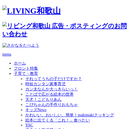
menu
ホーム
フロント特集
子育て・教育
それってうちの子だけですか？
時短カンタン家事育児
カン太なんか大っきらいっ！
ことばで広がる絵本の世界
天才！こどもりあん
こぴちゃんの手作りおもちゃ
キッズNews
かわいい、おいしい、簡単！makimakiクッキング
絵本に出てくる「これ！」食べたい
YAC