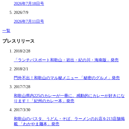
2026年7月18日号
2026/7/9
2026年7月11日号
一覧
プレスリリース
2018/2/28
「ランチパスポート和歌山・岩出・紀の川・海南版」発売
2018/2/1
門外不出！和歌山のマル秘メニュー 「秘密のグルメ」発売
2017/7/28
和歌山県内225のカレーが一冊に。感動的にカレーが好きにな
ります！「紀州のカレー本」発売
2017/3/30
和歌山のパスタ、うどん・そば、ラーメンのお店を213店舗掲
載 「わかやま麺本」発売