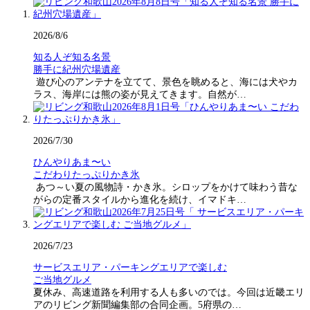
2026/8/6
知る人ぞ知る名景
勝手に紀州穴場遺産
遊び心のアンテナを立てて、景色を眺めると、海には犬やカ
ラス、海岸には熊の姿が見えてきます。自然が…
2026/7/30
ひんやりあま〜い
こだわりたっぷりかき氷
あつ～い夏の風物詩・かき氷。シロップをかけて味わう昔な
がらの定番スタイルから進化を続け、イマドキ…
2026/7/23
サービスエリア・パーキングエリアで楽しむ
ご当地グルメ
夏休み、高速道路を利用する人も多いのでは。今回は近畿エリ
アのリビング新聞編集部の合同企画。5府県の…