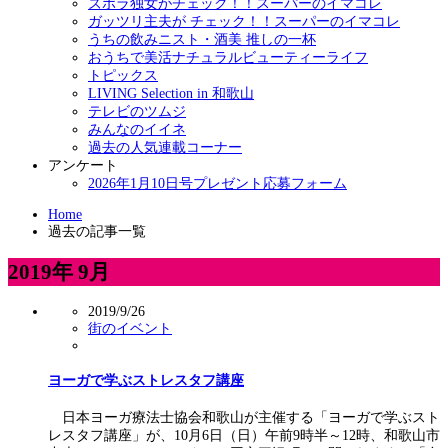
ズボラ独女がチェック！！スーパーのイマコレ
ガッツリ主夫が チェック！！スーパーのイマコレ
うちの飲みニスト・酒美 推しの一杯
おうちで美活ナチュラルビューティーライフ
トピックス
LIVING Selection in 和歌山
テレビのツムジ
みんなのイイネ
過去の人気連載コーナー
アンケート
2026年1月10日号プレゼント応募フォーム
Home
過去の記事一覧
2019年 9月
2019/9/26
街のイベント
ヨーガで学ぶストレスタフ講座
日本ヨーガ療法士協会和歌山が主催する「ヨーガで学ぶスト
レスタフ講座」が、10月6日（日）午前9時半～12時、和歌山市