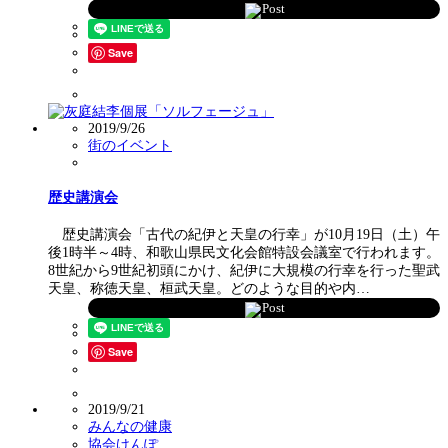
Post
Save
2019/9/26
街のイベント
歴史講演会
歴史講演会「古代の紀伊と天皇の行幸」が10月19日（土）午
後1時半～4時、和歌山県民文化会館特設会議室で行われます。
8世紀から9世紀初頭にかけ、紀伊に大規模の行幸を行った聖武
天皇、称徳天皇、桓武天皇。どのような目的や内…
Post
Save
2019/9/21
みんなの健康
協会けんぽ