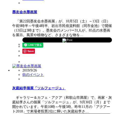
墨友会水墨画展
「第22回墨友会水墨画展」が、10月5日（土）～13日（日）
午前9時半～午後4時半、岩出市民俗資料館（同市金池）で開催
（13日は3時まで）。墨友会のメンバー31人が、85点の水墨画
を展示。風景や植物など、さまざまな物を…
Post
Save
2019/9/26
街のイベント
灰庭結李個展「ソルフェージュ」
ギャラリー＆カフェ・アクア（和歌山市満屋）で、画家・灰
庭結李さんの個展「ソルフェージュ」が、9月30日（月）まで
開かれています。午前10時～午後5時。昨年11月の「アクアー
ト2018」で来場者投票2位に輝いた灰庭結李さ…