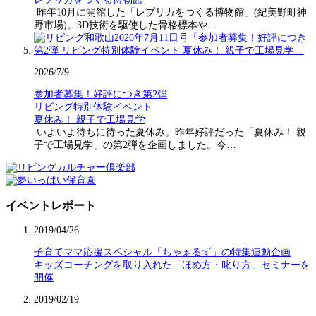
昨年10月に開館した「レプリカをつくる博物館」(紀美野町神
野市場)。3D技術を駆使した骨格標本や…
2026/7/9
参加者募集！好評につき第2弾
リビング特別体験イベント
夏休み！ 親子で工場見学
いよいよ待ちに待った夏休み。昨年好評だった「夏休み！ 親
子で工場見学」の第2弾を企画しました。今…
イベントレポート
2019/04/26
子育てママ応援スペシャル「ちゃぁるず」の特集連動企画
キッズコーチングを取り入れた「ほめ方・叱り方」セミナーを
開催
2019/02/19