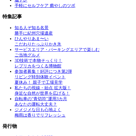
脳トレ
手軽にセルフケア 癒やしのツボ
特集記事
知る人ぞ知る名景
勝手に紀州穴場遺産
ひんやりあま〜い
こだわりたっぷりかき氷
サービスエリア・パーキングエリアで楽しむ
ご当地グルメ
3D技術で本物そっくり！
レプリカをつくる博物館
参加者募集！好評につき第2弾
リビング特別体験イベント
夏休み！ 親子で工場見学
私たちの視線・始点 拡大版！
身近な自然が世界を広げる！
自転車の“青切符”運用3カ月
あなたの運転大丈夫？
ジメジメな日も心地よく
梅雨は香りでリフレッシュ
発行物