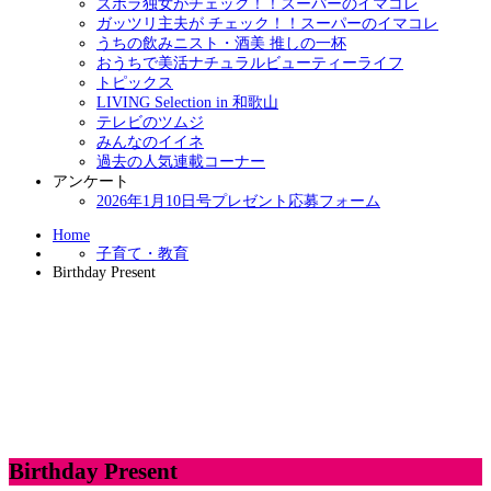
ズボラ独女がチェック！！スーパーのイマコレ
ガッツリ主夫が チェック！！スーパーのイマコレ
うちの飲みニスト・酒美 推しの一杯
おうちで美活ナチュラルビューティーライフ
トピックス
LIVING Selection in 和歌山
テレビのツムジ
みんなのイイネ
過去の人気連載コーナー
アンケート
2026年1月10日号プレゼント応募フォーム
Home
子育て・教育
Birthday Present
Birthday Present