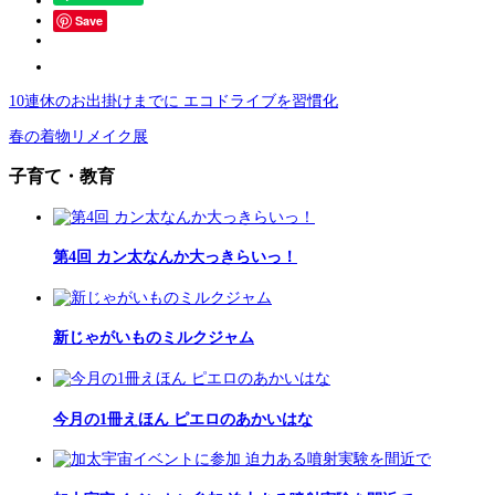
Save
10連休のお出掛けまでに エコドライブを習慣化
春の着物リメイク展
子育て・教育
第4回 カン太なんか大っきらいっ！
新じゃがいものミルクジャム
今月の1冊えほん ピエロのあかいはな