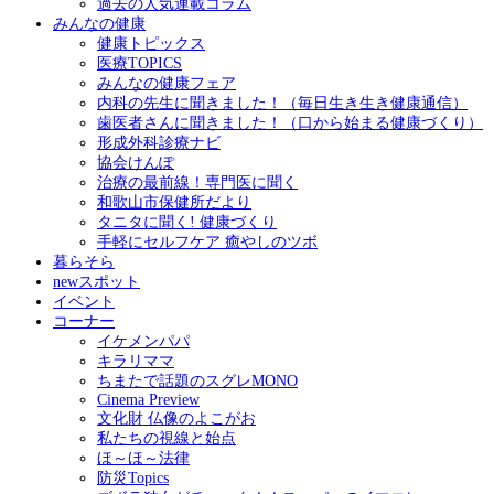
過去の人気連載コラム
みんなの健康
健康トピックス
医療TOPICS
みんなの健康フェア
内科の先生に聞きました！（毎日生き生き健康通信）
歯医者さんに聞きました！（口から始まる健康づくり）
形成外科診療ナビ
協会けんぽ
治療の最前線！専門医に聞く
和歌山市保健所だより
タニタに聞く! 健康づくり
手軽にセルフケア 癒やしのツボ
暮らそら
newスポット
イベント
コーナー
イケメンパパ
キラリママ
ちまたで話題のスグレMONO
Cinema Preview
文化財 仏像のよこがお
私たちの視線と始点
ほ～ほ～法律
防災Topics