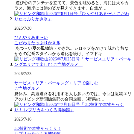
遊び心のアンテナを立てて、景色を眺めると、海には犬やカ
ラス、海岸には熊の姿が見えてきます。自然が…
2026/7/30
ひんやりあま〜い
こだわりたっぷりかき氷
あつ～い夏の風物詩・かき氷。シロップをかけて味わう昔な
がらの定番スタイルから進化を続け、イマドキ…
2026/7/23
サービスエリア・パーキングエリアで楽しむ
ご当地グルメ
夏休み、高速道路を利用する人も多いのでは。今回は近畿エリ
アのリビング新聞編集部の合同企画。5府県の…
2026/7/16
3D技術で本物そっくり！
レプリカをつくる博物館