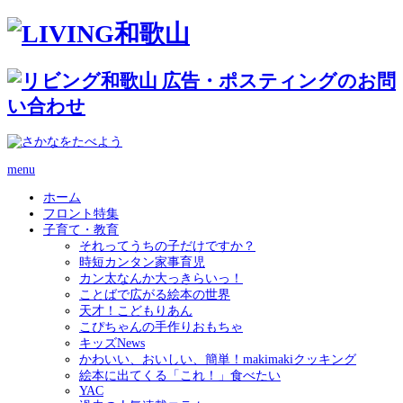
menu
ホーム
フロント特集
子育て・教育
それってうちの子だけですか？
時短カンタン家事育児
カン太なんか大っきらいっ！
ことばで広がる絵本の世界
天才！こどもりあん
こぴちゃんの手作りおもちゃ
キッズNews
かわいい、おいしい、簡単！makimakiクッキング
絵本に出てくる「これ！」食べたい
YAC