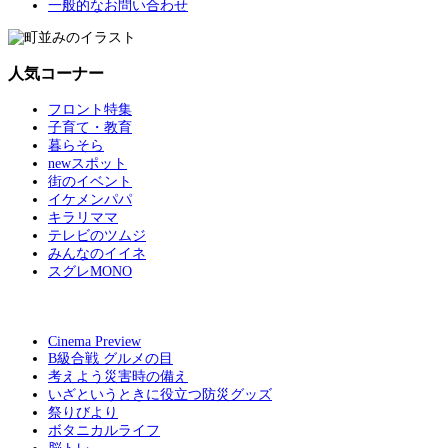
一般的なお問い合わせ
人気コーナー
フロント特集
子育て・教育
暮らそら
newスポット
街のイベント
イケメンパパ
キラリママ
テレビのツムジ
みんなのイイネ
スグレMONO
Cinema Preview
B級合戦 グルメの目
考えよう災害時の備え
いざというときに役立つ防災グッズ
祭りびより
ボタニカルライフ