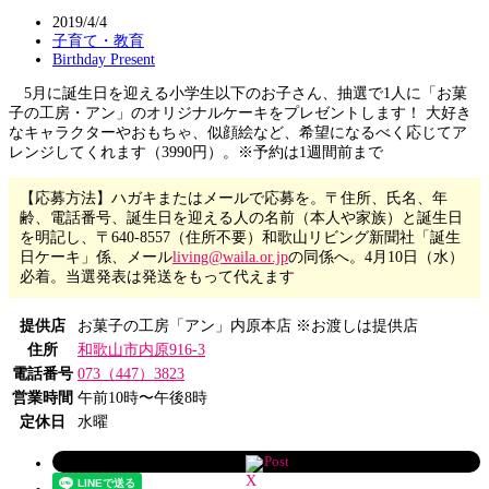
2019/4/4
子育て・教育
Birthday Present
5月に誕生日を迎える小学生以下のお子さん、抽選で1人に「お菓
子の工房・アン」のオリジナルケーキをプレゼントします！ 大好き
なキャラクターやおもちゃ、似顔絵など、希望になるべく応じてア
レンジしてくれます（3990円）。※予約は1週間前まで
【応募方法】ハガキまたはメールで応募を。〒住所、氏名、年
齢、電話番号、誕生日を迎える人の名前（本人や家族）と誕生日
を明記し、〒640-8557（住所不要）和歌山リビング新聞社「誕生
日ケーキ」係、メール
living@waila.or.jp
の同係へ。4月10日（水）
必着。当選発表は発送をもって代えます
提供店
お菓子の工房「アン」内原本店 ※お渡しは提供店
住所
和歌山市内原916-3
電話番号
073（447）3823
営業時間
午前10時〜午後8時
定休日
水曜
Post