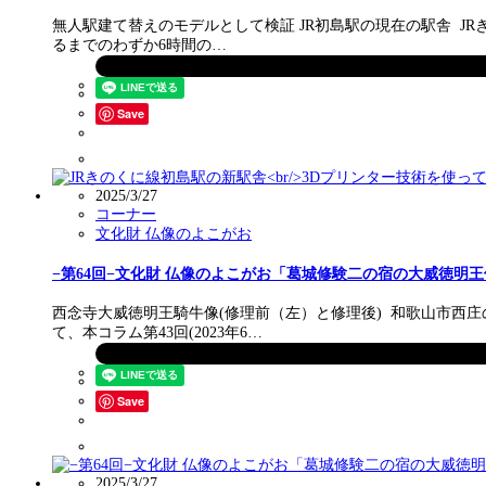
無人駅建て替えのモデルとして検証 JR初島駅の現在の駅舎 J
るまでのわずか6時間の…
Save
2025/3/27
コーナー
文化財 仏像のよこがお
−第64回−文化財 仏像のよこがお「葛城修験二の宿の大威徳明
西念寺大威徳明王騎牛像(修理前（左）と修理後) 和歌山市西
て、本コラム第43回(2023年6…
Save
2025/3/27