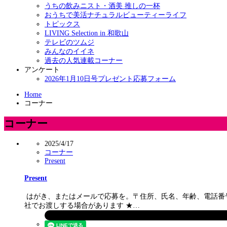
うちの飲みニスト・酒美 推しの一杯
おうちで美活ナチュラルビューティーライフ
トピックス
LIVING Selection in 和歌山
テレビのツムジ
みんなのイイネ
過去の人気連載コーナー
アンケート
2026年1月10日号プレゼント応募フォーム
Home
コーナー
コーナー
2025/4/17
コーナー
Present
Present
はがき、またはメールで応募を。〒住所、氏名、年齢、電話番
社でお渡しする場合があります ★…