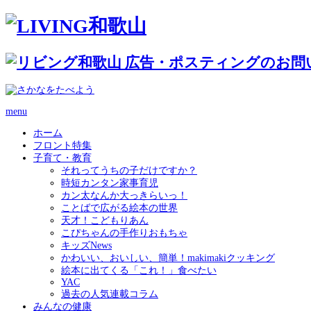
menu
ホーム
フロント特集
子育て・教育
それってうちの子だけですか？
時短カンタン家事育児
カン太なんか大っきらいっ！
ことばで広がる絵本の世界
天才！こどもりあん
こぴちゃんの手作りおもちゃ
キッズNews
かわいい、おいしい、簡単！makimakiクッキング
絵本に出てくる「これ！」食べたい
YAC
過去の人気連載コラム
みんなの健康