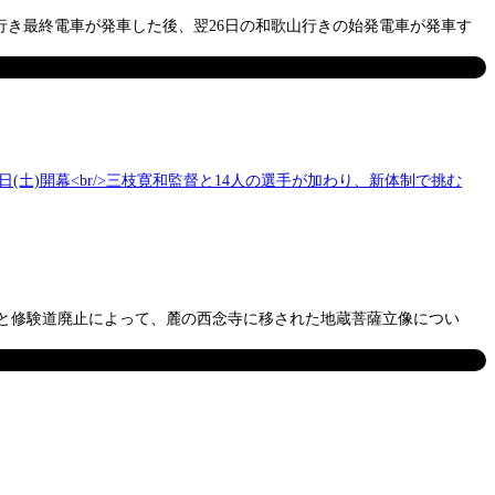
坊行き最終電車が発車した後、翌26日の和歌山行きの始発電車が発車す
離と修験道廃止によって、麓の西念寺に移された地蔵菩薩立像につい