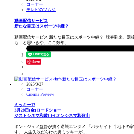
コーナー
テレビのツムジ
動画配信サービス
新たな目玉はスポーツ中継？
動画配信サービス 新たな目玉はスポーツ中継？ 球春到来。
も…と思いきや、ここ数年、…
Save
2025/3/27
コーナー
Cinema Preview
ミッキー17
3月28日(金)ロードショー
ジストシネマ和歌山イオンシネマ和歌山
ポン・ジュノ監督が描く逆襲エンタメ 「パラサイト 半地下の
す。 人生失敗だらけの男ミッキーが…