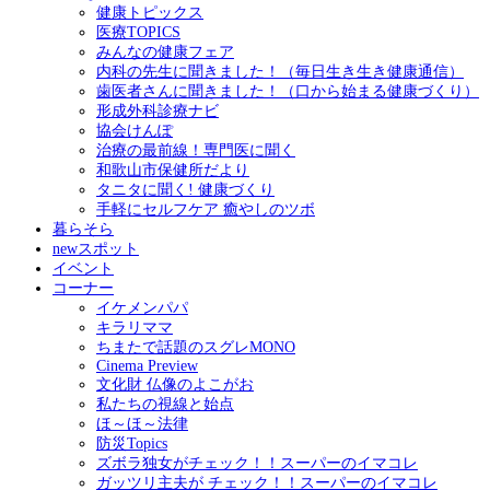
健康トピックス
医療TOPICS
みんなの健康フェア
内科の先生に聞きました！（毎日生き生き健康通信）
歯医者さんに聞きました！（口から始まる健康づくり）
形成外科診療ナビ
協会けんぽ
治療の最前線！専門医に聞く
和歌山市保健所だより
タニタに聞く! 健康づくり
手軽にセルフケア 癒やしのツボ
暮らそら
newスポット
イベント
コーナー
イケメンパパ
キラリママ
ちまたで話題のスグレMONO
Cinema Preview
文化財 仏像のよこがお
私たちの視線と始点
ほ～ほ～法律
防災Topics
ズボラ独女がチェック！！スーパーのイマコレ
ガッツリ主夫が チェック！！スーパーのイマコレ