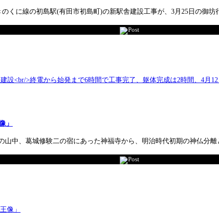
Rきのくに線の初島駅(有田市初島町)の新駅舎建設工事が、3月25日の御
Post
王像」
庄の山中、葛城修験二の宿にあった神福寺から、明治時代初期の神仏分
Post