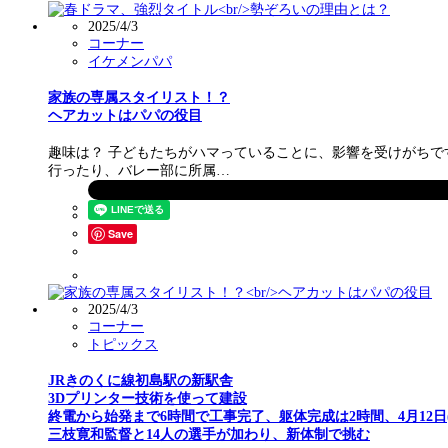
2025/4/3
コーナー
イケメンパパ
家族の専属スタイリスト！？
ヘアカットはパパの役目
趣味は？ 子どもたちがハマっていることに、影響を受けがちです
行ったり、バレー部に所属…
Save
2025/4/3
コーナー
トピックス
JRきのくに線初島駅の新駅舎
3Dプリンター技術を使って建設
終電から始発まで6時間で工事完了、躯体完成は2時間、4月12日
三枝寛和監督と14人の選手が加わり、新体制で挑む