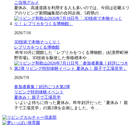
ご当地グルメ
夏休み、高速道路を利用する人も多いのでは。今回は近畿エリ
アのリビング新聞編集部の合同企画。5府県の…
2026/7/16
3D技術で本物そっくり！
レプリカをつくる博物館
昨年10月に開館した「レプリカをつくる博物館」(紀美野町神
野市場)。3D技術を駆使した骨格標本や…
2026/7/9
参加者募集！好評につき第2弾
リビング特別体験イベント
夏休み！ 親子で工場見学
いよいよ待ちに待った夏休み。昨年好評だった「夏休み！ 親
子で工場見学」の第2弾を企画しました。今…