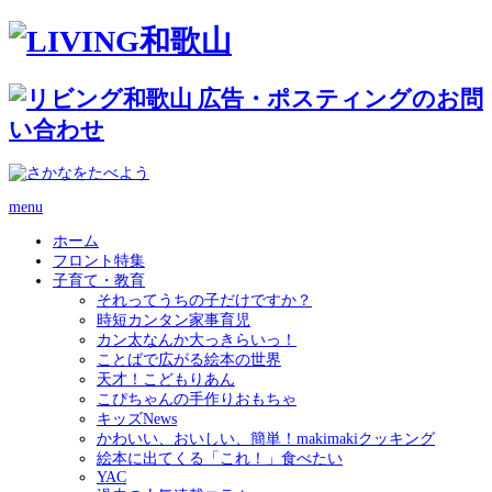
menu
ホーム
フロント特集
子育て・教育
それってうちの子だけですか？
時短カンタン家事育児
カン太なんか大っきらいっ！
ことばで広がる絵本の世界
天才！こどもりあん
こぴちゃんの手作りおもちゃ
キッズNews
かわいい、おいしい、簡単！makimakiクッキング
絵本に出てくる「これ！」食べたい
YAC