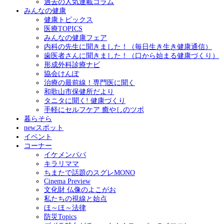
過去の人気連載コラム
みんなの健康
健康トピックス
医療TOPICS
みんなの健康フェア
内科の先生に聞きました！（毎日生き生き健康通信）
歯医者さんに聞きました！（口から始まる健康づくり）
形成外科診療ナビ
協会けんぽ
治療の最前線！専門医に聞く
和歌山市保健所だより
タニタに聞く! 健康づくり
手軽にセルフケア 癒やしのツボ
暮らそら
newスポット
イベント
コーナー
イケメンパパ
キラリママ
ちまたで話題のスグレMONO
Cinema Preview
文化財 仏像のよこがお
私たちの視線と始点
ほ～ほ～法律
防災Topics