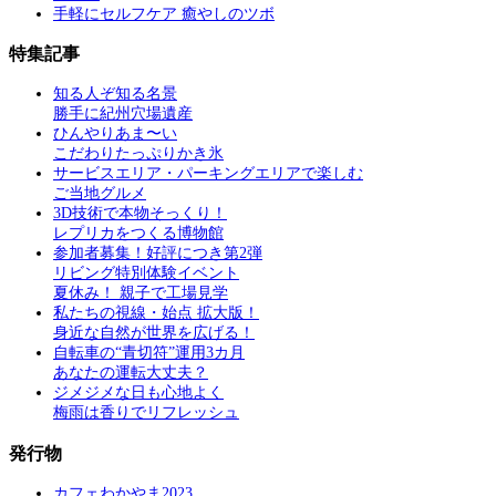
手軽にセルフケア 癒やしのツボ
特集記事
知る人ぞ知る名景
勝手に紀州穴場遺産
ひんやりあま〜い
こだわりたっぷりかき氷
サービスエリア・パーキングエリアで楽しむ
ご当地グルメ
3D技術で本物そっくり！
レプリカをつくる博物館
参加者募集！好評につき第2弾
リビング特別体験イベント
夏休み！ 親子で工場見学
私たちの視線・始点 拡大版！
身近な自然が世界を広げる！
自転車の“青切符”運用3カ月
あなたの運転大丈夫？
ジメジメな日も心地よく
梅雨は香りでリフレッシュ
発行物
カフェわかやま2023