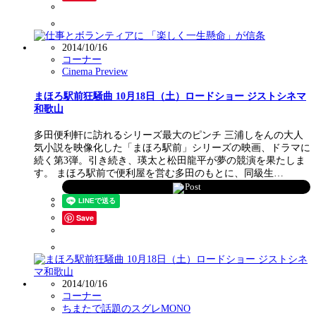
2014/10/16
コーナー
Cinema Preview
まほろ駅前狂騒曲 10月18日（土）ロードショー ジストシネマ
和歌山
多田便利軒に訪れるシリーズ最大のピンチ 三浦しをんの大人
気小説を映像化した「まほろ駅前」シリーズの映画、ドラマに
続く第3弾。引き続き、瑛太と松田龍平が夢の競演を果たしま
す。 まほろ駅前で便利屋を営む多田のもとに、同級生…
Post
Save
2014/10/16
コーナー
ちまたで話題のスグレMONO