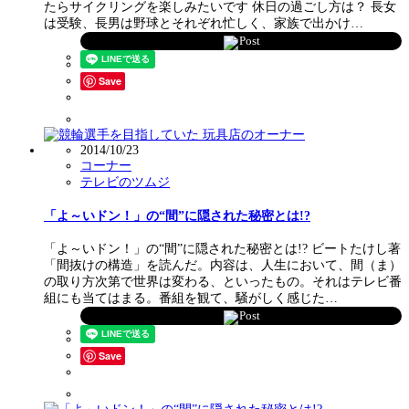
たらサイクリングを楽しみたいです 休日の過ごし方は？ 長女
は受験、長男は野球とそれぞれ忙しく、家族で出かけ…
Post
Save
2014/10/23
コーナー
テレビのツムジ
「よ～いドン！」の“間”に隠された秘密とは!?
「よ～いドン！」の“間”に隠された秘密とは!? ビートたけし著
「間抜けの構造」を読んだ。内容は、人生において、間（ま）
の取り方次第で世界は変わる、といったもの。それはテレビ番
組にも当てはまる。番組を観て、騒がしく感じた…
Post
Save