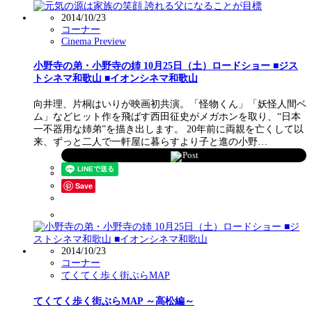
2014/10/23
コーナー
Cinema Preview
小野寺の弟・小野寺の姉 10月25日（土）ロードショー ■ジス
トシネマ和歌山 ■イオンシネマ和歌山
向井理、片桐はいりが映画初共演。「怪物くん」「妖怪人間ベ
ム」などヒット作を飛ばす西田征史がメガホンを取り、“日本
一不器用な姉弟”を描き出します。 20年前に両親を亡くして以
来、ずっと二人で一軒屋に暮らすより子と進の小野…
Post
Save
2014/10/23
コーナー
てくてく歩く街ぶらMAP
てくてく歩く街ぶらMAP ～高松編～