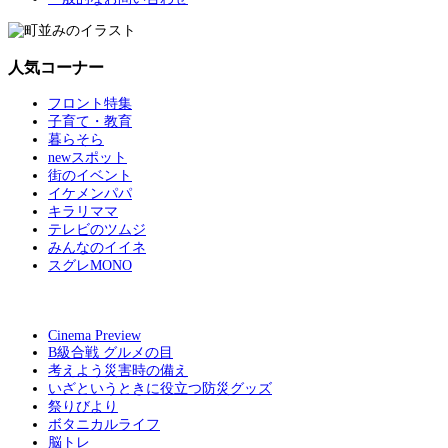
人気コーナー
フロント特集
子育て・教育
暮らそら
newスポット
街のイベント
イケメンパパ
キラリママ
テレビのツムジ
みんなのイイネ
スグレMONO
Cinema Preview
B級合戦 グルメの目
考えよう災害時の備え
いざというときに役立つ防災グッズ
祭りびより
ボタニカルライフ
脳トレ