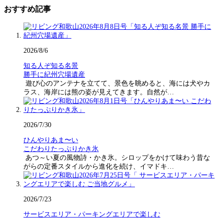
おすすめ記事
2026/8/6
知る人ぞ知る名景
勝手に紀州穴場遺産
遊び心のアンテナを立てて、景色を眺めると、海には犬やカ
ラス、海岸には熊の姿が見えてきます。自然が…
2026/7/30
ひんやりあま〜い
こだわりたっぷりかき氷
あつ～い夏の風物詩・かき氷。シロップをかけて味わう昔な
がらの定番スタイルから進化を続け、イマドキ…
2026/7/23
サービスエリア・パーキングエリアで楽しむ