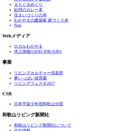
まちぐるめぐり
紀州のカレー本
住まいづくりの本
わかやまの建築家 家づくり本
Nest
Webメディア
ロカルわかやま
求人情報GOOD-JOB-NAVI
事業
リビングカルチャー倶楽部
夢いっぱい保育園
リビングフェスタ2017
CSR
日本宇宙少年団和歌山分団
和歌山リビング新聞社
和歌山リビング新聞社について
会社情報