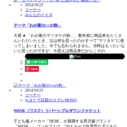
2014/10/23
コーナー
みんなのイイネ
テーマ「わが家の○○の秋」
大賞 ►「わが家のマツタケの秋」。数年前に商品券をたくさ
んいただいたとき、父は何を思ったのかすべて“マツタケ”に使
ってしまいました。今でも忘れられません。当時はもったいな
いと思ったのですが、今思えば商品券だからこその…
Post
Save
2014/10/23
コーナー
ちまたで話題のスグレMONO
WASK（ワスク）リバーシブルダウンジャケット
子ども服メーカー「BEBE」が展開する男児服ブランド
「WASK」。コンセプトは、“やんちゃで生意気な子どもた