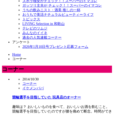
ズボラ独女がチェック！！スーパーのイマコレ
ガッツリ主夫が チェック！！スーパーのイマコレ
うちの飲みニスト・酒美 推しの一杯
おうちで美活ナチュラルビューティーライフ
トピックス
LIVING Selection in 和歌山
テレビのツムジ
みんなのイイネ
過去の人気連載コーナー
アンケート
2026年1月10日号プレゼント応募フォーム
Home
コーナー
コーナー
2014/10/30
コーナー
イケメンパパ
競輪選手を目指していた 玩具店のオーナー
趣味は？ おいしいものを食べて、おいしいお酒を飲むこと。
競輪選手を目指していたのですが腰を痛めて断念。時間ができ