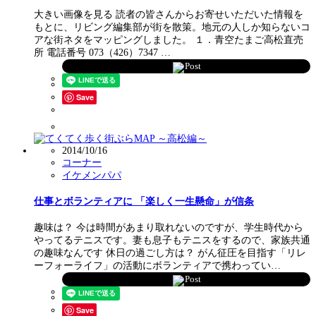
大きい画像を見る 読者の皆さんからお寄せいただいた情報を
もとに、リビング編集部が街を散策。地元の人しか知らないコ
アな街ネタをマッピングしました。 １．青空たまご高松直売
所 電話番号 073（426）7347 …
Post
Save
2014/10/16
コーナー
イケメンパパ
仕事とボランティアに 「楽しく一生懸命」が信条
趣味は？ 今は時間があまり取れないのですが、学生時代から
やってるテニスです。妻も息子もテニスをするので、家族共通
の趣味なんです 休日の過ごし方は？ がん征圧を目指す「リレ
ーフォーライフ」の活動にボランティアで携わってい…
Post
Save