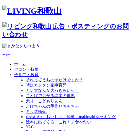
menu
ホーム
フロント特集
子育て・教育
それってうちの子だけですか？
時短カンタン家事育児
カン太なんか大っきらいっ！
ことばで広がる絵本の世界
天才！こどもりあん
こぴちゃんの手作りおもちゃ
キッズNews
かわいい、おいしい、簡単！makimakiクッキング
絵本に出てくる「これ！」食べたい
YAC