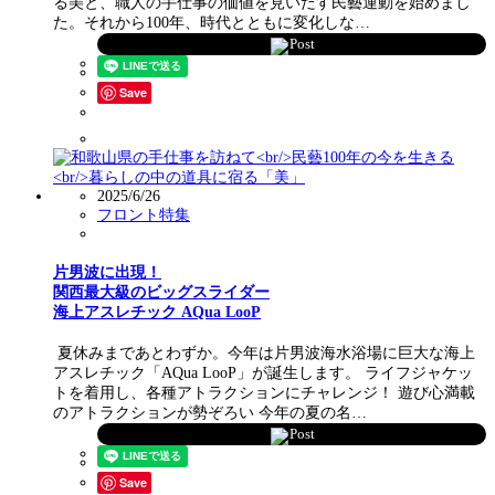
る美と、職人の手仕事の価値を見いだす民藝運動を始めまし
た。それから100年、時代とともに変化しな…
Post
Save
2025/6/26
フロント特集
片男波に出現！
関西最大級のビッグスライダー
海上アスレチック AQua LooP
夏休みまであとわずか。今年は片男波海水浴場に巨大な海上
アスレチック「AQua LooP」が誕生します。 ライフジャケッ
トを着用し、各種アトラクションにチャレンジ！ 遊び心満載
のアトラクションが勢ぞろい 今年の夏の名…
Post
Save