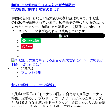
和歌山市の魅力を伝える広告が新大阪駅に
市の職員が制作！ 彼女の名は？
関西の玄関口となるJR新大阪駅の新幹線改札内で、和歌山市
のPR広告が放映されています。広告画像の中心となるのは、6
人のキャラクター。和歌山市の職員がAIを駆使して制作した
イラストで、市の名所をそれぞれ表現しています。…
Post
Save
2025/6/5
フロント特集
甘～い誘惑！ ドーナツ店巡り
6月第1金曜日の「ドーナツの日」に合わせて今号はドーナツ
特集。定番のシンプルドーナツ、クリームが入ったマラサダ、
とろけるような食感の生ドーナツなど、各店こだわりの味を紹
介します。 揚げたて熱々を提供！ 豆腐ドーナツ…