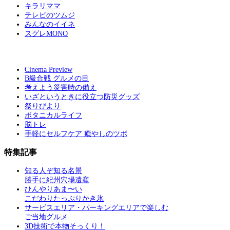
キラリママ
テレビのツムジ
みんなのイイネ
スグレMONO
Cinema Preview
B級合戦 グルメの目
考えよう災害時の備え
いざというときに役立つ防災グッズ
祭りびより
ボタニカルライフ
脳トレ
手軽にセルフケア 癒やしのツボ
特集記事
知る人ぞ知る名景
勝手に紀州穴場遺産
ひんやりあま〜い
こだわりたっぷりかき氷
サービスエリア・パーキングエリアで楽しむ
ご当地グルメ
3D技術で本物そっくり！