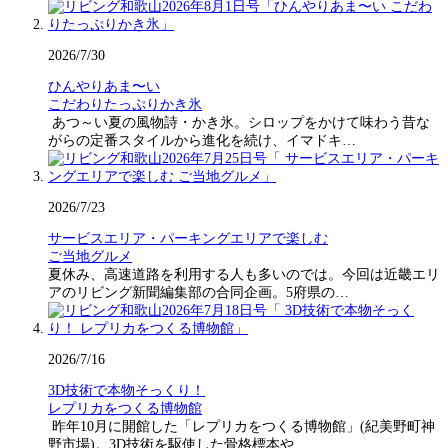
2026/7/30
ひんやりあま〜い
こだわりたっぷりかき氷
あつ～い夏の風物詩・かき氷。シロップをかけて味わう昔な
がらの定番スタイルから進化を続け、イマドキ…
2026/7/23
サービスエリア・パーキングエリアで楽しむ
ご当地グルメ
夏休み、高速道路を利用する人も多いのでは。今回は近畿エリ
アのリビング新聞編集部の合同企画。5府県の…
2026/7/16
3D技術で本物そっくり！
レプリカをつくる博物館
昨年10月に開館した「レプリカをつくる博物館」(紀美野町神
野市場)。3D技術を駆使した骨格標本や…