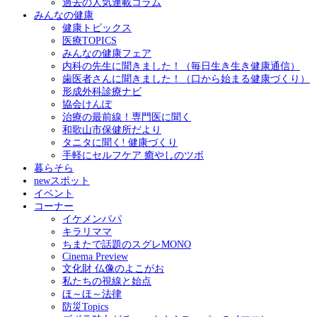
過去の人気連載コラム
みんなの健康
健康トピックス
医療TOPICS
みんなの健康フェア
内科の先生に聞きました！（毎日生き生き健康通信）
歯医者さんに聞きました！（口から始まる健康づくり）
形成外科診療ナビ
協会けんぽ
治療の最前線！専門医に聞く
和歌山市保健所だより
タニタに聞く! 健康づくり
手軽にセルフケア 癒やしのツボ
暮らそら
newスポット
イベント
コーナー
イケメンパパ
キラリママ
ちまたで話題のスグレMONO
Cinema Preview
文化財 仏像のよこがお
私たちの視線と始点
ほ～ほ～法律
防災Topics