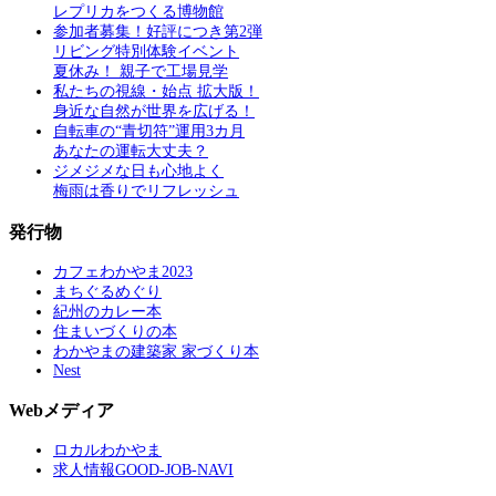
レプリカをつくる博物館
参加者募集！好評につき第2弾
リビング特別体験イベント
夏休み！ 親子で工場見学
私たちの視線・始点 拡大版！
身近な自然が世界を広げる！
自転車の“青切符”運用3カ月
あなたの運転大丈夫？
ジメジメな日も心地よく
梅雨は香りでリフレッシュ
発行物
カフェわかやま2023
まちぐるめぐり
紀州のカレー本
住まいづくりの本
わかやまの建築家 家づくり本
Nest
Webメディア
ロカルわかやま
求人情報GOOD-JOB-NAVI