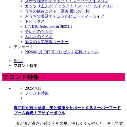
ズボラ独女がチェック！！スーパーのイマコレ
ガッツリ主夫が チェック！！スーパーのイマコレ
うちの飲みニスト・酒美 推しの一杯
おうちで美活ナチュラルビューティーライフ
トピックス
LIVING Selection in 和歌山
テレビのツムジ
みんなのイイネ
過去の人気連載コーナー
アンケート
2026年1月10日号プレゼント応募フォーム
Home
フロント特集
フロント特集
2025/7/31
フロント特集
専門店が続々登場、美と健康をサポートするスーパーフード
ブーム再燃！アサイーボウル
まだまだ暑さが続く今年の夏。涼しく冷んやりと、そして健