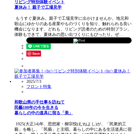
リビング特別体験イベント
夏休み！ 親子で工場見学
もうすぐ夏休み。親子で工場見学に出かけませんか。地元和
歌山にゆかりのある産業やものづくりを知り、触れられる良い
機会になります。どれも、リビング読者のための特別プラン。
体験もできて、夏休みの思い出づくりにもぴったり。ぜ…
Post
Save
2025/7/3
フロント特集
和歌山県の手仕事を訪ねて
民藝100年の今を生きる
暮らしの中の道具に宿る「美」
1925(大正14)年、思想家・柳宗悦(むねよし)が、「民衆的工
藝」を略し、「民藝」と主唱。暮らしの中にある生活道具に宿