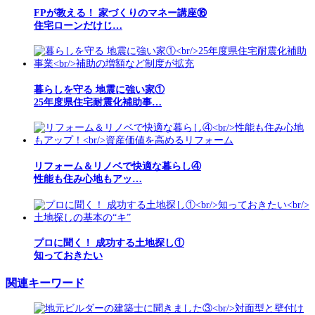
FPが教える！ 家づくりのマネー講座⑯
住宅ローンだけじ…
暮らしを守る 地震に強い家①
25年度県住宅耐震化補助事…
リフォーム＆リノベで快適な暮らし④
性能も住み心地もアッ…
プロに聞く！ 成功する土地探し①
知っておきたい
関連キーワード