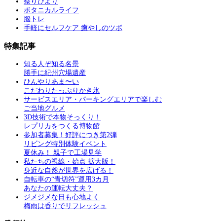
祭りびより
ボタニカルライフ
脳トレ
手軽にセルフケア 癒やしのツボ
特集記事
知る人ぞ知る名景
勝手に紀州穴場遺産
ひんやりあま〜い
こだわりたっぷりかき氷
サービスエリア・パーキングエリアで楽しむ
ご当地グルメ
3D技術で本物そっくり！
レプリカをつくる博物館
参加者募集！好評につき第2弾
リビング特別体験イベント
夏休み！ 親子で工場見学
私たちの視線・始点 拡大版！
身近な自然が世界を広げる！
自転車の“青切符”運用3カ月
あなたの運転大丈夫？
ジメジメな日も心地よく
梅雨は香りでリフレッシュ