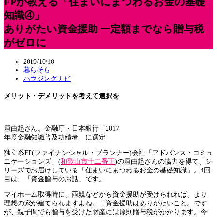
FPが教える「住まいにまつわるお金の基礎
知識④」
ありがたい資金援助 一定額までなら贈与税
がゼロに
2019/10/10
暮らそら
ハウジングナビ
メリット・デメリットを考えて選択を
垣由起さん。金融庁・日本銀行「2017
年度金融知識普及功績者」に選定
独立系FP(ファイナンシャル・プランナー)会社「アドバンス・コミュ
ニケーションズ」(
和歌山市十二番丁
)の垣由起さんの協力を得て、シ
リーズでお届けしている「住まいにまつわるお金の基礎知識」。4回
目は、「資金贈与のお話」です。
マイホーム取得時に、両親などから資金援助が受けられれば、より
理想の家が建てられますよね。「資金援助はありがたいこと。です
が、親子間でも贈与を受けた財産には原則贈与税がかかります。今