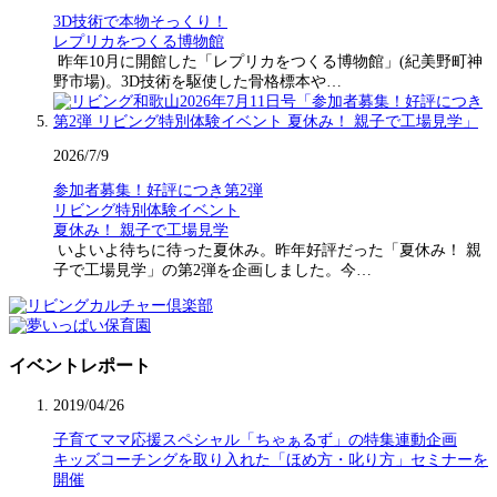
3D技術で本物そっくり！
レプリカをつくる博物館
昨年10月に開館した「レプリカをつくる博物館」(紀美野町神
野市場)。3D技術を駆使した骨格標本や…
2026/7/9
参加者募集！好評につき第2弾
リビング特別体験イベント
夏休み！ 親子で工場見学
いよいよ待ちに待った夏休み。昨年好評だった「夏休み！ 親
子で工場見学」の第2弾を企画しました。今…
イベントレポート
2019/04/26
子育てママ応援スペシャル「ちゃぁるず」の特集連動企画
キッズコーチングを取り入れた「ほめ方・叱り方」セミナーを
開催