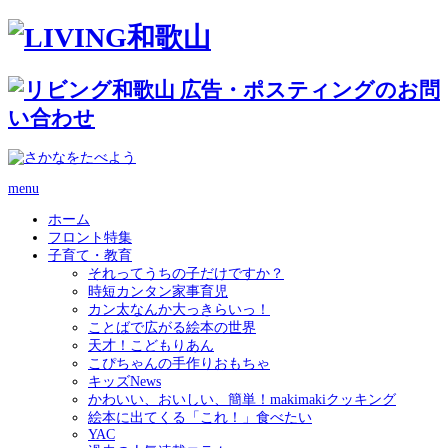
menu
ホーム
フロント特集
子育て・教育
それってうちの子だけですか？
時短カンタン家事育児
カン太なんか大っきらいっ！
ことばで広がる絵本の世界
天才！こどもりあん
こぴちゃんの手作りおもちゃ
キッズNews
かわいい、おいしい、簡単！makimakiクッキング
絵本に出てくる「これ！」食べたい
YAC