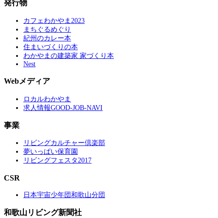
発行物
カフェわかやま2023
まちぐるめぐり
紀州のカレー本
住まいづくりの本
わかやまの建築家 家づくり本
Nest
Webメディア
ロカルわかやま
求人情報GOOD-JOB-NAVI
事業
リビングカルチャー倶楽部
夢いっぱい保育園
リビングフェスタ2017
CSR
日本宇宙少年団和歌山分団
和歌山リビング新聞社