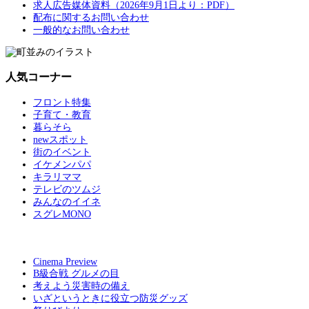
求人広告媒体資料（2026年9月1日より：PDF）
配布に関するお問い合わせ
一般的なお問い合わせ
人気コーナー
フロント特集
子育て・教育
暮らそら
newスポット
街のイベント
イケメンパパ
キラリママ
テレビのツムジ
みんなのイイネ
スグレMONO
Cinema Preview
B級合戦 グルメの目
考えよう災害時の備え
いざというときに役立つ防災グッズ