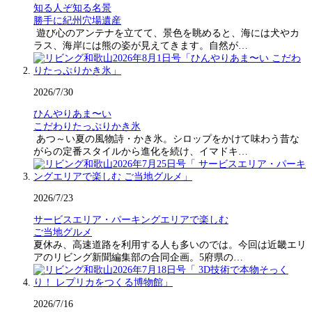
知る人ぞ知る名景
勝手に紀州穴場遺産
遊び心のアンテナを立てて、景色を眺めると、海には犬やカ
ラス、海岸には熊の姿が見えてきます。自然が…
2026/7/30
ひんやりあま〜い
こだわりたっぷりかき氷
あつ～い夏の風物詩・かき氷。シロップをかけて味わう昔な
がらの定番スタイルから進化を続け、イマドキ…
2026/7/23
サービスエリア・パーキングエリアで楽しむ
ご当地グルメ
夏休み、高速道路を利用する人も多いのでは。今回は近畿エリ
アのリビング新聞編集部の合同企画。5府県の…
2026/7/16