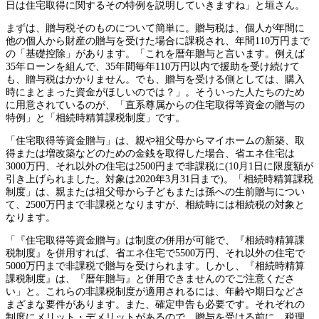
日は住宅取得に関するその特例を説明していきますね」と垣さん。
まずは、贈与税そのものについて簡単に。贈与税は、個人が年間に
他の個人から財産の贈与を受けた場合に課税され、年間110万円まで
の「基礎控除」があります。「これを暦年贈与と言います。例えば
35年ローンを組んで、35年間毎年110万円以内で援助を受け続けて
も、贈与税はかかりません。でも、贈与を受ける側としては、購入
時にまとまった資金がほしいのでは？」。そういった人たちのため
に用意されているのが、「直系尊属からの住宅取得等資金の贈与の
特例」と「相続時精算課税制度」です。
「住宅取得等資金贈与」は、親や祖父母からマイホームの新築、取
得または増改築などのための金銭を取得した場合、省エネ住宅は
3000万円、それ以外の住宅は2500円まで非課税に(10月1日に限度額が
引き上げられました。対象は2020年3月31日まで)。「相続時精算課税
制度」は、親または祖父母から子どもまたは孫への生前贈与につい
て、2500万円まで非課税となりますが、相続時には相続税の対象と
なります。
「『住宅取得等資金贈与』は制度の併用が可能で、『相続時精算課
税制度』を併用すれば、省エネ住宅で5500万円、それ以外の住宅で
5000万円まで非課税で贈与を受けられます。しかし、『相続時精算
課税制度』は、『暦年贈与』と併用できませんのでご注意くださ
い」と。これらの非課税制度が適用されるには、年齢や期日などさ
まざまな要件があります。また、確定申告も必要です。それぞれの
制度にメリット・デメリットがあるので、贈与を受ける前に、税理