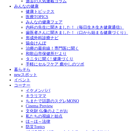
過去の人気連載コラム
みんなの健康
健康トピックス
医療TOPICS
みんなの健康フェア
内科の先生に聞きました！（毎日生き生き健康通信）
歯医者さんに聞きました！（口から始まる健康づくり）
形成外科診療ナビ
協会けんぽ
治療の最前線！専門医に聞く
和歌山市保健所だより
タニタに聞く! 健康づくり
手軽にセルフケア 癒やしのツボ
暮らそら
newスポット
イベント
コーナー
イケメンパパ
キラリママ
ちまたで話題のスグレMONO
Cinema Preview
文化財 仏像のよこがお
私たちの視線と始点
ほ～ほ～法律
防災Topics