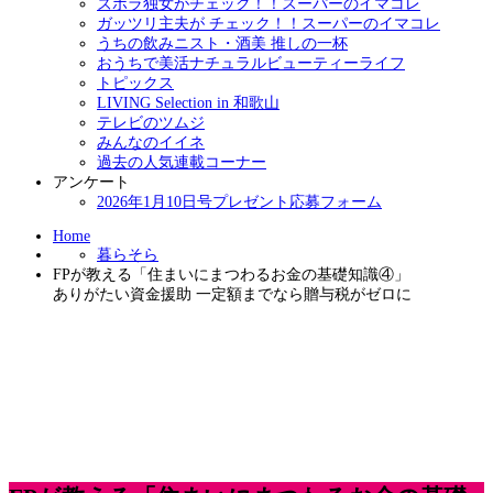
ズボラ独女がチェック！！スーパーのイマコレ
ガッツリ主夫が チェック！！スーパーのイマコレ
うちの飲みニスト・酒美 推しの一杯
おうちで美活ナチュラルビューティーライフ
トピックス
LIVING Selection in 和歌山
テレビのツムジ
みんなのイイネ
過去の人気連載コーナー
アンケート
2026年1月10日号プレゼント応募フォーム
Home
暮らそら
FPが教える「住まいにまつわるお金の基礎知識④」
ありがたい資金援助 一定額までなら贈与税がゼロに