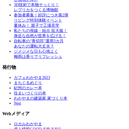
3D技術で本物そっくり！
レプリカをつくる博物館
参加者募集！好評につき第2弾
リビング特別体験イベント
夏休み！ 親子で工場見学
私たちの視線・始点 拡大版！
身近な自然が世界を広げる！
自転車の“青切符”運用3カ月
あなたの運転大丈夫？
ジメジメな日も心地よく
梅雨は香りでリフレッシュ
発行物
カフェわかやま2023
まちぐるめぐり
紀州のカレー本
住まいづくりの本
わかやまの建築家 家づくり本
Nest
Webメディア
ロカルわかやま