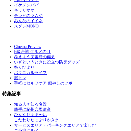
イケメンパパ
キラリママ
テレビのツムジ
みんなのイイネ
スグレMONO
Cinema Preview
B級合戦 グルメの目
考えよう災害時の備え
いざというときに役立つ防災グッズ
祭りびより
ボタニカルライフ
脳トレ
手軽にセルフケア 癒やしのツボ
特集記事
知る人ぞ知る名景
勝手に紀州穴場遺産
ひんやりあま〜い
こだわりたっぷりかき氷
サービスエリア・パーキングエリアで楽しむ
ご当地グルメ