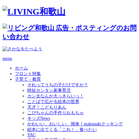
menu
ホーム
フロント特集
子育て・教育
それってうちの子だけですか？
時短カンタン家事育児
カン太なんか大っきらいっ！
ことばで広がる絵本の世界
天才！こどもりあん
こぴちゃんの手作りおもちゃ
キッズNews
かわいい、おいしい、簡単！makimakiクッキング
絵本に出てくる「これ！」食べたい
YAC