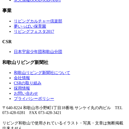
求人情報GOOD-JOB-NAVI
事業
リビングカルチャー倶楽部
夢いっぱい保育園
リビングフェスタ2017
CSR
日本宇宙少年団和歌山分団
和歌山リビング新聞社
和歌山リビング新聞社について
会社情報
CSRの取り組み
採用情報
お問い合わせ
プライバシーポリシー
〒640-8224 和歌山市小野町1丁目18番地 サンケイ丸の内ビル TEL
073-428-0281 FAX 073-428-3421
リビング和歌山で使用されているイラスト・写真・文章は無断掲載
出来ません。