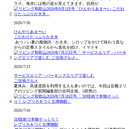
ラス、海岸には熊の姿が見えてきます。自然が…
2026/7/30
ひんやりあま〜い
こだわりたっぷりかき氷
あつ～い夏の風物詩・かき氷。シロップをかけて味わう昔な
がらの定番スタイルから進化を続け、イマドキ…
2026/7/23
サービスエリア・パーキングエリアで楽しむ
ご当地グルメ
夏休み、高速道路を利用する人も多いのでは。今回は近畿エリ
アのリビング新聞編集部の合同企画。5府県の…
2026/7/16
3D技術で本物そっくり！
レプリカをつくる博物館