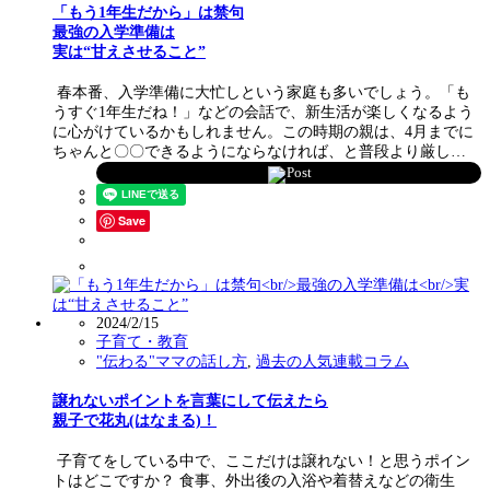
「もう1年生だから」は禁句
最強の入学準備は
実は“甘えさせること”
春本番、入学準備に大忙しという家庭も多いでしょう。「も
うすぐ1年生だね！」などの会話で、新生活が楽しくなるよう
に心がけているかもしれません。この時期の親は、4月までに
ちゃんと〇〇できるようにならなければ、と普段より厳し…
Post
Save
2024/2/15
子育て・教育
"伝わる"ママの話し方
,
過去の人気連載コラム
譲れないポイントを言葉にして伝えたら
親子で花丸(はなまる)！
子育てをしている中で、ここだけは譲れない！と思うポイン
トはどこですか？ 食事、外出後の入浴や着替えなどの衛生