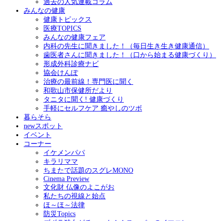
過去の人気連載コラム
みんなの健康
健康トピックス
医療TOPICS
みんなの健康フェア
内科の先生に聞きました！（毎日生き生き健康通信）
歯医者さんに聞きました！（口から始まる健康づくり）
形成外科診療ナビ
協会けんぽ
治療の最前線！専門医に聞く
和歌山市保健所だより
タニタに聞く! 健康づくり
手軽にセルフケア 癒やしのツボ
暮らそら
newスポット
イベント
コーナー
イケメンパパ
キラリママ
ちまたで話題のスグレMONO
Cinema Preview
文化財 仏像のよこがお
私たちの視線と始点
ほ～ほ～法律
防災Topics