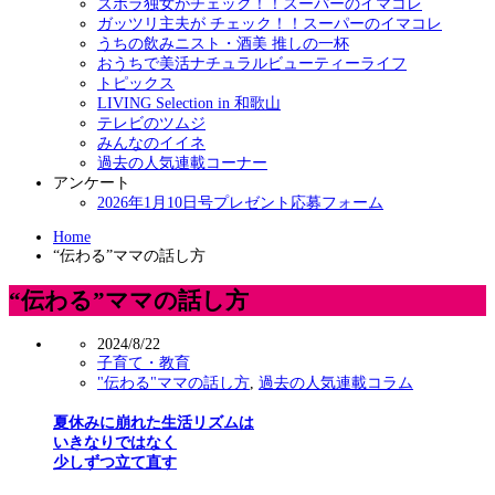
ズボラ独女がチェック！！スーパーのイマコレ
ガッツリ主夫が チェック！！スーパーのイマコレ
うちの飲みニスト・酒美 推しの一杯
おうちで美活ナチュラルビューティーライフ
トピックス
LIVING Selection in 和歌山
テレビのツムジ
みんなのイイネ
過去の人気連載コーナー
アンケート
2026年1月10日号プレゼント応募フォーム
Home
“伝わる”ママの話し方
“伝わる”ママの話し方
2024/8/22
子育て・教育
"伝わる"ママの話し方
,
過去の人気連載コラム
夏休みに崩れた生活リズムは
いきなりではなく
少しずつ立て直す