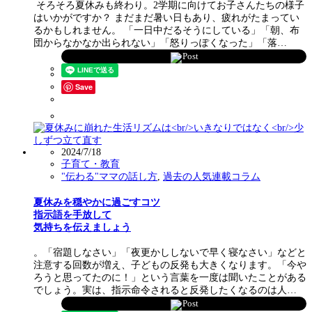
そろそろ夏休みも終わり。2学期に向けてお子さんたちの様子
はいかがですか？ まだまだ暑い日もあり、疲れがたまってい
るかもしれません。 「一日中だるそうにしている」「朝、布
団からなかなか出られない」「怒りっぽくなった」「落…
Post
Save
2024/7/18
子育て・教育
"伝わる"ママの話し方
,
過去の人気連載コラム
夏休みを穏やかに過ごすコツ
指示語を手放して
気持ちを伝えましょう
。「宿題しなさい」「夜更かししないで早く寝なさい」などと
注意する回数が増え、子どもの反発も大きくなります。「今や
ろうと思ってたのに！」という言葉を一度は聞いたことがある
でしょう。実は、指示命令されると反発したくなるのは人…
Post