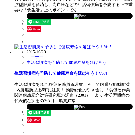
肪型肥満を解消し、高血圧などの生活習慣病を予防する上で重
要な「食生活」上のポイントです…
Post
Save
2015/10/29
コーナー
生活習慣病を予防して健康寿命を延ばそう
生活習慣病を予防して健康寿命を延ばそう！Vo.4
生活習慣病あれこれ③ ►脂質異常症、そして内臓脂肪型肥満
“内臓脂肪型肥満”に注意！ 動脈硬化の引き金に 「労働省作業
関連疾患総合対策研究班の調査（2001）」より 生活習慣病の
代表的な疾患の3つ目「脂質異常…
Post
Save