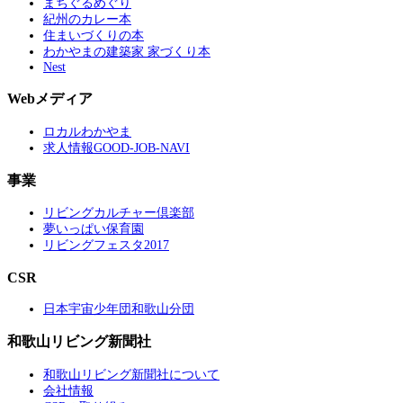
まちぐるめぐり
紀州のカレー本
住まいづくりの本
わかやまの建築家 家づくり本
Nest
Webメディア
ロカルわかやま
求人情報GOOD-JOB-NAVI
事業
リビングカルチャー倶楽部
夢いっぱい保育園
リビングフェスタ2017
CSR
日本宇宙少年団和歌山分団
和歌山リビング新聞社
和歌山リビング新聞社について
会社情報