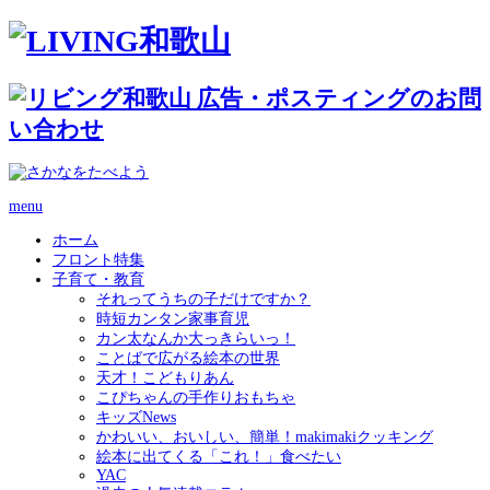
menu
ホーム
フロント特集
子育て・教育
それってうちの子だけですか？
時短カンタン家事育児
カン太なんか大っきらいっ！
ことばで広がる絵本の世界
天才！こどもりあん
こぴちゃんの手作りおもちゃ
キッズNews
かわいい、おいしい、簡単！makimakiクッキング
絵本に出てくる「これ！」食べたい
YAC