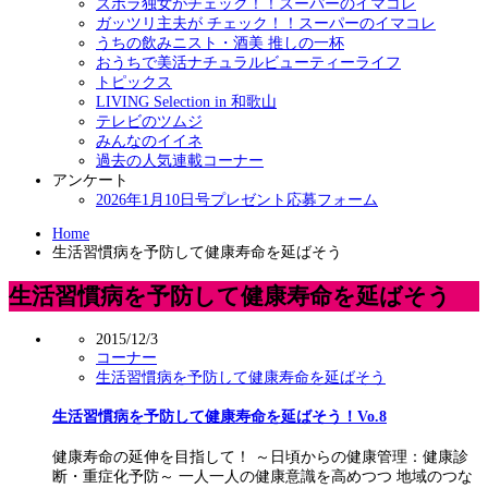
ズボラ独女がチェック！！スーパーのイマコレ
ガッツリ主夫が チェック！！スーパーのイマコレ
うちの飲みニスト・酒美 推しの一杯
おうちで美活ナチュラルビューティーライフ
トピックス
LIVING Selection in 和歌山
テレビのツムジ
みんなのイイネ
過去の人気連載コーナー
アンケート
2026年1月10日号プレゼント応募フォーム
Home
生活習慣病を予防して健康寿命を延ばそう
生活習慣病を予防して健康寿命を延ばそう
2015/12/3
コーナー
生活習慣病を予防して健康寿命を延ばそう
生活習慣病を予防して健康寿命を延ばそう！Vo.8
健康寿命の延伸を目指して！ ～日頃からの健康管理：健康診
断・重症化予防～ 一人一人の健康意識を高めつつ 地域のつな