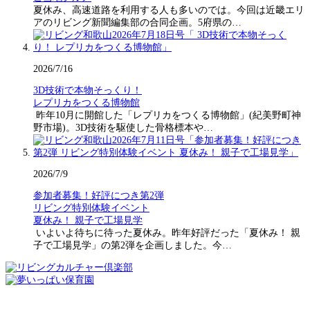
夏休み、高速道路を利用する人も多いのでは。今回は近畿エリ
アのリビング新聞編集部の合同企画。5府県の…
2026/7/16
3D技術で本物そっくり！
レプリカをつくる博物館
昨年10月に開館した「レプリカをつくる博物館」(紀美野町神
野市場)。3D技術を駆使した骨格標本や…
2026/7/9
参加者募集！好評につき第2弾
リビング特別体験イベント
夏休み！ 親子で工場見学
いよいよ待ちに待った夏休み。昨年好評だった「夏休み！ 親
子で工場見学」の第2弾を企画しました。今…