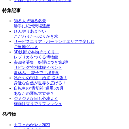
特集記事
知る人ぞ知る名景
勝手に紀州穴場遺産
ひんやりあま〜い
こだわりたっぷりかき氷
サービスエリア・パーキングエリアで楽しむ
ご当地グルメ
3D技術で本物そっくり！
レプリカをつくる博物館
参加者募集！好評につき第2弾
リビング特別体験イベント
夏休み！ 親子で工場見学
私たちの視線・始点 拡大版！
身近な自然が世界を広げる！
自転車の“青切符”運用3カ月
あなたの運転大丈夫？
ジメジメな日も心地よく
梅雨は香りでリフレッシュ
発行物
カフェわかやま2023