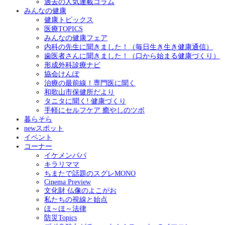
過去の人気連載コラム
みんなの健康
健康トピックス
医療TOPICS
みんなの健康フェア
内科の先生に聞きました！（毎日生き生き健康通信）
歯医者さんに聞きました！（口から始まる健康づくり）
形成外科診療ナビ
協会けんぽ
治療の最前線！専門医に聞く
和歌山市保健所だより
タニタに聞く! 健康づくり
手軽にセルフケア 癒やしのツボ
暮らそら
newスポット
イベント
コーナー
イケメンパパ
キラリママ
ちまたで話題のスグレMONO
Cinema Preview
文化財 仏像のよこがお
私たちの視線と始点
ほ～ほ～法律
防災Topics