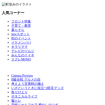
人気コーナー
フロント特集
子育て・教育
暮らそら
newスポット
街のイベント
イケメンパパ
キラリママ
テレビのツムジ
みんなのイイネ
スグレMONO
Cinema Preview
B級合戦 グルメの目
考えよう災害時の備え
いざというときに役立つ防災グッズ
祭りびより
ボタニカルライフ
脳トレ
手軽にセルフケア 癒やしのツボ