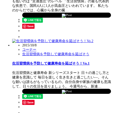
も低いのは “至適血圧”のレベル 「生活習慣病」の最も代表的
な疾患で、国民4人に1人が高血圧といわれています。 私たち
のからだでは、心臓から全身の臓…
Post
Save
2015/10/8
コーナー
生活習慣病を予防して健康寿命を延ばそう
生活習慣病を予防して健康寿命を延ばそう！Vo.1
生活習慣病と健康寿命 新シリーズスタート 日々の過ごし方と
健康を意識して 毎日を楽しく生き生きと過ごしたい―。そん
な願いは誰もがもっているもの。自分自身や家族の健康も意識
して、日々の生活を送りましょう。 今週号から、新連…
Post
Save