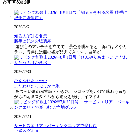
おすすめ記事
2026/8/6
知る人ぞ知る名景
勝手に紀州穴場遺産
遊び心のアンテナを立てて、景色を眺めると、海には犬やカ
ラス、海岸には熊の姿が見えてきます。自然が…
2026/7/30
ひんやりあま〜い
こだわりたっぷりかき氷
あつ～い夏の風物詩・かき氷。シロップをかけて味わう昔な
がらの定番スタイルから進化を続け、イマドキ…
2026/7/23
サービスエリア・パーキングエリアで楽しむ
ご当地グルメ