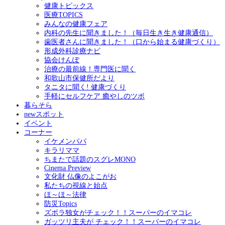
健康トピックス
医療TOPICS
みんなの健康フェア
内科の先生に聞きました！（毎日生き生き健康通信）
歯医者さんに聞きました！（口から始まる健康づくり）
形成外科診療ナビ
協会けんぽ
治療の最前線！専門医に聞く
和歌山市保健所だより
タニタに聞く! 健康づくり
手軽にセルフケア 癒やしのツボ
暮らそら
newスポット
イベント
コーナー
イケメンパパ
キラリママ
ちまたで話題のスグレMONO
Cinema Preview
文化財 仏像のよこがお
私たちの視線と始点
ほ～ほ～法律
防災Topics
ズボラ独女がチェック！！スーパーのイマコレ
ガッツリ主夫が チェック！！スーパーのイマコレ