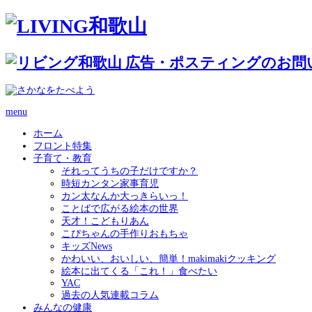
menu
ホーム
フロント特集
子育て・教育
それってうちの子だけですか？
時短カンタン家事育児
カン太なんか大っきらいっ！
ことばで広がる絵本の世界
天才！こどもりあん
こぴちゃんの手作りおもちゃ
キッズNews
かわいい、おいしい、簡単！makimakiクッキング
絵本に出てくる「これ！」食べたい
YAC
過去の人気連載コラム
みんなの健康