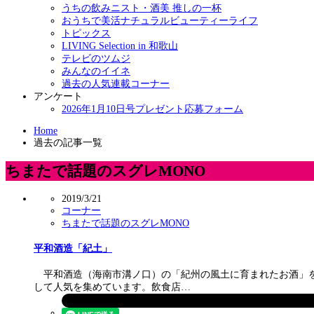
うちの飲みニスト・酒美 推しの一杯
おうちで美活ナチュラルビューティーライフ
トピックス
LIVING Selection in 和歌山
テレビのツムジ
みんなのイイネ
過去の人気連載コーナー
アンケート
2026年1月10日号プレゼント応募フォーム
Home
過去の記事一覧
ちまたで話題のスグレMONO
2019/3/21
コーナー
ちまたで話題のスグレMONO
平和酒造「紀土」
平和酒造（海南市溝ノ口）の「紀州の風土に育まれたお酒」を
して人気を集めています。飲食店…