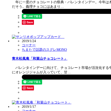
年に一度のチョコレートの祭典・バレンタインデー。今年は木曜
だそう。義理チョコにはあまり…
Save
2019/1/24
コーナー
ちまたで話題のスグレMONO
青木松風庵「和菓山チョコレート」
バレンタインデーに向けて、チョコレート市場が活況化する中
にオレンジジャムが入っていて、甘…
Save
2019/1/17
コーナー