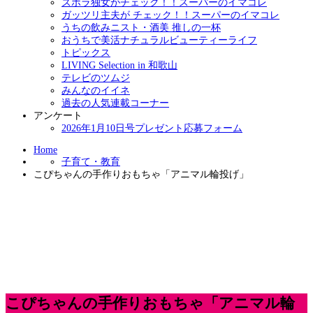
ズボラ独女がチェック！！スーパーのイマコレ
ガッツリ主夫が チェック！！スーパーのイマコレ
うちの飲みニスト・酒美 推しの一杯
おうちで美活ナチュラルビューティーライフ
トピックス
LIVING Selection in 和歌山
テレビのツムジ
みんなのイイネ
過去の人気連載コーナー
アンケート
2026年1月10日号プレゼント応募フォーム
Home
子育て・教育
こぴちゃんの手作りおもちゃ「アニマル輪投げ」
こぴちゃんの手作りおもちゃ「アニマル輪