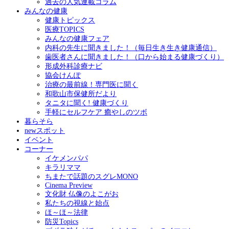
過去の人気連載コラム
みんなの健康
健康トピックス
医療TOPICS
みんなの健康フェア
内科の先生に聞きました！（毎日生き生き健康通信）
歯医者さんに聞きました！（口から始まる健康づくり）
形成外科診療ナビ
協会けんぽ
治療の最前線！専門医に聞く
和歌山市保健所だより
タニタに聞く! 健康づくり
手軽にセルフケア 癒やしのツボ
暮らそら
newスポット
イベント
コーナー
イケメンパパ
キラリママ
ちまたで話題のスグレMONO
Cinema Preview
文化財 仏像のよこがお
私たちの視線と始点
ほ～ほ～法律
防災Topics