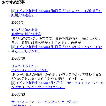
おすすめ記事
2026/8/6
知る人ぞ知る名景
勝手に紀州穴場遺産
遊び心のアンテナを立てて、景色を眺めると、海には犬やカ
ラス、海岸には熊の姿が見えてきます。自然が…
2026/7/30
ひんやりあま〜い
こだわりたっぷりかき氷
あつ～い夏の風物詩・かき氷。シロップをかけて味わう昔な
がらの定番スタイルから進化を続け、イマドキ…
2026/7/23
サービスエリア・パーキングエリアで楽しむ