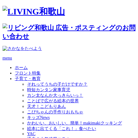
menu
ホーム
フロント特集
子育て・教育
それってうちの子だけですか？
時短カンタン家事育児
カン太なんか大っきらいっ！
ことばで広がる絵本の世界
天才！こどもりあん
こぴちゃんの手作りおもちゃ
キッズNews
かわいい、おいしい、簡単！makimakiクッキング
絵本に出てくる「これ！」食べたい
YAC