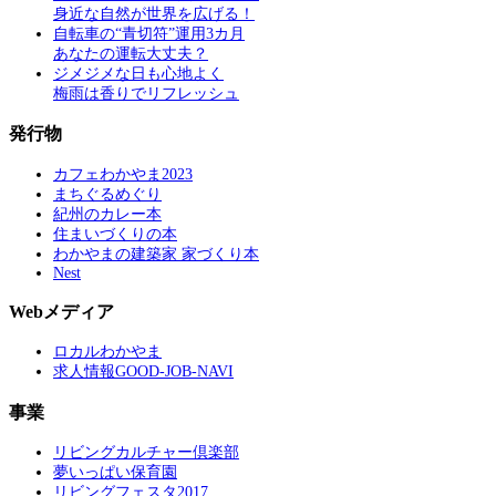
身近な自然が世界を広げる！
自転車の“青切符”運用3カ月
あなたの運転大丈夫？
ジメジメな日も心地よく
梅雨は香りでリフレッシュ
発行物
カフェわかやま2023
まちぐるめぐり
紀州のカレー本
住まいづくりの本
わかやまの建築家 家づくり本
Nest
Webメディア
ロカルわかやま
求人情報GOOD-JOB-NAVI
事業
リビングカルチャー倶楽部
夢いっぱい保育園
リビングフェスタ2017