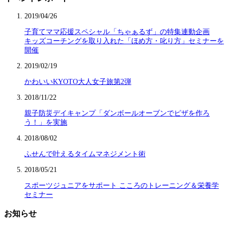
2019/04/26
子育てママ応援スペシャル「ちゃぁるず」の特集連動企画
キッズコーチングを取り入れた「ほめ方・叱り方」セミナーを
開催
2019/02/19
かわいいKYOTO大人女子旅第2弾
2018/11/22
親子防災デイキャンプ「ダンボールオーブンでピザを作ろ
う！」を実施
2018/08/02
ふせんで叶えるタイムマネジメント術
2018/05/21
スポーツジュニアをサポート こころのトレーニング＆栄養学
セミナー
お知らせ