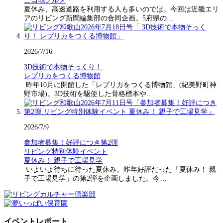
ご当地グルメ
夏休み、高速道路を利用する人も多いのでは。今回は近畿エリ
アのリビング新聞編集部の合同企画。5府県の…
2026/7/16
3D技術で本物そっくり！
レプリカをつくる博物館
昨年10月に開館した「レプリカをつくる博物館」(紀美野町神
野市場)。3D技術を駆使した骨格標本や…
2026/7/9
参加者募集！好評につき第2弾
リビング特別体験イベント
夏休み！ 親子で工場見学
いよいよ待ちに待った夏休み。昨年好評だった「夏休み！ 親
子で工場見学」の第2弾を企画しました。今…
イベントレポート