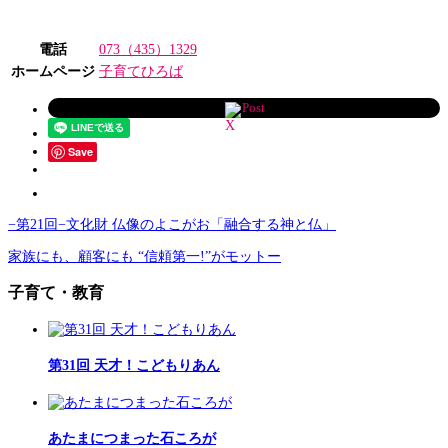
電話
073（435）1329
ホームページ
子育てひろば
Post
Save
−第21回−文化財 仏像のよこがお「融合する神と仏」
家族にも、顧客にも “信頼第一!”がモットー
子育て・教育
第31回 天才！こどもりあん
あたまにつまった石ころが