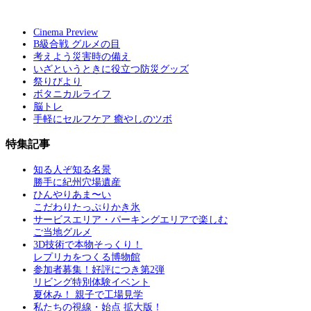
Cinema Preview
B級合戦 グルメの目
考えよう災害時の備え
いざというときに役立つ防災グッズ
祭りびより
ボタニカルライフ
脳トレ
手軽にセルフケア 癒やしのツボ
特集記事
知る人ぞ知る名景
勝手に紀州穴場遺産
ひんやりあま〜い
こだわりたっぷりかき氷
サービスエリア・パーキングエリアで楽しむ
ご当地グルメ
3D技術で本物そっくり！
レプリカをつくる博物館
参加者募集！好評につき第2弾
リビング特別体験イベント
夏休み！ 親子で工場見学
私たちの視線・始点 拡大版！