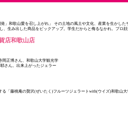
その土地の風土や文化、産業を生かした
ボし、生み出した商品をピックアップ。学生だからと侮るなかれ。プロ
百貨店和歌山店
寺岡正博さん、和歌山大学観光学
麻耶さん。出来上がったジェラー
「藤桃庵の贅沢(ぜいたく)フルーツジェラートwith(ウイズ)和歌山