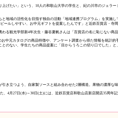
り上げたい」という、10人の和歌山大学の学生と、紀の川市のジェラー
ちと地域の活性化を目指す独自の活動「地域連携プログラム」を実施し
アピールしやすい、お中元ギフトを提案したんです」と近鉄百貨店・寺
携わる観光学部新4年次生・藤谷夏帆さんは「百貨店の名に恥じない商
去のお中元カタログの商品特徴や、アンケート調査から得た情報を統計的
ことのない、学生たちの商品提案に「目からうろこの切り口でした」と
が引き立つよう、自家製ソースと組み合わせた2層構造。果物の濃厚な
売。また、4月27日(水)～30日(土)には、近鉄百貨店和歌山店新店開店35周