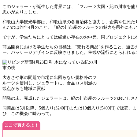
このジェラートが誕生した背景には、「フルーツ大国・紀の川市を盛
思いがありました。
和歌山大学観光学部は、和歌山県の各自治体と協力し、企業や住民た
んだのは昨年4月のこと。「紀の川市産のフルーツの魅力を県外にも
ですが、学生たちにとっては縁遠い存在のお中元。同プロジェクトに
商品開発における学生たちの目標は、“売れる商品”を作ること。過
ー、パッケージデザインに反映させました。主観や流行にとらわれる
大きさや形の問題で市場に出回らない規格外のフ
ルーツを使用し、ジェラートに。食品ロス削減の
観点からも地域に貢献
開発の末、完成したジェラートは、紀の川市産のフルーツのおいしさ
同商品は5月以降、5個入り(3240円)または10個入り(5400円)で販
ひ、この機会に味わって。
ここで買えるよ！