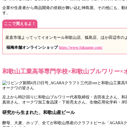
企業や生産者から商品開発の依頼が舞い込む神島屋。その他にも、動画
す。
ここで買えるよ！
産直市場よってってイオンモール和歌山店、狐島店、ほか田辺市の
福梅本舗オンラインショップ
https://www.fukuume.com/
和歌山工業高等専門学校×和歌山ブルワリー×
左上から時計回りに和歌山ブルワリー代表取締役・吉田友之さん、和
真崇さん、オークワ加工食品課・下前亮太さん、生物応用化学科・岸
研究から生まれた、和歌山産ビール
酵母、大麦、ホップ、全てが和歌山県産のクラフトビール「AGARAクラ