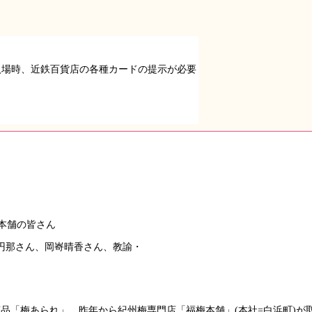
入場時、近鉄百貨店の各種カードの提示が必要
円那さん、岡㟢晴香さん、教諭・
気商品「梅あられ」。昨年から紀州梅専門店「福梅本舗」(本社=白浜町)