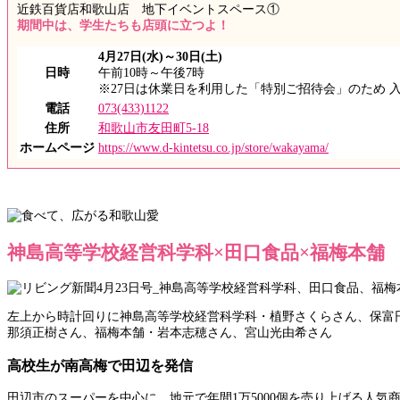
近鉄百貨店和歌山店 地下イベントスペース①
期間中は、学生たちも店頭に立つよ！
4月27日(水)～30日(土)
日時
午前10時～午後7時
※27日は休業日を利用した「特別ご招待会」のため 
電話
073(433)1122
住所
和歌山市友田町5-18
ホームページ
https://www.d-kintetsu.co.jp/store/wakayama/
神島高等学校経営科学科×田口食品×福梅本舗
左上から時計回りに神島高等学校経営科学科・植野さくらさん、保富
那須正樹さん、福梅本舗・岩本志穂さん、宮山光由希さん
高校生が南高梅で田辺を発信
田辺市のスーパーを中心に、地元で年間1万5000個を売り上げる人