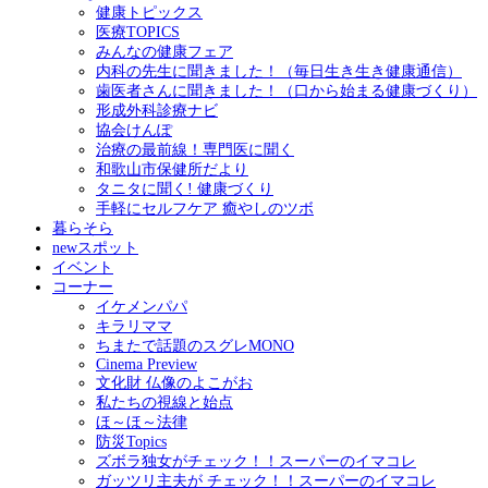
健康トピックス
医療TOPICS
みんなの健康フェア
内科の先生に聞きました！（毎日生き生き健康通信）
歯医者さんに聞きました！（口から始まる健康づくり）
形成外科診療ナビ
協会けんぽ
治療の最前線！専門医に聞く
和歌山市保健所だより
タニタに聞く! 健康づくり
手軽にセルフケア 癒やしのツボ
暮らそら
newスポット
イベント
コーナー
イケメンパパ
キラリママ
ちまたで話題のスグレMONO
Cinema Preview
文化財 仏像のよこがお
私たちの視線と始点
ほ～ほ～法律
防災Topics
ズボラ独女がチェック！！スーパーのイマコレ
ガッツリ主夫が チェック！！スーパーのイマコレ