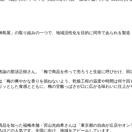
神島屋」の取り組みの一つで、地域活性化を目的に同市であられを製造
教諭の那須正樹さん。「梅で商品を作って売ろうと生徒に呼びかけ、田
は「梅の爽やかな香りを損ねないよう、乾燥工程の温度や時間は何十回
リッとした食感とともに、梅の甘酸っぱさが口に広がる味わいに仕上が
商品を知った福梅本舗・宮山光由希さんは「東京都の自由が丘店やオン
るほどの人気です。全国に向け、地域をアピールしています。