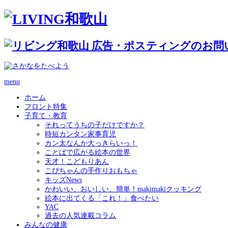
menu
ホーム
フロント特集
子育て・教育
それってうちの子だけですか？
時短カンタン家事育児
カン太なんか大っきらいっ！
ことばで広がる絵本の世界
天才！こどもりあん
こぴちゃんの手作りおもちゃ
キッズNews
かわいい、おいしい、簡単！makimakiクッキング
絵本に出てくる「これ！」食べたい
YAC
過去の人気連載コラム
みんなの健康