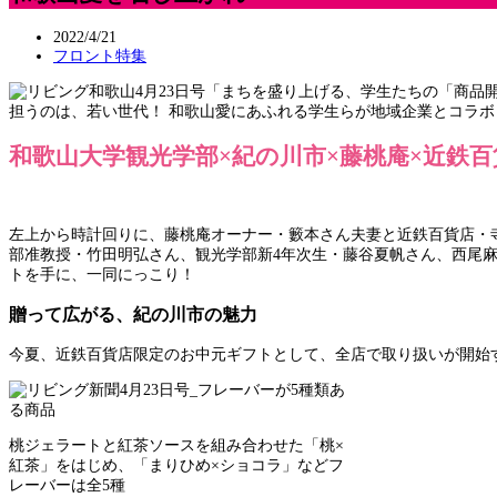
2022/4/21
フロント特集
担うのは、若い世代！ 和歌山愛にあふれる学生らが地域企業とコラ
和歌山大学観光学部×紀の川市×藤桃庵×近鉄
左上から時計回りに、藤桃庵オーナー・籔本さん夫妻と近鉄百貨店・
部准教授・竹田明弘さん、観光学部新4年次生・藤谷夏帆さん、西尾
トを手に、一同にっこり！
贈って広がる、紀の川市の魅力
今夏、近鉄百貨店限定のお中元ギフトとして、全店で取り扱いが開始する
桃ジェラートと紅茶ソースを組み合わせた「桃×
紅茶」をはじめ、「まりひめ×ショコラ」などフ
レーバーは全5種