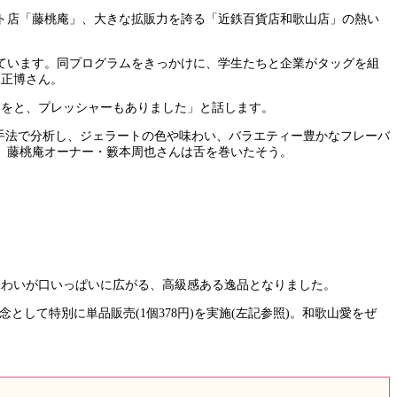
ト店「藤桃庵」、大きな拡販力を誇る「近鉄百貨店和歌山店」の熱い
ています。同プログラムをきっかけに、学生たちと企業がタッグを組
岡正博さん。
品をと、プレッシャーもありました」と話します。
手法で分析し、ジェラートの色や味わい、バラエティー豊かなフレーバ
、藤桃庵オーナー・籔本周也さんは舌を巻いたそう。
味わいが口いっぱいに広がる、高級感ある逸品となりました。
年記念として特別に単品販売(1個378円)を実施(左記参照)。和歌山愛をぜ