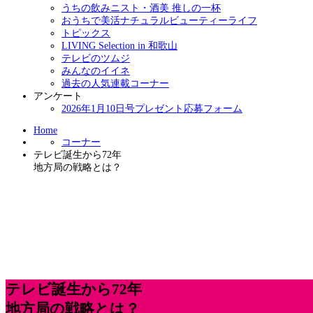
うちの飲みニスト・酒美 推しの一杯
おうちで美活ナチュラルビューティーライフ
トピックス
LIVING Selection in 和歌山
テレビのツムジ
みんなのイイネ
過去の人気連載コーナー
アンケート
2026年1月10日号プレゼント応募フォーム
Home
コーナー
テレビ誕生から72年
地方局の戦略とは？
テレビ誕生から72年
地方局の戦略とは？