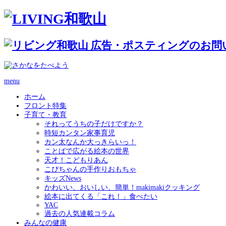
menu
ホーム
フロント特集
子育て・教育
それってうちの子だけですか？
時短カンタン家事育児
カン太なんか大っきらいっ！
ことばで広がる絵本の世界
天才！こどもりあん
こぴちゃんの手作りおもちゃ
キッズNews
かわいい、おいしい、簡単！makimakiクッキング
絵本に出てくる「これ！」食べたい
YAC
過去の人気連載コラム
みんなの健康