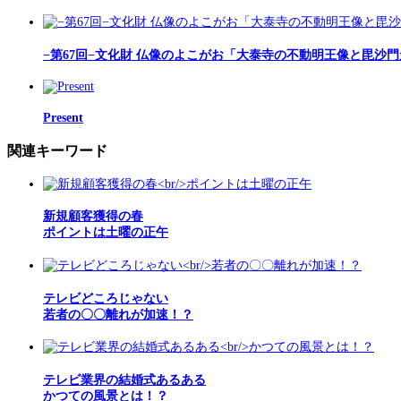
−第67回−文化財 仏像のよこがお「大泰寺の不動明王像と毘沙
Present
関連キーワード
新規顧客獲得の春
ポイントは土曜の正午
テレビどころじゃない
若者の〇〇離れが加速！？
テレビ業界の結婚式あるある
かつての風景とは！？