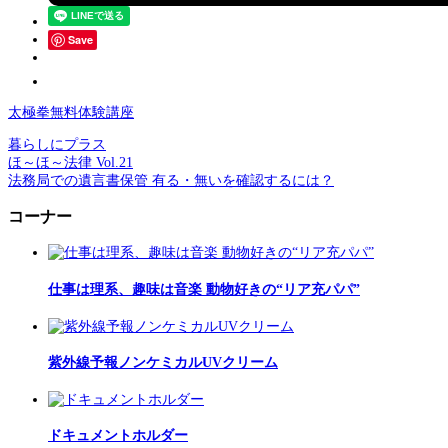
Save
太極拳無料体験講座
暮らしにプラス
ほ～ほ～法律 Vol.21
法務局での遺言書保管 有る・無いを確認するには？
コーナー
仕事は理系、趣味は音楽 動物好きの“リア充パパ”
紫外線予報ノンケミカルUVクリーム
ドキュメントホルダー