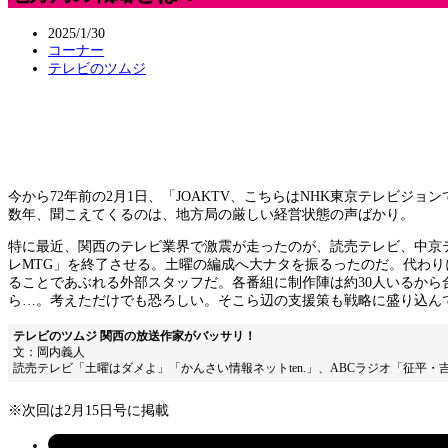
2025/1/30
コーナー
テレビのツムジ
今から72年前の2月1日、「JOAKTV、こちらはNHK東京テレビ
数年、聞こえてくるのは、地方局の厳しい経営状態の声ばかり。
特に最近、関西のテレビ業界で激震が走ったのが、読売テレビ、中京
レMTG」を終了させる。土曜の編成へ大ナタを振るったのだ。代わり
ることであぶれる外部スタッフだ。各番組に制作陣は約30人いるから
ら…。考えただけでも恐ろしい。そこら辺の支援策も戦略に盛り込ん
テレビのツムジ 関西の放送作家がバッサリ！
文：岡内義人
読売テレビ「土曜はダメよ」「かんさい情報ネットten.」、ABCラジオ「征平
※次回は2月15日号に掲載