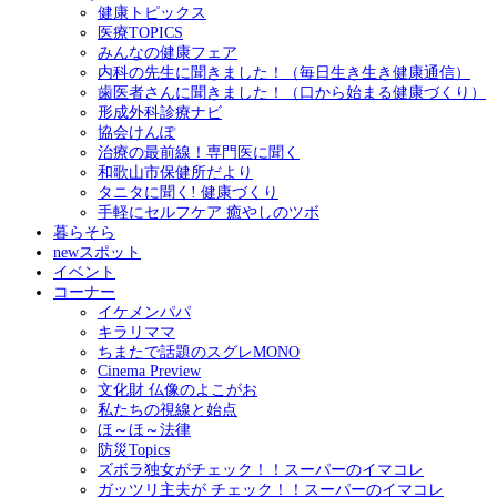
健康トピックス
医療TOPICS
みんなの健康フェア
内科の先生に聞きました！（毎日生き生き健康通信）
歯医者さんに聞きました！（口から始まる健康づくり）
形成外科診療ナビ
協会けんぽ
治療の最前線！専門医に聞く
和歌山市保健所だより
タニタに聞く! 健康づくり
手軽にセルフケア 癒やしのツボ
暮らそら
newスポット
イベント
コーナー
イケメンパパ
キラリママ
ちまたで話題のスグレMONO
Cinema Preview
文化財 仏像のよこがお
私たちの視線と始点
ほ～ほ～法律
防災Topics
ズボラ独女がチェック！！スーパーのイマコレ
ガッツリ主夫が チェック！！スーパーのイマコレ