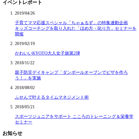
イベントレポート
2019/04/26
子育てママ応援スペシャル「ちゃぁるず」の特集連動企画
キッズコーチングを取り入れた「ほめ方・叱り方」セミナーを
開催
2019/02/19
かわいいKYOTO大人女子旅第2弾
2018/11/22
親子防災デイキャンプ「ダンボールオーブンでピザを作ろ
う！」を実施
2018/08/02
ふせんで叶えるタイムマネジメント術
2018/05/21
スポーツジュニアをサポート こころのトレーニング＆栄養学
セミナー
お知らせ