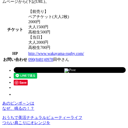
ムページから(下記URL)。
【前売り】
ペアチケット(大人2枚)
2000円
大人1500円
チケット
高校生500円
【当日】
大人2000円
高校生700円
HP
http://www.wakayama-rugby.com/
お問い合わせ
090(8481)0978
田中さん
Post
Save
あのピンポ～ンは
なぜ、鳴るの！？
おうちで美活ナチュラルビューティーライフ
つらい肩こりにオレンジを