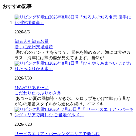
おすすめ記事
2026/8/6
知る人ぞ知る名景
勝手に紀州穴場遺産
遊び心のアンテナを立てて、景色を眺めると、海には犬やカ
ラス、海岸には熊の姿が見えてきます。自然が…
2026/7/30
ひんやりあま〜い
こだわりたっぷりかき氷
あつ～い夏の風物詩・かき氷。シロップをかけて味わう昔な
がらの定番スタイルから進化を続け、イマドキ…
2026/7/23
サービスエリア・パーキングエリアで楽しむ