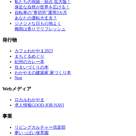
私たちの視線・始点 拡大版！
身近な自然が世界を広げる！
自転車の“青切符”運用3カ月
あなたの運転大丈夫？
ジメジメな日も心地よく
梅雨は香りでリフレッシュ
発行物
カフェわかやま2023
まちぐるめぐり
紀州のカレー本
住まいづくりの本
わかやまの建築家 家づくり本
Nest
Webメディア
ロカルわかやま
求人情報GOOD-JOB-NAVI
事業
リビングカルチャー倶楽部
夢いっぱい保育園