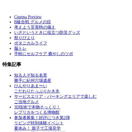
Cinema Preview
B級合戦 グルメの目
考えよう災害時の備え
いざというときに役立つ防災グッズ
祭りびより
ボタニカルライフ
脳トレ
手軽にセルフケア 癒やしのツボ
特集記事
知る人ぞ知る名景
勝手に紀州穴場遺産
ひんやりあま〜い
こだわりたっぷりかき氷
サービスエリア・パーキングエリアで楽しむ
ご当地グルメ
3D技術で本物そっくり！
レプリカをつくる博物館
参加者募集！好評につき第2弾
リビング特別体験イベント
夏休み！ 親子で工場見学