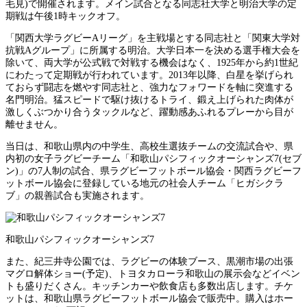
毛見)で開催されます。メイン試合となる同志社大学と明治大学の定
期戦は午後1時キックオフ。
「関西大学ラグビーAリーグ」を主戦場とする同志社と「関東大学対
抗戦Aグループ」に所属する明治。大学日本一を決める選手権大会を
除いて、両大学が公式戦で対戦する機会はなく、1925年から約1世紀
にわたって定期戦が行われています。2013年以降、白星を挙げられ
ておらず闘志を燃やす同志社と、強力なフォワードを軸に突進する
名門明治。猛スピードで駆け抜けるトライ、鍛え上げられた肉体が
激しくぶつかり合うタックルなど、躍動感あふれるプレーから目が
離せません。
当日は、和歌山県内の中学生、高校生選抜チームの交流試合や、県
内初の女子ラグビーチーム「和歌山パシフィックオーシャンズ7(セブ
ン)」の7人制の試合、県ラグビーフットボール協会・関西ラグビーフ
ットボール協会に登録している地元の社会人チーム「ヒガシクラ
ブ」の親善試合も実施されます。
和歌山パシフィックオーシャンズ7
また、紀三井寺公園では、ラグビーの体験ブース、黒潮市場の出張
マグロ解体ショー(予定)、トヨタカローラ和歌山の展示会などイベン
トも盛りだくさん。キッチンカーや飲食店も多数出店します。チケ
ットは、和歌山県ラグビーフットボール協会で販売中。購入はホー