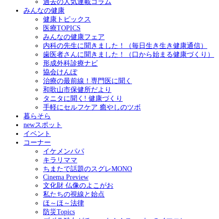
過去の人気連載コラム
みんなの健康
健康トピックス
医療TOPICS
みんなの健康フェア
内科の先生に聞きました！（毎日生き生き健康通信）
歯医者さんに聞きました！（口から始まる健康づくり）
形成外科診療ナビ
協会けんぽ
治療の最前線！専門医に聞く
和歌山市保健所だより
タニタに聞く! 健康づくり
手軽にセルフケア 癒やしのツボ
暮らそら
newスポット
イベント
コーナー
イケメンパパ
キラリママ
ちまたで話題のスグレMONO
Cinema Preview
文化財 仏像のよこがお
私たちの視線と始点
ほ～ほ～法律
防災Topics