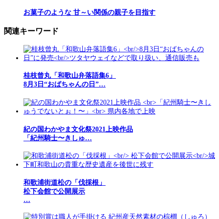
お菓子のような 甘～い関係の親子を目指す
関連キーワード
桂枝曾丸「和歌山弁落語集6」
8月3日“おばちゃんの日”…
紀の国わかやま文化祭2021上映作品
「紀州騎士〜きしゅ…
和歌浦街道松の「伐採根」
松下会館で公開展示
…