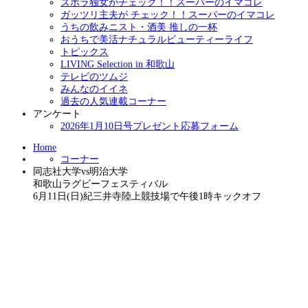
ズボラ独女がチェック！！スーパーのイマコレ
ガッツリ主夫が チェック！！スーパーのイマコレ
うちの飲みニスト・酒美 推しの一杯
おうちで美活ナチュラルビューティーライフ
トピックス
LIVING Selection in 和歌山
テレビのツムジ
みんなのイイネ
過去の人気連載コーナー
アンケート
2026年1月10日号プレゼント応募フォーム
Home
コーナー
同志社大学vs明治大学
和歌山ラグビーフェスティバル
6月11日(日)紀三井寺陸上競技場で午後1時キックオフ