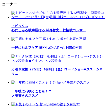
コーナー
トピックス
心にしみる歌声届ける 林部智史、叙情歌コンサ…
手軽にセルフケア 癒やしのツボ vol.44胃の不調
万引き家族（PG12） 6月8日（金）ロードショー■ジストシネ
マ…
十年後に花咲くことも！？
メモ書きのススメ