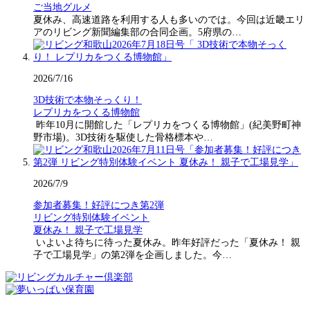
ご当地グルメ
夏休み、高速道路を利用する人も多いのでは。今回は近畿エリ
アのリビング新聞編集部の合同企画。5府県の…
2026/7/16
3D技術で本物そっくり！
レプリカをつくる博物館
昨年10月に開館した「レプリカをつくる博物館」(紀美野町神
野市場)。3D技術を駆使した骨格標本や…
2026/7/9
参加者募集！好評につき第2弾
リビング特別体験イベント
夏休み！ 親子で工場見学
いよいよ待ちに待った夏休み。昨年好評だった「夏休み！ 親
子で工場見学」の第2弾を企画しました。今…