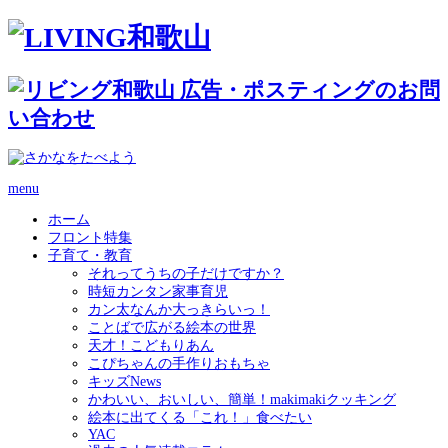
menu
ホーム
フロント特集
子育て・教育
それってうちの子だけですか？
時短カンタン家事育児
カン太なんか大っきらいっ！
ことばで広がる絵本の世界
天才！こどもりあん
こぴちゃんの手作りおもちゃ
キッズNews
かわいい、おいしい、簡単！makimakiクッキング
絵本に出てくる「これ！」食べたい
YAC