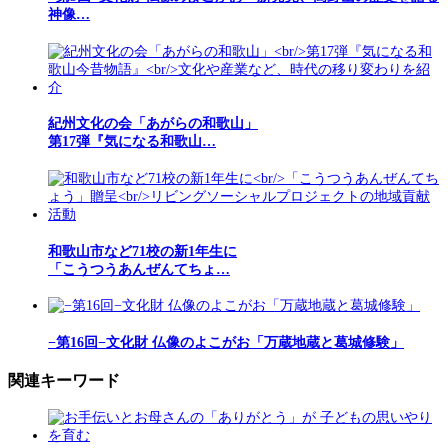
神像…
紀州文化の会「あがらの和歌山」
第17弾『気になる和歌山…
和歌山市など71校の新1年生に
「こうつうあんぜんてちょ…
−第16回−文化財 仏像のよこがお「万蔵地蔵と葛城修験」
関連キーワード