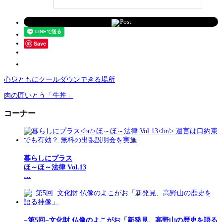
Post
Save
心身ともにクールダウンできる場所
肉の匠いとう「牛丼」
コーナー
暮らしにプラス
ほ～ほ～法律 Vol.13
…
−第5回−文化財 仏像のよこがお「新発見、高野山の歴史を語る