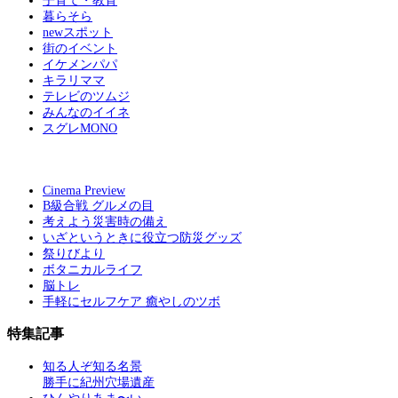
子育て・教育
暮らそら
newスポット
街のイベント
イケメンパパ
キラリママ
テレビのツムジ
みんなのイイネ
スグレMONO
Cinema Preview
B級合戦 グルメの目
考えよう災害時の備え
いざというときに役立つ防災グッズ
祭りびより
ボタニカルライフ
脳トレ
手軽にセルフケア 癒やしのツボ
特集記事
知る人ぞ知る名景
勝手に紀州穴場遺産