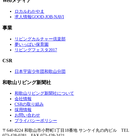
Webメディア
ロカルわかやま
求人情報GOOD-JOB-NAVI
事業
リビングカルチャー倶楽部
夢いっぱい保育園
リビングフェスタ2017
CSR
日本宇宙少年団和歌山分団
和歌山リビング新聞社
和歌山リビング新聞社について
会社情報
CSRの取り組み
採用情報
お問い合わせ
プライバシーポリシー
〒640-8224 和歌山市小野町1丁目18番地 サンケイ丸の内ビル TEL
073-428-0281 FAX 073-428-3421