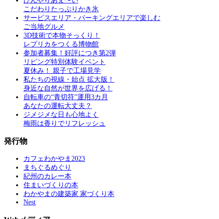
ひんやりあま〜い
こだわりたっぷりかき氷
サービスエリア・パーキングエリアで楽しむ
ご当地グルメ
3D技術で本物そっくり！
レプリカをつくる博物館
参加者募集！好評につき第2弾
リビング特別体験イベント
夏休み！ 親子で工場見学
私たちの視線・始点 拡大版！
身近な自然が世界を広げる！
自転車の“青切符”運用3カ月
あなたの運転大丈夫？
ジメジメな日も心地よく
梅雨は香りでリフレッシュ
発行物
カフェわかやま2023
まちぐるめぐり
紀州のカレー本
住まいづくりの本
わかやまの建築家 家づくり本
Nest