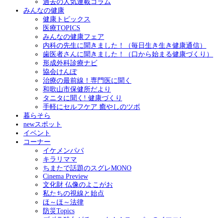
過去の人気連載コラム
みんなの健康
健康トピックス
医療TOPICS
みんなの健康フェア
内科の先生に聞きました！（毎日生き生き健康通信）
歯医者さんに聞きました！（口から始まる健康づくり）
形成外科診療ナビ
協会けんぽ
治療の最前線！専門医に聞く
和歌山市保健所だより
タニタに聞く! 健康づくり
手軽にセルフケア 癒やしのツボ
暮らそら
newスポット
イベント
コーナー
イケメンパパ
キラリママ
ちまたで話題のスグレMONO
Cinema Preview
文化財 仏像のよこがお
私たちの視線と始点
ほ～ほ～法律
防災Topics