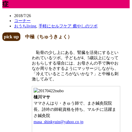
症
2018/7/26
コーナー
おうちliving
,
手軽にセルフケア 癒やしのツボ
pick up
中極（ちゅうきょく）
恥骨の少し上にある、腎臓を活発にするとい
われているツボ。子どもが4、5歳以上になって
おもらしする場合には、お母さんの手で胸やお
なか周りをさするようにマッサージしながら、
「冷えているところがないかな？」と中極も刺
激してみて。
樋川マサ
ママさんはり・きゅう師で、まさ鍼灸院院
長。詩吟の師範資格を持ち、マルチに活躍ま
さ鍼灸院
masa_shinkyuin@yahoo.co.jp