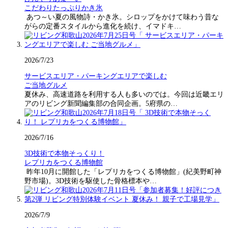
こだわりたっぷりかき氷
あつ～い夏の風物詩・かき氷。シロップをかけて味わう昔な
がらの定番スタイルから進化を続け、イマドキ…
2026/7/23
サービスエリア・パーキングエリアで楽しむ
ご当地グルメ
夏休み、高速道路を利用する人も多いのでは。今回は近畿エリ
アのリビング新聞編集部の合同企画。5府県の…
2026/7/16
3D技術で本物そっくり！
レプリカをつくる博物館
昨年10月に開館した「レプリカをつくる博物館」(紀美野町神
野市場)。3D技術を駆使した骨格標本や…
2026/7/9