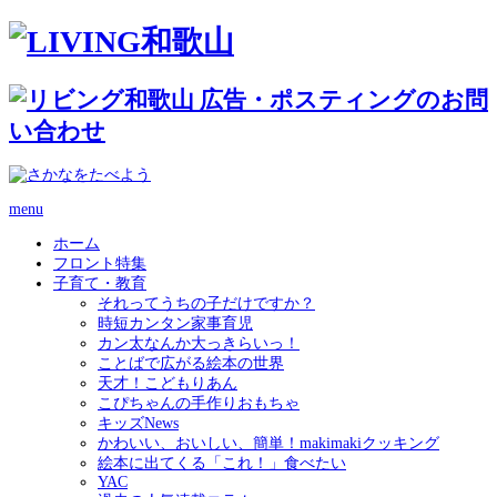
menu
ホーム
フロント特集
子育て・教育
それってうちの子だけですか？
時短カンタン家事育児
カン太なんか大っきらいっ！
ことばで広がる絵本の世界
天才！こどもりあん
こぴちゃんの手作りおもちゃ
キッズNews
かわいい、おいしい、簡単！makimakiクッキング
絵本に出てくる「これ！」食べたい
YAC