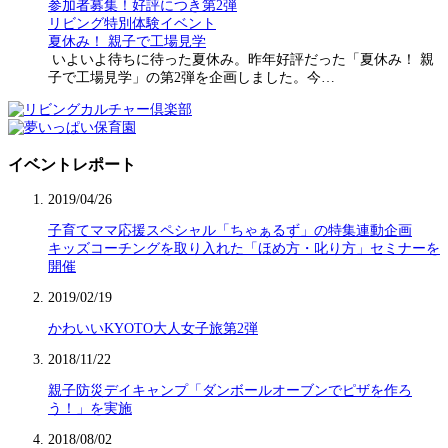
参加者募集！好評につき第2弾
リビング特別体験イベント
夏休み！ 親子で工場見学
いよいよ待ちに待った夏休み。昨年好評だった「夏休み！ 親
子で工場見学」の第2弾を企画しました。今…
イベントレポート
2019/04/26
子育てママ応援スペシャル「ちゃぁるず」の特集連動企画
キッズコーチングを取り入れた「ほめ方・叱り方」セミナーを
開催
2019/02/19
かわいいKYOTO大人女子旅第2弾
2018/11/22
親子防災デイキャンプ「ダンボールオーブンでピザを作ろ
う！」を実施
2018/08/02