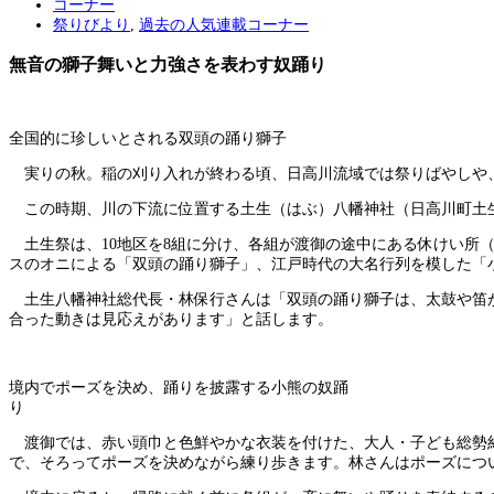
コーナー
祭りびより
,
過去の人気連載コーナー
無音の獅子舞いと力強さを表わす奴踊り
全国的に珍しいとされる双頭の踊り獅子
実りの秋。稲の刈り入れが終わる頃、日高川流域では祭りばやしや
この時期、川の下流に位置する土生（はぶ）八幡神社（日高川町土
土生祭は、10地区を8組に分け、各組が渡御の途中にある休けい所
スのオニによる「双頭の踊り獅子」、江戸時代の大名行列を模した「
土生八幡神社総代長・林保行さんは「双頭の踊り獅子は、太鼓や笛がな
合った動きは見応えがあります」と話します。
境内でポーズを決め、踊りを披露する小熊の奴踊
り
渡御では、赤い頭巾と色鮮やかな衣装を付けた、大人・子ども総勢約
で、そろってポーズを決めながら練り歩きます。林さんはポーズにつ