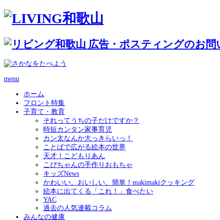
menu
ホーム
フロント特集
子育て・教育
それってうちの子だけですか？
時短カンタン家事育児
カン太なんか大っきらいっ！
ことばで広がる絵本の世界
天才！こどもりあん
こぴちゃんの手作りおもちゃ
キッズNews
かわいい、おいしい、簡単！makimakiクッキング
絵本に出てくる「これ！」食べたい
YAC
過去の人気連載コラム
みんなの健康