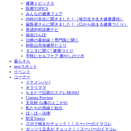
健康トピックス
医療TOPICS
みんなの健康フェア
内科の先生に聞きました！（毎日生き生き健康通信）
歯医者さんに聞きました！（口から始まる健康づくり）
形成外科診療ナビ
協会けんぽ
治療の最前線！専門医に聞く
和歌山市保健所だより
タニタに聞く! 健康づくり
手軽にセルフケア 癒やしのツボ
暮らそら
newスポット
イベント
コーナー
イケメンパパ
キラリママ
ちまたで話題のスグレMONO
Cinema Preview
文化財 仏像のよこがお
私たちの視線と始点
ほ～ほ～法律
防災Topics
ズボラ独女がチェック！！スーパーのイマコレ
ガッツリ主夫が チェック！！スーパーのイマコレ