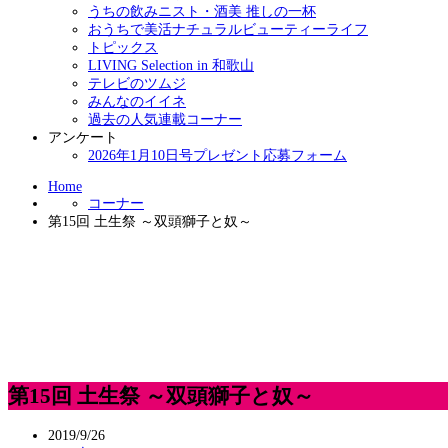
うちの飲みニスト・酒美 推しの一杯
おうちで美活ナチュラルビューティーライフ
トピックス
LIVING Selection in 和歌山
テレビのツムジ
みんなのイイネ
過去の人気連載コーナー
アンケート
2026年1月10日号プレゼント応募フォーム
Home
コーナー
第15回 土生祭 ～双頭獅子と奴～
第15回 土生祭 ～双頭獅子と奴～
2019/9/26