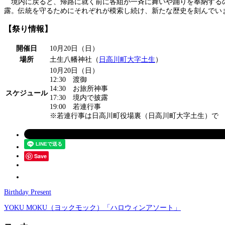
境内に戻ると、帰路に就く前に各組が一斉に舞いや踊りを奉納するの
露。伝統を守るためにそれぞれが模索し続け、新たな歴史を刻んでい
【祭り情報】
開催日
10月20日（日）
場所
土生八幡神社（
日高川町大字土生
）
10月20日（日）
12:30 渡御
14:30 お旅所神事
スケジュール
17:30 境内で披露
19:00 若連行事
※若連行事は日高川町役場裏（日高川町大字土生）で
Save
Birthday Present
YOKU MOKU（ヨックモック）「ハロウィンアソート」