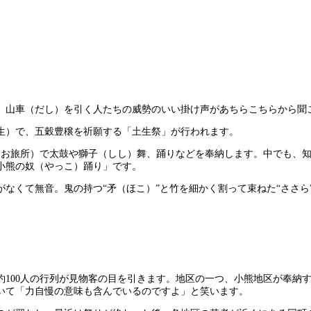
、山車（だし）を引く人たちの威勢のいい掛け声があちらこちらから聞
生）で、五穀豊穣を祈願する「土生祭」が行われます。
（お旅所）で太鼓や獅子（しし）舞、踊りなどを奉納します。中でも、知
小熊の奴（やっこ）踊り」です。
くて無音。鬼の持つ“矛（ほこ）”と竹を細かく割って束ねた“ささら
100人の行列が見物客の目を引きます。地区の一つ、小熊地区が奉納
いて「力自慢の意味も含んでいるのですよ」と笑います。