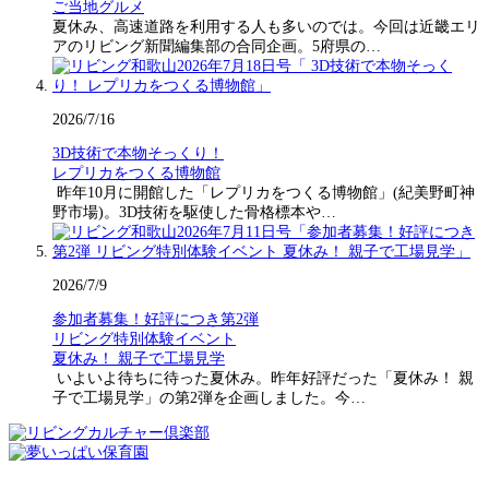
ご当地グルメ
夏休み、高速道路を利用する人も多いのでは。今回は近畿エリ
アのリビング新聞編集部の合同企画。5府県の…
2026/7/16
3D技術で本物そっくり！
レプリカをつくる博物館
昨年10月に開館した「レプリカをつくる博物館」(紀美野町神
野市場)。3D技術を駆使した骨格標本や…
2026/7/9
参加者募集！好評につき第2弾
リビング特別体験イベント
夏休み！ 親子で工場見学
いよいよ待ちに待った夏休み。昨年好評だった「夏休み！ 親
子で工場見学」の第2弾を企画しました。今…