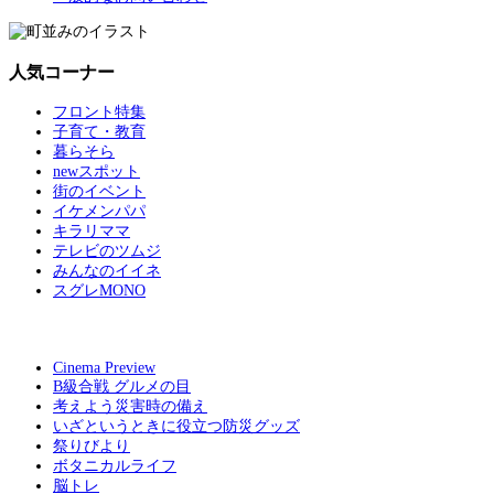
人気コーナー
フロント特集
子育て・教育
暮らそら
newスポット
街のイベント
イケメンパパ
キラリママ
テレビのツムジ
みんなのイイネ
スグレMONO
Cinema Preview
B級合戦 グルメの目
考えよう災害時の備え
いざというときに役立つ防災グッズ
祭りびより
ボタニカルライフ
脳トレ