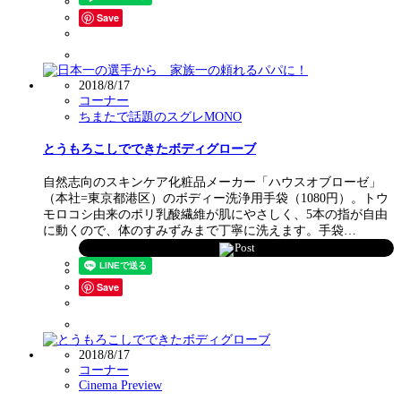
Save
2018/8/17
コーナー
ちまたで話題のスグレMONO
とうもろこしでできたボディグローブ
自然志向のスキンケア化粧品メーカー「ハウスオブローゼ」
（本社=東京都港区）のボディー洗浄用手袋（1080円）。トウ
モロコシ由来のポリ乳酸繊維が肌にやさしく、5本の指が自由
に動くので、体のすみずみまで丁寧に洗えます。手袋…
Post
Save
2018/8/17
コーナー
Cinema Preview