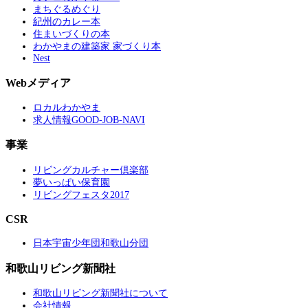
まちぐるめぐり
紀州のカレー本
住まいづくりの本
わかやまの建築家 家づくり本
Nest
Webメディア
ロカルわかやま
求人情報GOOD-JOB-NAVI
事業
リビングカルチャー倶楽部
夢いっぱい保育園
リビングフェスタ2017
CSR
日本宇宙少年団和歌山分団
和歌山リビング新聞社
和歌山リビング新聞社について
会社情報