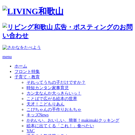
menu
ホーム
フロント特集
子育て・教育
それってうちの子だけですか？
時短カンタン家事育児
カン太なんか大っきらいっ！
ことばで広がる絵本の世界
天才！こどもりあん
こぴちゃんの手作りおもちゃ
キッズNews
かわいい、おいしい、簡単！makimakiクッキング
絵本に出てくる「これ！」食べたい
YAC