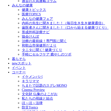
過去の人気連載コラム
みんなの健康
健康トピックス
医療TOPICS
みんなの健康フェア
内科の先生に聞きました！（毎日生き生き健康通信）
歯医者さんに聞きました！（口から始まる健康づくり）
形成外科診療ナビ
協会けんぽ
治療の最前線！専門医に聞く
和歌山市保健所だより
タニタに聞く! 健康づくり
手軽にセルフケア 癒やしのツボ
暮らそら
newスポット
イベント
コーナー
イケメンパパ
キラリママ
ちまたで話題のスグレMONO
Cinema Preview
文化財 仏像のよこがお
私たちの視線と始点
ほ～ほ～法律
防災Topics