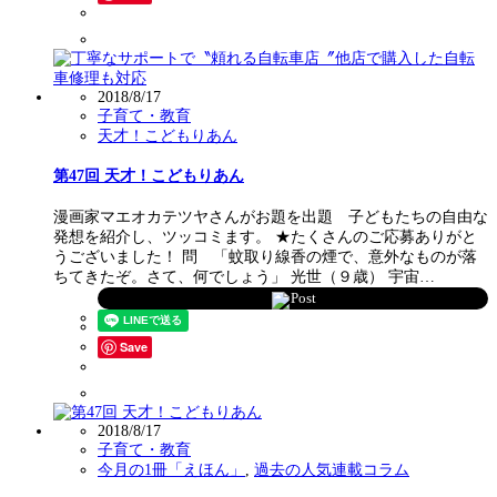
2018/8/17
子育て・教育
天才！こどもりあん
第47回 天才！こどもりあん
漫画家マエオカテツヤさんがお題を出題 子どもたちの自由な
発想を紹介し、ツッコミます。 ★たくさんのご応募ありがと
うございました！ 問 「蚊取り線香の煙で、意外なものが落
ちてきたぞ。さて、何でしょう」 光世（９歳） 宇宙…
Post
Save
2018/8/17
子育て・教育
今月の1冊「えほん」
,
過去の人気連載コラム