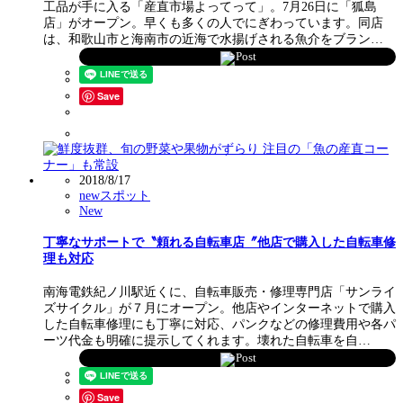
工品が手に入る「産直市場よってって」。7月26日に「狐島
店」がオープン。早くも多くの人でにぎわっています。同店
は、和歌山市と海南市の近海で水揚げされる魚介をブラン…
Post
Save
2018/8/17
newスポット
New
丁寧なサポートで〝頼れる自転車店〞他店で購入した自転車修
理も対応
南海電鉄紀ノ川駅近くに、自転車販売・修理専門店「サンライ
ズサイクル」が７月にオープン。他店やインターネットで購入
した自転車修理にも丁寧に対応、パンクなどの修理費用や各パ
ーツ代金も明確に提示してくれます。壊れた自転車を自…
Post
Save