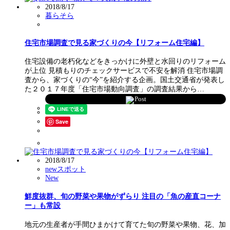
2018/8/17
暮らそら
住宅市場調査で見る家づくりの今【リフォーム住宅編】
住宅設備の老朽化などをきっかけに外壁と水回りのリフォーム
が上位 見積もりのチェックサービスで不安を解消 住宅市場調
査から、家づくりの“今”を紹介する企画。国土交通省が発表し
た２０１７年度「住宅市場動向調査」の調査結果から…
Post
Save
2018/8/17
newスポット
New
鮮度抜群、旬の野菜や果物がずらり 注目の「魚の産直コーナ
ー」も常設
地元の生産者が手間ひまかけて育てた旬の野菜や果物、花、加