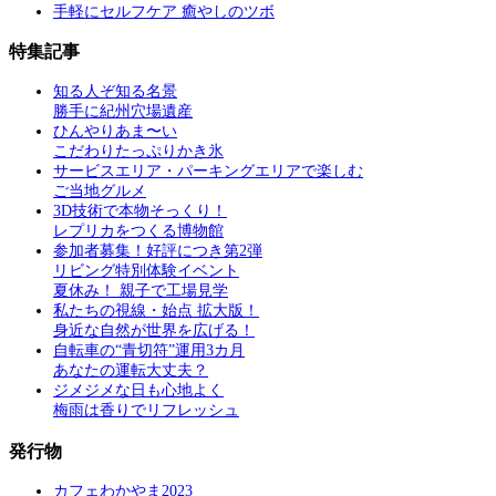
手軽にセルフケア 癒やしのツボ
特集記事
知る人ぞ知る名景
勝手に紀州穴場遺産
ひんやりあま〜い
こだわりたっぷりかき氷
サービスエリア・パーキングエリアで楽しむ
ご当地グルメ
3D技術で本物そっくり！
レプリカをつくる博物館
参加者募集！好評につき第2弾
リビング特別体験イベント
夏休み！ 親子で工場見学
私たちの視線・始点 拡大版！
身近な自然が世界を広げる！
自転車の“青切符”運用3カ月
あなたの運転大丈夫？
ジメジメな日も心地よく
梅雨は香りでリフレッシュ
発行物
カフェわかやま2023