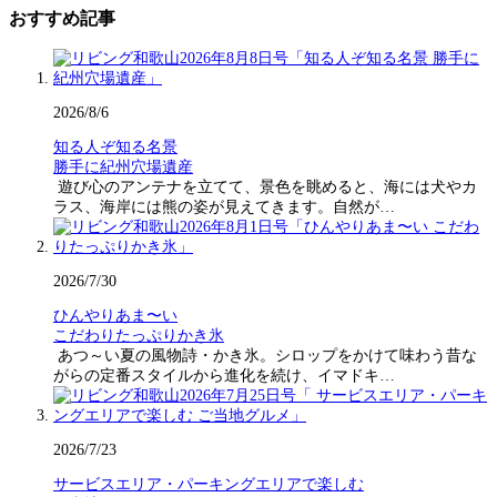
おすすめ記事
2026/8/6
知る人ぞ知る名景
勝手に紀州穴場遺産
遊び心のアンテナを立てて、景色を眺めると、海には犬やカ
ラス、海岸には熊の姿が見えてきます。自然が…
2026/7/30
ひんやりあま〜い
こだわりたっぷりかき氷
あつ～い夏の風物詩・かき氷。シロップをかけて味わう昔な
がらの定番スタイルから進化を続け、イマドキ…
2026/7/23
サービスエリア・パーキングエリアで楽しむ