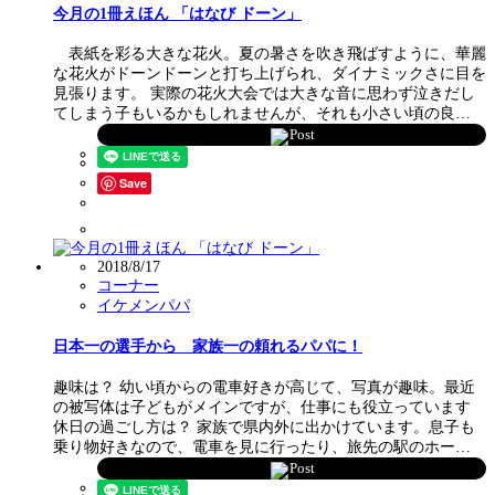
今月の1冊えほん 「はなび ドーン」
表紙を彩る大きな花火。夏の暑さを吹き飛ばすように、華麗
な花火がドーンドーンと打ち上げられ、ダイナミックさに目を
見張ります。 実際の花火大会では大きな音に思わず泣きだし
てしまう子もいるかもしれませんが、それも小さい頃の良…
Post
Save
2018/8/17
コーナー
イケメンパパ
日本一の選手から 家族一の頼れるパパに！
趣味は？ 幼い頃からの電車好きが高じて、写真が趣味。最近
の被写体は子どもがメインですが、仕事にも役立っています
休日の過ごし方は？ 家族で県内外に出かけています。息子も
乗り物好きなので、電車を見に行ったり、旅先の駅のホー…
Post