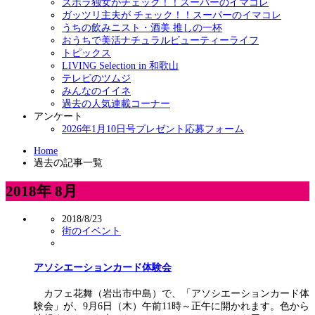
ズボラ独女がチェック！！スーパーのイマコレ
ガッツリ主夫が チェック！！スーパーのイマコレ
うちの飲みニスト・酒美 推しの一杯
おうちで美活ナチュラルビューティーライフ
トピックス
LIVING Selection in 和歌山
テレビのツムジ
みんなのイイネ
過去の人気連載コーナー
アンケート
2026年1月10日号プレゼント応募フォーム
Home
過去の記事一覧
2018年 8月
2018/8/23
街のイベント
アソシエーションカード体験会
カフェ花舞（岩出市中島）で、「アソシエーションカード体
験会」が、9月6日（木）午前11時～正午に開かれます。色から