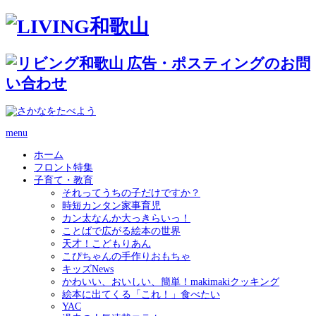
menu
ホーム
フロント特集
子育て・教育
それってうちの子だけですか？
時短カンタン家事育児
カン太なんか大っきらいっ！
ことばで広がる絵本の世界
天才！こどもりあん
こぴちゃんの手作りおもちゃ
キッズNews
かわいい、おいしい、簡単！makimakiクッキング
絵本に出てくる「これ！」食べたい
YAC