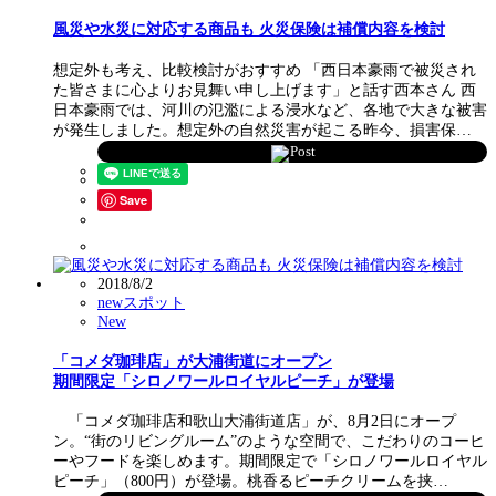
風災や水災に対応する商品も 火災保険は補償内容を検討
想定外も考え、比較検討がおすすめ 「西日本豪雨で被災され
た皆さまに心よりお見舞い申し上げます」と話す西本さん 西
日本豪雨では、河川の氾濫による浸水など、各地で大きな被害
が発生しました。想定外の自然災害が起こる昨今、損害保…
Post
Save
2018/8/2
newスポット
New
「コメダ珈琲店」が大浦街道にオープン
期間限定「シロノワールロイヤルピーチ」が登場
「コメダ珈琲店和歌山大浦街道店」が、8月2日にオープ
ン。“街のリビングルーム”のような空間で、こだわりのコーヒ
ーやフードを楽しめます。期間限定で「シロノワールロイヤル
ピーチ」（800円）が登場。桃香るピーチクリームを挟…