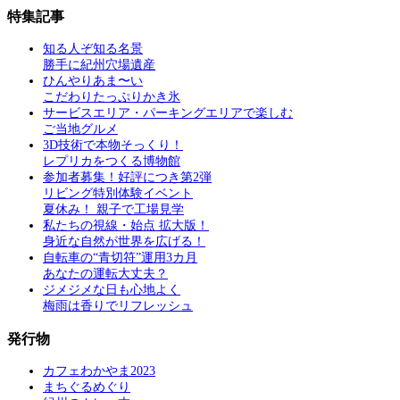
特集記事
知る人ぞ知る名景
勝手に紀州穴場遺産
ひんやりあま〜い
こだわりたっぷりかき氷
サービスエリア・パーキングエリアで楽しむ
ご当地グルメ
3D技術で本物そっくり！
レプリカをつくる博物館
参加者募集！好評につき第2弾
リビング特別体験イベント
夏休み！ 親子で工場見学
私たちの視線・始点 拡大版！
身近な自然が世界を広げる！
自転車の“青切符”運用3カ月
あなたの運転大丈夫？
ジメジメな日も心地よく
梅雨は香りでリフレッシュ
発行物
カフェわかやま2023
まちぐるめぐり