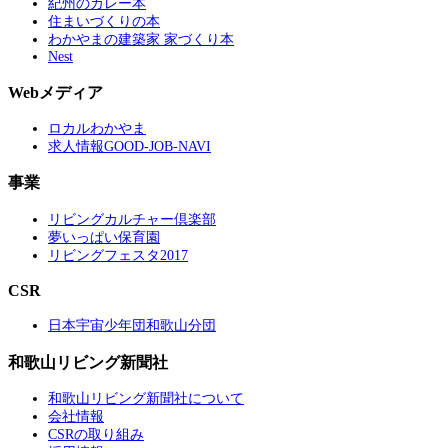
紀州のカレー本
住まいづくりの本
わかやまの建築家 家づくり本
Nest
Webメディア
ロカルわかやま
求人情報GOOD-JOB-NAVI
事業
リビングカルチャー倶楽部
夢いっぱい保育園
リビングフェスタ2017
CSR
日本宇宙少年団和歌山分団
和歌山リビング新聞社
和歌山リビング新聞社について
会社情報
CSRの取り組み