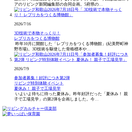
アのリビング新聞編集部の合同企画。5府県の…
2026/7/16
3D技術で本物そっくり！
レプリカをつくる博物館
昨年10月に開館した「レプリカをつくる博物館」(紀美野町神
野市場)。3D技術を駆使した骨格標本や…
2026/7/9
参加者募集！好評につき第2弾
リビング特別体験イベント
夏休み！ 親子で工場見学
いよいよ待ちに待った夏休み。昨年好評だった「夏休み！ 親
子で工場見学」の第2弾を企画しました。今…