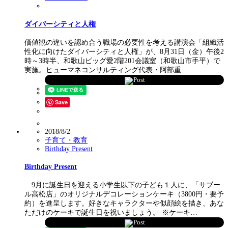
ダイバーシティと人権
価値観の違いを認め合う職場の必要性を考える講演会「組織活
性化に向けたダイバーシティと人権」が、8月31日（金）午後2
時～3時半、和歌山ビッグ愛2階201会議室（和歌山市手平）で
実施。ヒューマネコンサルティング代表・阿部重…
Post
Save
2018/8/2
子育て・教育
Birthday Present
Birthday Present
9月に誕生日を迎える小学生以下の子ども１人に、「サブー
ル高松店」のオリジナルデコレーションケーキ（3800円・要予
約）を進呈します。好きなキャラクターや似顔絵を描き、あな
ただけのケーキで誕生日を祝いましょう。 ※ケーキ…
Post