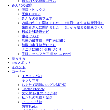
過去の人気連載コラム
みんなの健康
健康トピックス
医療TOPICS
みんなの健康フェア
内科の先生に聞きました！（毎日生き生き健康通信）
歯医者さんに聞きました！（口から始まる健康づくり）
形成外科診療ナビ
協会けんぽ
治療の最前線！専門医に聞く
和歌山市保健所だより
タニタに聞く! 健康づくり
手軽にセルフケア 癒やしのツボ
暮らそら
newスポット
イベント
コーナー
イケメンパパ
キラリママ
ちまたで話題のスグレMONO
Cinema Preview
文化財 仏像のよこがお
私たちの視線と始点
ほ～ほ～法律
防災Topics