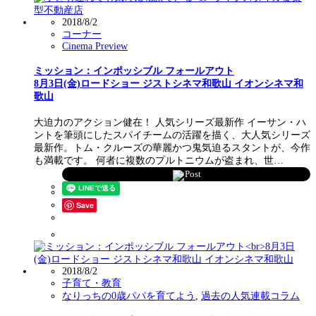
2018/8/2
コーナー
Cinema Preview
ミッション：インポッシブル フォールアウト
8月3日(金)ロードショー ジストシネマ和歌山 イオンシネマ和
歌山
大迫力のアクション健在！ 人気シリーズ最新作 イーサン・ハ
ントを筆頭にしたスパイチームの活躍を描く、大人気シリーズ
最新作。トム・クルーズの華麗かつ鬼気迫るスタントが、今作
も満載です。 何者に複数のプルトニウムが盗まれ、世…
Post
Save
2018/8/2
子育て・教育
なりっちの0歳パパを育てよう
,
過去の人気連載コラム