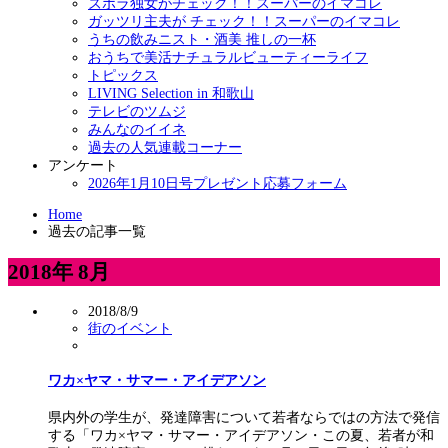
ズボラ独女がチェック！！スーパーのイマコレ
ガッツリ主夫が チェック！！スーパーのイマコレ
うちの飲みニスト・酒美 推しの一杯
おうちで美活ナチュラルビューティーライフ
トピックス
LIVING Selection in 和歌山
テレビのツムジ
みんなのイイネ
過去の人気連載コーナー
アンケート
2026年1月10日号プレゼント応募フォーム
Home
過去の記事一覧
2018年 8月
2018/8/9
街のイベント
ワカ×ヤマ・サマー・アイデアソン
県内外の学生が、発達障害について若者ならではの方法で発信
する「ワカ×ヤマ・サマー・アイデアソン・この夏、若者が和