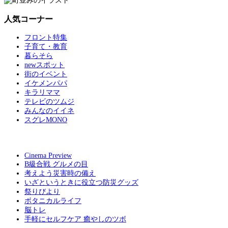
人気コーナー
フロント特集
子育て・教育
暮らそら
newスポット
街のイベント
イケメンパパ
キラリママ
テレビのツムジ
みんなのイイネ
スグレMONO
Cinema Preview
B級合戦 グルメの目
考えよう災害時の備え
いざというときに役立つ防災グッズ
祭りびより
ボタニカルライフ
脳トレ
手軽にセルフケア 癒やしのツボ