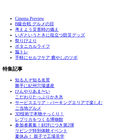
Cinema Preview
B級合戦 グルメの目
考えよう災害時の備え
いざというときに役立つ防災グッズ
祭りびより
ボタニカルライフ
脳トレ
手軽にセルフケア 癒やしのツボ
特集記事
知る人ぞ知る名景
勝手に紀州穴場遺産
ひんやりあま〜い
こだわりたっぷりかき氷
サービスエリア・パーキングエリアで楽しむ
ご当地グルメ
3D技術で本物そっくり！
レプリカをつくる博物館
参加者募集！好評につき第2弾
リビング特別体験イベント
夏休み！ 親子で工場見学