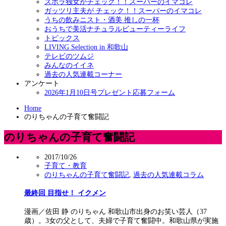
ズボラ独女がチェック！！スーパーのイマコレ
ガッツリ主夫が チェック！！スーパーのイマコレ
うちの飲みニスト・酒美 推しの一杯
おうちで美活ナチュラルビューティーライフ
トピックス
LIVING Selection in 和歌山
テレビのツムジ
みんなのイイネ
過去の人気連載コーナー
アンケート
2026年1月10日号プレゼント応募フォーム
Home
のりちゃんの子育て奮闘記
のりちゃんの子育て奮闘記
2017/10/26
子育て・教育
のりちゃんの子育て奮闘記
,
過去の人気連載コラム
最終回 目指せ！ イクメン
漫画／佐田 静 のりちゃん 和歌山市出身のお笑い芸人（37
歳）。3女の父として、夫婦で子育て奮闘中。和歌山県が実施