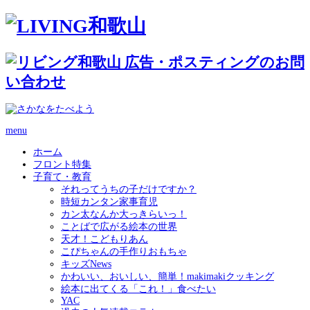
menu
ホーム
フロント特集
子育て・教育
それってうちの子だけですか？
時短カンタン家事育児
カン太なんか大っきらいっ！
ことばで広がる絵本の世界
天才！こどもりあん
こぴちゃんの手作りおもちゃ
キッズNews
かわいい、おいしい、簡単！makimakiクッキング
絵本に出てくる「これ！」食べたい
YAC