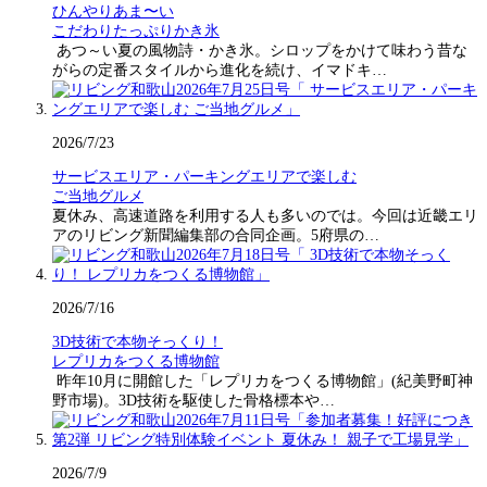
ひんやりあま〜い
こだわりたっぷりかき氷
あつ～い夏の風物詩・かき氷。シロップをかけて味わう昔な
がらの定番スタイルから進化を続け、イマドキ…
2026/7/23
サービスエリア・パーキングエリアで楽しむ
ご当地グルメ
夏休み、高速道路を利用する人も多いのでは。今回は近畿エリ
アのリビング新聞編集部の合同企画。5府県の…
2026/7/16
3D技術で本物そっくり！
レプリカをつくる博物館
昨年10月に開館した「レプリカをつくる博物館」(紀美野町神
野市場)。3D技術を駆使した骨格標本や…
2026/7/9