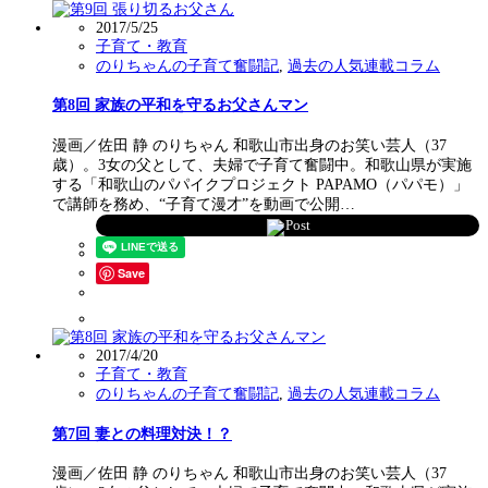
2017/5/25
子育て・教育
のりちゃんの子育て奮闘記
,
過去の人気連載コラム
第8回 家族の平和を守るお父さんマン
漫画／佐田 静 のりちゃん 和歌山市出身のお笑い芸人（37
歳）。3女の父として、夫婦で子育て奮闘中。和歌山県が実施
する「和歌山のパパイクプロジェクト PAPAMO（パパモ）」
で講師を務め、“子育て漫才”を動画で公開…
Post
Save
2017/4/20
子育て・教育
のりちゃんの子育て奮闘記
,
過去の人気連載コラム
第7回 妻との料理対決！？
漫画／佐田 静 のりちゃん 和歌山市出身のお笑い芸人（37