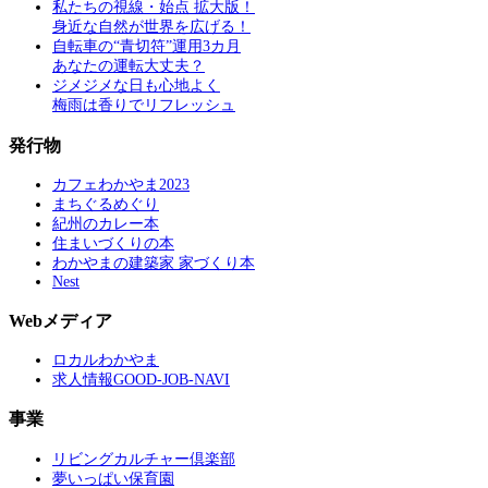
私たちの視線・始点 拡大版！
身近な自然が世界を広げる！
自転車の“青切符”運用3カ月
あなたの運転大丈夫？
ジメジメな日も心地よく
梅雨は香りでリフレッシュ
発行物
カフェわかやま2023
まちぐるめぐり
紀州のカレー本
住まいづくりの本
わかやまの建築家 家づくり本
Nest
Webメディア
ロカルわかやま
求人情報GOOD-JOB-NAVI
事業
リビングカルチャー倶楽部
夢いっぱい保育園