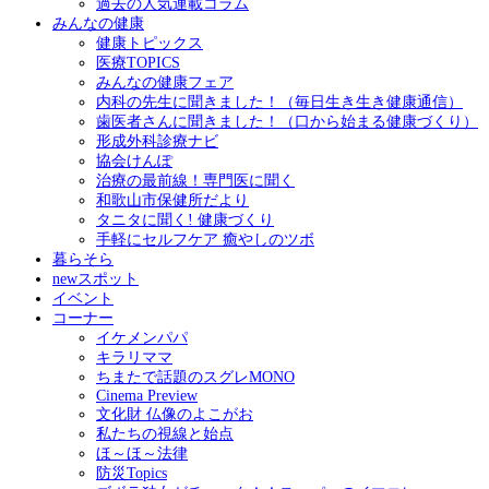
過去の人気連載コラム
みんなの健康
健康トピックス
医療TOPICS
みんなの健康フェア
内科の先生に聞きました！（毎日生き生き健康通信）
歯医者さんに聞きました！（口から始まる健康づくり）
形成外科診療ナビ
協会けんぽ
治療の最前線！専門医に聞く
和歌山市保健所だより
タニタに聞く! 健康づくり
手軽にセルフケア 癒やしのツボ
暮らそら
newスポット
イベント
コーナー
イケメンパパ
キラリママ
ちまたで話題のスグレMONO
Cinema Preview
文化財 仏像のよこがお
私たちの視線と始点
ほ～ほ～法律
防災Topics