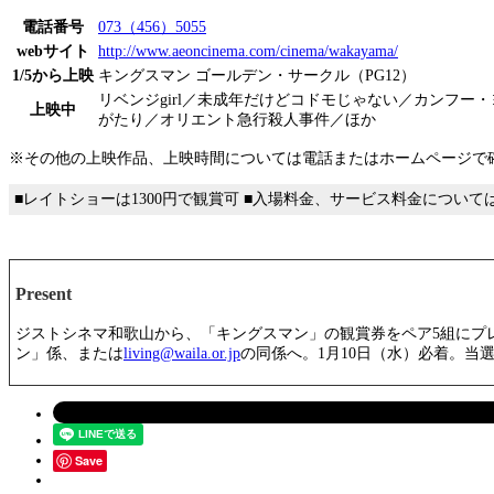
電話番号
073（456）5055
webサイト
http://www.aeoncinema.com/cinema/wakayama/
1/5から上映
キングスマン ゴールデン・サークル（PG12）
リベンジgirl／未成年だけどコドモじゃない／カンフー・
上映中
がたり／オリエント急行殺人事件／ほか
※その他の上映作品、上映時間については電話またはホームページで
■レイトショーは1300円で観賞可 ■入場料金、サービス料金につい
Present
ジストシネマ和歌山から、「キングスマン」の観賞券をペア5組にプレ
ン」係、または
living@waila.or.jp
の同係へ。1月10日（水）必着。当
Save