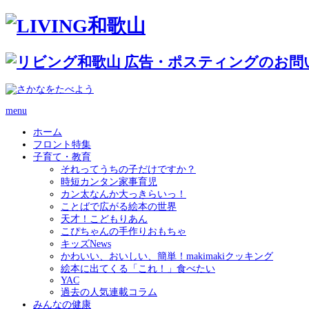
menu
ホーム
フロント特集
子育て・教育
それってうちの子だけですか？
時短カンタン家事育児
カン太なんか大っきらいっ！
ことばで広がる絵本の世界
天才！こどもりあん
こぴちゃんの手作りおもちゃ
キッズNews
かわいい、おいしい、簡単！makimakiクッキング
絵本に出てくる「これ！」食べたい
YAC
過去の人気連載コラム
みんなの健康