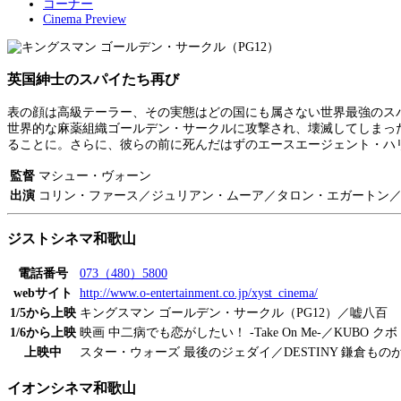
コーナー
Cinema Preview
英国紳士のスパイたち再び
表の顔は高級テーラー、その実態はどの国にも属さない世界最強のス
世界的な麻薬組織ゴールデン・サークルに攻撃され、壊滅してしまっ
ることに。さらに、彼らの前に死んだはずのエースエージェント・ハ
監督
マシュー・ヴォーン
出演
コリン・ファース／ジュリアン・ムーア／タロン・エガートン
ジストシネマ和歌山
電話番号
073（480）5800
webサイト
http://www.o-entertainment.co.jp/xyst_cinema/
1/5から上映
キングスマン ゴールデン・サークル（PG12）／嘘八百
1/6から上映
映画 中二病でも恋がしたい！ -Take On Me-／KUBO 
上映中
スター・ウォーズ 最後のジェダイ／DESTINY 鎌倉もの
イオンシネマ和歌山