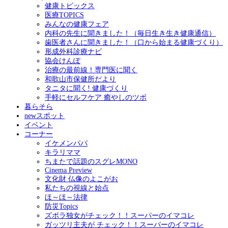
健康トピックス
医療TOPICS
みんなの健康フェア
内科の先生に聞きました！（毎日生き生き健康通信）
歯医者さんに聞きました！（口から始まる健康づくり）
形成外科診療ナビ
協会けんぽ
治療の最前線！専門医に聞く
和歌山市保健所だより
タニタに聞く! 健康づくり
手軽にセルフケア 癒やしのツボ
暮らそら
newスポット
イベント
コーナー
イケメンパパ
キラリママ
ちまたで話題のスグレMONO
Cinema Preview
文化財 仏像のよこがお
私たちの視線と始点
ほ～ほ～法律
防災Topics
ズボラ独女がチェック！！スーパーのイマコレ
ガッツリ主夫が チェック！！スーパーのイマコレ