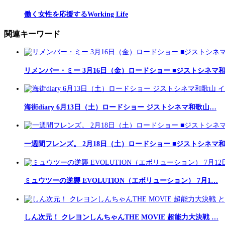
働く女性を応援するWorking Life
関連キーワード
リメンバー・ミー 3月16日（金）ロードショー ■ジストシネマ
海街diary 6月13日（土）ロードショー ジストシネマ和歌山…
一週間フレンズ。 2月18日（土）ロードショー ■ジストシネマ
ミュウツーの逆襲 EVOLUTION（エボリューション） 7月1…
しん次元！ クレヨンしんちゃんTHE MOVIE 超能力大決戦 …