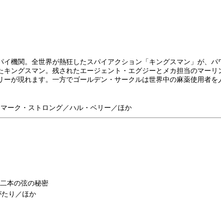
パイ機関。全世界が熱狂したスパイアクション「キングスマン」が、パ
たキングスマン。残されたエージェント・エグジーとメカ担当のマーリ
リーが現れます。一方でゴールデン・サークルは世界中の麻薬使用者を
／マーク・ストロング／ハル・ベリー／ほか
クボ 二本の弦の秘密
がたり／ほか