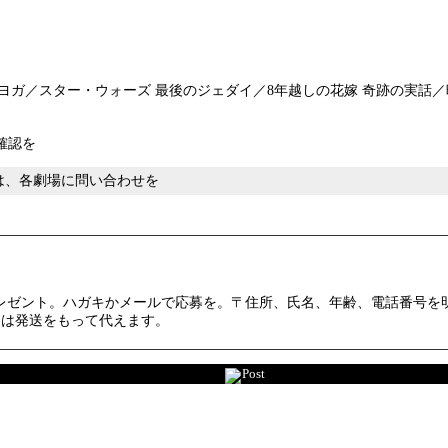
ヨガ／スター・ウォーズ 最後のジェダイ／8年越しの花嫁 奇跡の実話／映画
確認を
ては、各劇場に問い合わせを
ゼント。ハガキかメールで応募を。〒住所、氏名、年齢、電話番号を明記し
選は発送をもって代えます。
Post