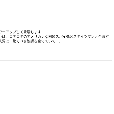
ワーアップして登場します。
ンは、コテコテのアメリカンな同盟スパイ機関ステイツマンと合流す
人質に、驚くべき陰謀を企てていて…。