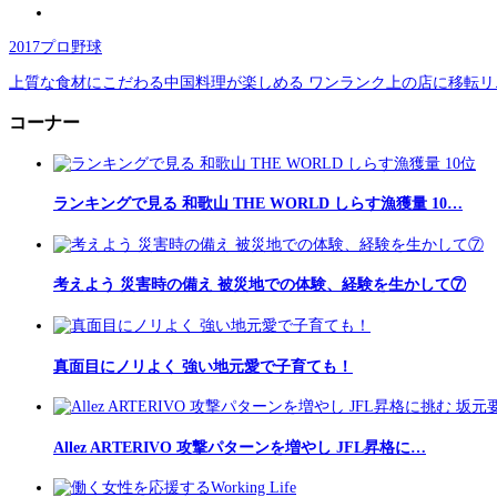
2017プロ野球
上質な食材にこだわる中国料理が楽しめる ワンランク上の店に移転リ
コーナー
ランキングで見る 和歌山 THE WORLD しらす漁獲量 10…
考えよう 災害時の備え 被災地での体験、経験を生かして⑦
真面目にノリよく 強い地元愛で子育ても！
Allez ARTERIVO 攻撃パターンを増やし JFL昇格に…