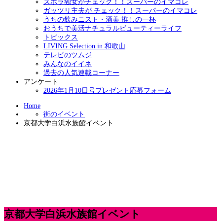
ズボラ独女がチェック！！スーパーのイマコレ
ガッツリ主夫が チェック！！スーパーのイマコレ
うちの飲みニスト・酒美 推しの一杯
おうちで美活ナチュラルビューティーライフ
トピックス
LIVING Selection in 和歌山
テレビのツムジ
みんなのイイネ
過去の人気連載コーナー
アンケート
2026年1月10日号プレゼント応募フォーム
Home
街のイベント
京都大学白浜水族館イベント
京都大学白浜水族館イベント