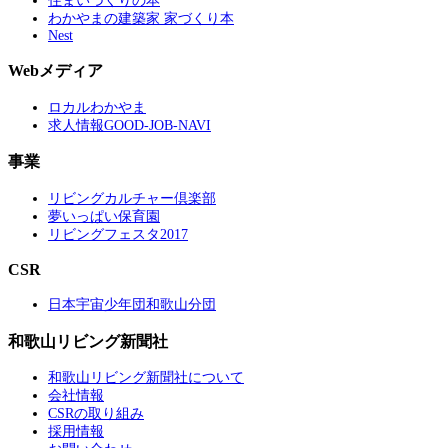
住まいづくりの本
わかやまの建築家 家づくり本
Nest
Webメディア
ロカルわかやま
求人情報GOOD-JOB-NAVI
事業
リビングカルチャー倶楽部
夢いっぱい保育園
リビングフェスタ2017
CSR
日本宇宙少年団和歌山分団
和歌山リビング新聞社
和歌山リビング新聞社について
会社情報
CSRの取り組み
採用情報