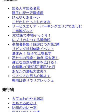
知る人ぞ知る名景
勝手に紀州穴場遺産
ひんやりあま〜い
こだわりたっぷりかき氷
サービスエリア・パーキングエリアで楽しむ
ご当地グルメ
3D技術で本物そっくり！
レプリカをつくる博物館
参加者募集！好評につき第2弾
リビング特別体験イベント
夏休み！ 親子で工場見学
私たちの視線・始点 拡大版！
身近な自然が世界を広げる！
自転車の“青切符”運用3カ月
あなたの運転大丈夫？
ジメジメな日も心地よく
梅雨は香りでリフレッシュ
発行物
カフェわかやま2023
まちぐるめぐり
紀州のカレー本