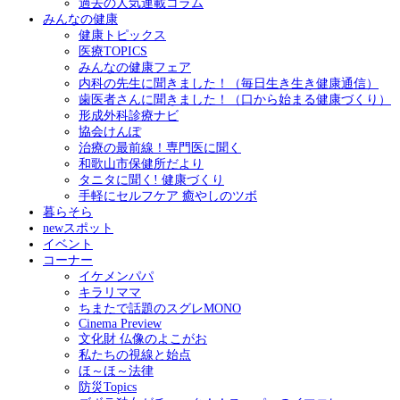
過去の人気連載コラム
みんなの健康
健康トピックス
医療TOPICS
みんなの健康フェア
内科の先生に聞きました！（毎日生き生き健康通信）
歯医者さんに聞きました！（口から始まる健康づくり）
形成外科診療ナビ
協会けんぽ
治療の最前線！専門医に聞く
和歌山市保健所だより
タニタに聞く! 健康づくり
手軽にセルフケア 癒やしのツボ
暮らそら
newスポット
イベント
コーナー
イケメンパパ
キラリママ
ちまたで話題のスグレMONO
Cinema Preview
文化財 仏像のよこがお
私たちの視線と始点
ほ～ほ～法律
防災Topics