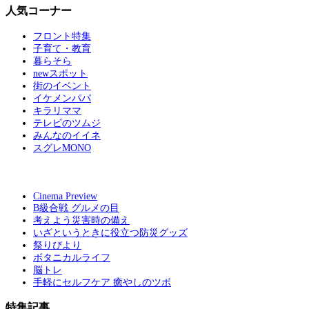
人気コーナー
フロント特集
子育て・教育
暮らそら
newスポット
街のイベント
イケメンパパ
キラリママ
テレビのツムジ
みんなのイイネ
スグレMONO
Cinema Preview
B級合戦 グルメの目
考えよう災害時の備え
いざというときに役立つ防災グッズ
祭りびより
ボタニカルライフ
脳トレ
手軽にセルフケア 癒やしのツボ
特集記事