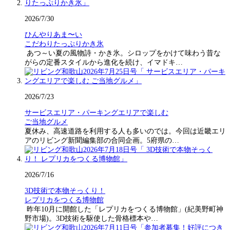
2026/7/30
ひんやりあま〜い
こだわりたっぷりかき氷
あつ～い夏の風物詩・かき氷。シロップをかけて味わう昔な
がらの定番スタイルから進化を続け、イマドキ…
2026/7/23
サービスエリア・パーキングエリアで楽しむ
ご当地グルメ
夏休み、高速道路を利用する人も多いのでは。今回は近畿エリ
アのリビング新聞編集部の合同企画。5府県の…
2026/7/16
3D技術で本物そっくり！
レプリカをつくる博物館
昨年10月に開館した「レプリカをつくる博物館」(紀美野町神
野市場)。3D技術を駆使した骨格標本や…