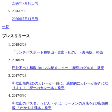
2026年7月18日号
2026/7/9
2026年7月11日号
一覧
プレスリリース
2018/2/28
「ランチパスポート和歌山・岩出・紀の川・海南版」発売
2018/2/1
門外不出！和歌山のマル秘メニュー 「秘密のグルメ」発売
2017/7/28
和歌山県内225のカレーが一冊に。感動的にカレーが好きにな
ります！「紀州のカレー本」発売
2017/3/30
和歌山のパスタ、うどん・そば、ラーメンのお店を213店舗掲
載 「わかやま麺本」発売