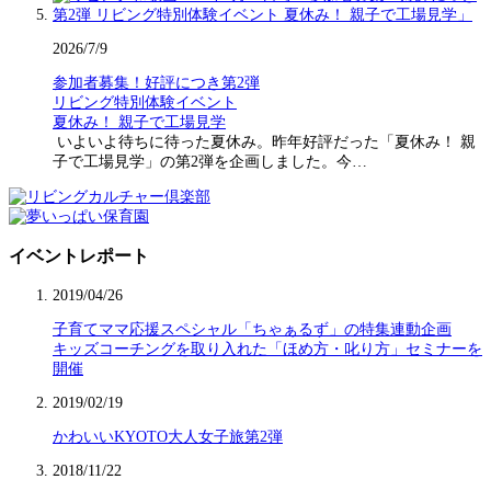
2026/7/9
参加者募集！好評につき第2弾
リビング特別体験イベント
夏休み！ 親子で工場見学
いよいよ待ちに待った夏休み。昨年好評だった「夏休み！ 親
子で工場見学」の第2弾を企画しました。今…
イベントレポート
2019/04/26
子育てママ応援スペシャル「ちゃぁるず」の特集連動企画
キッズコーチングを取り入れた「ほめ方・叱り方」セミナーを
開催
2019/02/19
かわいいKYOTO大人女子旅第2弾
2018/11/22