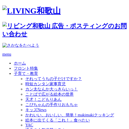
menu
ホーム
フロント特集
子育て・教育
それってうちの子だけですか？
時短カンタン家事育児
カン太なんか大っきらいっ！
ことばで広がる絵本の世界
天才！こどもりあん
こぴちゃんの手作りおもちゃ
キッズNews
かわいい、おいしい、簡単！makimakiクッキング
絵本に出てくる「これ！」食べたい
YAC