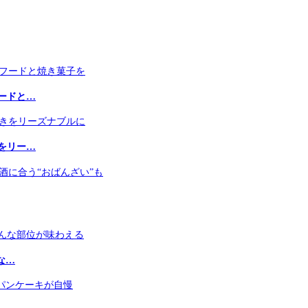
ードと…
をリー…
な…