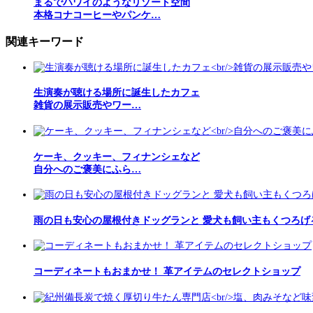
まるでハワイのようなリゾート空間
本格コナコーヒーやパンケ…
関連キーワード
生演奏が聴ける場所に誕生したカフェ
雑貨の展示販売やワー…
ケーキ、クッキー、フィナンシェなど
自分へのご褒美にふら…
雨の日も安心の屋根付きドッグランと 愛犬も飼い主もくつろげ
コーディネートもおまかせ！ 革アイテムのセレクトショップ