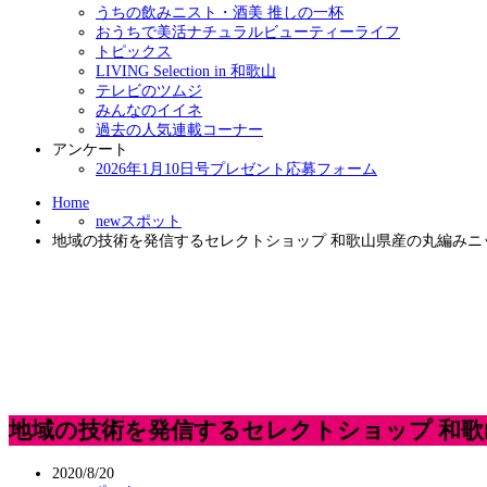
うちの飲みニスト・酒美 推しの一杯
おうちで美活ナチュラルビューティーライフ
トピックス
LIVING Selection in 和歌山
テレビのツムジ
みんなのイイネ
過去の人気連載コーナー
アンケート
2026年1月10日号プレゼント応募フォーム
Home
newスポット
地域の技術を発信するセレクトショップ 和歌山県産の丸編みニ
地域の技術を発信するセレクトショップ 和
2020/8/20