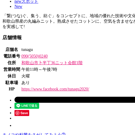
newスポット
New
「繋(つな)ぐ、集う、紡ぐ」をコンセプトに、地域の優れた技術や文化
和歌山県産の丸編みニット。熟成させたコットンに、空気を含ませなが
を実感して!
店舗情報
店舗名
tunagu
電話番号
090(5050)0240
住所
和歌山市卜半丁36ニット会館1階
営業時間
午前11時～午後7時
休日
火曜
駐車場
あり
HP
https://www.facebook.com/tunagu2020/
Save
キノコや粘菌をさがしてみよう②