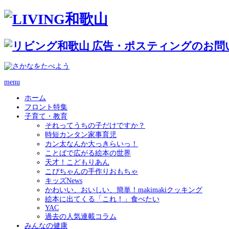
menu
ホーム
フロント特集
子育て・教育
それってうちの子だけですか？
時短カンタン家事育児
カン太なんか大っきらいっ！
ことばで広がる絵本の世界
天才！こどもりあん
こぴちゃんの手作りおもちゃ
キッズNews
かわいい、おいしい、簡単！makimakiクッキング
絵本に出てくる「これ！」食べたい
YAC
過去の人気連載コラム
みんなの健康