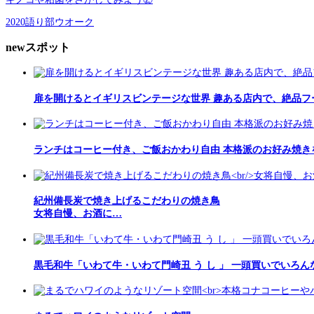
2020語り部ウオーク
newスポット
扉を開けるとイギリスビンテージな世界 趣ある店内で、絶品フ
ランチはコーヒー付き、ご飯おかわり自由 本格派のお好み焼き
紀州備長炭で焼き上げるこだわりの焼き鳥
女将自慢、お酒に…
黒毛和牛「いわて牛・いわて門崎丑 う し 」 一頭買いでいろん