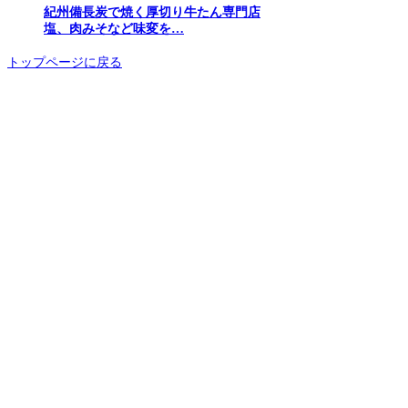
紀州備長炭で焼く厚切り牛たん専門店
塩、肉みそなど味変を…
トップページに戻る