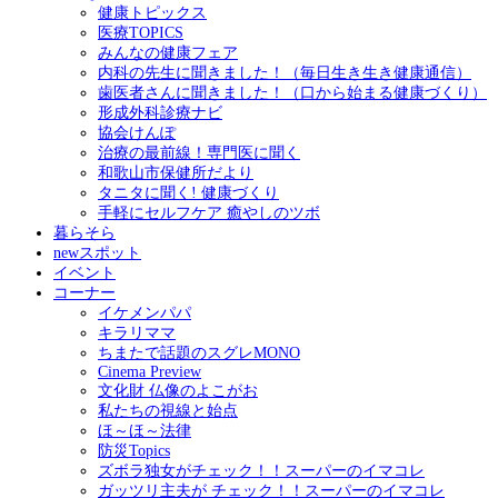
健康トピックス
医療TOPICS
みんなの健康フェア
内科の先生に聞きました！（毎日生き生き健康通信）
歯医者さんに聞きました！（口から始まる健康づくり）
形成外科診療ナビ
協会けんぽ
治療の最前線！専門医に聞く
和歌山市保健所だより
タニタに聞く! 健康づくり
手軽にセルフケア 癒やしのツボ
暮らそら
newスポット
イベント
コーナー
イケメンパパ
キラリママ
ちまたで話題のスグレMONO
Cinema Preview
文化財 仏像のよこがお
私たちの視線と始点
ほ～ほ～法律
防災Topics
ズボラ独女がチェック！！スーパーのイマコレ
ガッツリ主夫が チェック！！スーパーのイマコレ