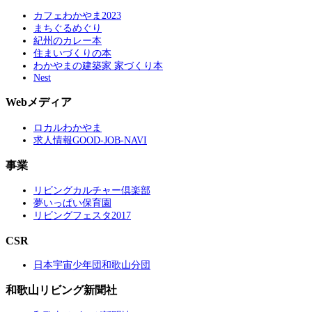
カフェわかやま2023
まちぐるめぐり
紀州のカレー本
住まいづくりの本
わかやまの建築家 家づくり本
Nest
Webメディア
ロカルわかやま
求人情報GOOD-JOB-NAVI
事業
リビングカルチャー倶楽部
夢いっぱい保育園
リビングフェスタ2017
CSR
日本宇宙少年団和歌山分団
和歌山リビング新聞社