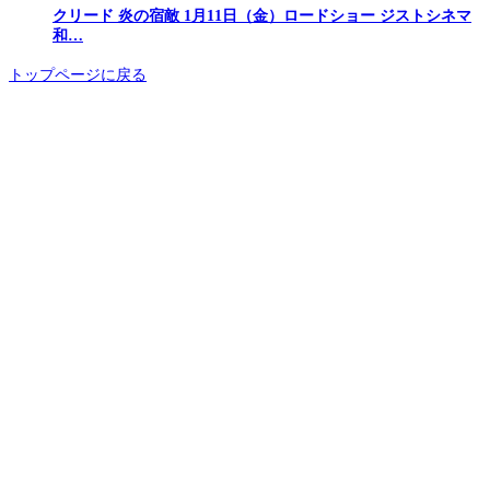
クリード 炎の宿敵 1月11日（金）ロードショー ジストシネマ
和…
トップページに戻る