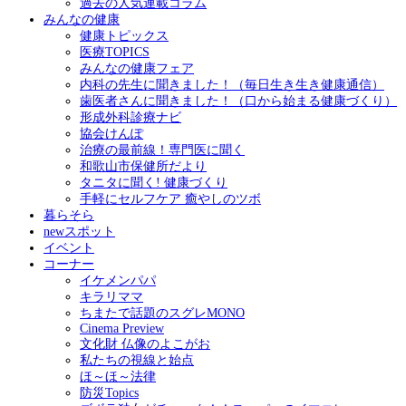
過去の人気連載コラム
みんなの健康
健康トピックス
医療TOPICS
みんなの健康フェア
内科の先生に聞きました！（毎日生き生き健康通信）
歯医者さんに聞きました！（口から始まる健康づくり）
形成外科診療ナビ
協会けんぽ
治療の最前線！専門医に聞く
和歌山市保健所だより
タニタに聞く! 健康づくり
手軽にセルフケア 癒やしのツボ
暮らそら
newスポット
イベント
コーナー
イケメンパパ
キラリママ
ちまたで話題のスグレMONO
Cinema Preview
文化財 仏像のよこがお
私たちの視線と始点
ほ～ほ～法律
防災Topics