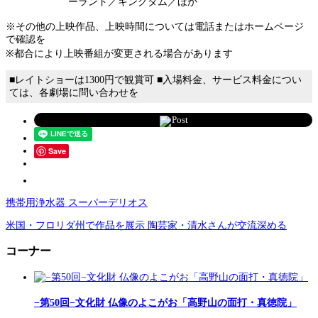
ーランド／キングダム／ほか
※その他の上映作品、上映時間については電話またはホームページ
で確認を
※都合により上映番組が変更される場合があります
■レイトショーは1300円で観賞可 ■入場料金、サービス料金につい
ては、各劇場に問い合わせを
Post
Save
携帯用浄水器 スーパーデリオス
米国・フロリダ州で作品を展示 陶芸家・清水さんが交流深める
コーナー
−第50回−文化財 仏像のよこがお「高野山の面打・真徳院」