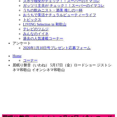
ズボラ独女がチェック！！スーパーのイマコレ
ガッツリ主夫が チェック！！スーパーのイマコレ
うちの飲みニスト・酒美 推しの一杯
おうちで美活ナチュラルビューティーライフ
トピックス
LIVING Selection in 和歌山
テレビのツムジ
みんなのイイネ
過去の人気連載コーナー
アンケート
2026年1月10日号プレゼント応募フォーム
Home
コーナー
居眠り磐音（いわね） 5月17日（金）ロードショー ジストシ
ネマ和歌山 イオンシネマ和歌山