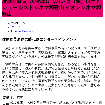
居眠り磐音（いわね） 5月17日（金）ロード
ショー ジストシネマ和歌山 イオンシネマ和
歌山
2019/5/16
コーナー
Cinema Preview
佐伯泰英原作の時代劇エンターテインメント
累計2000万部を突破する、佐伯泰英の時代小説シリーズ「居眠り
磐音」が、豪華キャストで映画化。「空飛ぶタイヤ」などの本木克
英監督がメガホンを取り、松坂桃李が時代劇初主演を果たします。
坂崎磐音は、故郷の豊後関前藩で起きた、ある悲しい事件をきっ
かけに脱藩し、浪人の身に。江戸で長屋暮らしを始め、昼はうなぎ
屋、夜は両替屋の用心棒の職を得ます。穏やかな性格で、誰に対し
ても礼節を重んじ、剣の腕も立つ磐音は、しだいに周囲から信頼さ
れるように。そんな折、幕府が流通させた新貨幣を巡る陰謀に巻き
込まれた磐音は、江戸で出会った大切な人たちを守るため、悲しみ
を抱えながら悪に立ち向かいます。
監督
本木克英
松坂桃李／木村文乃／芳根京子／柄本佑／杉野遥亮／佐々木蔵
出演