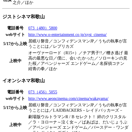
之介／ほか
ジストシネマ和歌山
電話番号
073（480）5800
webサイト
http://www.o-entertainment.co.jp/xyst_cinema/
居眠り磐音／コンフィデンスマンJP／うちの執事が言
5/17から上映
うことには／レプリカズ
オーヴァーロード（R15+）／チア男子!!／轢き逃げ 最
高の最悪な日／僕に、会いたかった／ソローキンの見
上映中
た桜／アベンジャーズ エンドゲーム／名探偵コナン
紺青の拳／ほか
イオンシネマ和歌山
電話番号
073（456）5055
webサイト
http://www.aeoncinema.com/cinema/wakayama/
居眠り磐音／コンフィデンスマンJP／うちの執事が言
5/17から上映
うことには／LAIDBACKERS－レイドバッカーズ－
劇場版ウルトラマンR / B セレクト！ 絆のクリスタル
／ラ・ヨローナ～泣く女～／ばあばは、だいじょうぶ
上映中
／アベンジャーズ エンドゲーム／バースデー・ワンダ