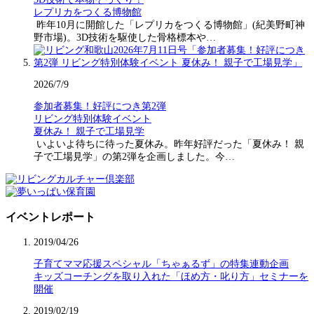
レプリカをつくる博物館
昨年10月に開館した「レプリカをつくる博物館」(紀美野町神
野市場)。3D技術を駆使した骨格標本や…
2026/7/9
参加者募集！好評につき第2弾
リビング特別体験イベント
夏休み！ 親子で工場見学
いよいよ待ちに待った夏休み。昨年好評だった「夏休み！ 親
子で工場見学」の第2弾を企画しました。今…
イベントレポート
2019/04/26
子育てママ応援スペシャル「ちゃぁるず」の特集連動企画
キッズコーチングを取り入れた「ほめ方・叱り方」セミナーを
開催
2019/02/19