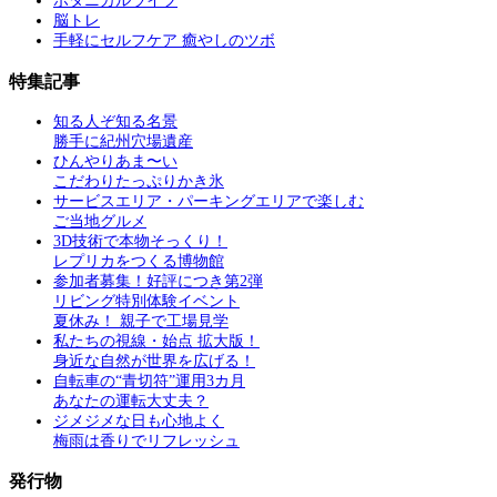
ボタニカルライフ
脳トレ
手軽にセルフケア 癒やしのツボ
特集記事
知る人ぞ知る名景
勝手に紀州穴場遺産
ひんやりあま〜い
こだわりたっぷりかき氷
サービスエリア・パーキングエリアで楽しむ
ご当地グルメ
3D技術で本物そっくり！
レプリカをつくる博物館
参加者募集！好評につき第2弾
リビング特別体験イベント
夏休み！ 親子で工場見学
私たちの視線・始点 拡大版！
身近な自然が世界を広げる！
自転車の“青切符”運用3カ月
あなたの運転大丈夫？
ジメジメな日も心地よく
梅雨は香りでリフレッシュ
発行物