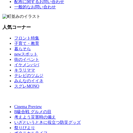
配布に関するお問い合わせ
一般的なお問い合わせ
人気コーナー
フロント特集
子育て・教育
暮らそら
newスポット
街のイベント
イケメンパパ
キラリママ
テレビのツムジ
みんなのイイネ
スグレMONO
Cinema Preview
B級合戦 グルメの目
考えよう災害時の備え
いざというときに役立つ防災グッズ
祭りびより