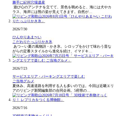
勝手に紀州穴場遺産
遊び心のアンテナを立てて、景色を眺めると、海には犬やカ
ラス、海岸には熊の姿が見えてきます。自然が…
2026/7/30
ひんやりあま〜い
こだわりたっぷりかき氷
あつ～い夏の風物詩・かき氷。シロップをかけて味わう昔な
がらの定番スタイルから進化を続け、イマドキ…
2026/7/23
サービスエリア・パーキングエリアで楽しむ
ご当地グルメ
夏休み、高速道路を利用する人も多いのでは。今回は近畿エリ
アのリビング新聞編集部の合同企画。5府県の…
2026/7/16
3D技術で本物そっくり！