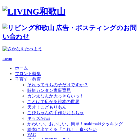
menu
ホーム
フロント特集
子育て・教育
それってうちの子だけですか？
時短カンタン家事育児
カン太なんか大っきらいっ！
ことばで広がる絵本の世界
天才！こどもりあん
こぴちゃんの手作りおもちゃ
キッズNews
かわいい、おいしい、簡単！makimakiクッキング
絵本に出てくる「これ！」食べたい
YAC