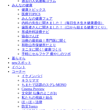
過去の人気連載コラム
みんなの健康
健康トピックス
医療TOPICS
みんなの健康フェア
内科の先生に聞きました！（毎日生き生き健康通信）
歯医者さんに聞きました！（口から始まる健康づくり）
形成外科診療ナビ
協会けんぽ
治療の最前線！専門医に聞く
和歌山市保健所だより
タニタに聞く! 健康づくり
手軽にセルフケア 癒やしのツボ
暮らそら
newスポット
イベント
コーナー
イケメンパパ
キラリママ
ちまたで話題のスグレMONO
Cinema Preview
文化財 仏像のよこがお
私たちの視線と始点
ほ～ほ～法律
防災Topics