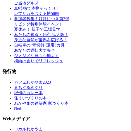
ご当地グルメ
3D技術で本物そっくり！
レプリカをつくる博物館
参加者募集！好評につき第2弾
リビング特別体験イベント
夏休み！ 親子で工場見学
私たちの視線・始点 拡大版！
身近な自然が世界を広げる！
自転車の“青切符”運用3カ月
あなたの運転大丈夫？
ジメジメな日も心地よく
梅雨は香りでリフレッシュ
発行物
カフェわかやま2023
まちぐるめぐり
紀州のカレー本
住まいづくりの本
わかやまの建築家 家づくり本
Nest
Webメディア
ロカルわかやま