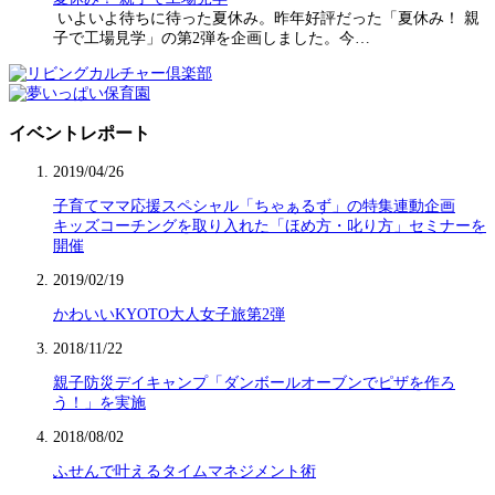
いよいよ待ちに待った夏休み。昨年好評だった「夏休み！ 親
子で工場見学」の第2弾を企画しました。今…
イベントレポート
2019/04/26
子育てママ応援スペシャル「ちゃぁるず」の特集連動企画
キッズコーチングを取り入れた「ほめ方・叱り方」セミナーを
開催
2019/02/19
かわいいKYOTO大人女子旅第2弾
2018/11/22
親子防災デイキャンプ「ダンボールオーブンでピザを作ろ
う！」を実施
2018/08/02
ふせんで叶えるタイムマネジメント術