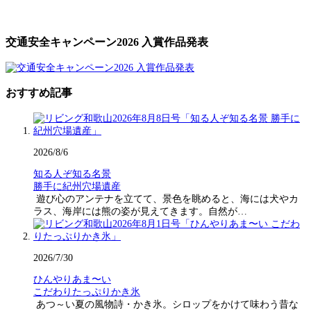
交通安全キャンペーン2026 入賞作品発表
おすすめ記事
2026/8/6
知る人ぞ知る名景
勝手に紀州穴場遺産
遊び心のアンテナを立てて、景色を眺めると、海には犬やカ
ラス、海岸には熊の姿が見えてきます。自然が…
2026/7/30
ひんやりあま〜い
こだわりたっぷりかき氷
あつ～い夏の風物詩・かき氷。シロップをかけて味わう昔な