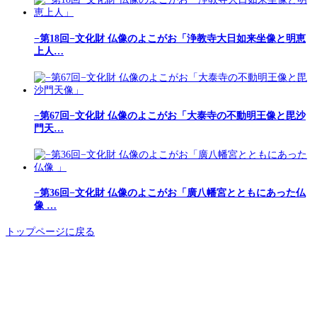
−第18回−文化財 仏像のよこがお「浄教寺大日如来坐像と明恵
上人…
−第67回−文化財 仏像のよこがお「大泰寺の不動明王像と毘沙
門天…
−第36回−文化財 仏像のよこがお「廣八幡宮とともにあった仏
像 …
トップページに戻る