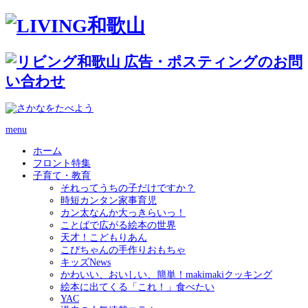
menu
ホーム
フロント特集
子育て・教育
それってうちの子だけですか？
時短カンタン家事育児
カン太なんか大っきらいっ！
ことばで広がる絵本の世界
天才！こどもりあん
こぴちゃんの手作りおもちゃ
キッズNews
かわいい、おいしい、簡単！makimakiクッキング
絵本に出てくる「これ！」食べたい
YAC