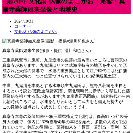
−第59回−文化財 仏像のよこがお「尾鷲・真
巖寺薬師如来坐像と地域史」
2024/10/31
コーナー
文化財 仏像のよこがお
真巖寺薬師如来坐像(撮影・提供=瀧川和也さん)
三重県尾鷲市九鬼町、九鬼漁港の集落の最も高いところに曹洞宗の
真巖寺があります。九鬼浦はリアス式海岸特有の地形を生かして形
成された天然の良港で、水運の重要拠点として江戸時代には紀伊藩
領内の三大港の一つと位置づけられていました(紀伊続風土記)。
中世、九鬼浦を本拠とする水軍領主九鬼氏は、熊野八荘司を出自と
するという説と(寛政重修諸家譜)、南北朝時代に伊勢より移住した藤
原隆信を祖とする説があります(九鬼宗家正系図略)。鎌倉時代から南
北朝時代ごろには、水運をなりわいとして武力をも備えた勢力が、
この良港を拠点として成長していたようです。
真巌寺本尊の薬師如来坐像(三重県指定文化財)は、像高91・9㌢の等
身大の像で、像内に1329(嘉暦4)年の年紀を始め、多数の人名が記さ
れています。銘記の冒頭に、薬師如来を「長西・若別当・高利・安
王女・若太夫ら□衆等(□は欠字)」の願意に基づいて造立することが述