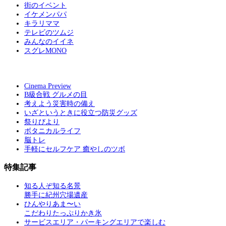
街のイベント
イケメンパパ
キラリママ
テレビのツムジ
みんなのイイネ
スグレMONO
Cinema Preview
B級合戦 グルメの目
考えよう災害時の備え
いざというときに役立つ防災グッズ
祭りびより
ボタニカルライフ
脳トレ
手軽にセルフケア 癒やしのツボ
特集記事
知る人ぞ知る名景
勝手に紀州穴場遺産
ひんやりあま〜い
こだわりたっぷりかき氷
サービスエリア・パーキングエリアで楽しむ