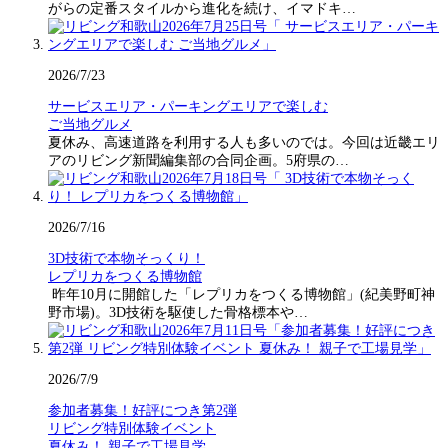
がらの定番スタイルから進化を続け、イマドキ…
2026/7/23
サービスエリア・パーキングエリアで楽しむ
ご当地グルメ
夏休み、高速道路を利用する人も多いのでは。今回は近畿エリ
アのリビング新聞編集部の合同企画。5府県の…
2026/7/16
3D技術で本物そっくり！
レプリカをつくる博物館
昨年10月に開館した「レプリカをつくる博物館」(紀美野町神
野市場)。3D技術を駆使した骨格標本や…
2026/7/9
参加者募集！好評につき第2弾
リビング特別体験イベント
夏休み！ 親子で工場見学