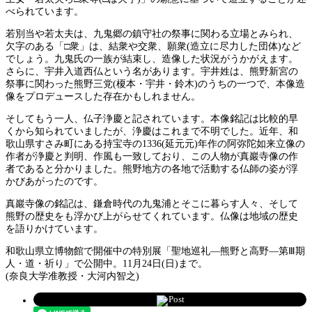
べられています。
若別当や若太夫は、九鬼郷の鎮守社の祭事に関わる立場とみられ、
欠字のある「□衆」は、結衆や交衆、願衆(造立に尽力した団体)など
でしょう。九鬼氏の一族が結束し、造像した状況がうかがえます。
さらに、宇井入道西仏という名があります。宇井姓は、熊野新宮の
祭事に関わった熊野三党(榎本・宇井・鈴木)のうちの一つで、本像造
像をプロデュースした存在かもしれません。
そしてもう一人、仏子浄慶と記されています。本像銘記は比較的早
くから知られていましたが、浄慶はこれまで不明でした。近年、和
歌山県すさみ町にある持宝寺の1336(延元元)年作の阿弥陀如来立像の
作者が浄慶と判明、作風も一致しており、この人物が真巖寺像の作
者であると分かりました。熊野地方の各地で活動する仏師の姿が浮
かびあがったのです。
真巖寺像の銘記は、鎌倉時代の九鬼浦とそこに暮らす人々、そして
熊野の歴史をも浮かび上がらせてくれています。仏像は地域の歴史
を語りかけています。
和歌山県立博物館で開催中の特別展「聖地巡礼―熊野と高野―第Ⅲ期
人・道・祈り」で公開中。11月24日(日)まで。
(奈良大学准教授・大河内智之)
Post