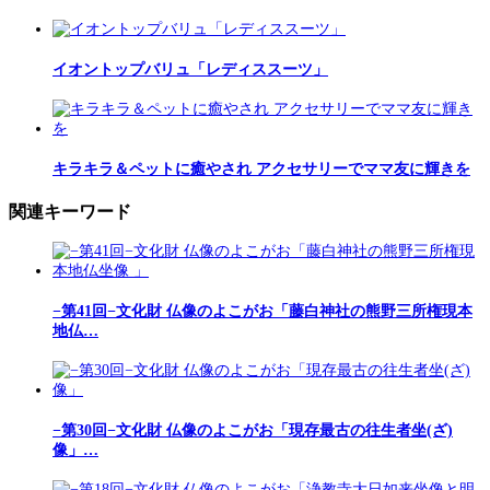
イオントップバリュ「レディススーツ」
キラキラ＆ペットに癒やされ アクセサリーでママ友に輝きを
関連キーワード
−第41回−文化財 仏像のよこがお「藤白神社の熊野三所権現本
地仏…
−第30回−文化財 仏像のよこがお「現存最古の往生者坐(ざ)
像」…