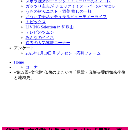
ズボラ独女がチェック！！スーパーのイマコレ
ガッツリ主夫が チェック！！スーパーのイマコレ
うちの飲みニスト・酒美 推しの一杯
おうちで美活ナチュラルビューティーライフ
トピックス
LIVING Selection in 和歌山
テレビのツムジ
みんなのイイネ
過去の人気連載コーナー
アンケート
2026年1月10日号プレゼント応募フォーム
Home
コーナー
−第59回−文化財 仏像のよこがお「尾鷲・真巖寺薬師如来坐像
と地域史」