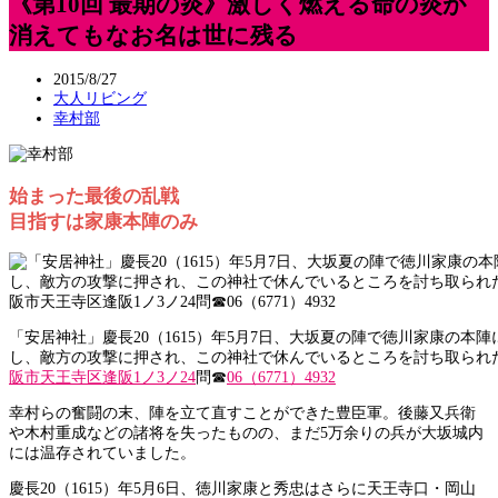
《第10回 最期の炎》激しく燃える命の炎が
消えてもなお名は世に残る
2015/8/27
大人リビング
幸村部
始まった最後の乱戦
目指すは家康本陣のみ
「安居神社」慶長20（1615）年5月7日、大坂夏の陣で徳川家康の本
し、敵方の攻撃に押され、この神社で休んでいるところを討ち取られ
阪市天王寺区逢阪1ノ3ノ24
問☎
06（6771）4932
幸村らの奮闘の末、陣を立て直すことができた豊臣軍。後藤又兵衛
や木村重成などの諸将を失ったものの、まだ5万余りの兵が大坂城内
には温存されていました。
慶長20（1615）年5月6日、徳川家康と秀忠はさらに天王寺口・岡山