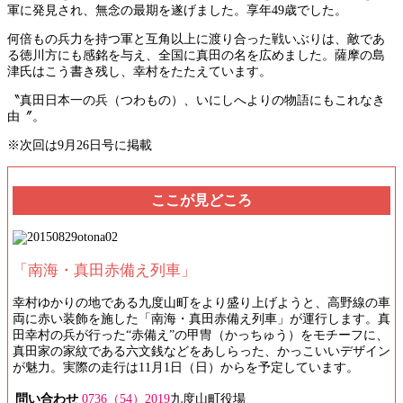
軍に発見され、無念の最期を遂げました。享年49歳でした。
何倍もの兵力を持つ軍と互角以上に渡り合った戦いぶりは、敵であ
る徳川方にも感銘を与え、全国に真田の名を広めました。薩摩の島
津氏はこう書き残し、幸村をたたえています。
〝真田日本一の兵（つわもの）、いにしへよりの物語にもこれなき
由〞。
※次回は9月26日号に掲載
ここが見どころ
「南海・真田赤備え列車」
幸村ゆかりの地である九度山町をより盛り上げようと、高野線の車
両に赤い装飾を施した「南海・真田赤備え列車」が運行します。真
田幸村の兵が行った“赤備え”の甲冑（かっちゅう）をモチーフに、
真田家の家紋である六文銭などをあしらった、かっこいいデザイン
が魅力。実際の走行は11月1日（日）からを予定しています。
問い合わせ
0736（54）2019
九度山町役場