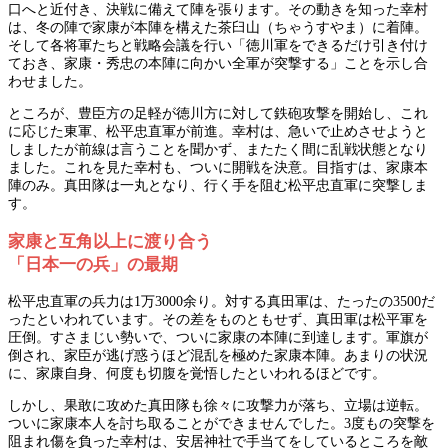
口へと近付き、決戦に備えて陣を張ります。その動きを知った幸村
は、冬の陣で家康が本陣を構えた茶臼山（ちゃうすやま）に着陣。
そして各将軍たちと戦略会議を行い「徳川軍をできるだけ引き付け
ておき、家康・秀忠の本陣に向かい全軍が突撃する」ことを示し合
わせました。
ところが、豊臣方の足軽が徳川方に対して鉄砲攻撃を開始し、これ
に応じた東軍、松平忠直軍が前進。幸村は、急いで止めさせようと
しましたが前線は言うことを聞かず、またたく間に乱戦状態となり
ました。これを見た幸村も、ついに開戦を決意。目指すは、家康本
陣のみ。真田隊は一丸となり、行く手を阻む松平忠直軍に突撃しま
す。
家康と互角以上に渡り合う
「日本一の兵」の最期
松平忠直軍の兵力は1万3000余り。対する真田軍は、たったの3500だ
ったといわれています。その差をものともせず、真田軍は松平軍を
圧倒。すさまじい勢いで、ついに家康の本陣に到達します。軍旗が
倒され、家臣が逃げ惑うほど混乱を極めた家康本陣。あまりの状況
に、家康自身、何度も切腹を覚悟したといわれるほどです。
しかし、果敢に攻めた真田隊も徐々に攻撃力が落ち、立場は逆転。
ついに家康本人を討ち取ることができませんでした。3度もの突撃を
阻まれ傷を負った幸村は、安居神社で手当てをしているところを敵