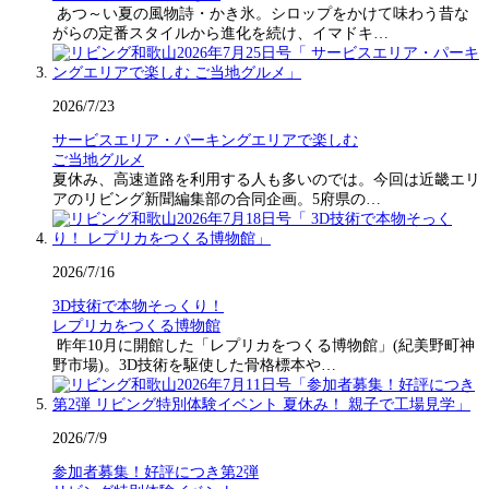
あつ～い夏の風物詩・かき氷。シロップをかけて味わう昔な
がらの定番スタイルから進化を続け、イマドキ…
2026/7/23
サービスエリア・パーキングエリアで楽しむ
ご当地グルメ
夏休み、高速道路を利用する人も多いのでは。今回は近畿エリ
アのリビング新聞編集部の合同企画。5府県の…
2026/7/16
3D技術で本物そっくり！
レプリカをつくる博物館
昨年10月に開館した「レプリカをつくる博物館」(紀美野町神
野市場)。3D技術を駆使した骨格標本や…
2026/7/9
参加者募集！好評につき第2弾