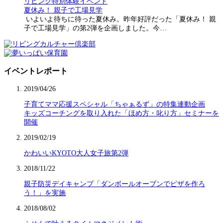
リビング特別体験イベント
夏休み！ 親子で工場見学
いよいよ待ちに待った夏休み。昨年好評だった「夏休み！ 親
子で工場見学」の第2弾を企画しました。今…
イベントレポート
2019/04/26
子育てママ応援スペシャル「ちゃぁるず」の特集連動企画
キッズコーチングを取り入れた「ほめ方・叱り方」セミナーを
開催
2019/02/19
かわいいKYOTO大人女子旅第2弾
2018/11/22
親子防災デイキャンプ「ダンボールオーブンでピザを作ろ
う！」を実施
2018/08/02