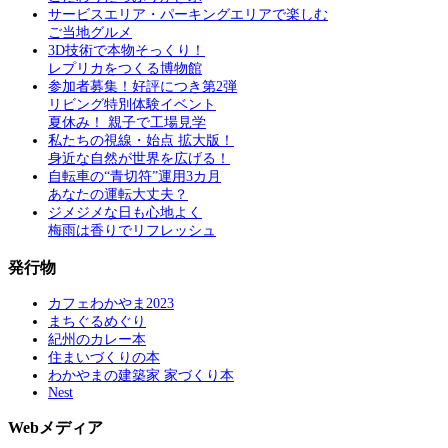
サービスエリア・パーキングエリアで楽しむ
ご当地グルメ
3D技術で本物そっくり！
レプリカをつくる博物館
参加者募集！好評につき第2弾
リビング特別体験イベント
夏休み！ 親子で工場見学
私たちの視線・始点 拡大版！
身近な自然が世界を広げる！
自転車の“青切符”運用3カ月
あなたの運転大丈夫？
ジメジメな日も心地よく
梅雨は香りでリフレッシュ
発行物
カフェわかやま2023
まちぐるめぐり
紀州のカレー本
住まいづくりの本
わかやまの建築家 家づくり本
Nest
Webメディア