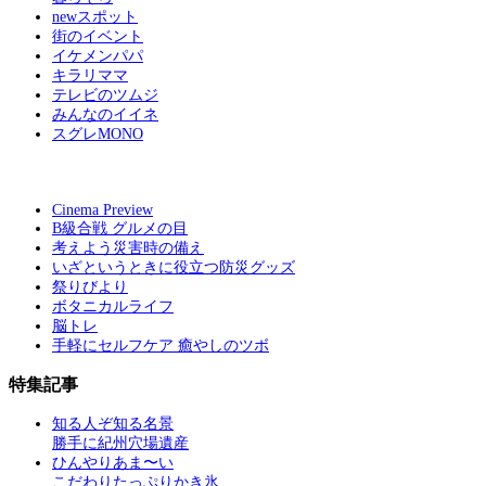
newスポット
街のイベント
イケメンパパ
キラリママ
テレビのツムジ
みんなのイイネ
スグレMONO
Cinema Preview
B級合戦 グルメの目
考えよう災害時の備え
いざというときに役立つ防災グッズ
祭りびより
ボタニカルライフ
脳トレ
手軽にセルフケア 癒やしのツボ
特集記事
知る人ぞ知る名景
勝手に紀州穴場遺産
ひんやりあま〜い
こだわりたっぷりかき氷