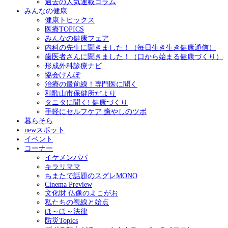
過去の人気連載コラム
みんなの健康
健康トピックス
医療TOPICS
みんなの健康フェア
内科の先生に聞きました！（毎日生き生き健康通信）
歯医者さんに聞きました！（口から始まる健康づくり）
形成外科診療ナビ
協会けんぽ
治療の最前線！専門医に聞く
和歌山市保健所だより
タニタに聞く! 健康づくり
手軽にセルフケア 癒やしのツボ
暮らそら
newスポット
イベント
コーナー
イケメンパパ
キラリママ
ちまたで話題のスグレMONO
Cinema Preview
文化財 仏像のよこがお
私たちの視線と始点
ほ～ほ～法律
防災Topics