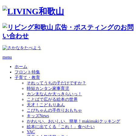
menu
ホーム
フロント特集
子育て・教育
それってうちの子だけですか？
時短カンタン家事育児
カン太なんか大っきらいっ！
ことばで広がる絵本の世界
天才！こどもりあん
こぴちゃんの手作りおもちゃ
キッズNews
かわいい、おいしい、簡単！makimakiクッキング
絵本に出てくる「これ！」食べたい
YAC