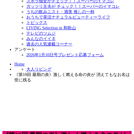
ズボラ独女がチェック！！スーパーのイマコレ
ガッツリ主夫が チェック！！スーパーのイマコレ
うちの飲みニスト・酒美 推しの一杯
おうちで美活ナチュラルビューティーライフ
トピックス
LIVING Selection in 和歌山
テレビのツムジ
みんなのイイネ
過去の人気連載コーナー
アンケート
2026年1月10日号プレゼント応募フォーム
Home
大人リビング
《第10回 最期の炎》激しく燃える命の炎が 消えてもなお名は
世に残る