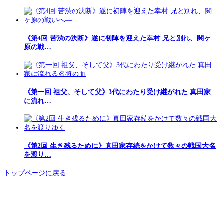
《第4回 苦渋の決断》遂に初陣を迎えた幸村 兄と別れ、関ヶ
原の戦…
《第一回 祖父、そして父》3代にわたり受け継がれた 真田家
に流れ…
《第2回 生き残るために》真田家存続をかけて数々の戦国大名
を渡り…
トップページに戻る