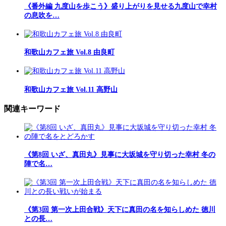
《番外編 九度山を歩こう》盛り上がりを見せる九度山で幸村
の息吹を…
和歌山カフェ旅 Vol.8 由良町
和歌山カフェ旅 Vol.11 高野山
関連キーワード
《第8回 いざ、真田丸》見事に大坂城を守り切った幸村 冬の
陣で名…
《第3回 第一次上田合戦》天下に真田の名を知らしめた 徳川
との長…