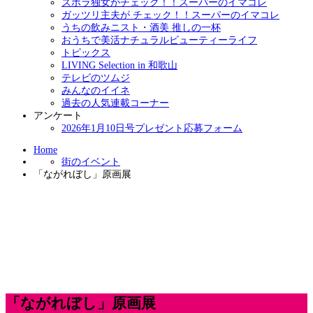
ズボラ独女がチェック！！スーパーのイマコレ
ガッツリ主夫が チェック！！スーパーのイマコレ
うちの飲みニスト・酒美 推しの一杯
おうちで美活ナチュラルビューティーライフ
トピックス
LIVING Selection in 和歌山
テレビのツムジ
みんなのイイネ
過去の人気連載コーナー
アンケート
2026年1月10日号プレゼント応募フォーム
Home
街のイベント
「ながれぼし」原画展
「ながれぼし」原画展