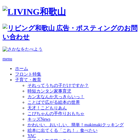
menu
ホーム
フロント特集
子育て・教育
それってうちの子だけですか？
時短カンタン家事育児
カン太なんか大っきらいっ！
ことばで広がる絵本の世界
天才！こどもりあん
こぴちゃんの手作りおもちゃ
キッズNews
かわいい、おいしい、簡単！makimakiクッキング
絵本に出てくる「これ！」食べたい
YAC