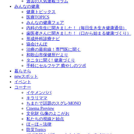
過去の人気連載コラム
みんなの健康
健康トピックス
医療TOPICS
みんなの健康フェア
内科の先生に聞きました！（毎日生き生き健康通信）
歯医者さんに聞きました！（口から始まる健康づくり）
形成外科診療ナビ
協会けんぽ
治療の最前線！専門医に聞く
和歌山市保健所だより
タニタに聞く! 健康づくり
手軽にセルフケア 癒やしのツボ
暮らそら
newスポット
イベント
コーナー
イケメンパパ
キラリママ
ちまたで話題のスグレMONO
Cinema Preview
文化財 仏像のよこがお
私たちの視線と始点
ほ～ほ～法律
防災Topics