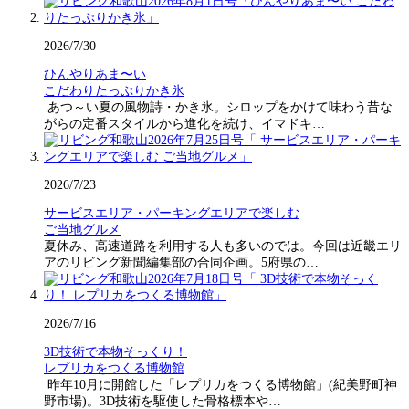
2026/7/30
ひんやりあま〜い
こだわりたっぷりかき氷
あつ～い夏の風物詩・かき氷。シロップをかけて味わう昔な
がらの定番スタイルから進化を続け、イマドキ…
2026/7/23
サービスエリア・パーキングエリアで楽しむ
ご当地グルメ
夏休み、高速道路を利用する人も多いのでは。今回は近畿エリ
アのリビング新聞編集部の合同企画。5府県の…
2026/7/16
3D技術で本物そっくり！
レプリカをつくる博物館
昨年10月に開館した「レプリカをつくる博物館」(紀美野町神
野市場)。3D技術を駆使した骨格標本や…