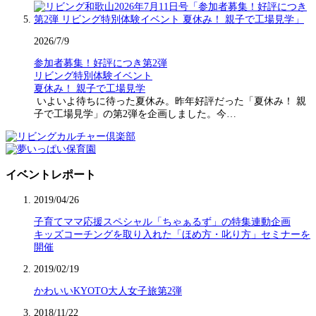
2026/7/9
参加者募集！好評につき第2弾
リビング特別体験イベント
夏休み！ 親子で工場見学
いよいよ待ちに待った夏休み。昨年好評だった「夏休み！ 親
子で工場見学」の第2弾を企画しました。今…
イベントレポート
2019/04/26
子育てママ応援スペシャル「ちゃぁるず」の特集連動企画
キッズコーチングを取り入れた「ほめ方・叱り方」セミナーを
開催
2019/02/19
かわいいKYOTO大人女子旅第2弾
2018/11/22