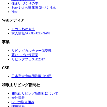
住まいづくりの本
わかやまの建築家 家づくり本
Nest
Webメディア
ロカルわかやま
求人情報GOOD-JOB-NAVI
事業
リビングカルチャー倶楽部
夢いっぱい保育園
リビングフェスタ2017
CSR
日本宇宙少年団和歌山分団
和歌山リビング新聞社
和歌山リビング新聞社について
会社情報
CSRの取り組み
採用情報