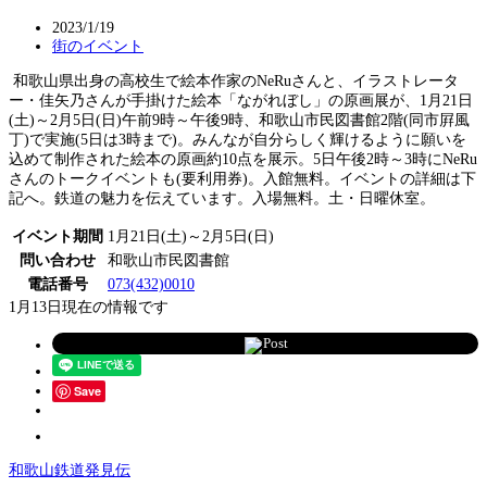
2023/1/19
街のイベント
和歌山県出身の高校生で絵本作家のNeRuさんと、イラストレータ
ー・佳矢乃さんが手掛けた絵本「ながれぼし」の原画展が、1月21日
(土)～2月5日(日)午前9時～午後9時、和歌山市民図書館2階(同市屛風
丁)で実施(5日は3時まで)。みんなが自分らしく輝けるように願いを
込めて制作された絵本の原画約10点を展示。5日午後2時～3時にNeRu
さんのトークイベントも(要利用券)。入館無料。イベントの詳細は下
記へ。鉄道の魅力を伝えています。入場無料。土・日曜休室。
イベント期間
1月21日(土)～2月5日(日)
問い合わせ
和歌山市民図書館
電話番号
073(432)0010
1月13日現在の情報です
Post
Save
和歌山鉄道発見伝