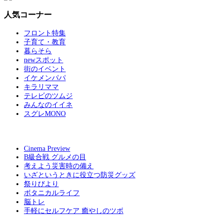
人気コーナー
フロント特集
子育て・教育
暮らそら
newスポット
街のイベント
イケメンパパ
キラリママ
テレビのツムジ
みんなのイイネ
スグレMONO
Cinema Preview
B級合戦 グルメの目
考えよう災害時の備え
いざというときに役立つ防災グッズ
祭りびより
ボタニカルライフ
脳トレ
手軽にセルフケア 癒やしのツボ