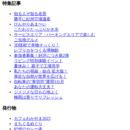
特集記事
知る人ぞ知る名景
勝手に紀州穴場遺産
ひんやりあま〜い
こだわりたっぷりかき氷
サービスエリア・パーキングエリアで楽しむ
ご当地グルメ
3D技術で本物そっくり！
レプリカをつくる博物館
参加者募集！好評につき第2弾
リビング特別体験イベント
夏休み！ 親子で工場見学
私たちの視線・始点 拡大版！
身近な自然が世界を広げる！
自転車の“青切符”運用3カ月
あなたの運転大丈夫？
ジメジメな日も心地よく
梅雨は香りでリフレッシュ
発行物
カフェわかやま2023
まちぐるめぐり
紀州のカレー本