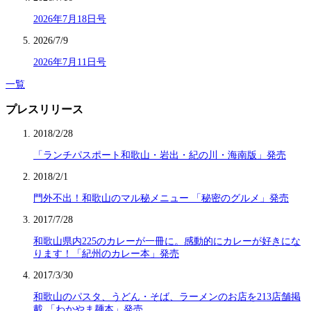
2026年7月18日号
2026/7/9
2026年7月11日号
一覧
プレスリリース
2018/2/28
「ランチパスポート和歌山・岩出・紀の川・海南版」発売
2018/2/1
門外不出！和歌山のマル秘メニュー 「秘密のグルメ」発売
2017/7/28
和歌山県内225のカレーが一冊に。感動的にカレーが好きにな
ります！「紀州のカレー本」発売
2017/3/30
和歌山のパスタ、うどん・そば、ラーメンのお店を213店舗掲
載 「わかやま麺本」発売