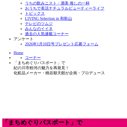
うちの飲みニスト・酒美 推しの一杯
おうちで美活ナチュラルビューティーライフ
トピックス
LIVING Selection in 和歌山
テレビのツムジ
みんなのイイネ
過去の人気連載コーナー
アンケート
2026年1月10日号プレゼント応募フォーム
Home
コーナー
「まちめぐりパスポート」で
紀の川市粉河の魅力を再発見！
化粧品メーカー・桃谷順天館が企画・プロデュース
「まちめぐりパスポート」で