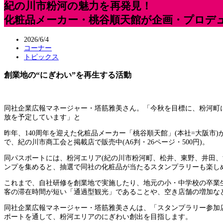
紀の川市粉河の魅力を再発見！
化粧品メーカー・桃谷順天館が企画・プロデ
2026/6/4
コーナー
トピックス
創業地の“にぎわい”を再生する活動
同社企業広報マネージャー・塔筋雅美さん。「今秋を目標に、粉河町
放を予定しています」と
昨年、140周年を迎えた化粧品メーカー「桃谷順天館」(本社=大阪市
で、紀の川市商工会と掲載店で販売中(A6判・26ページ・500円)。
同パスポートには、粉河エリア(紀の川市粉河町、松井、東野、井田、
ンプを集めると、抽選で同社の化粧品が当たるスタンプラリーも楽し
これまで、自社研修を創業地で実施したり、地元の小・中学校の卒業
客の滞在時間が短い「通過型観光」であることや、空き店舗の増加な
同社企業広報マネージャー・塔筋雅美さんは、「スタンプラリー参加
ポートを通して、粉河エリアのにぎわい創出を目指します。