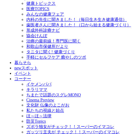
健康トピックス
医療TOPICS
みんなの健康フェア
内科の先生に聞きました！（毎日生き生き健康通信）
歯医者さんに聞きました！（口から始まる健康づくり）
形成外科診療ナビ
協会けんぽ
治療の最前線！専門医に聞く
和歌山市保健所だより
タニタに聞く! 健康づくり
手軽にセルフケア 癒やしのツボ
暮らそら
newスポット
イベント
コーナー
イケメンパパ
キラリママ
ちまたで話題のスグレMONO
Cinema Preview
文化財 仏像のよこがお
私たちの視線と始点
ほ～ほ～法律
防災Topics
ズボラ独女がチェック！！スーパーのイマコレ
ガッツリ主夫が チェック！！スーパーのイマコレ