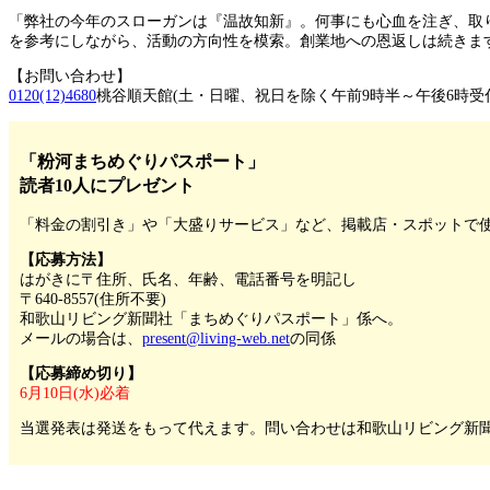
「弊社の今年のスローガンは『温故知新』。何事にも心血を注ぎ、取
を参考にしながら、活動の方向性を模索。創業地への恩返しは続きま
【お問い合わせ】
0120(12)4680
桃谷順天館(土・日曜、祝日を除く午前9時半～午後6時受
「粉河まちめぐりパスポート」
読者10人にプレゼント
「料金の割引き」や「大盛りサービス」など、掲載店・スポットで使
【応募方法】
はがきに〒住所、氏名、年齢、電話番号を明記し
〒640-8557(住所不要)
和歌山リビング新聞社「まちめぐりパスポート」係へ。
メールの場合は、
present@living-web.net
の同係
【応募締め切り】
6月10日(水)必着
当選発表は発送をもって代えます。問い合わせは和歌山リビング新