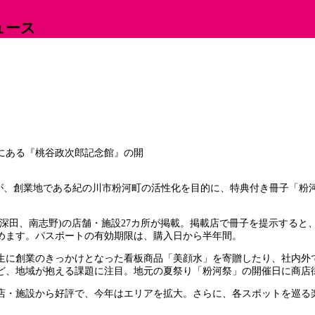
ュース
にある『桃谷政次郎記念館』の開
)が、創業地である紀の川市粉河町の活性化を目的に、特典付き冊子「粉河
深田、南志野)の店舗・施設27カ所が掲載。掲載店で冊子を提示する
めます。パスポートの有効期限は、購入日から半年間。
生に創業のきっかけとなった看板商品「美顔水」を寄贈したり、社内外で
ど、地域が抱える課題に注目。地元の夏祭り「粉河祭」の開催日に商店
店・施設から好評で、今年はエリアを拡大。さらに、各スポットを巡る