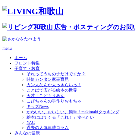
menu
ホーム
フロント特集
子育て・教育
それってうちの子だけですか？
時短カンタン家事育児
カン太なんか大っきらいっ！
ことばで広がる絵本の世界
天才！こどもりあん
こぴちゃんの手作りおもちゃ
キッズNews
かわいい、おいしい、簡単！makimakiクッキング
絵本に出てくる「これ！」食べたい
YAC
過去の人気連載コラム
みんなの健康