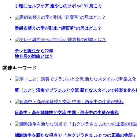
手軽にセルフケア 癒やしのツボ vol.31 肩こり
番組衣替えの季が到来 “超変革”の局はどこ？
テレビ誕生から72年
地方局の戦略とは？
関連キーワード
箏（こと）演奏でブラジルと交流 新たなスタイルで邦楽文化を
日高中・高が姉妹校と交流 中国・西安中の生徒が来和
捕鯨論争を新たな視点で 「おクジラさま ふたつの正義の物語」