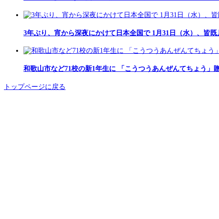
3年ぶり、宵から深夜にかけて日本全国で 1月31日（水）、皆既
和歌山市など71校の新1年生に 「こうつうあんぜんてちょう」
トップページに戻る