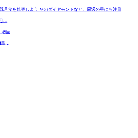
月…
贈呈…