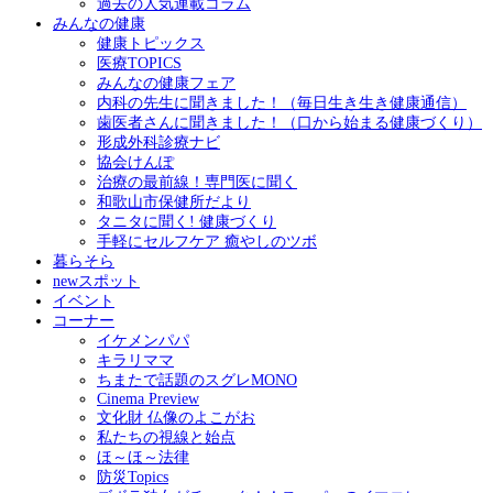
過去の人気連載コラム
みんなの健康
健康トピックス
医療TOPICS
みんなの健康フェア
内科の先生に聞きました！（毎日生き生き健康通信）
歯医者さんに聞きました！（口から始まる健康づくり）
形成外科診療ナビ
協会けんぽ
治療の最前線！専門医に聞く
和歌山市保健所だより
タニタに聞く! 健康づくり
手軽にセルフケア 癒やしのツボ
暮らそら
newスポット
イベント
コーナー
イケメンパパ
キラリママ
ちまたで話題のスグレMONO
Cinema Preview
文化財 仏像のよこがお
私たちの視線と始点
ほ～ほ～法律
防災Topics