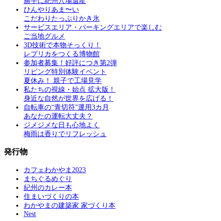
勝手に紀州穴場遺産
ひんやりあま〜い
こだわりたっぷりかき氷
サービスエリア・パーキングエリアで楽しむ
ご当地グルメ
3D技術で本物そっくり！
レプリカをつくる博物館
参加者募集！好評につき第2弾
リビング特別体験イベント
夏休み！ 親子で工場見学
私たちの視線・始点 拡大版！
身近な自然が世界を広げる！
自転車の“青切符”運用3カ月
あなたの運転大丈夫？
ジメジメな日も心地よく
梅雨は香りでリフレッシュ
発行物
カフェわかやま2023
まちぐるめぐり
紀州のカレー本
住まいづくりの本
わかやまの建築家 家づくり本
Nest