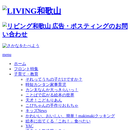
menu
ホーム
フロント特集
子育て・教育
それってうちの子だけですか？
時短カンタン家事育児
カン太なんか大っきらいっ！
ことばで広がる絵本の世界
天才！こどもりあん
こぴちゃんの手作りおもちゃ
キッズNews
かわいい、おいしい、簡単！makimakiクッキング
絵本に出てくる「これ！」食べたい
YAC