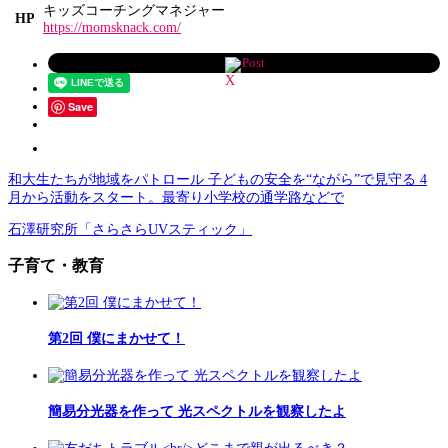
キッズコーチングマネジャー
HP
https://momsknack.com/
Post
Save
和大生たちが地域をパトロール 子どもの安全を“ながら”で見守る 4
月から活動をスタート。最寄り小学校の通学路などで
石澤研究所「さらさらUVスティック」
子育て・教育
第2回 僕にまかせて！
簡易分光器を作って 光スペクトルを観察したよ