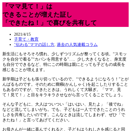
「ママ見て！」は
できることが増えた証し
「できたね！」で喜びを共有して
2021/4/15
子育て・教育
"伝わる"ママの話し方
,
過去の人気連載コラム
新生活にもそろそろ慣れ、少しずつリズムが整ってくる頃。“スモッ
クを自分で着る”“カバンを用意する”…、少し大きくなると、身支度
も自分でできるなど、特にこの時期は親にとっても子どもの成長を
感じることが増えます。
新学期は子どもも張り切っているので、“できるようになろう！”とが
んばるものです。そのために癇癪(かんしゃく)を起こしたりすること
もあるのですが、できたときは、うれしくて大騒ぎ。「ママ、見
て！見て！」と目をキラキラさせながら言ってくることでしょう。
そんな子どもに、大人はついつい「はいはい、見たよ」「後でね」
などと流してしまいがち。でも、子どもは一人でできたことのうれ
しさを共有したいのです。こんなときは流してしまわず、ぜひ「で
きたね！」と言ってあげてください。
お母さんが一緒に喜んでくれると、子どもはうれしさを感じると同