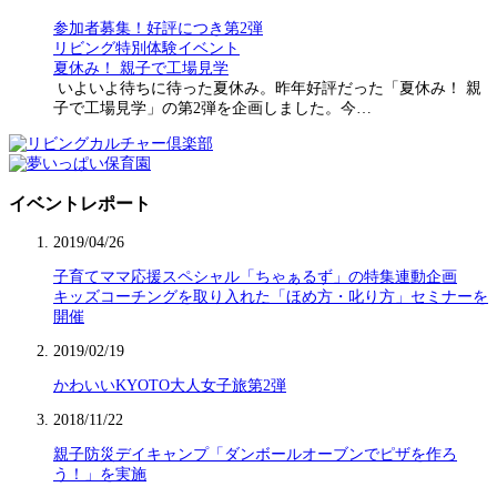
参加者募集！好評につき第2弾
リビング特別体験イベント
夏休み！ 親子で工場見学
いよいよ待ちに待った夏休み。昨年好評だった「夏休み！ 親
子で工場見学」の第2弾を企画しました。今…
イベントレポート
2019/04/26
子育てママ応援スペシャル「ちゃぁるず」の特集連動企画
キッズコーチングを取り入れた「ほめ方・叱り方」セミナーを
開催
2019/02/19
かわいいKYOTO大人女子旅第2弾
2018/11/22
親子防災デイキャンプ「ダンボールオーブンでピザを作ろ
う！」を実施