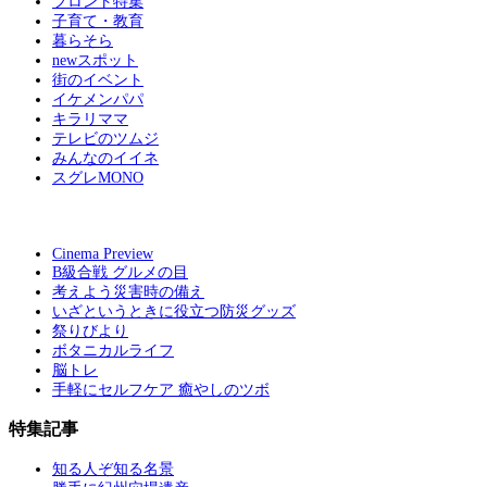
フロント特集
子育て・教育
暮らそら
newスポット
街のイベント
イケメンパパ
キラリママ
テレビのツムジ
みんなのイイネ
スグレMONO
Cinema Preview
B級合戦 グルメの目
考えよう災害時の備え
いざというときに役立つ防災グッズ
祭りびより
ボタニカルライフ
脳トレ
手軽にセルフケア 癒やしのツボ
特集記事
知る人ぞ知る名景