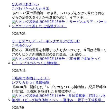
ひんやりあま〜い
こだわりたっぷりかき氷
あつ～い夏の風物詩・かき氷。シロップをかけて味わう昔な
がらの定番スタイルから進化を続け、イマドキ…
2026/7/23
サービスエリア・パーキングエリアで楽しむ
ご当地グルメ
夏休み、高速道路を利用する人も多いのでは。今回は近畿エリ
アのリビング新聞編集部の合同企画。5府県の…
2026/7/16
3D技術で本物そっくり！
レプリカをつくる博物館
昨年10月に開館した「レプリカをつくる博物館」(紀美野町神
野市場)。3D技術を駆使した骨格標本や…
2026/7/9