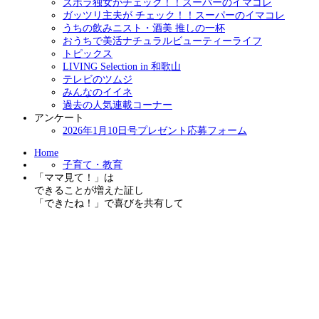
ズボラ独女がチェック！！スーパーのイマコレ
ガッツリ主夫が チェック！！スーパーのイマコレ
うちの飲みニスト・酒美 推しの一杯
おうちで美活ナチュラルビューティーライフ
トピックス
LIVING Selection in 和歌山
テレビのツムジ
みんなのイイネ
過去の人気連載コーナー
アンケート
2026年1月10日号プレゼント応募フォーム
Home
子育て・教育
「ママ見て！」は
できることが増えた証し
「できたね！」で喜びを共有して