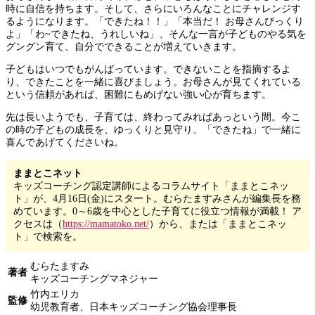
時に自信を持ちます。そして、さらにいろんなことにチャレンジす
るようになります。「できたね！！」「本当だ！ お母さんびっくり
よ」「わ~できたね、うれしいね」、そんな一言が子どものやる気を
グングン育て、自分でできることが増えていきます。
子どもはいつでもがんばっています。できないことを指摘するよ
り、できたことを一緒に喜びましょう。お母さんが見てくれている
という信頼があれば、困難にもめげない強い心が育ちます。
先は長いようでも、子育ては、終わってみればあっという間。今こ
の時の子どもの成長を、ゆっくりと見守り、「できたね」で一緒に
喜んであげてくださいね。
ままとこネット
キッズコーチング認定講師によるコラムサイト「ままとこネッ
ト」が、4月16日(金)にスタート。むらたますみさんが編集長を務
めています。0～6歳を中心とした子育てに役立つ情報が満載！ ア
クセスは（
https://mamatoko.net/
）から、または「ままとこネッ
ト」で検索を。
むらたますみ
著者
キッズコーチングマネジャー
竹内エリカ
監修
幼児教育者、日本キッズコーチング協会理事長