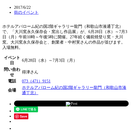
2017/6/22
街のイベント
ホテルアバローム紀の国2階ギャラリー龍門（和歌山市湊通丁北）
で、「大川窯永久保存会・窯出し作品展」が、6月28日（水）～7月3
日（月）午前10時～午後5時に開催。27年続く備前焼登り窯・大川
窯。大川窯永久保存会と、創業者・中村実さんの作品が並びます。
入場無料。
イベント
6月28日（水）～7月3日（月）
日
問い合わ
得津さん
せ
電話
073（471）9151
ホテルアバローム紀の国2階ギャラリー龍門（和歌山市湊
会場
通丁北）
Post
Save