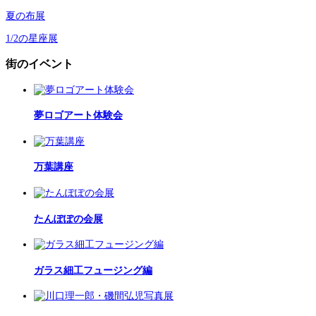
夏の布展
1/2の星座展
街のイベント
夢ロゴアート体験会
万葉講座
たんぽぽの会展
ガラス細工フュージング編