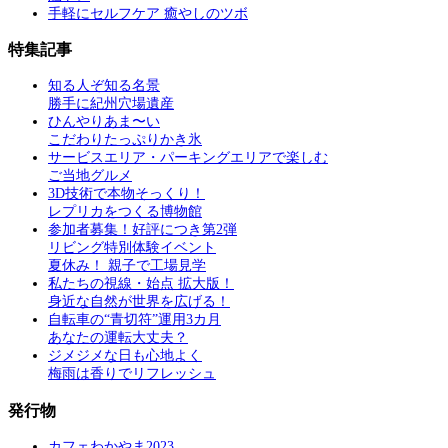
手軽にセルフケア 癒やしのツボ
特集記事
知る人ぞ知る名景
勝手に紀州穴場遺産
ひんやりあま〜い
こだわりたっぷりかき氷
サービスエリア・パーキングエリアで楽しむ
ご当地グルメ
3D技術で本物そっくり！
レプリカをつくる博物館
参加者募集！好評につき第2弾
リビング特別体験イベント
夏休み！ 親子で工場見学
私たちの視線・始点 拡大版！
身近な自然が世界を広げる！
自転車の“青切符”運用3カ月
あなたの運転大丈夫？
ジメジメな日も心地よく
梅雨は香りでリフレッシュ
発行物
カフェわかやま2023