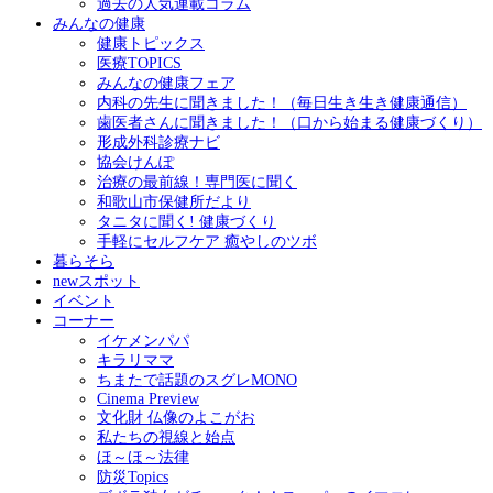
過去の人気連載コラム
みんなの健康
健康トピックス
医療TOPICS
みんなの健康フェア
内科の先生に聞きました！（毎日生き生き健康通信）
歯医者さんに聞きました！（口から始まる健康づくり）
形成外科診療ナビ
協会けんぽ
治療の最前線！専門医に聞く
和歌山市保健所だより
タニタに聞く! 健康づくり
手軽にセルフケア 癒やしのツボ
暮らそら
newスポット
イベント
コーナー
イケメンパパ
キラリママ
ちまたで話題のスグレMONO
Cinema Preview
文化財 仏像のよこがお
私たちの視線と始点
ほ～ほ～法律
防災Topics