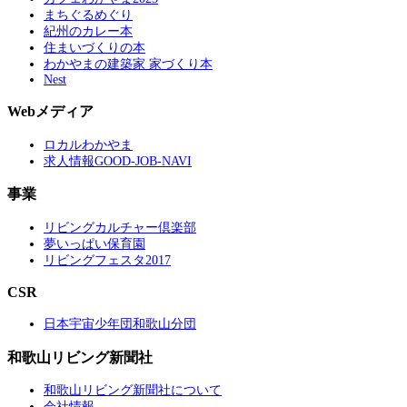
まちぐるめぐり
紀州のカレー本
住まいづくりの本
わかやまの建築家 家づくり本
Nest
Webメディア
ロカルわかやま
求人情報GOOD-JOB-NAVI
事業
リビングカルチャー倶楽部
夢いっぱい保育園
リビングフェスタ2017
CSR
日本宇宙少年団和歌山分団
和歌山リビング新聞社
和歌山リビング新聞社について
会社情報