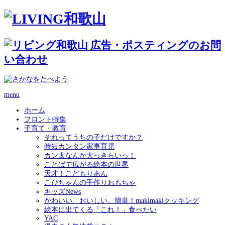
menu
ホーム
フロント特集
子育て・教育
それってうちの子だけですか？
時短カンタン家事育児
カン太なんか大っきらいっ！
ことばで広がる絵本の世界
天才！こどもりあん
こぴちゃんの手作りおもちゃ
キッズNews
かわいい、おいしい、簡単！makimakiクッキング
絵本に出てくる「これ！」食べたい
YAC