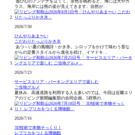
遊び心のアンテナを立てて、景色を眺めると、海には犬やカ
ラス、海岸には熊の姿が見えてきます。自然が…
2026/7/30
ひんやりあま〜い
こだわりたっぷりかき氷
あつ～い夏の風物詩・かき氷。シロップをかけて味わう昔な
がらの定番スタイルから進化を続け、イマドキ…
2026/7/23
サービスエリア・パーキングエリアで楽しむ
ご当地グルメ
夏休み、高速道路を利用する人も多いのでは。今回は近畿エリ
アのリビング新聞編集部の合同企画。5府県の…
2026/7/16
3D技術で本物そっくり！
レプリカをつくる博物館