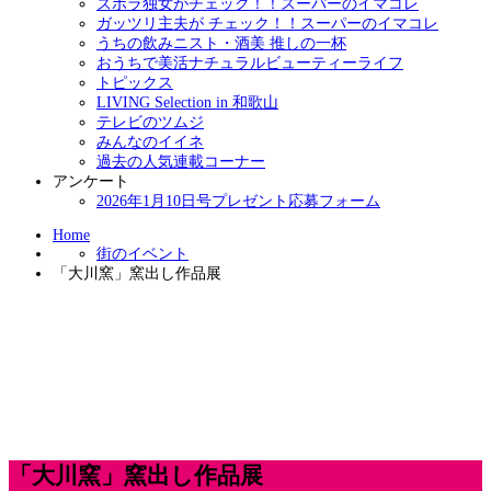
ズボラ独女がチェック！！スーパーのイマコレ
ガッツリ主夫が チェック！！スーパーのイマコレ
うちの飲みニスト・酒美 推しの一杯
おうちで美活ナチュラルビューティーライフ
トピックス
LIVING Selection in 和歌山
テレビのツムジ
みんなのイイネ
過去の人気連載コーナー
アンケート
2026年1月10日号プレゼント応募フォーム
Home
街のイベント
「大川窯」窯出し作品展
「大川窯」窯出し作品展