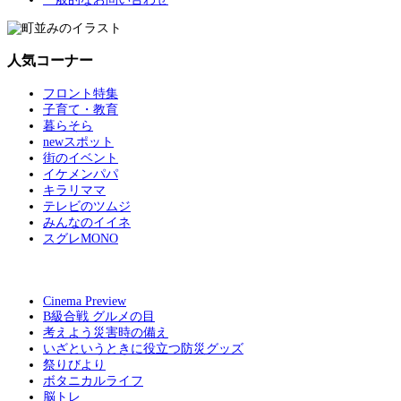
人気コーナー
フロント特集
子育て・教育
暮らそら
newスポット
街のイベント
イケメンパパ
キラリママ
テレビのツムジ
みんなのイイネ
スグレMONO
Cinema Preview
B級合戦 グルメの目
考えよう災害時の備え
いざというときに役立つ防災グッズ
祭りびより
ボタニカルライフ
脳トレ