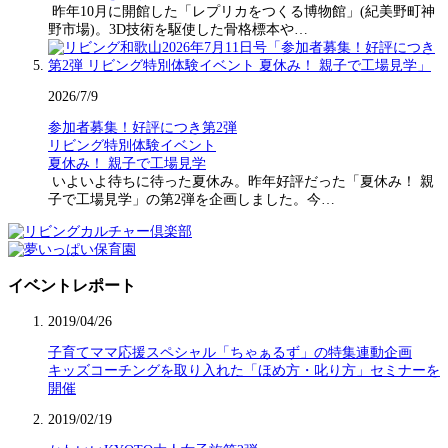
昨年10月に開館した「レプリカをつくる博物館」(紀美野町神
野市場)。3D技術を駆使した骨格標本や…
2026/7/9
参加者募集！好評につき第2弾
リビング特別体験イベント
夏休み！ 親子で工場見学
いよいよ待ちに待った夏休み。昨年好評だった「夏休み！ 親
子で工場見学」の第2弾を企画しました。今…
イベントレポート
2019/04/26
子育てママ応援スペシャル「ちゃぁるず」の特集連動企画
キッズコーチングを取り入れた「ほめ方・叱り方」セミナーを
開催
2019/02/19