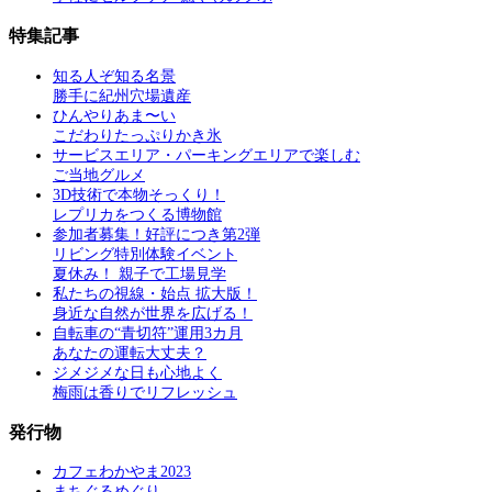
特集記事
知る人ぞ知る名景
勝手に紀州穴場遺産
ひんやりあま〜い
こだわりたっぷりかき氷
サービスエリア・パーキングエリアで楽しむ
ご当地グルメ
3D技術で本物そっくり！
レプリカをつくる博物館
参加者募集！好評につき第2弾
リビング特別体験イベント
夏休み！ 親子で工場見学
私たちの視線・始点 拡大版！
身近な自然が世界を広げる！
自転車の“青切符”運用3カ月
あなたの運転大丈夫？
ジメジメな日も心地よく
梅雨は香りでリフレッシュ
発行物
カフェわかやま2023
まちぐるめぐり