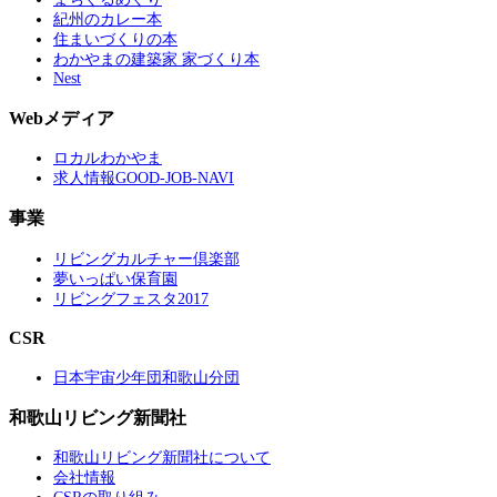
紀州のカレー本
住まいづくりの本
わかやまの建築家 家づくり本
Nest
Webメディア
ロカルわかやま
求人情報GOOD-JOB-NAVI
事業
リビングカルチャー倶楽部
夢いっぱい保育園
リビングフェスタ2017
CSR
日本宇宙少年団和歌山分団
和歌山リビング新聞社
和歌山リビング新聞社について
会社情報