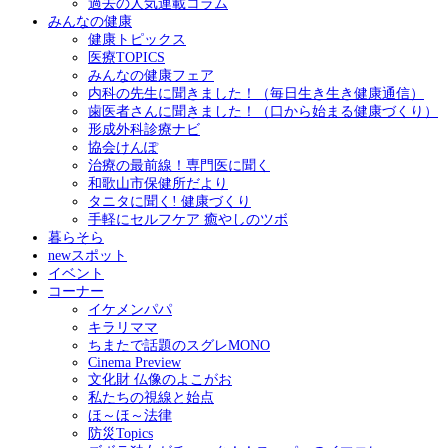
過去の人気連載コラム
みんなの健康
健康トピックス
医療TOPICS
みんなの健康フェア
内科の先生に聞きました！（毎日生き生き健康通信）
歯医者さんに聞きました！（口から始まる健康づくり）
形成外科診療ナビ
協会けんぽ
治療の最前線！専門医に聞く
和歌山市保健所だより
タニタに聞く! 健康づくり
手軽にセルフケア 癒やしのツボ
暮らそら
newスポット
イベント
コーナー
イケメンパパ
キラリママ
ちまたで話題のスグレMONO
Cinema Preview
文化財 仏像のよこがお
私たちの視線と始点
ほ～ほ～法律
防災Topics