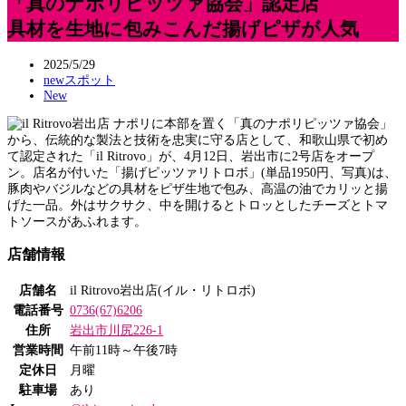
「真のナポリピッツァ協会」認定店
具材を生地に包みこんだ揚げピザが人気
2025/5/29
newスポット
New
ナポリに本部を置く「真のナポリピッツァ協会」
から、伝統的な製法と技術を忠実に守る店として、和歌山県で初め
て認定された「il Ritrovo」が、4月12日、岩出市に2号店をオープ
ン。店名が付いた「揚げピッツァリトロボ」(単品1950円、写真)は、
豚肉やバジルなどの具材をピザ生地で包み、高温の油でカリッと揚
げた一品。外はサクサク、中を開けるとトロッとしたチーズとトマ
トソースがあふれます。
店舗情報
店舗名
il Ritrovo岩出店(イル・リトロボ)
電話番号
0736(67)6206
住所
岩出市川尻226-1
営業時間
午前11時～午後7時
定休日
月曜
駐車場
あり