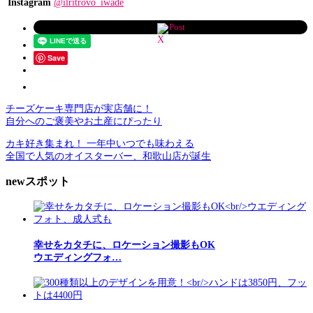
Instagram
@ilritrovo_iwade
Post
Save
チーズケーキ専門店が実店舗に！
自分へのご褒美やお土産にぴったり
カキ好き集まれ！ 一年中いつでも味わえる
全国で人気のオイスターバー、和歌山店が誕生
newスポット
幸せをカタチに、ロケーション撮影もOK
ウエディングフォ…