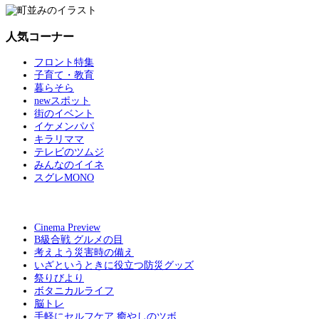
人気コーナー
フロント特集
子育て・教育
暮らそら
newスポット
街のイベント
イケメンパパ
キラリママ
テレビのツムジ
みんなのイイネ
スグレMONO
Cinema Preview
B級合戦 グルメの目
考えよう災害時の備え
いざというときに役立つ防災グッズ
祭りびより
ボタニカルライフ
脳トレ
手軽にセルフケア 癒やしのツボ