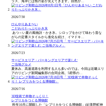
ラス、海岸には熊の姿が見えてきます。自然が…
2026/7/30
ひんやりあま〜い
こだわりたっぷりかき氷
あつ～い夏の風物詩・かき氷。シロップをかけて味わう昔な
がらの定番スタイルから進化を続け、イマドキ…
2026/7/23
サービスエリア・パーキングエリアで楽しむ
ご当地グルメ
夏休み、高速道路を利用する人も多いのでは。今回は近畿エリ
アのリビング新聞編集部の合同企画。5府県の…
2026/7/16
3D技術で本物そっくり！
レプリカをつくる博物館
昨年10月に開館した「レプリカをつくる博物館」(紀美野町神