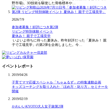
野市場)。3D技術を駆使した骨格標本や…
2026/7/9
参加者募集！好評につき第2弾
リビング特別体験イベント
夏休み！ 親子で工場見学
いよいよ待ちに待った夏休み。昨年好評だった「夏休み！ 親
子で工場見学」の第2弾を企画しました。今…
イベントレポート
2019/04/26
子育てママ応援スペシャル「ちゃぁるず」の特集連動企画
キッズコーチングを取り入れた「ほめ方・叱り方」セミナーを
開催
2019/02/19
かわいいKYOTO大人女子旅第2弾