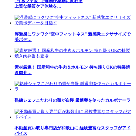
“うるツヤ髪”で毎朝が感動に変わる
上質な髪質ケア体験を…
浮遊感にワクワク“空中フィットネス” 新感覚エクササイズで
美ボデ…
素材厳選！ 国産和牛の牛肉＆ホルモン 持ち帰りOKの特製焼
き肉弁…
熟練シェフこだわりの麺が自慢 厳選卵を使ったカルボナーラ
不動産買い取り専門店が和歌山に 経験豊富なスタッフがアド
バイス