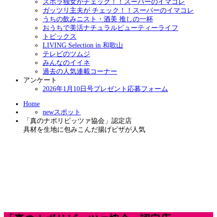
ズボラ独女がチェック！！スーパーのイマコレ
ガッツリ主夫が チェック！！スーパーのイマコレ
うちの飲みニスト・酒美 推しの一杯
おうちで美活ナチュラルビューティーライフ
トピックス
LIVING Selection in 和歌山
テレビのツムジ
みんなのイイネ
過去の人気連載コーナー
アンケート
2026年1月10日号プレゼント応募フォーム
Home
newスポット
「真のナポリピッツァ協会」認定店
具材を生地に包みこんだ揚げピザが人気