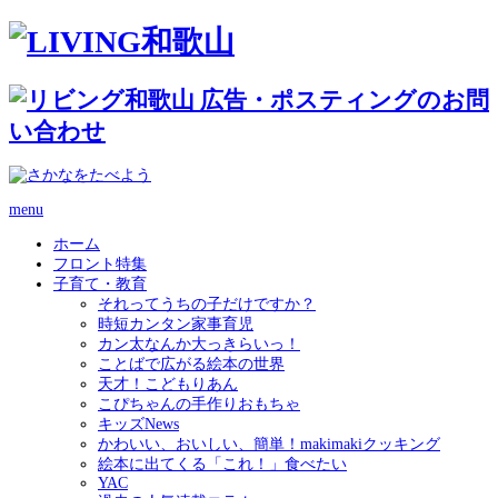
menu
ホーム
フロント特集
子育て・教育
それってうちの子だけですか？
時短カンタン家事育児
カン太なんか大っきらいっ！
ことばで広がる絵本の世界
天才！こどもりあん
こぴちゃんの手作りおもちゃ
キッズNews
かわいい、おいしい、簡単！makimakiクッキング
絵本に出てくる「これ！」食べたい
YAC