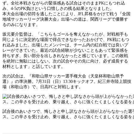
ず。全社本戦さながらの緊張感ある試合はそのままPKにもつれ込
み、4-5のPK負けという口惜しさの残る結果となりました。
本大会出場の切符を逃したことにより、JFL昇格をかけて戦う『全国
地域サッカーリーグ決勝大会』出場への道は、関西リーグで優勝す
るのみになります。
坂元要介監督は、「こちらもゴールを奪えなかったが、対戦相手も
同じように決定的な場面で得点できなかったおかげで、PK戦にもつ
れ込みました。出場したメンバーは、チーム内の紅白戦では良いプ
レーができていた。最近の試合経験が少ないこともあって緊張感を
持ちすぎ、良い部分を出しきれなかったと感じています。この敗戦
を絶対に無駄にはしない。次の試合やその先に向け、必ず成長する
材料とします」と話しています。
次の試合は、『和歌山県サッカー選手権大会（天皇杯和歌山県予
選）』の準決勝。7月31日（日）13:30キックオフ。紀三井寺陸上競技
場（和歌山市）で、日高FCと対戦します。
試合後のあいさつで、悔しさと申し訳なさから頭が上がらなかった選
ス。この辛さを受け止め、乗り越え、さらに強くたくましくなる姿を