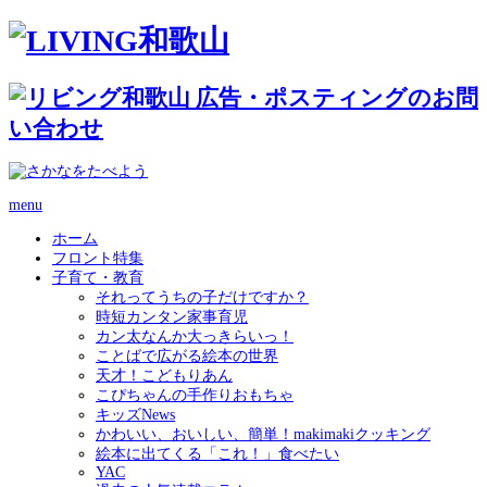
menu
ホーム
フロント特集
子育て・教育
それってうちの子だけですか？
時短カンタン家事育児
カン太なんか大っきらいっ！
ことばで広がる絵本の世界
天才！こどもりあん
こぴちゃんの手作りおもちゃ
キッズNews
かわいい、おいしい、簡単！makimakiクッキング
絵本に出てくる「これ！」食べたい
YAC