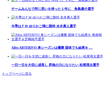
チームみんなで同じ思いを持った１年に 角島康介選手
今季はＦＷ ゆりかご弾に期待 水木勇人選手
Allez ARTERIVO 来シーズンは優勝 国体でも結果を …
一日一日を大切に成長し 昇格の力になりたい 松尾瑛太選手
トップページに戻る