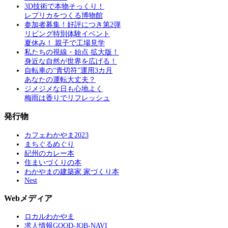
3D技術で本物そっくり！
レプリカをつくる博物館
参加者募集！好評につき第2弾
リビング特別体験イベント
夏休み！ 親子で工場見学
私たちの視線・始点 拡大版！
身近な自然が世界を広げる！
自転車の“青切符”運用3カ月
あなたの運転大丈夫？
ジメジメな日も心地よく
梅雨は香りでリフレッシュ
発行物
カフェわかやま2023
まちぐるめぐり
紀州のカレー本
住まいづくりの本
わかやまの建築家 家づくり本
Nest
Webメディア
ロカルわかやま
求人情報GOOD-JOB-NAVI