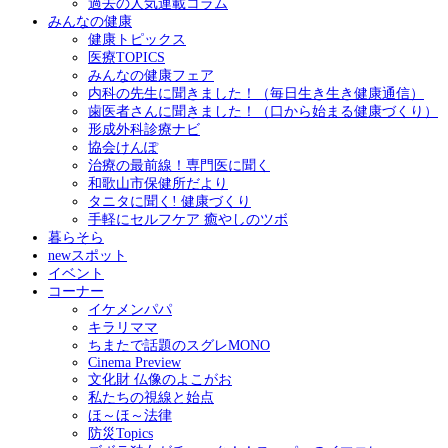
過去の人気連載コラム
みんなの健康
健康トピックス
医療TOPICS
みんなの健康フェア
内科の先生に聞きました！（毎日生き生き健康通信）
歯医者さんに聞きました！（口から始まる健康づくり）
形成外科診療ナビ
協会けんぽ
治療の最前線！専門医に聞く
和歌山市保健所だより
タニタに聞く! 健康づくり
手軽にセルフケア 癒やしのツボ
暮らそら
newスポット
イベント
コーナー
イケメンパパ
キラリママ
ちまたで話題のスグレMONO
Cinema Preview
文化財 仏像のよこがお
私たちの視線と始点
ほ～ほ～法律
防災Topics