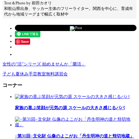
Text＆Photo by 前田カオリ
和歌山県出身、サッカー主体のフリーライター。関西を中心に、育成年
代から地域リーグまで幅広く取材中
Post
Save
女性の“活”シリーズ 始めませんか「菌活」
子ども夏休み手芸教室無料講習会
コーナー
家族の喜ぶ笑顔が元気の源 スケールの大きさ感じるパパ
−第31回−文化財 仏像のよこがお「丹生明神の道と頬切地蔵」