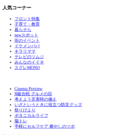
人気コーナー
フロント特集
子育て・教育
暮らそら
newスポット
街のイベント
イケメンパパ
キラリママ
テレビのツムジ
みんなのイイネ
スグレMONO
Cinema Preview
B級合戦 グルメの目
考えよう災害時の備え
いざというときに役立つ防災グッズ
祭りびより
ボタニカルライフ
脳トレ
手軽にセルフケア 癒やしのツボ