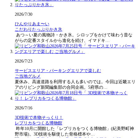
2026/7/30
ひんやりあま〜い
こだわりたっぷりかき氷
あつ～い夏の風物詩・かき氷。シロップをかけて味わう昔な
がらの定番スタイルから進化を続け、イマドキ…
2026/7/23
サービスエリア・パーキングエリアで楽しむ
ご当地グルメ
夏休み、高速道路を利用する人も多いのでは。今回は近畿エリ
アのリビング新聞編集部の合同企画。5府県の…
2026/7/16
3D技術で本物そっくり！
レプリカをつくる博物館
昨年10月に開館した「レプリカをつくる博物館」(紀美野町神
野市場)。3D技術を駆使した骨格標本や…