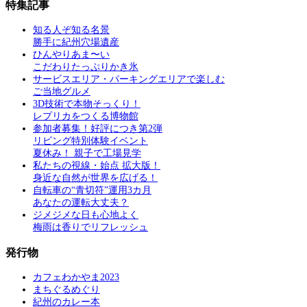
特集記事
知る人ぞ知る名景
勝手に紀州穴場遺産
ひんやりあま〜い
こだわりたっぷりかき氷
サービスエリア・パーキングエリアで楽しむ
ご当地グルメ
3D技術で本物そっくり！
レプリカをつくる博物館
参加者募集！好評につき第2弾
リビング特別体験イベント
夏休み！ 親子で工場見学
私たちの視線・始点 拡大版！
身近な自然が世界を広げる！
自転車の“青切符”運用3カ月
あなたの運転大丈夫？
ジメジメな日も心地よく
梅雨は香りでリフレッシュ
発行物
カフェわかやま2023
まちぐるめぐり
紀州のカレー本