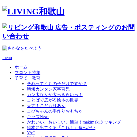
menu
ホーム
フロント特集
子育て・教育
それってうちの子だけですか？
時短カンタン家事育児
カン太なんか大っきらいっ！
ことばで広がる絵本の世界
天才！こどもりあん
こぴちゃんの手作りおもちゃ
キッズNews
かわいい、おいしい、簡単！makimakiクッキング
絵本に出てくる「これ！」食べたい
YAC