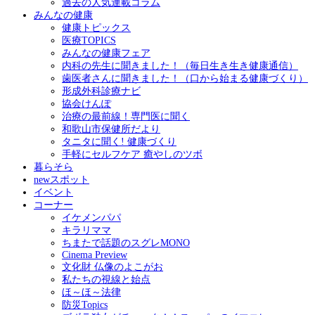
過去の人気連載コラム
みんなの健康
健康トピックス
医療TOPICS
みんなの健康フェア
内科の先生に聞きました！（毎日生き生き健康通信）
歯医者さんに聞きました！（口から始まる健康づくり）
形成外科診療ナビ
協会けんぽ
治療の最前線！専門医に聞く
和歌山市保健所だより
タニタに聞く! 健康づくり
手軽にセルフケア 癒やしのツボ
暮らそら
newスポット
イベント
コーナー
イケメンパパ
キラリママ
ちまたで話題のスグレMONO
Cinema Preview
文化財 仏像のよこがお
私たちの視線と始点
ほ～ほ～法律
防災Topics