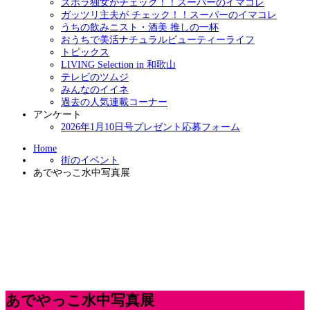
ズボラ独女がチェック！！スーパーのイマコレ
ガッツリ主夫が チェック！！スーパーのイマコレ
うちの飲みニスト・酒美 推しの一杯
おうちで美活ナチュラルビューティーライフ
トピックス
LIVING Selection in 和歌山
テレビのツムジ
みんなのイイネ
過去の人気連載コーナー
アンケート
2026年1月10日号プレゼント応募フォーム
Home
街のイベント
あでやっこ水中写真展
あでやっこ水中写真展