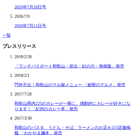
2026年7月18日号
2026/7/9
2026年7月11日号
一覧
プレスリリース
2018/2/28
「ランチパスポート和歌山・岩出・紀の川・海南版」発売
2018/2/1
門外不出！和歌山のマル秘メニュー 「秘密のグルメ」発売
2017/7/28
和歌山県内225のカレーが一冊に。感動的にカレーが好きにな
ります！「紀州のカレー本」発売
2017/3/30
和歌山のパスタ、うどん・そば、ラーメンのお店を213店舗掲
載 「わかやま麺本」発売