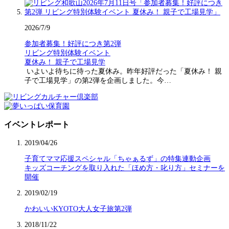
2026/7/9
参加者募集！好評につき第2弾
リビング特別体験イベント
夏休み！ 親子で工場見学
いよいよ待ちに待った夏休み。昨年好評だった「夏休み！ 親
子で工場見学」の第2弾を企画しました。今…
イベントレポート
2019/04/26
子育てママ応援スペシャル「ちゃぁるず」の特集連動企画
キッズコーチングを取り入れた「ほめ方・叱り方」セミナーを
開催
2019/02/19
かわいいKYOTO大人女子旅第2弾
2018/11/22