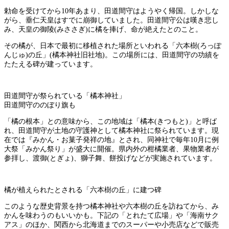
勅命を受けてから10年あまり、田道間守はようやく帰国。しかしな
がら、垂仁天皇はすでに崩御していました。田道間守公は嘆き悲し
み、天皇の御陵(みささぎ)に橘を捧げ、命が絶えたとのこと。
その橘が、日本で最初に移植された場所といわれる「六本樹(ろっぽ
んじゅ)の丘」(橘本神社旧社地)。この場所には、田道間守の功績を
たたえる碑が建っています。
田道間守が祭られている「橘本神社」
田道間守ののぼり旗も
「橘の根本」との意味から、この地域は「橘本(きつもと)」と呼ば
れ、田道間守が土地の守護神として橘本神社に祭られています。現
在では『みかん・お菓子発祥の地』とされ、同神社で毎年10月に例
大祭「みかん祭り」が盛大に開催。県内外の柑橘業者、果物業者が
参拝し、渡御(とぎょ)、獅子舞、餅投げなどが実施されています。
橘が植えられたとされる「六本樹の丘」に建つ碑
このような歴史背景を持つ橘本神社や六本樹の丘を訪ねてから、み
かんを味わうのもいいかも。下記の「とれたて広場」や「海南サク
アス」のほか、関西から北海道までのスーパーや小売店などで販売