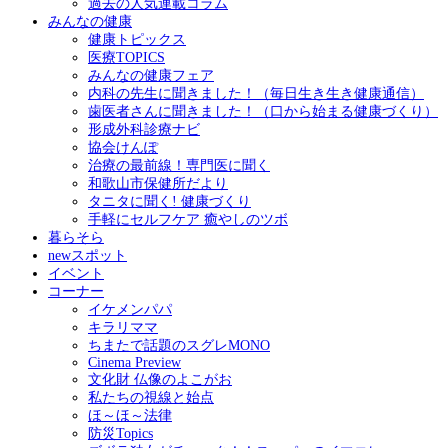
過去の人気連載コラム
みんなの健康
健康トピックス
医療TOPICS
みんなの健康フェア
内科の先生に聞きました！（毎日生き生き健康通信）
歯医者さんに聞きました！（口から始まる健康づくり）
形成外科診療ナビ
協会けんぽ
治療の最前線！専門医に聞く
和歌山市保健所だより
タニタに聞く! 健康づくり
手軽にセルフケア 癒やしのツボ
暮らそら
newスポット
イベント
コーナー
イケメンパパ
キラリママ
ちまたで話題のスグレMONO
Cinema Preview
文化財 仏像のよこがお
私たちの視線と始点
ほ～ほ～法律
防災Topics