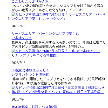
こだわりたっぷりかき氷
あつ～い夏の風物詩・かき氷。シロップをかけて味わう昔な
がらの定番スタイルから進化を続け、イマドキ…
2026/7/23
サービスエリア・パーキングエリアで楽しむ
ご当地グルメ
夏休み、高速道路を利用する人も多いのでは。今回は近畿エリ
アのリビング新聞編集部の合同企画。5府県の…
2026/7/16
3D技術で本物そっくり！
レプリカをつくる博物館
昨年10月に開館した「レプリカをつくる博物館」(紀美野町神
野市場)。3D技術を駆使した骨格標本や…
2026/7/9
参加者募集！好評につき第2弾