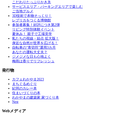
こだわりたっぷりかき氷
サービスエリア・パーキングエリアで楽しむ
ご当地グルメ
3D技術で本物そっくり！
レプリカをつくる博物館
参加者募集！好評につき第2弾
リビング特別体験イベント
夏休み！ 親子で工場見学
私たちの視線・始点 拡大版！
身近な自然が世界を広げる！
自転車の“青切符”運用3カ月
あなたの運転大丈夫？
ジメジメな日も心地よく
梅雨は香りでリフレッシュ
発行物
カフェわかやま2023
まちぐるめぐり
紀州のカレー本
住まいづくりの本
わかやまの建築家 家づくり本
Nest
Webメディア