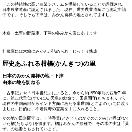
「この持続性の高い農業システムを構築していることが評価され、
日本農業遺産に認定されました。現在、世界農業遺産にも認定申請
中です。そもそも下津は、みかん発祥の地とされてますし」
木造・土壁の貯蔵庫。下津の各みかん園にあります
貯蔵庫には木箱にみかんが詰められ、じっくり熟成
歴史あふれる柑橘(かんきつ)の里
日本のみかん発祥の地・下津
由来の地を訪ねる
「古事記」や「日本書紀」によると、今から約1950年前の西暦71年
に、第11代垂仁(すいにん)天皇の勅命で、田道間守(たぢまもり)が、
現在の中国南部からインド方面にあたる常世国(とこよのくに)に渡り
ました。目的は、不老長寿の霊菓を手に入れること。
かの地で田道間守は、非時香菓(ときじくのかぐのこのみ)と呼ばれて
いた橘(たちばな)を得ます。橘はみかんの原種で、その木の実は「菓
子」の起源ともされています。