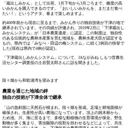
「蔵出しみかん」として出荷。1月下旬から3月ごろまで、糖度の高
いみかんを購入できるのです。「おいしいみかんを、まだまだ食べ
たい！」というアナタ、春まで楽しめますよ。
約400年前から現在に至るまで、みかん作りの独自技術が下津の地で
継承されています。その功績が評価され、2019年2月に「下津蔵出し
みかんシステム」が「日本農業遺産」に認定。この制度は、独自性
のある伝統的な農林水産業を営む地域を、農林水産大臣が認定する
もの。県内では「みなべ・田辺の梅システム」に続く2例目の快挙で
した(現在は県内で4例が認定)。
「下津蔵出しみかんシステム」について、JAながみね しもつ営農生
活センター調査役の土谷賢太郎さんに話を聞きました。
段々畑から和歌浦湾を望みます
農業を通じた地域の絆
独自の技術が下津全体で継承
「山の急斜面に天然石が積まれ、段々畑を形成。足場と耕地面積が
確保され、生産性が高い農地になっています。頂上の雑木林から、
ため池、川、海に至るまで、多様な動植物の生育環境が保全。野生
動物が多く集まり、害虫駆除の役割を担わせるなどによって、共生