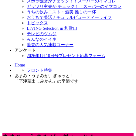
ズボラ独女がチェック！！スーパーのイマコレ
ガッツリ主夫が チェック！！スーパーのイマコレ
うちの飲みニスト・酒美 推しの一杯
おうちで美活ナチュラルビューティーライフ
トピックス
LIVING Selection in 和歌山
テレビのツムジ
みんなのイイネ
過去の人気連載コーナー
アンケート
2026年1月10日号プレゼント応募フォーム
Home
フロント特集
あまみ・うまみが、ぎゅっと！
「下津蔵出しみかん」の季節です