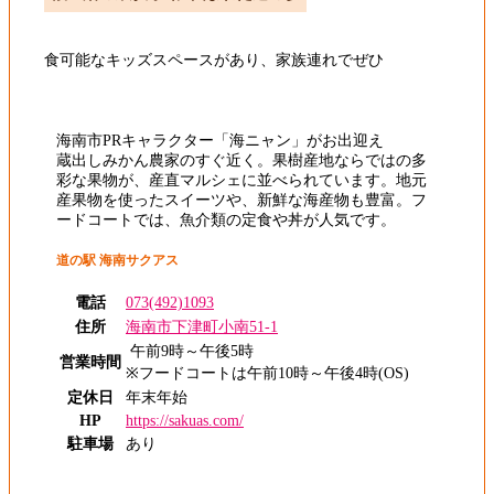
食可能なキッズスペースがあり、家族連れでぜひ
海南市PRキャラクター「海ニャン」がお出迎え
蔵出しみかん農家のすぐ近く。果樹産地ならではの多
彩な果物が、産直マルシェに並べられています。地元
産果物を使ったスイーツや、新鮮な海産物も豊富。フ
ードコートでは、魚介類の定食や丼が人気です。
道の駅 海南サクアス
電話
073(492)1093
住所
海南市下津町小南51-1
午前9時～午後5時
営業時間
※フードコートは午前10時～午後4時(OS)
定休日
年末年始
HP
https://sakuas.com/
駐車場
あり