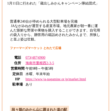
1月11日に行われた「蔵出しみかんキャンペーン隊結団式」
普通車240台が停められる大型駐車場を完備
JAながみねが運営する産直市場。地元農家が朝一番に運
んだ新鮮な野菜や果物を購入することができます。自宅用
の袋入りから、贈答用の箱詰めされたみかんまで、所狭し
と並ぶ姿は壮観。
ファーマーズマーケット とれたて広場
電話
073(487)0900
住所
海南市重根西2-3-5
営業時間
午前9時～午後5時
定休日
水曜、年末年始
HP
https://www.ja-nagamine.or.jp/market.html
駐車場
あり
段々畑のみかん山に囲まれた道の駅