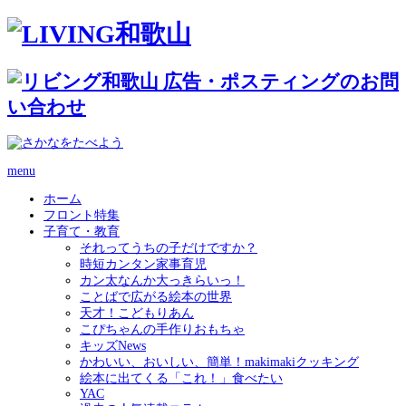
menu
ホーム
フロント特集
子育て・教育
それってうちの子だけですか？
時短カンタン家事育児
カン太なんか大っきらいっ！
ことばで広がる絵本の世界
天才！こどもりあん
こぴちゃんの手作りおもちゃ
キッズNews
かわいい、おいしい、簡単！makimakiクッキング
絵本に出てくる「これ！」食べたい
YAC