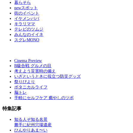
暮らそら
newスポット
街のイベント
イケメンパパ
キラリママ
テレビのツムジ
みんなのイイネ
スグレMONO
Cinema Preview
B級合戦 グルメの目
考えよう災害時の備え
いざというときに役立つ防災グッズ
祭りびより
ボタニカルライフ
脳トレ
手軽にセルフケア 癒やしのツボ
特集記事
知る人ぞ知る名景
勝手に紀州穴場遺産
ひんやりあま〜い