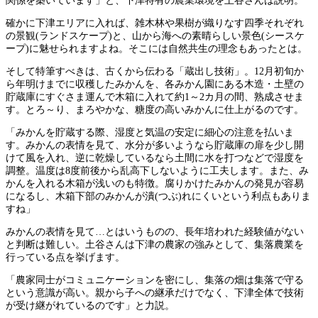
関係を築いています」と、下津特有の農業環境を土谷さんは説明。
確かに下津エリアに入れば、雑木林や果樹が織りなす四季それぞれ
の景観(ランドスケープ)と、山から海への素晴らしい景色(シースケ
ープ)に魅せられますよね。そこには自然共生の理念もあったとは。
そして特筆すべきは、古くから伝わる「蔵出し技術」。12月初旬か
ら年明けまでに収穫したみかんを、各みかん園にある木造・土壁の
貯蔵庫にすぐさま運んで木箱に入れて約1～2カ月の間、熟成させま
す。とろ～り、まろやかな、糖度の高いみかんに仕上がるのです。
「みかんを貯蔵する際、湿度と気温の安定に細心の注意を払いま
す。みかんの表情を見て、水分が多いようなら貯蔵庫の扉を少し開
けて風を入れ、逆に乾燥しているなら土間に水を打つなどで湿度を
調整。温度は8度前後から乱高下しないように工夫します。また、み
かんを入れる木箱が浅いのも特徴。腐りかけたみかんの発見が容易
になるし、木箱下部のみかんが潰(つぶ)れにくいという利点もありま
すね」
みかんの表情を見て…とはいうものの、長年培われた経験値がない
と判断は難しい。土谷さんは下津の農家の強みとして、集落農業を
行っている点を挙げます。
「農家同士がコミュニケーションを密にし、集落の畑は集落で守る
という意識が高い。親から子への継承だけでなく、下津全体で技術
が受け継がれているのです」と力説。