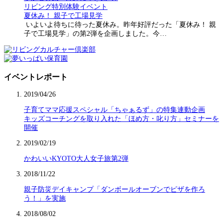
リビング特別体験イベント
夏休み！ 親子で工場見学
いよいよ待ちに待った夏休み。昨年好評だった「夏休み！ 親
子で工場見学」の第2弾を企画しました。今…
イベントレポート
2019/04/26
子育てママ応援スペシャル「ちゃぁるず」の特集連動企画
キッズコーチングを取り入れた「ほめ方・叱り方」セミナーを
開催
2019/02/19
かわいいKYOTO大人女子旅第2弾
2018/11/22
親子防災デイキャンプ「ダンボールオーブンでピザを作ろ
う！」を実施
2018/08/02