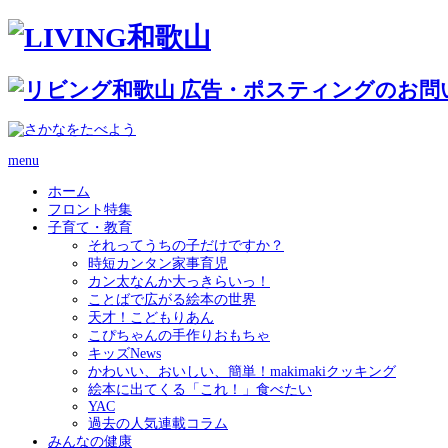
menu
ホーム
フロント特集
子育て・教育
それってうちの子だけですか？
時短カンタン家事育児
カン太なんか大っきらいっ！
ことばで広がる絵本の世界
天才！こどもりあん
こぴちゃんの手作りおもちゃ
キッズNews
かわいい、おいしい、簡単！makimakiクッキング
絵本に出てくる「これ！」食べたい
YAC
過去の人気連載コラム
みんなの健康