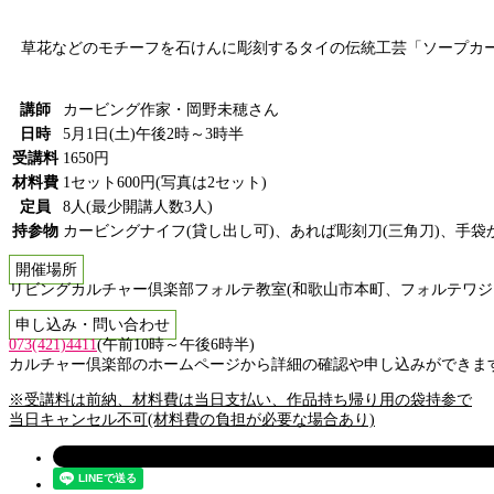
草花などのモチーフを石けんに彫刻するタイの伝統工芸「ソープカービ
講師
カービング作家・岡野未穂さん
日時
5月1日(土)午後2時～3時半
受講料
1650円
材料費
1セット600円(写真は2セット)
定員
8人(最少開講人数3人)
持参物
カービングナイフ(貸し出し可)、あれば彫刻刀(三角刀)、手
開催場所
リビングカルチャー倶楽部フォルテ教室(和歌山市本町、フォルテワジマ
申し込み・問い合わせ
073(421)4411
(午前10時～午後6時半)
カルチャー倶楽部のホームページから詳細の確認や申し込みができます
※受講料は前納、材料費は当日支払い、作品持ち帰り用の袋持参で
当日キャンセル不可(材料費の負担が必要な場合あり)