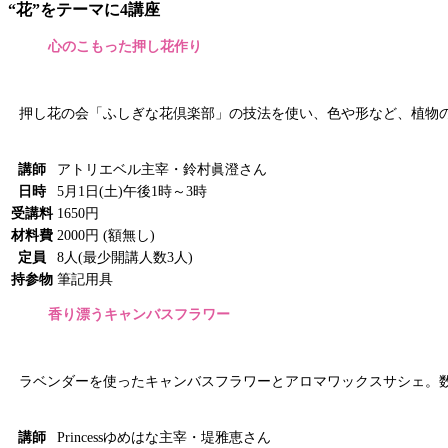
“花”をテーマに4講座
心のこもった押し花作り
押し花の会「ふしぎな花倶楽部」の技法を使い、色や形など、植物
講師
アトリエベル主宰・鈴村眞澄さん
日時
5月1日(土)午後1時～3時
受講料
1650円
材料費
2000円 (額無し)
定員
8人(最少開講人数3人)
持参物
筆記用具
香り漂うキャンバスフラワー
ラベンダーを使ったキャンバスフラワーとアロマワックスサシェ。
講師
Princessゆめはな主宰・堤雅恵さん