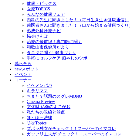
健康トピックス
医療TOPICS
みんなの健康フェア
内科の先生に聞きました！（毎日生き生き健康通信）
歯医者さんに聞きました！（口から始まる健康づくり）
形成外科診療ナビ
協会けんぽ
治療の最前線！専門医に聞く
和歌山市保健所だより
タニタに聞く! 健康づくり
手軽にセルフケア 癒やしのツボ
暮らそら
newスポット
イベント
コーナー
イケメンパパ
キラリママ
ちまたで話題のスグレMONO
Cinema Preview
文化財 仏像のよこがお
私たちの視線と始点
ほ～ほ～法律
防災Topics
ズボラ独女がチェック！！スーパーのイマコレ
ガッツリ主夫が チェック！！スーパーのイマコレ