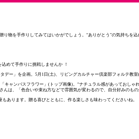
、贈り物を手作りしてみてはいかがでしょう。“ありがとう”の気持ちを込
を込めて手作りに挑戦しませんか ！
デー」を企画。5月1日(土)、リビングカルチャー倶楽部フォルテ教室(
「キャンバスフラワー」(トップ画像)。“ナチュラル感があっておしゃ
堤雅恵さんは、「色合いや束ね方などで雰囲気が変わるので、自分好みのも
座もあります。贈る喜びとともに、作る楽しさも味わってくださいね。