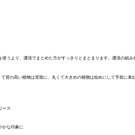
を使うより、濃淡でまとめた方がすっきりとまとまります。濃淡の組み合
細くて背の高い植物は背面に、丸くて大きめの植物は短めにして手前に束
リース
やかな印象に