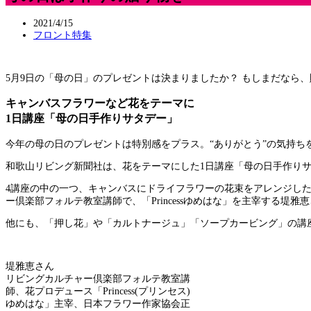
2021/4/15
フロント特集
5月9日の「母の日」のプレゼントは決まりましたか？ もしまだなら
キャンバスフラワーなど花をテーマに
1日講座「母の日手作りサタデー」
今年の母の日のプレゼントは特別感をプラス。“ありがとう”の気持ち
和歌山リビング新聞社は、花をテーマにした1日講座「母の日手作りサタ
4講座の中の一つ、キャンバスにドライフラワーの花束をアレンジした
ー倶楽部フォルテ教室講師で、「Princessゆめはな」を主宰する
他にも、「押し花」や「カルトナージュ」「ソープカービング」の講
堤雅恵さん
リビングカルチャー倶楽部フォルテ教室講
師、花プロデュース「Princess(プリンセス)
ゆめはな」主宰、日本フラワー作家協会正