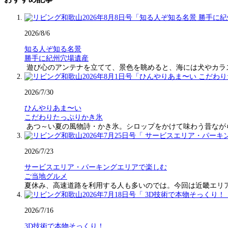
2026/8/6
知る人ぞ知る名景
勝手に紀州穴場遺産
遊び心のアンテナを立てて、景色を眺めると、海には犬やカラ
2026/7/30
ひんやりあま〜い
こだわりたっぷりかき氷
あつ～い夏の風物詩・かき氷。シロップをかけて味わう昔なが
2026/7/23
サービスエリア・パーキングエリアで楽しむ
ご当地グルメ
夏休み、高速道路を利用する人も多いのでは。今回は近畿エリ
2026/7/16
3D技術で本物そっくり！