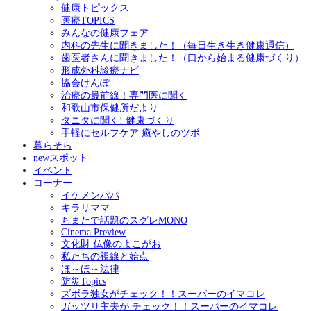
健康トピックス
医療TOPICS
みんなの健康フェア
内科の先生に聞きました！（毎日生き生き健康通信）
歯医者さんに聞きました！（口から始まる健康づくり）
形成外科診療ナビ
協会けんぽ
治療の最前線！専門医に聞く
和歌山市保健所だより
タニタに聞く! 健康づくり
手軽にセルフケア 癒やしのツボ
暮らそら
newスポット
イベント
コーナー
イケメンパパ
キラリママ
ちまたで話題のスグレMONO
Cinema Preview
文化財 仏像のよこがお
私たちの視線と始点
ほ～ほ～法律
防災Topics
ズボラ独女がチェック！！スーパーのイマコレ
ガッツリ主夫が チェック！！スーパーのイマコレ