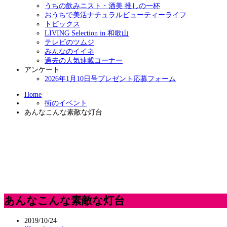
うちの飲みニスト・酒美 推しの一杯
おうちで美活ナチュラルビューティーライフ
トピックス
LIVING Selection in 和歌山
テレビのツムジ
みんなのイイネ
過去の人気連載コーナー
アンケート
2026年1月10日号プレゼント応募フォーム
Home
街のイベント
あんなこんな素敵な灯台
あんなこんな素敵な灯台
2019/10/24