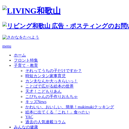
menu
ホーム
フロント特集
子育て・教育
それってうちの子だけですか？
時短カンタン家事育児
カン太なんか大っきらいっ！
ことばで広がる絵本の世界
天才！こどもりあん
こぴちゃんの手作りおもちゃ
キッズNews
かわいい、おいしい、簡単！makimakiクッキング
絵本に出てくる「これ！」食べたい
YAC
過去の人気連載コラム
みんなの健康