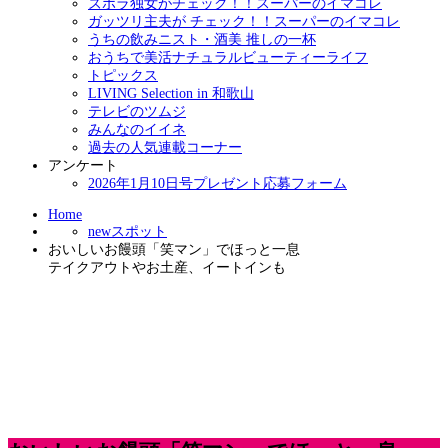
ズボラ独女がチェック！！スーパーのイマコレ
ガッツリ主夫が チェック！！スーパーのイマコレ
うちの飲みニスト・酒美 推しの一杯
おうちで美活ナチュラルビューティーライフ
トピックス
LIVING Selection in 和歌山
テレビのツムジ
みんなのイイネ
過去の人気連載コーナー
アンケート
2026年1月10日号プレゼント応募フォーム
Home
newスポット
おいしいお饅頭「笑マン」でほっと一息
テイクアウトやお土産、イートインも