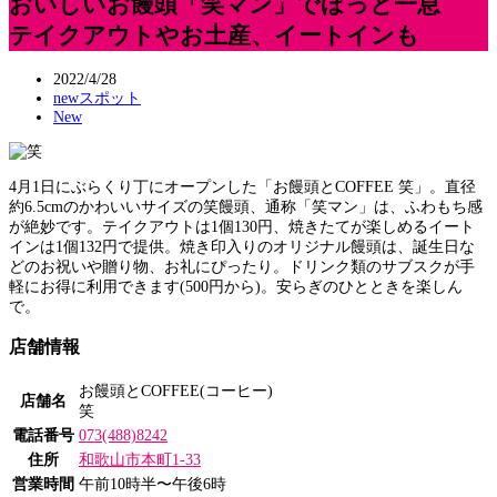
おいしいお饅頭「笑マン」でほっと一息
テイクアウトやお土産、イートインも
2022/4/28
newスポット
New
4月1日にぶらくり丁にオープンした「お饅頭とCOFFEE 笑」。直径
約6.5cmのかわいいサイズの笑饅頭、通称「笑マン」は、ふわもち感
が絶妙です。テイクアウトは1個130円、焼きたてが楽しめるイート
インは1個132円で提供。焼き印入りのオリジナル饅頭は、誕生日な
どのお祝いや贈り物、お礼にぴったり。ドリンク類のサブスクが手
軽にお得に利用できます(500円から)。安らぎのひとときを楽しん
で。
店舗情報
お饅頭とCOFFEE(コーヒー)
店舗名
笑
電話番号
073(488)8242
住所
和歌山市本町1-33
営業時間
午前10時半〜午後6時