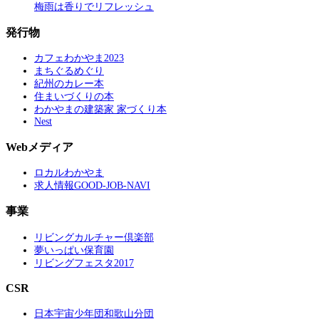
梅雨は香りでリフレッシュ
発行物
カフェわかやま2023
まちぐるめぐり
紀州のカレー本
住まいづくりの本
わかやまの建築家 家づくり本
Nest
Webメディア
ロカルわかやま
求人情報GOOD-JOB-NAVI
事業
リビングカルチャー倶楽部
夢いっぱい保育園
リビングフェスタ2017
CSR
日本宇宙少年団和歌山分団