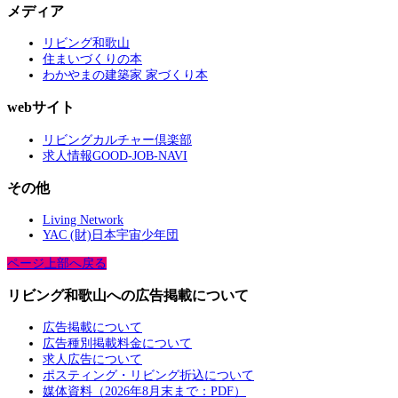
メディア
リビング和歌山
住まいづくりの本
わかやまの建築家 家づくり本
webサイト
リビングカルチャー倶楽部
求人情報GOOD-JOB-NAVI
その他
Living Network
YAC (財)日本宇宙少年団
ページ上部へ戻る
リビング和歌山への広告掲載について
広告掲載について
広告種別掲載料金について
求人広告について
ポスティング・リビング折込について
媒体資料（2026年8月末まで：PDF）