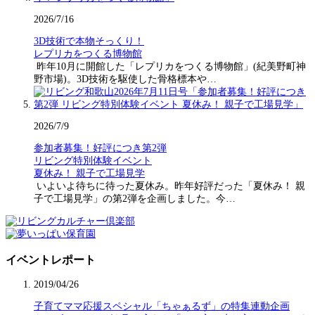
2026/7/16
3D技術で本物そっくり！
レプリカをつくる博物館
昨年10月に開館した「レプリカをつくる博物館」(紀美野町神
野市場)。3D技術を駆使した骨格標本や…
2026/7/9
参加者募集！好評につき第2弾
リビング特別体験イベント
夏休み！ 親子で工場見学
いよいよ待ちに待った夏休み。昨年好評だった「夏休み！ 親
子で工場見学」の第2弾を企画しました。今…
イベントレポート
2019/04/26
子育てママ応援スペシャル「ちゃぁるず」の特集連動企画