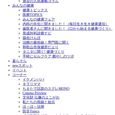
過去の人気連載コラム
みんなの健康
健康トピックス
医療TOPICS
みんなの健康フェア
内科の先生に聞きました！（毎日生き生き健康通信）
歯医者さんに聞きました！（口から始まる健康づくり）
形成外科診療ナビ
協会けんぽ
治療の最前線！専門医に聞く
和歌山市保健所だより
タニタに聞く! 健康づくり
手軽にセルフケア 癒やしのツボ
暮らそら
newスポット
イベント
コーナー
イケメンパパ
キラリママ
ちまたで話題のスグレMONO
Cinema Preview
文化財 仏像のよこがお
私たちの視線と始点
ほ～ほ～法律
防災Topics