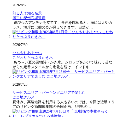
2026/8/6
知る人ぞ知る名景
勝手に紀州穴場遺産
遊び心のアンテナを立てて、景色を眺めると、海には犬やカ
ラス、海岸には熊の姿が見えてきます。自然が…
2026/7/30
ひんやりあま〜い
こだわりたっぷりかき氷
あつ～い夏の風物詩・かき氷。シロップをかけて味わう昔な
がらの定番スタイルから進化を続け、イマドキ…
2026/7/23
サービスエリア・パーキングエリアで楽しむ
ご当地グルメ
夏休み、高速道路を利用する人も多いのでは。今回は近畿エリ
アのリビング新聞編集部の合同企画。5府県の…