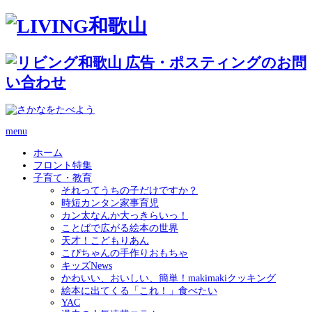
menu
ホーム
フロント特集
子育て・教育
それってうちの子だけですか？
時短カンタン家事育児
カン太なんか大っきらいっ！
ことばで広がる絵本の世界
天才！こどもりあん
こぴちゃんの手作りおもちゃ
キッズNews
かわいい、おいしい、簡単！makimakiクッキング
絵本に出てくる「これ！」食べたい
YAC