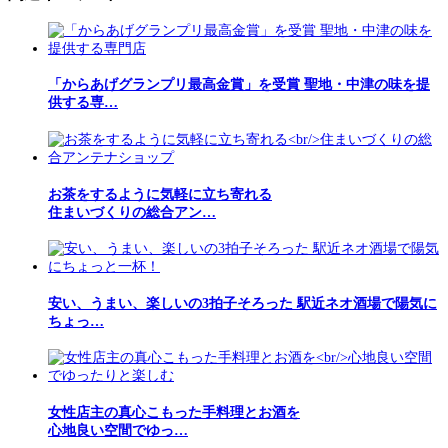
「からあげグランプリ最高金賞」を受賞 聖地・中津の味を提
供する専…
お茶をするように気軽に立ち寄れる
住まいづくりの総合アン…
安い、うまい、楽しいの3拍子そろった 駅近ネオ酒場で陽気に
ちょっ…
女性店主の真心こもった手料理とお酒を
心地良い空間でゆっ…