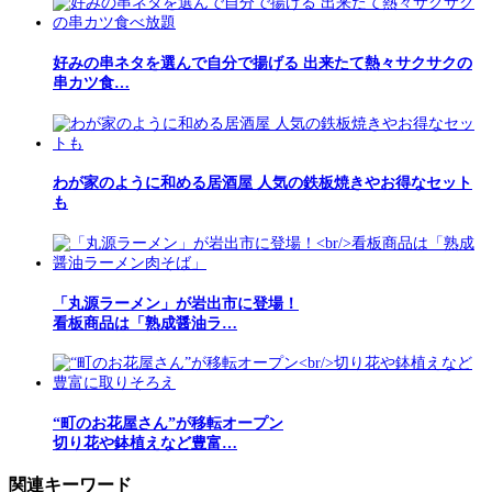
好みの串ネタを選んで自分で揚げる 出来たて熱々サクサクの
串カツ食…
わが家のように和める居酒屋 人気の鉄板焼きやお得なセット
も
「丸源ラーメン」が岩出市に登場！
看板商品は「熟成醤油ラ…
“町のお花屋さん”が移転オープン
切り花や鉢植えなど豊富…
関連キーワード