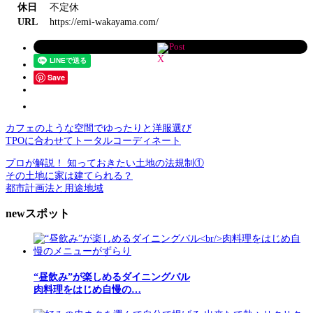
休日
不定休
URL
https://emi-wakayama.com/
Post
Save
カフェのような空間でゆったりと洋服選び
TPOに合わせてトータルコーディネート
プロが解説！ 知っておきたい土地の法規制①
その土地に家は建てられる？
都市計画法と用途地域
newスポット
“昼飲み”が楽しめるダイニングバル
肉料理をはじめ自慢の…