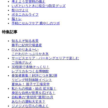
考えよう災害時の備え
いざというときに役立つ防災グッズ
祭りびより
ボタニカルライフ
脳トレ
手軽にセルフケア 癒やしのツボ
特集記事
知る人ぞ知る名景
勝手に紀州穴場遺産
ひんやりあま〜い
こだわりたっぷりかき氷
サービスエリア・パーキングエリアで楽しむ
ご当地グルメ
3D技術で本物そっくり！
レプリカをつくる博物館
参加者募集！好評につき第2弾
リビング特別体験イベント
夏休み！ 親子で工場見学
私たちの視線・始点 拡大版！
身近な自然が世界を広げる！
自転車の“青切符”運用3カ月
あなたの運転大丈夫？
ジメジメな日も心地よく