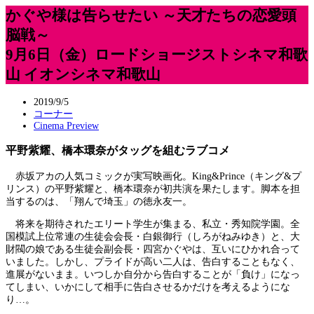
かぐや様は告らせたい ～天才たちの恋愛頭
脳戦～
9月6日（金）ロードショージストシネマ和歌
山 イオンシネマ和歌山
2019/9/5
コーナー
Cinema Preview
平野紫耀、橋本環奈がタッグを組むラブコメ
赤坂アカの人気コミックが実写映画化。King&Prince（キング&プ
リンス）の平野紫耀と、橋本環奈が初共演を果たします。脚本を担
当するのは、「翔んで埼玉」の徳永友一。
将来を期待されたエリート学生が集まる、私立・秀知院学園。全
国模試上位常連の生徒会会長・白銀御行（しろがねみゆき）と、大
財閥の娘である生徒会副会長・四宮かぐやは、互いにひかれ合って
いました。しかし、プライドが高い二人は、告白することもなく、
進展がないまま。いつしか自分から告白することが「負け」になっ
てしまい、いかにして相手に告白させるかだけを考えるようにな
り…。