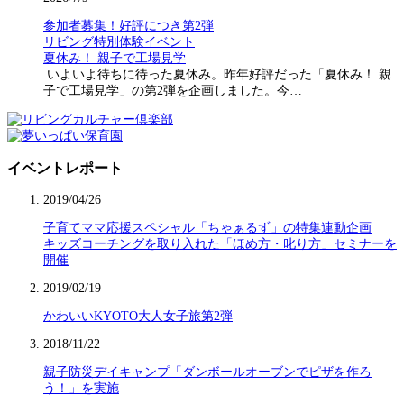
参加者募集！好評につき第2弾
リビング特別体験イベント
夏休み！ 親子で工場見学
いよいよ待ちに待った夏休み。昨年好評だった「夏休み！ 親
子で工場見学」の第2弾を企画しました。今…
イベントレポート
2019/04/26
子育てママ応援スペシャル「ちゃぁるず」の特集連動企画
キッズコーチングを取り入れた「ほめ方・叱り方」セミナーを
開催
2019/02/19
かわいいKYOTO大人女子旅第2弾
2018/11/22
親子防災デイキャンプ「ダンボールオーブンでピザを作ろ
う！」を実施