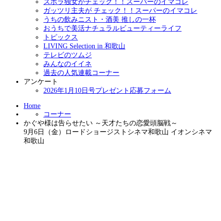
ズボラ独女がチェック！！スーパーのイマコレ
ガッツリ主夫が チェック！！スーパーのイマコレ
うちの飲みニスト・酒美 推しの一杯
おうちで美活ナチュラルビューティーライフ
トピックス
LIVING Selection in 和歌山
テレビのツムジ
みんなのイイネ
過去の人気連載コーナー
アンケート
2026年1月10日号プレゼント応募フォーム
Home
コーナー
かぐや様は告らせたい ～天才たちの恋愛頭脳戦～
9月6日（金）ロードショージストシネマ和歌山 イオンシネマ
和歌山