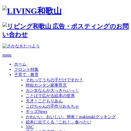
menu
ホーム
フロント特集
子育て・教育
それってうちの子だけですか？
時短カンタン家事育児
カン太なんか大っきらいっ！
ことばで広がる絵本の世界
天才！こどもりあん
こぴちゃんの手作りおもちゃ
キッズNews
かわいい、おいしい、簡単！makimakiクッキング
絵本に出てくる「これ！」食べたい
YAC