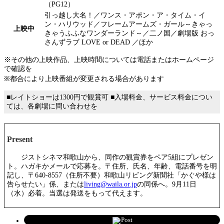
（PG12）
引っ越し大名！／ワンス・アポン・ア・タイム・イ
ン・ハリウッド／フレームアームズ・ガール～きゃっ
上映中
きゃうふふなワンダーランド～／二ノ国／劇場版 おっ
さんずラブ LOVE or DEAD ／ほか
※その他の上映作品、上映時間については電話またはホームページ
で確認を
※都合により上映番組が変更される場合があります
■レイトショーは1300円で観賞可 ■入場料金、サービス料金につい
ては、各劇場に問い合わせを
Present
ジストシネマ和歌山から、同作の観賞券をペア5組にプレゼン
ト。ハガキかメールで応募を。〒住所、氏名、年齢、電話番号を明
記し、〒640-8557（住所不要）和歌山リビング新聞社「かぐや様は
告らせたい」係、または
living@waila.or.jp
の同係へ。9月11日
（水）必着。当選は発送をもって代えます。
Post