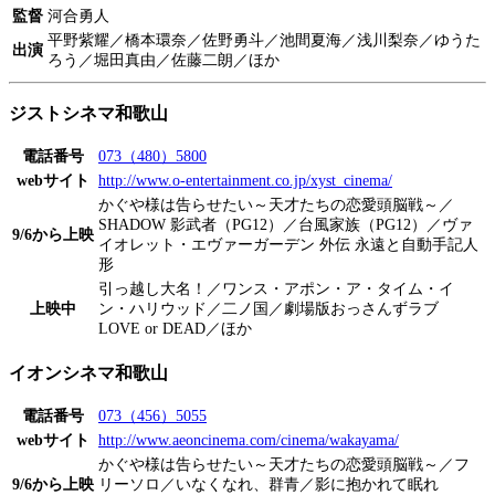
監督
河合勇人
平野紫耀／橋本環奈／佐野勇斗／池間夏海／浅川梨奈／ゆうた
出演
ろう／堀田真由／佐藤二朗／ほか
ジストシネマ和歌山
電話番号
073（480）5800
webサイト
http://www.o-entertainment.co.jp/xyst_cinema/
かぐや様は告らせたい～天才たちの恋愛頭脳戦～／
SHADOW 影武者（PG12）／台風家族（PG12）／ヴァ
9/6から上映
イオレット・エヴァーガーデン 外伝 永遠と自動手記人
形
引っ越し大名！／ワンス・アポン・ア・タイム・イ
上映中
ン・ハリウッド／二ノ国／劇場版おっさんずラブ
LOVE or DEAD／ほか
イオンシネマ和歌山
電話番号
073（456）5055
webサイト
http://www.aeoncinema.com/cinema/wakayama/
かぐや様は告らせたい～天才たちの恋愛頭脳戦～／フ
9/6から上映
リーソロ／いなくなれ、群青／影に抱かれて眠れ