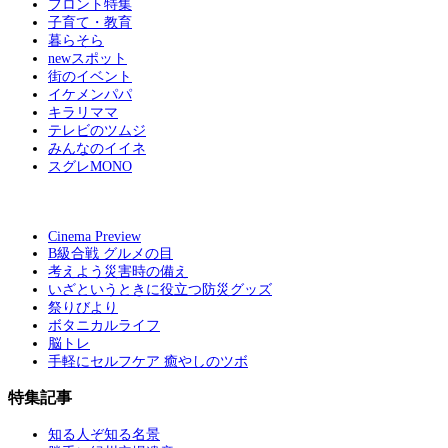
フロント特集
子育て・教育
暮らそら
newスポット
街のイベント
イケメンパパ
キラリママ
テレビのツムジ
みんなのイイネ
スグレMONO
Cinema Preview
B級合戦 グルメの目
考えよう災害時の備え
いざというときに役立つ防災グッズ
祭りびより
ボタニカルライフ
脳トレ
手軽にセルフケア 癒やしのツボ
特集記事
知る人ぞ知る名景