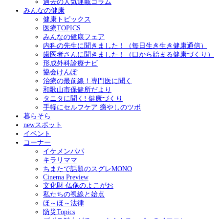
過去の人気連載コラム
みんなの健康
健康トピックス
医療TOPICS
みんなの健康フェア
内科の先生に聞きました！（毎日生き生き健康通信）
歯医者さんに聞きました！（口から始まる健康づくり）
形成外科診療ナビ
協会けんぽ
治療の最前線！専門医に聞く
和歌山市保健所だより
タニタに聞く! 健康づくり
手軽にセルフケア 癒やしのツボ
暮らそら
newスポット
イベント
コーナー
イケメンパパ
キラリママ
ちまたで話題のスグレMONO
Cinema Preview
文化財 仏像のよこがお
私たちの視線と始点
ほ～ほ～法律
防災Topics