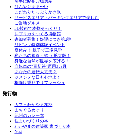
勝手に紀州穴場遺産
ひんやりあま〜い
こだわりたっぷりかき氷
サービスエリア・パーキングエリアで楽しむ
ご当地グルメ
3D技術で本物そっくり！
レプリカをつくる博物館
参加者募集！好評につき第2弾
リビング特別体験イベント
夏休み！ 親子で工場見学
私たちの視線・始点 拡大版！
身近な自然が世界を広げる！
自転車の“青切符”運用3カ月
あなたの運転大丈夫？
ジメジメな日も心地よく
梅雨は香りでリフレッシュ
発行物
カフェわかやま2023
まちぐるめぐり
紀州のカレー本
住まいづくりの本
わかやまの建築家 家づくり本
Nest