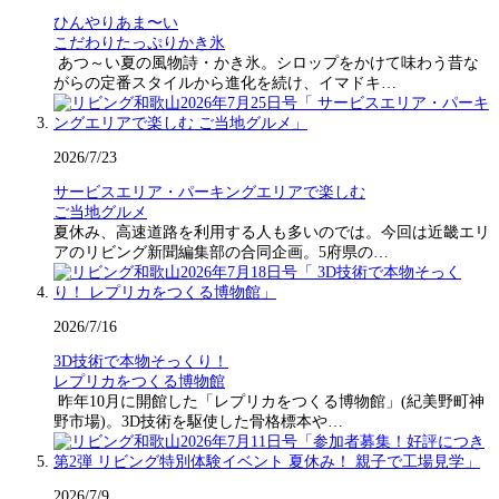
ひんやりあま〜い
こだわりたっぷりかき氷
あつ～い夏の風物詩・かき氷。シロップをかけて味わう昔な
がらの定番スタイルから進化を続け、イマドキ…
2026/7/23
サービスエリア・パーキングエリアで楽しむ
ご当地グルメ
夏休み、高速道路を利用する人も多いのでは。今回は近畿エリ
アのリビング新聞編集部の合同企画。5府県の…
2026/7/16
3D技術で本物そっくり！
レプリカをつくる博物館
昨年10月に開館した「レプリカをつくる博物館」(紀美野町神
野市場)。3D技術を駆使した骨格標本や…
2026/7/9