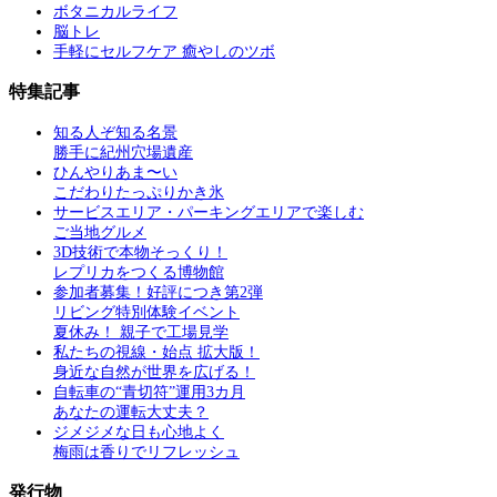
ボタニカルライフ
脳トレ
手軽にセルフケア 癒やしのツボ
特集記事
知る人ぞ知る名景
勝手に紀州穴場遺産
ひんやりあま〜い
こだわりたっぷりかき氷
サービスエリア・パーキングエリアで楽しむ
ご当地グルメ
3D技術で本物そっくり！
レプリカをつくる博物館
参加者募集！好評につき第2弾
リビング特別体験イベント
夏休み！ 親子で工場見学
私たちの視線・始点 拡大版！
身近な自然が世界を広げる！
自転車の“青切符”運用3カ月
あなたの運転大丈夫？
ジメジメな日も心地よく
梅雨は香りでリフレッシュ
発行物