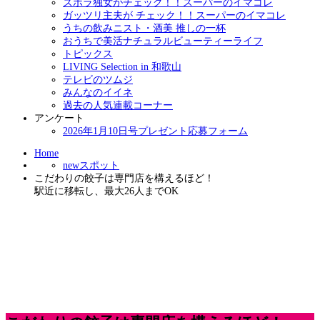
ズボラ独女がチェック！！スーパーのイマコレ
ガッツリ主夫が チェック！！スーパーのイマコレ
うちの飲みニスト・酒美 推しの一杯
おうちで美活ナチュラルビューティーライフ
トピックス
LIVING Selection in 和歌山
テレビのツムジ
みんなのイイネ
過去の人気連載コーナー
アンケート
2026年1月10日号プレゼント応募フォーム
Home
newスポット
こだわりの餃子は専門店を構えるほど！
駅近に移転し、最大26人までОK