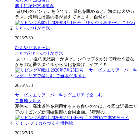
知る人ぞ知る名景
勝手に紀州穴場遺産
遊び心のアンテナを立てて、景色を眺めると、海には犬やカ
ラス、海岸には熊の姿が見えてきます。自然が…
2026/7/30
ひんやりあま〜い
こだわりたっぷりかき氷
あつ～い夏の風物詩・かき氷。シロップをかけて味わう昔な
がらの定番スタイルから進化を続け、イマドキ…
2026/7/23
サービスエリア・パーキングエリアで楽しむ
ご当地グルメ
夏休み、高速道路を利用する人も多いのでは。今回は近畿エリ
アのリビング新聞編集部の合同企画。5府県の…
2026/7/16