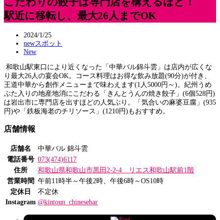
こだわりの餃子は専門店を構えるほど！
駅近に移転し、最大26人までОK
2024/1/25
newスポット
New
和歌山駅東口により近くなった「中華バル錦斗雲」は店内が広くな
り最大26人の宴会OK。コース料理はお得な飲み放題(90分)が付き、
王道中華から創作メニューまで味わえます(1人5000円～)。紀州うめ
ぶた入りの地産地消にこだわる「きんとうんの焼き餃子」(6個528円)
は岩出市に専門店を出すほどの人気ぶり。「気合いの麻婆豆腐」(935
円)や「鉄板海老のチリソース」(1210円)もおすすめ。
店舗情報
店舗名
中華バル 錦斗雲
電話番号
073(474)6117
住所
和歌山県和歌山市黒田2-2-4 リエス和歌山駅前1階
営業時間
午前11時半～午後2時、午後6時～OS10時
定休日
不定休
Instagram
@kintoun_chinesebar
Post