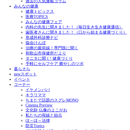
過去の人気連載コラム
みんなの健康
健康トピックス
医療TOPICS
みんなの健康フェア
内科の先生に聞きました！（毎日生き生き健康通信）
歯医者さんに聞きました！（口から始まる健康づくり）
形成外科診療ナビ
協会けんぽ
治療の最前線！専門医に聞く
和歌山市保健所だより
タニタに聞く! 健康づくり
手軽にセルフケア 癒やしのツボ
暮らそら
newスポット
イベント
コーナー
イケメンパパ
キラリママ
ちまたで話題のスグレMONO
Cinema Preview
文化財 仏像のよこがお
私たちの視線と始点
ほ～ほ～法律
防災Topics