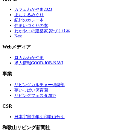
カフェわかやま2023
まちぐるめぐり
紀州のカレー本
住まいづくりの本
わかやまの建築家 家づくり本
Nest
Webメディア
ロカルわかやま
求人情報GOOD-JOB-NAVI
事業
リビングカルチャー倶楽部
夢いっぱい保育園
リビングフェスタ2017
CSR
日本宇宙少年団和歌山分団
和歌山リビング新聞社