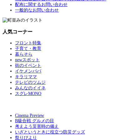
配布に関するお問い合わせ
一般的なお問い合わせ
人気コーナー
フロント特集
子育て・教育
暮らそら
newスポット
街のイベント
イケメンパパ
キラリママ
テレビのツムジ
みんなのイイネ
スグレMONO
Cinema Preview
B級合戦 グルメの目
考えよう災害時の備え
いざというときに役立つ防災グッズ
祭りびより