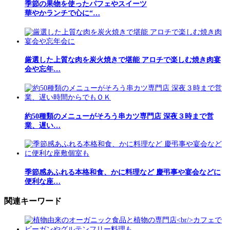
季節の果物を使ったパフェやスイーツ
華やかランチで心に“…
厳選した上質な肉を炭火焼きで堪能 アロチで楽しむ焼き肉宴
会や忘年…
約50種類のメニューがそろう串カツ専門店 深夜３時まで営
業、遅い…
季節感あふれる本格和食、かに料理など 慶弔事や宴会などに
便利な座…
関連キーワード