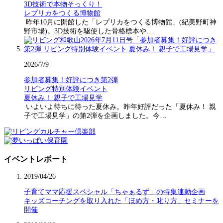
3D技術で本物そっくり！
レプリカをつくる博物館
昨年10月に開館した「レプリカをつくる博物館」(紀美野町神
野市場)。3D技術を駆使した骨格標本や…
2026/7/9
参加者募集！好評につき第2弾
リビング特別体験イベント
夏休み！ 親子で工場見学
いよいよ待ちに待った夏休み。昨年好評だった「夏休み！ 親
子で工場見学」の第2弾を企画しました。今…
イベントレポート
2019/04/26
子育てママ応援スペシャル「ちゃぁるず」の特集連動企画
キッズコーチングを取り入れた「ほめ方・叱り方」セミナーを
開催