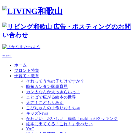
menu
ホーム
フロント特集
子育て・教育
それってうちの子だけですか？
時短カンタン家事育児
カン太なんか大っきらいっ！
ことばで広がる絵本の世界
天才！こどもりあん
こぴちゃんの手作りおもちゃ
キッズNews
かわいい、おいしい、簡単！makimakiクッキング
絵本に出てくる「これ！」食べたい
YAC