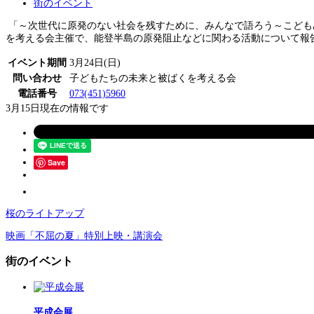
街のイベント
「～次世代に原発のない社会を残すために、みんなで語ろう～こどもみら
を考える会主催で、能登半島の原発阻止などに関わる活動について報告
イベント期間
3月24日(日)
問い合わせ
子どもたちの未来と被ばくを考える会
電話番号
073(451)5960
3月15日現在の情報です
Save
桜のライトアップ
映画「不屈の夏」特別上映・講演会
街のイベント
平成会展