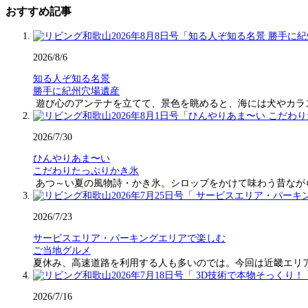
おすすめ記事
2026/8/6
知る人ぞ知る名景
勝手に紀州穴場遺産
遊び心のアンテナを立てて、景色を眺めると、海には犬やカラ
2026/7/30
ひんやりあま〜い
こだわりたっぷりかき氷
あつ～い夏の風物詩・かき氷。シロップをかけて味わう昔なが
2026/7/23
サービスエリア・パーキングエリアで楽しむ
ご当地グルメ
夏休み、高速道路を利用する人も多いのでは。今回は近畿エリ
2026/7/16