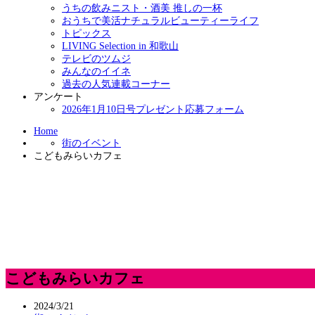
うちの飲みニスト・酒美 推しの一杯
おうちで美活ナチュラルビューティーライフ
トピックス
LIVING Selection in 和歌山
テレビのツムジ
みんなのイイネ
過去の人気連載コーナー
アンケート
2026年1月10日号プレゼント応募フォーム
Home
街のイベント
こどもみらいカフェ
こどもみらいカフェ
2024/3/21