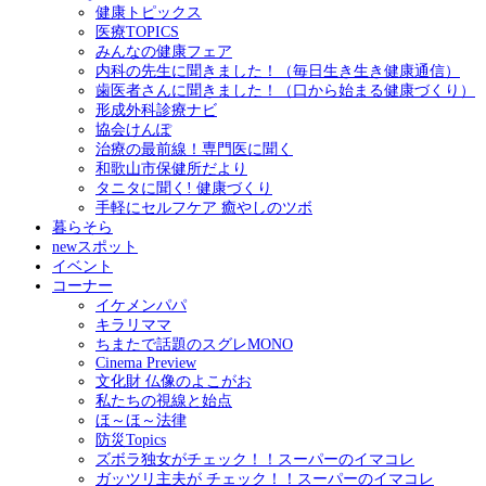
健康トピックス
医療TOPICS
みんなの健康フェア
内科の先生に聞きました！（毎日生き生き健康通信）
歯医者さんに聞きました！（口から始まる健康づくり）
形成外科診療ナビ
協会けんぽ
治療の最前線！専門医に聞く
和歌山市保健所だより
タニタに聞く! 健康づくり
手軽にセルフケア 癒やしのツボ
暮らそら
newスポット
イベント
コーナー
イケメンパパ
キラリママ
ちまたで話題のスグレMONO
Cinema Preview
文化財 仏像のよこがお
私たちの視線と始点
ほ～ほ～法律
防災Topics
ズボラ独女がチェック！！スーパーのイマコレ
ガッツリ主夫が チェック！！スーパーのイマコレ