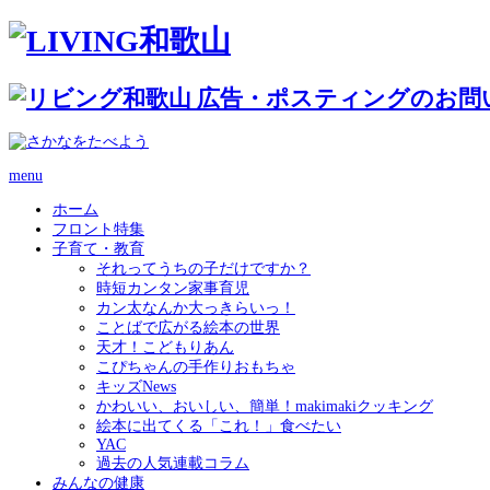
menu
ホーム
フロント特集
子育て・教育
それってうちの子だけですか？
時短カンタン家事育児
カン太なんか大っきらいっ！
ことばで広がる絵本の世界
天才！こどもりあん
こぴちゃんの手作りおもちゃ
キッズNews
かわいい、おいしい、簡単！makimakiクッキング
絵本に出てくる「これ！」食べたい
YAC
過去の人気連載コラム
みんなの健康