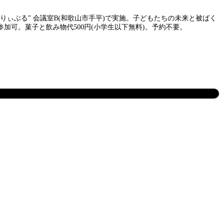
りぃぶる” 会議室B(和歌山市手平)で実施。子どもたちの未来と被ばく
可。菓子と飲み物代500円(小学生以下無料)。予約不要。