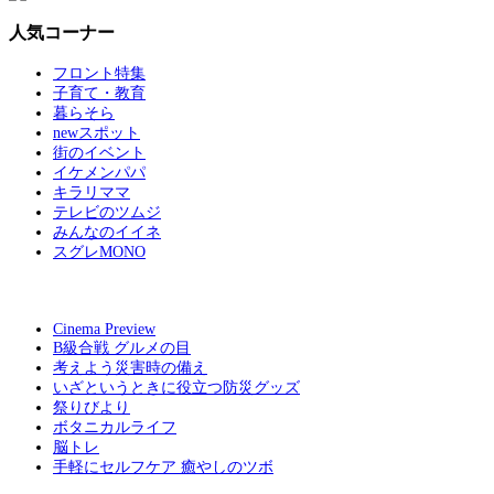
人気コーナー
フロント特集
子育て・教育
暮らそら
newスポット
街のイベント
イケメンパパ
キラリママ
テレビのツムジ
みんなのイイネ
スグレMONO
Cinema Preview
B級合戦 グルメの目
考えよう災害時の備え
いざというときに役立つ防災グッズ
祭りびより
ボタニカルライフ
脳トレ
手軽にセルフケア 癒やしのツボ