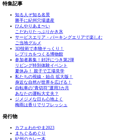
特集記事
知る人ぞ知る名景
勝手に紀州穴場遺産
ひんやりあま〜い
こだわりたっぷりかき氷
サービスエリア・パーキングエリアで楽しむ
ご当地グルメ
3D技術で本物そっくり！
レプリカをつくる博物館
参加者募集！好評につき第2弾
リビング特別体験イベント
夏休み！ 親子で工場見学
私たちの視線・始点 拡大版！
身近な自然が世界を広げる！
自転車の“青切符”運用3カ月
あなたの運転大丈夫？
ジメジメな日も心地よく
梅雨は香りでリフレッシュ
発行物
カフェわかやま2023
まちぐるめぐり
紀州のカレー本