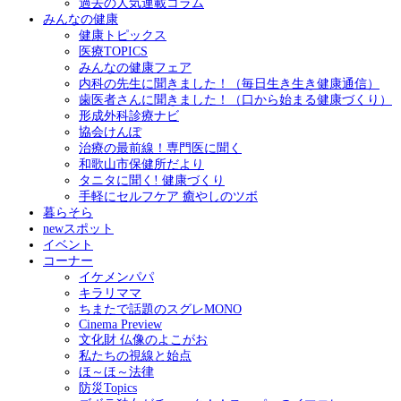
過去の人気連載コラム
みんなの健康
健康トピックス
医療TOPICS
みんなの健康フェア
内科の先生に聞きました！（毎日生き生き健康通信）
歯医者さんに聞きました！（口から始まる健康づくり）
形成外科診療ナビ
協会けんぽ
治療の最前線！専門医に聞く
和歌山市保健所だより
タニタに聞く! 健康づくり
手軽にセルフケア 癒やしのツボ
暮らそら
newスポット
イベント
コーナー
イケメンパパ
キラリママ
ちまたで話題のスグレMONO
Cinema Preview
文化財 仏像のよこがお
私たちの視線と始点
ほ～ほ～法律
防災Topics