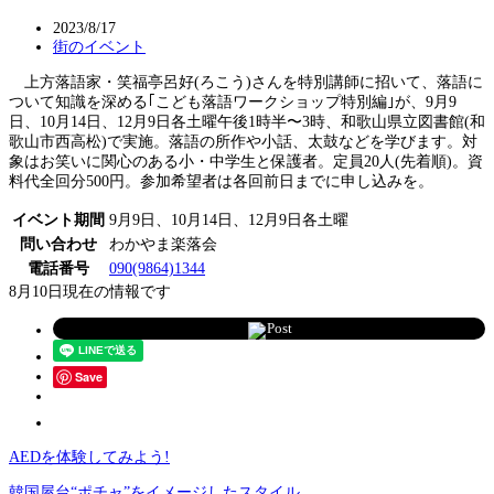
2023/8/17
街のイベント
上方落語家・笑福亭呂好(ろこう)さんを特別講師に招いて、落語に
ついて知識を深める｢こども落語ワークショップ特別編｣が、9月9
日、10月14日、12月9日各土曜午後1時半〜3時、和歌山県立図書館(和
歌山市西高松)で実施。落語の所作や小話、太鼓などを学びます。対
象はお笑いに関心のある小・中学生と保護者。定員20人(先着順)。資
料代全回分500円。参加希望者は各回前日までに申し込みを。
イベント期間
9月9日、10月14日、12月9日各土曜
問い合わせ
わかやま楽落会
電話番号
090(9864)1344
8月10日現在の情報です
Post
Save
AEDを体験してみよう!
韓国屋台“ポチャ”をイメージしたスタイル