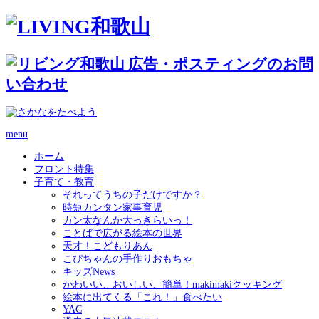
menu
ホーム
フロント特集
子育て・教育
それってうちの子だけですか？
時短カンタン家事育児
カン太なんか大っきらいっ！
ことばで広がる絵本の世界
天才！こどもりあん
こぴちゃんの手作りおもちゃ
キッズNews
かわいい、おいしい、簡単！makimakiクッキング
絵本に出てくる「これ！」食べたい
YAC