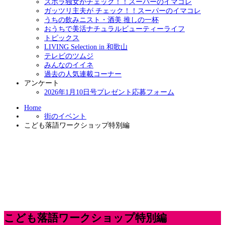
ズボラ独女がチェック！！スーパーのイマコレ
ガッツリ主夫が チェック！！スーパーのイマコレ
うちの飲みニスト・酒美 推しの一杯
おうちで美活ナチュラルビューティーライフ
トピックス
LIVING Selection in 和歌山
テレビのツムジ
みんなのイイネ
過去の人気連載コーナー
アンケート
2026年1月10日号プレゼント応募フォーム
Home
街のイベント
こども落語ワークショップ特別編
こども落語ワークショップ特別編