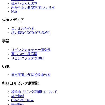
住まいづくりの本
わかやまの建築家 家づくり本
Nest
Webメディア
ロカルわかやま
求人情報GOOD-JOB-NAVI
事業
リビングカルチャー倶楽部
夢いっぱい保育園
リビングフェスタ2017
CSR
日本宇宙少年団和歌山分団
和歌山リビング新聞社
和歌山リビング新聞社について
会社情報
CSRの取り組み
採用情報