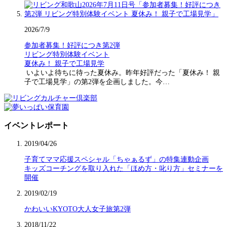
2026/7/9
参加者募集！好評につき第2弾
リビング特別体験イベント
夏休み！ 親子で工場見学
いよいよ待ちに待った夏休み。昨年好評だった「夏休み！ 親
子で工場見学」の第2弾を企画しました。今…
イベントレポート
2019/04/26
子育てママ応援スペシャル「ちゃぁるず」の特集連動企画
キッズコーチングを取り入れた「ほめ方・叱り方」セミナーを
開催
2019/02/19
かわいいKYOTO大人女子旅第2弾
2018/11/22