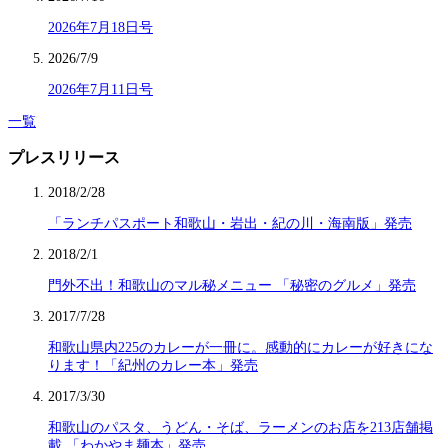
2026年7月18日号
2026/7/9
2026年7月11日号
一覧
プレスリリース
2018/2/28
「ランチパスポート和歌山・岩出・紀の川・海南版」発売
2018/2/1
門外不出！和歌山のマル秘メニュー 「秘密のグルメ」発売
2017/7/28
和歌山県内225のカレーが一冊に。感動的にカレーが好きにな
ります！「紀州のカレー本」発売
2017/3/30
和歌山のパスタ、うどん・そば、ラーメンのお店を213店舗掲
載 「わかやま麺本」発売