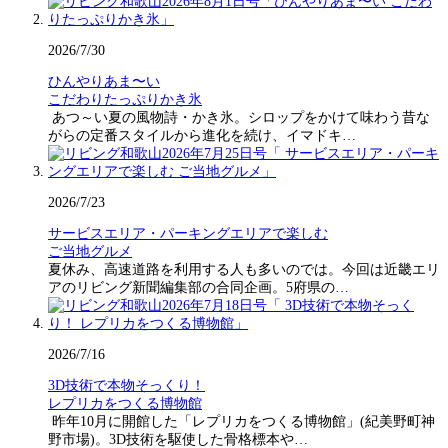
2026/7/30
ひんやりあま〜い
こだわりたっぷりかき氷
あつ～い夏の風物詩・かき氷。シロップをかけて味わう昔な
がらの定番スタイルから進化を続け、イマドキ…
2026/7/23
サービスエリア・パーキングエリアで楽しむ
ご当地グルメ
夏休み、高速道路を利用する人も多いのでは。今回は近畿エリ
アのリビング新聞編集部の合同企画。5府県の…
2026/7/16
3D技術で本物そっくり！
レプリカをつくる博物館
昨年10月に開館した「レプリカをつくる博物館」(紀美野町神
野市場)。3D技術を駆使した骨格標本や…