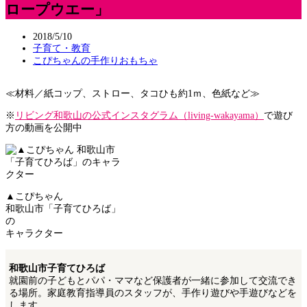
ロープウエー」
2018/5/10
子育て・教育
こぴちゃんの手作りおもちゃ
≪材料／紙コップ、ストロー、タコひも約1ｍ、色紙など≫
※
リビング和歌山の公式インスタグラム（living-wakayama）
で遊び
方の動画を公開中
▲こぴちゃん
和歌山市「子育てひろば」
の
キャラクター
和歌山市子育てひろば
就園前の子どもとパパ・ママなど保護者が一緒に参加して交流でき
る場所。家庭教育指導員のスタッフが、手作り遊びや手遊びなどを
します。