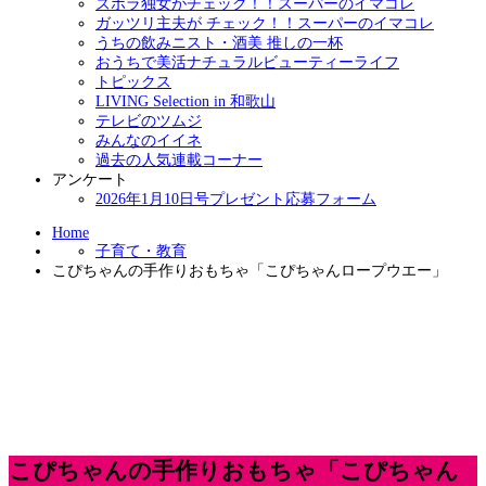
ズボラ独女がチェック！！スーパーのイマコレ
ガッツリ主夫が チェック！！スーパーのイマコレ
うちの飲みニスト・酒美 推しの一杯
おうちで美活ナチュラルビューティーライフ
トピックス
LIVING Selection in 和歌山
テレビのツムジ
みんなのイイネ
過去の人気連載コーナー
アンケート
2026年1月10日号プレゼント応募フォーム
Home
子育て・教育
こぴちゃんの手作りおもちゃ「こぴちゃんロープウエー」
こぴちゃんの手作りおもちゃ「こぴちゃん