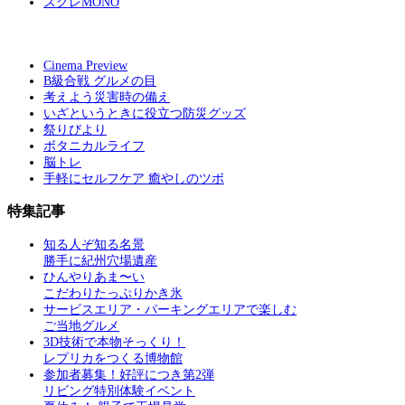
スグレMONO
Cinema Preview
B級合戦 グルメの目
考えよう災害時の備え
いざというときに役立つ防災グッズ
祭りびより
ボタニカルライフ
脳トレ
手軽にセルフケア 癒やしのツボ
特集記事
知る人ぞ知る名景
勝手に紀州穴場遺産
ひんやりあま〜い
こだわりたっぷりかき氷
サービスエリア・パーキングエリアで楽しむ
ご当地グルメ
3D技術で本物そっくり！
レプリカをつくる博物館
参加者募集！好評につき第2弾
リビング特別体験イベント