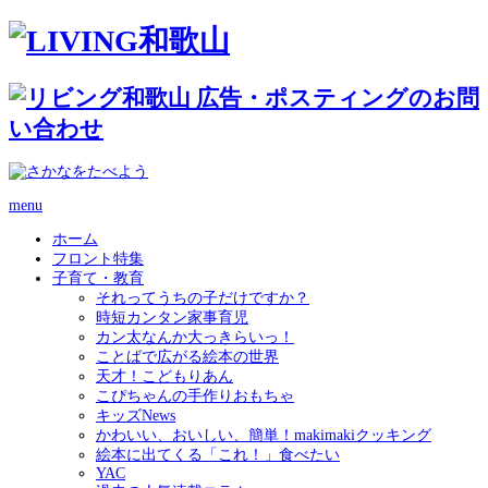
menu
ホーム
フロント特集
子育て・教育
それってうちの子だけですか？
時短カンタン家事育児
カン太なんか大っきらいっ！
ことばで広がる絵本の世界
天才！こどもりあん
こぴちゃんの手作りおもちゃ
キッズNews
かわいい、おいしい、簡単！makimakiクッキング
絵本に出てくる「これ！」食べたい
YAC