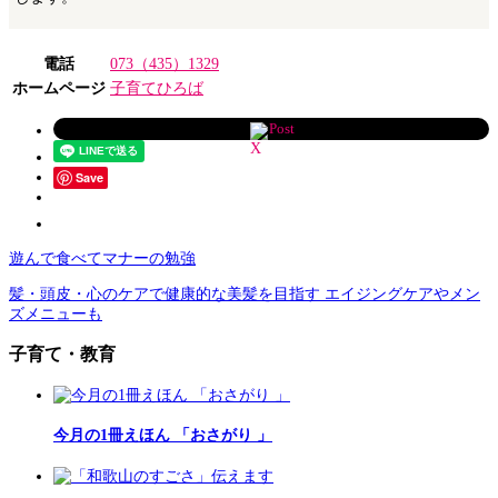
電話
073（435）1329
ホームページ
子育てひろば
Post
Save
遊んで食べてマナーの勉強
髪・頭皮・心のケアで健康的な美髪を目指す エイジングケアやメン
ズメニューも
子育て・教育
今月の1冊えほん 「おさがり 」