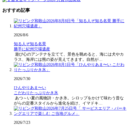
おすすめ記事
2026/8/6
知る人ぞ知る名景
勝手に紀州穴場遺産
遊び心のアンテナを立てて、景色を眺めると、海には犬やカ
ラス、海岸には熊の姿が見えてきます。自然が…
2026/7/30
ひんやりあま〜い
こだわりたっぷりかき氷
あつ～い夏の風物詩・かき氷。シロップをかけて味わう昔な
がらの定番スタイルから進化を続け、イマドキ…
2026/7/23