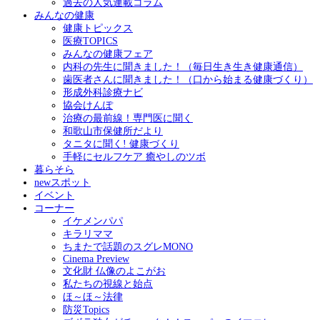
過去の人気連載コラム
みんなの健康
健康トピックス
医療TOPICS
みんなの健康フェア
内科の先生に聞きました！（毎日生き生き健康通信）
歯医者さんに聞きました！（口から始まる健康づくり）
形成外科診療ナビ
協会けんぽ
治療の最前線！専門医に聞く
和歌山市保健所だより
タニタに聞く! 健康づくり
手軽にセルフケア 癒やしのツボ
暮らそら
newスポット
イベント
コーナー
イケメンパパ
キラリママ
ちまたで話題のスグレMONO
Cinema Preview
文化財 仏像のよこがお
私たちの視線と始点
ほ～ほ～法律
防災Topics