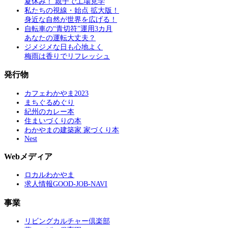
夏休み！ 親子で工場見学
私たちの視線・始点 拡大版！
身近な自然が世界を広げる！
自転車の“青切符”運用3カ月
あなたの運転大丈夫？
ジメジメな日も心地よく
梅雨は香りでリフレッシュ
発行物
カフェわかやま2023
まちぐるめぐり
紀州のカレー本
住まいづくりの本
わかやまの建築家 家づくり本
Nest
Webメディア
ロカルわかやま
求人情報GOOD-JOB-NAVI
事業
リビングカルチャー倶楽部