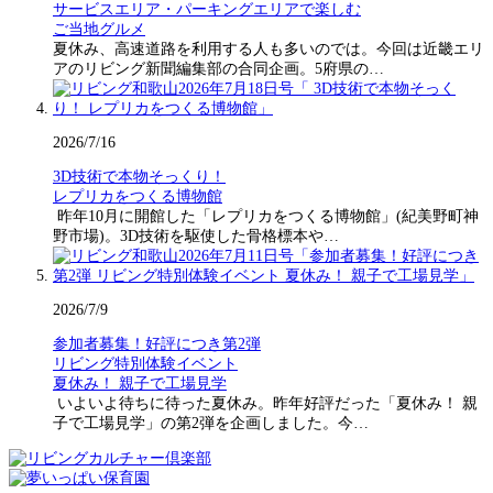
サービスエリア・パーキングエリアで楽しむ
ご当地グルメ
夏休み、高速道路を利用する人も多いのでは。今回は近畿エリ
アのリビング新聞編集部の合同企画。5府県の…
2026/7/16
3D技術で本物そっくり！
レプリカをつくる博物館
昨年10月に開館した「レプリカをつくる博物館」(紀美野町神
野市場)。3D技術を駆使した骨格標本や…
2026/7/9
参加者募集！好評につき第2弾
リビング特別体験イベント
夏休み！ 親子で工場見学
いよいよ待ちに待った夏休み。昨年好評だった「夏休み！ 親
子で工場見学」の第2弾を企画しました。今…