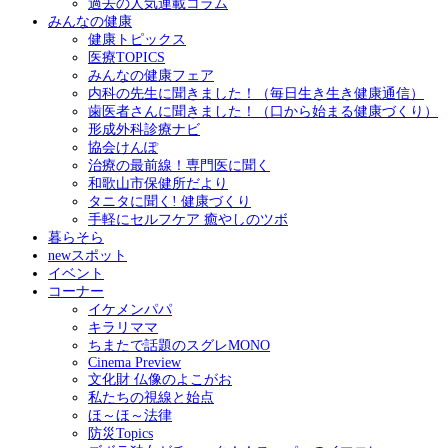
過去の人気連載コラム
みんなの健康
健康トピックス
医療TOPICS
みんなの健康フェア
内科の先生に聞きました！（毎日生き生き健康通信）
歯医者さんに聞きました！（口から始まる健康づくり）
形成外科診療ナビ
協会けんぽ
治療の最前線！専門医に聞く
和歌山市保健所だより
タニタに聞く! 健康づくり
手軽にセルフケア 癒やしのツボ
暮らそら
newスポット
イベント
コーナー
イケメンパパ
キラリママ
ちまたで話題のスグレMONO
Cinema Preview
文化財 仏像のよこがお
私たちの視線と始点
ほ～ほ～法律
防災Topics