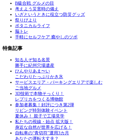
B級合戦 グルメの目
考えよう災害時の備え
いざというときに役立つ防災グッズ
祭りびより
ボタニカルライフ
脳トレ
手軽にセルフケア 癒やしのツボ
特集記事
知る人ぞ知る名景
勝手に紀州穴場遺産
ひんやりあま〜い
こだわりたっぷりかき氷
サービスエリア・パーキングエリアで楽しむ
ご当地グルメ
3D技術で本物そっくり！
レプリカをつくる博物館
参加者募集！好評につき第2弾
リビング特別体験イベント
夏休み！ 親子で工場見学
私たちの視線・始点 拡大版！
身近な自然が世界を広げる！
自転車の“青切符”運用3カ月
あなたの運転大丈夫？