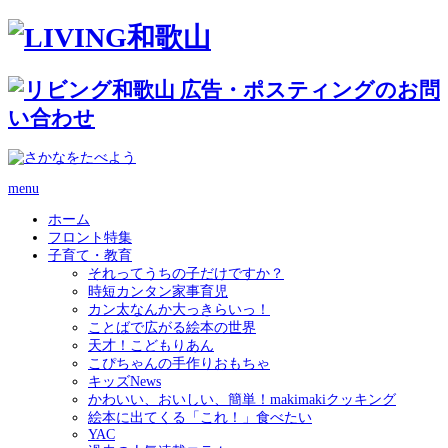
menu
ホーム
フロント特集
子育て・教育
それってうちの子だけですか？
時短カンタン家事育児
カン太なんか大っきらいっ！
ことばで広がる絵本の世界
天才！こどもりあん
こぴちゃんの手作りおもちゃ
キッズNews
かわいい、おいしい、簡単！makimakiクッキング
絵本に出てくる「これ！」食べたい
YAC