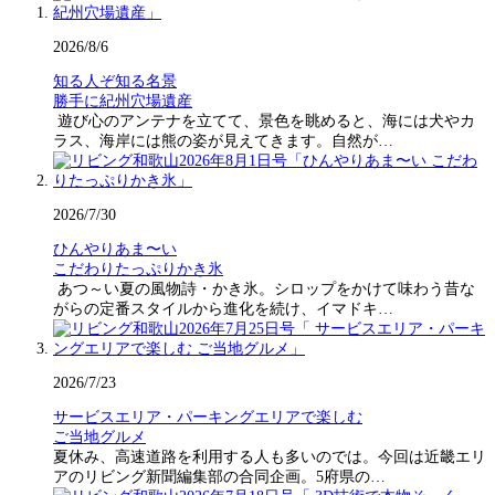
2026/8/6
知る人ぞ知る名景
勝手に紀州穴場遺産
遊び心のアンテナを立てて、景色を眺めると、海には犬やカ
ラス、海岸には熊の姿が見えてきます。自然が…
2026/7/30
ひんやりあま〜い
こだわりたっぷりかき氷
あつ～い夏の風物詩・かき氷。シロップをかけて味わう昔な
がらの定番スタイルから進化を続け、イマドキ…
2026/7/23
サービスエリア・パーキングエリアで楽しむ
ご当地グルメ
夏休み、高速道路を利用する人も多いのでは。今回は近畿エリ
アのリビング新聞編集部の合同企画。5府県の…