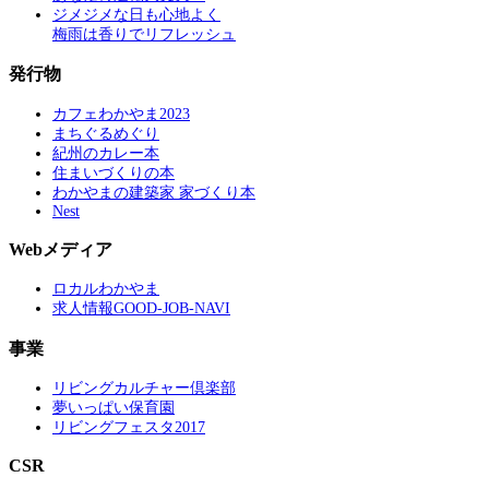
ジメジメな日も心地よく
梅雨は香りでリフレッシュ
発行物
カフェわかやま2023
まちぐるめぐり
紀州のカレー本
住まいづくりの本
わかやまの建築家 家づくり本
Nest
Webメディア
ロカルわかやま
求人情報GOOD-JOB-NAVI
事業
リビングカルチャー倶楽部
夢いっぱい保育園
リビングフェスタ2017
CSR