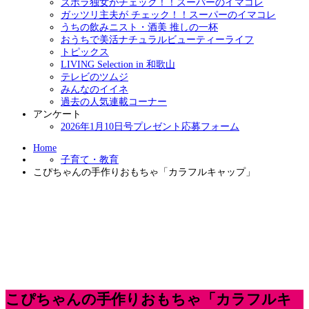
ズボラ独女がチェック！！スーパーのイマコレ
ガッツリ主夫が チェック！！スーパーのイマコレ
うちの飲みニスト・酒美 推しの一杯
おうちで美活ナチュラルビューティーライフ
トピックス
LIVING Selection in 和歌山
テレビのツムジ
みんなのイイネ
過去の人気連載コーナー
アンケート
2026年1月10日号プレゼント応募フォーム
Home
子育て・教育
こぴちゃんの手作りおもちゃ「カラフルキャップ」
こぴちゃんの手作りおもちゃ「カラフルキ