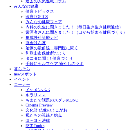
過去の人気連載コラム
みんなの健康
健康トピックス
医療TOPICS
みんなの健康フェア
内科の先生に聞きました！（毎日生き生き健康通信）
歯医者さんに聞きました！（口から始まる健康づくり）
形成外科診療ナビ
協会けんぽ
治療の最前線！専門医に聞く
和歌山市保健所だより
タニタに聞く! 健康づくり
手軽にセルフケア 癒やしのツボ
暮らそら
newスポット
イベント
コーナー
イケメンパパ
キラリママ
ちまたで話題のスグレMONO
Cinema Preview
文化財 仏像のよこがお
私たちの視線と始点
ほ～ほ～法律
防災Topics