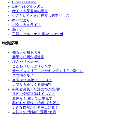
Cinema Preview
B級合戦 グルメの目
考えよう災害時の備え
いざというときに役立つ防災グッズ
祭りびより
ボタニカルライフ
脳トレ
手軽にセルフケア 癒やしのツボ
特集記事
知る人ぞ知る名景
勝手に紀州穴場遺産
ひんやりあま〜い
こだわりたっぷりかき氷
サービスエリア・パーキングエリアで楽しむ
ご当地グルメ
3D技術で本物そっくり！
レプリカをつくる博物館
参加者募集！好評につき第2弾
リビング特別体験イベント
夏休み！ 親子で工場見学
私たちの視線・始点 拡大版！
身近な自然が世界を広げる！
自転車の“青切符”運用3カ月