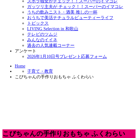
ズボラ独女がチェック！！スーパーのイマコレ
ガッツリ主夫が チェック！！スーパーのイマコレ
うちの飲みニスト・酒美 推しの一杯
おうちで美活ナチュラルビューティーライフ
トピックス
LIVING Selection in 和歌山
テレビのツムジ
みんなのイイネ
過去の人気連載コーナー
アンケート
2026年1月10日号プレゼント応募フォーム
Home
子育て・教育
こぴちゃんの手作りおもちゃ ふくわらい
こぴちゃんの手作りおもちゃ ふくわらい