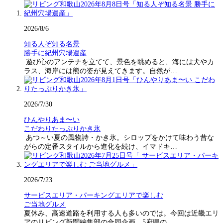
2026/8/6
知る人ぞ知る名景
勝手に紀州穴場遺産
遊び心のアンテナを立てて、景色を眺めると、海には犬やカ
ラス、海岸には熊の姿が見えてきます。自然が…
2026/7/30
ひんやりあま〜い
こだわりたっぷりかき氷
あつ～い夏の風物詩・かき氷。シロップをかけて味わう昔な
がらの定番スタイルから進化を続け、イマドキ…
2026/7/23
サービスエリア・パーキングエリアで楽しむ
ご当地グルメ
夏休み、高速道路を利用する人も多いのでは。今回は近畿エリ
アのリビング新聞編集部の合同企画。5府県の…