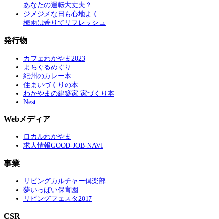
あなたの運転大丈夫？
ジメジメな日も心地よく
梅雨は香りでリフレッシュ
発行物
カフェわかやま2023
まちぐるめぐり
紀州のカレー本
住まいづくりの本
わかやまの建築家 家づくり本
Nest
Webメディア
ロカルわかやま
求人情報GOOD-JOB-NAVI
事業
リビングカルチャー倶楽部
夢いっぱい保育園
リビングフェスタ2017
CSR