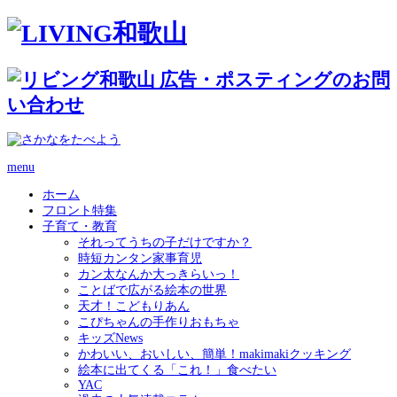
menu
ホーム
フロント特集
子育て・教育
それってうちの子だけですか？
時短カンタン家事育児
カン太なんか大っきらいっ！
ことばで広がる絵本の世界
天才！こどもりあん
こぴちゃんの手作りおもちゃ
キッズNews
かわいい、おいしい、簡単！makimakiクッキング
絵本に出てくる「これ！」食べたい
YAC